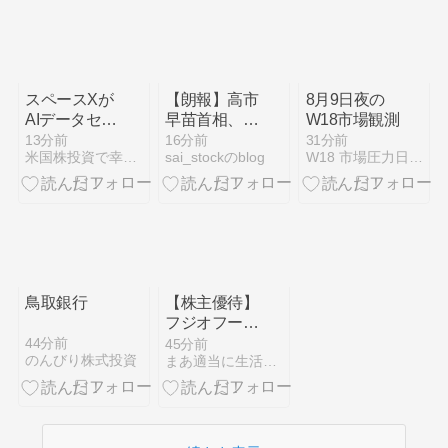
はん＆おや
つ/義弟を虐
げて殺される
運命の悪役令
嬢は何故か彼
スペースXが
【朗報】高市
8月9日夜の
に溺愛される
AIデータセン
早苗首相、
W18市場観測
ター市場を変
3000万の公
13分前
16分前
31分前
米国株投資で幸せ作り
sai_stockのblog
W18 市場圧力日記｜世界市場の圧力を読む観測メモ
える？エヌビ
用車でタバコ
ディアGPU
を吸うのが至
大量確保でネ
福の時間
オクラウドに
脅威
鳥取銀行
【株主優待】
フジオフード
グループ本社
44分前
45分前
のんびり株式投資
まあ適当に生活できて、株主優待も
(2752) 株主様
ご優待のお申
込みご案内
が到着
（2026/8/7）