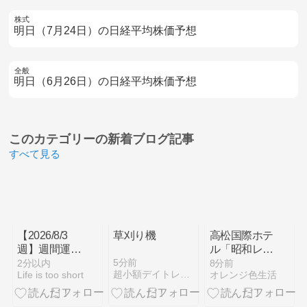
株式
明日（7月24日）の日経平均株価予想
全般
明日（6月26日）の日経平均株価予想
このカテゴリーの
新着ブログ記事
すべて見る
【2026/8/3
草刈り機
高松国際ホテ
週】週間運用
ル「昭和レト
結果【トライ
ロアフタヌー
5分前
2分以内
8分前
超小額デイトレード研究
Life is too short
オレンジ色生活
オート・バラ
ンティー」/
エティ
中川政七商店
CFD】
和紅茶/朝ご