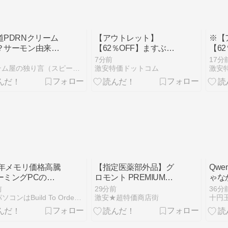
道PDRNクリーム
【アウトレット】
※【
？サーモン由来成
【62％OFF】ますぶち
【6
理想のハリ肌を実
園 農家より直送緑茶
園 
7分前
17分
150g 302円！
150
システム屋の独り言（スピードシステムのブログ）
激安特価ドットコム
激安
26年メモリ価格高騰
【指定医薬部外品】グ
Qwe
ーミングPCの
ロモント PREMIUM
ゃなか
Oは本当にお得？
100mL×30本 送料込
Thi
前
29分前
36分
1,894円(63.1円/本)
てロ
BTOパソコンはBuild To Orderの略
激安★超特価商店街
十円
速・