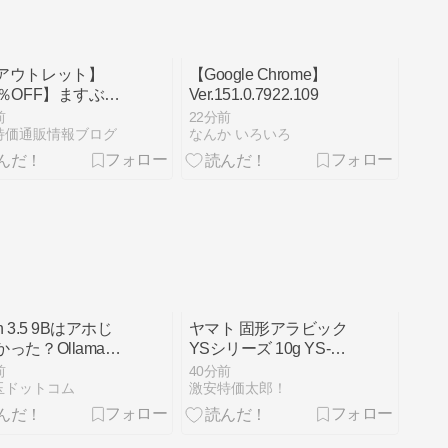
アウトレット】
【Google Chrome】
2％OFF】ますぶち
Ver.151.0.7922.109
農家より直送緑茶
前
22分前
g 302円！
特価通販情報ブログ
なんか いろいろ
n 3.5 9Bはアホじ
ヤマト 固形アラビック
った？Ollamaの
YSシリーズ 10g YS-8
nkingを自動切替し
が79円！
前
40分前
ーカルLLMを高
玉ドットコム
激安特価太郎！
高精度化