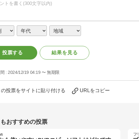
投票する
結果を見る
間 :
2024/12/19 04:19 〜 無期限
この投票をサイトに貼り付ける
URLをコピー
らもおすすめの投票
ws
フ