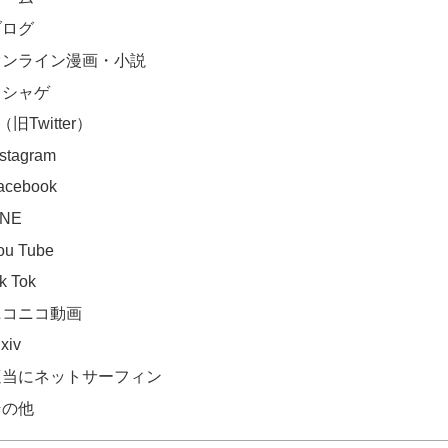
ブログ
オンライン漫画・小説
ソシャゲ
（旧Twitter）
nstagram
acebook
INE
ou Tube
ik Tok
ニコニコ動画
xiv
適当にネットサーフィン
その他