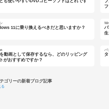
とも使いやすいDVDコピーソフトはどれです
ブ
フ
ン
Wi
ndows 11に乗り換えるべきだと思いますか？
パ
生
ws
パ
Dを動画として保存するなら、どのリッピング
タ
トがおすすめですか？
テゴリーの
新着ブログ記事
見る