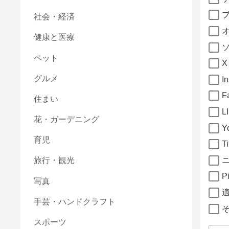
社会・経済
健康と医療
ペット
X
グルメ
I
F
住まい
L
花・ガーデニング
Y
育児
T
旅行・観光
Pi
写真
手芸・ハンドクラフト
スポーツ