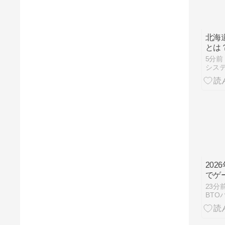
北海
とは
分で
5分前
現！
20
でゲ
BT
23分