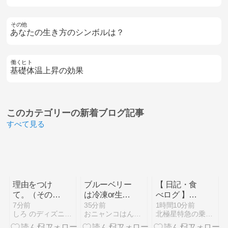
その他
あなたの生き方のシンボルは？
働くヒト
基礎体温上昇の効果
このカテゴリーの
新着ブログ記事
すべて見る
理由をつけ
ブルーベリー
【 日記・食
て。（その１
は冷凍or生、
べログ 】日
～エッセン
どっちがいい
清食品、季節
7分前
35分前
1時間10分前
しろ のディズニーシーに行った日だけ日記
おニャンコはんと私（ひとりごと）
北極星特急の乗り物、ホビー、日常手記
ス・オブ・ス
の？
限定「謎うな
タイリッシュ
ぎ丼」を買っ