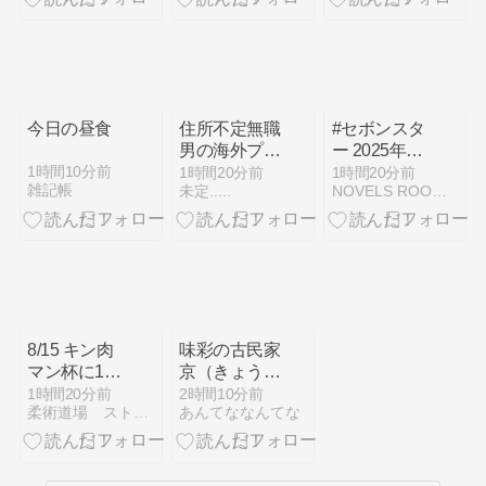
キュイジー
て食べてみま
ヌ”カンナ” と
した！
本日の部屋
など）
今日の昼食
住所不定無職
#セボンスタ
男の海外プラ
ー 2025年
プラ旅(イン
No.2シリー
1時間10分前
1時間20分前
1時間20分前
雑記帳
未定.....
NOVELS ROOM - 楽天ブログ
ドネシア編第
ズ、3個買っ
２章)
たんだぞ
ぃ！！
8/15 キン肉
味彩の古民家
マン杯に1名
京（きょう）
エントリー！
赤磐市仁堀西
1時間20分前
2時間10分前
柔術道場 ストライプル早稲田ヒルマ道場
あんてななんてな