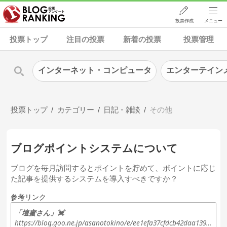
投票作成
メニュー
投票トップ
注目の投票
新着の投票
投票管理
インターネット・コンピュータ
エンターテイン
投票トップ
カテゴリー
日記・雑談
その他
ブログポイントシステムについて
ブログを毎月訪問するとポイントを貯めて、ポイントに応じ
た記事を提供するシステムを導入すべきですか？
参考リンク
「壇蜜さん」💓
https://blog.goo.ne.jp/asanotokino/e/ee1efa37cfdcb42daa13915e00cdef0d?fm=rss