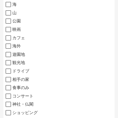
海
山
公園
映画
カフェ
海外
遊園地
観光地
ドライブ
相手の家
食事のみ
コンサート
神社・仏閣
ショッピング