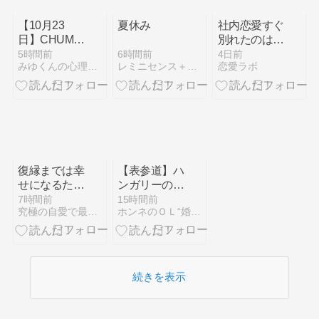
【10月23
夏休み
社内恋愛すぐ
日】CHUMS
別れたのは私
北海道初の直
だけ？気まず
6時間前
5時間前
4日前
レミニセンス＋記憶の恋の十字路
みゆくんの心理学を活用した恋愛ブログ
恋愛ラボ
営店がサッポ
い職場で心が
ロファクトリ
楽になる方法
ーにオープン
復縁までは幸
【表参道】ハ
せになるため
ンガリーのお
に必要な準備
菓子「クルト
7時間前
15時間前
究極の自愛で最高に幸せな恋が叶う方法
ホンネのＯＬ“婚活”日記
期間♡
シュ」が楽し
めるカフェ
続きを表示