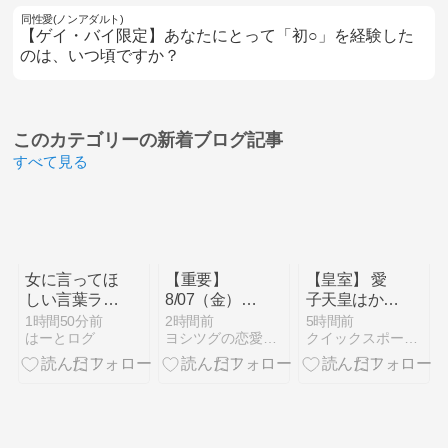
同性愛(ノンアダルト)
【ゲイ・バイ限定】あなたにとって「初○」を経験した
のは、いつ頃ですか？
このカテゴリーの
新着ブログ記事
すべて見る
女に言ってほ
【重要】
【皇室】 愛
しい言葉ラン
8/07（金）第
子天皇はかえ
キング1位ｗ
147回
って近づい
1時間50分前
2時間前
5時間前
はーとログ
ヨシツグの恋愛心理ブログ
クイックスポーツNEWS
ｗｗｗｗｗｗ
「Q&A」セ
た！
ｗｗｗｗｗｗ
ミナー延期の
ｗｗｗｗｗｗ
お知らせ＆な
ｗｗｗ
ぜ好きな人ほ
ど会えなくな
るのか？