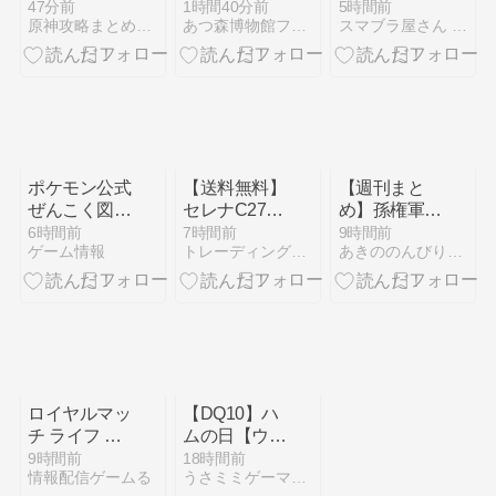
代なんだね。
攻略見ないと
ネコちゃん、
47分前
1時間40分前
5時間前
原神攻略まとめ テイワット速報
あつ森博物館フータまとめ
スマブラ屋さん | スマブラSPまとめ攻略
ムリ？
見つかるｗｗ
ｗｗｗｗ
ポケモン公式
【送料無料】
【週刊まと
ぜんこく図鑑
セレナC27・
め】孫権軍
1996-2026が
エクストレイ
VS劉璋軍が
6時間前
7時間前
9時間前
ゲーム情報
トレーディングカードサプライ卸 ミニツーストア mini2x
あきののんびりゲームブログ
本日8月7日
ルT33のリア
長期戦へ！曹
に発売📚
を純白LEDで
操も参戦する
1025匹のポ
高級感アップ
激動の4年間
ケモンを掲載
【劇的バック
｜三國志Ⅲ
した書籍
ビュ】
AI観戦 #29〜
#35【完全
CPU任せ】
ロイヤルマッ
【DQ10】ハ
チ ライフ 無
ムの日【ウェ
限を徹底解
ディ集中プレ
9時間前
18時間前
情報配信ゲームる
うさミミゲーマーの気ままに全力プレイ♪
説！効率的な
イ(残り12