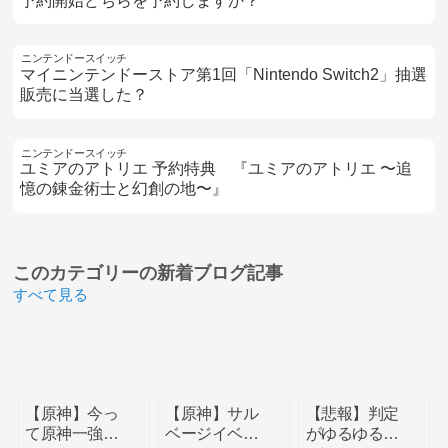
予約開始どちらを予約しますか？
ニンテンドースイッチ
マイニンテンドーストア第1回「Nintendo Switch2」抽選
販売に当選した？
ニンテンドースイッチ
ユミアのアトリエ 予約特典 『ユミアのアトリエ 〜追
憶の錬金術士と幻創の地〜』
このカテゴリーの
新着ブログ記事
すべて見る
【原神】今っ
【原神】サル
【悲報】判定
て原神一強時
ベージイベは
がゆるゆるな