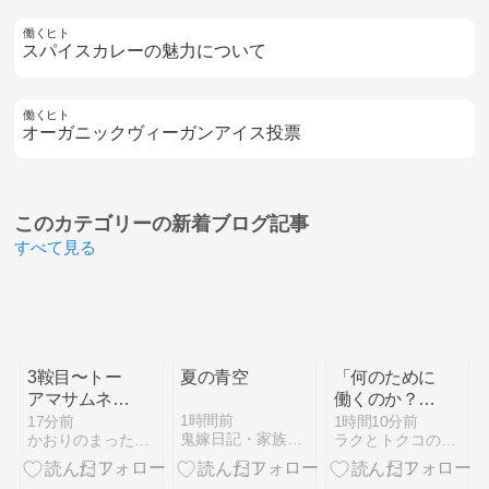
働くヒト
スパイスカレーの魅力について
働くヒト
オーガニックヴィーガンアイス投票
このカテゴリーの
新着ブログ記事
すべて見る
3鞍目〜トー
夏の青空
「何のために
アマサムネと
働くのか？」
引っ張り合い
その目的から
1時間前
17分前
1時間10分前
鬼嫁日記・家族団欒日記
かおりのまったり日和
ラクとトクコのいる職場〜40代からの職場サバイバル〜
っこ
逸れることの
重要性につい
て