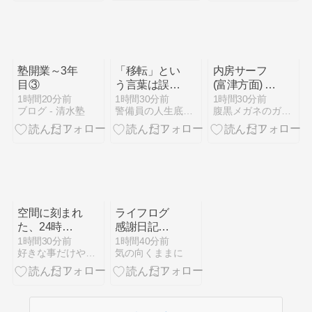
塾開業～3年
「移転」とい
内房サーフ
目③
う言葉は誤解
(富津方面) 釣
を招きます
り/千葉 2026
1時間20分前
1時間30分前
1時間30分前
ブログ - 清水塾
警備員の人生底上げブログ「ウントコショ」
腹黒メガネのガールズバー放浪記
か？
年8月8日(土)
空間に刻まれ
ライフログ
た、24時間
感謝日記
のささやき：
2026年1月5
1時間30分前
1時間40分前
好きな事だけやればいい！
気の向くままに
都市の隠れた
日 ― 2026年
感情を辿る散
2月1日
歩