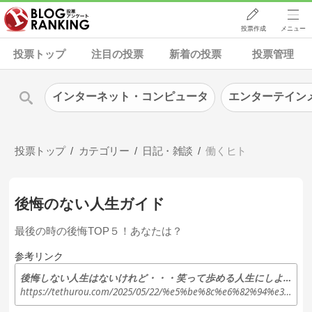
投票作成
メニュー
投票トップ
注目の投票
新着の投票
投票管理
インターネット・コンピュータ
エンターテイン
投票トップ
カテゴリー
日記・雑談
働くヒト
後悔のない人生ガイド
最後の時の後悔TOP５！あなたは？
参考リンク
後悔しない人生はないけれど・・・笑って歩める人生にしよう
https://tethurou.com/2025/05/22/%e5%be%8c%e6%82%94%e3%81%97%e3%81%aa%e3%81%84%e4%ba%ba%e7%94%9f%e3%81%af%e3%81%aa%e3%81%84%e3%81%91%e3%82%8c%e3%81%a9%e3%83%bb%e3%83%bb%e3%83%bb%e7%ac%91%e3%81%a3%e3%81%a6%e6%ad%a9%e3%82%81%e3%82%8b/