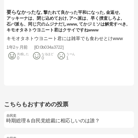
要らなかったな
撃たれて良かった平和になった
金返せ
アッキーナは、閉じ込めておけ
アヘ派は、早く捜査しろよ
石バ派も、同じ穴のムジナだしwww
てかジミソは解党すべき
キモオタネトウヨニート君はクサイですねwww
キモオタネトウヨニート君には雑草でも食わせとけwww
1年2ヶ月前
0b034a3722
共感した
なるほど
うーん
0
0
1
こちらもおすすめの投票
自民党
時期総理＆自民党総裁に相応しいのは誰？