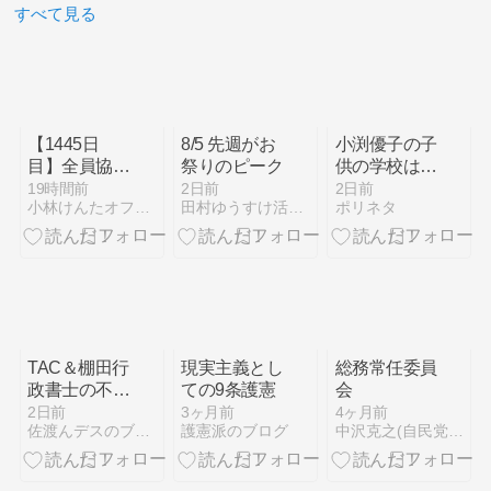
すべて見る
【1445日
8/5 先週がお
小渕優子の子
目】全員協議
祭りのピーク
供の学校は早
会
稲田系列？次
19時間前
2日前
2日前
小林けんたオフィシャルブログ「都留市議会議員 小林けんたの…
田村ゆうすけ活動日記（神奈川県議会議員）
ポリネタ
男の学級崩壊
の噂も徹底調
査
TAC＆棚田行
現実主義とし
総務常任委員
政書士の不動
ての9条護憲
会
産大学の教材
2日前
3ヶ月前
4ヶ月前
佐渡んデスのブログなのだ！！
護憲派のブログ
中沢克之(自民党鎌倉市会議員) オフィシャルブログ「温泉議…
で紙１枚勉強
法で宅建業法
4日目なの