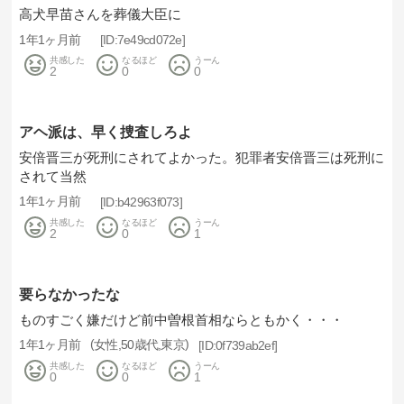
高犬早苗さんを葬儀大臣に
1年1ヶ月前
7e49cd072e
共感した
なるほど
うーん
2
0
0
アヘ派は、早く捜査しろよ
安倍晋三が死刑にされてよかった。犯罪者安倍晋三は死刑に
されて当然
1年1ヶ月前
b42963f073
共感した
なるほど
うーん
2
0
1
要らなかったな
ものすごく嫌だけど前中曽根首相ならともかく・・・
1年1ヶ月前
女性
50歳代
東京
0f739ab2ef
共感した
なるほど
うーん
0
0
1