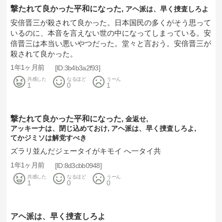
撃たれて良かった平和になった
アヘ派は、早く捜査しろよ
安倍晋三が殺されて良かった。日本国民の多くがそう思って
いるのに、本音を言えない世の中になってしまっている。安
倍晋三は本当い悪いやつだった。堂々と言おう。安倍晋三が
殺されて良かった。
1年1ヶ月前
3b4b3a2f93
共感した
なるほど
うーん
1
0
1
撃たれて良かった平和になった
金返せ
アッキーナは、閉じ込めておけ
アヘ派は、早く捜査しろよ
てかジミソは解党すべき
ズラリ並んだジェータイがキモイ へ一タイ共
1年1ヶ月前
8d3cbb0948
共感した
なるほど
うーん
1
0
0
アヘ派は、早く捜査しろよ