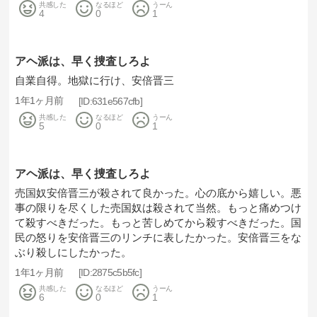
共感した
なるほど
うーん
4
0
1
アヘ派は、早く捜査しろよ
自業自得。地獄に行け、安倍晋三
1年1ヶ月前
631e567cfb
共感した
なるほど
うーん
5
0
1
アヘ派は、早く捜査しろよ
売国奴安倍晋三が殺されて良かった。心の底から嬉しい。悪
事の限りを尽くした売国奴は殺されて当然。もっと痛めつけ
て殺すべきだった。もっと苦しめてから殺すべきだった。国
民の怒りを安倍晋三のリンチに表したかった。安倍晋三をな
ぶり殺しにしたかった。
1年1ヶ月前
2875c5b5fc
共感した
なるほど
うーん
6
0
1