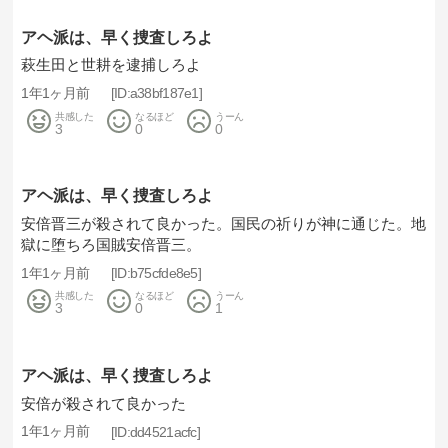
アヘ派は、早く捜査しろよ
萩生田と世耕を逮捕しろよ
1年1ヶ月前
a38bf187e1
共感した
なるほど
うーん
3
0
0
アヘ派は、早く捜査しろよ
安倍晋三が殺されて良かった。国民の祈りが神に通じた。地
獄に堕ちろ国賊安倍晋三。
1年1ヶ月前
b75cfde8e5
共感した
なるほど
うーん
3
0
1
アヘ派は、早く捜査しろよ
安倍が殺されて良かった
1年1ヶ月前
dd4521acfc