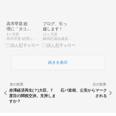
だ！！
高市早苗 総
ブログ、引っ
理に「タコ
越します！
市」連発★
4ヶ月前
11ヶ月前
高市早苗 総理に「タコ市」連発★ 京都新聞 朝刊1面★
練馬区議会議員小川けいこの「ねりまなでしこ日記」
京都新聞 朝
刊1面★ 浜矩
子 同志社大
学教授★ 増
田真知宇
続きを表示
前の投票
次の投票
赤澤経済再生(？)大臣、7
石バ首相、公安からマーク
度目の関税交渉。支持しま
される
すか？