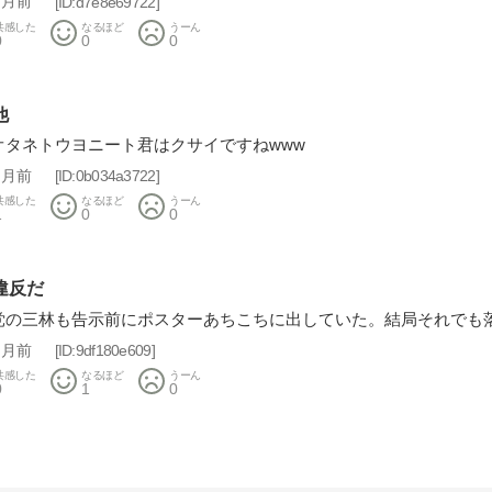
ヶ月前
d7e8e69722
共感した
なるほど
うーん
0
0
0
他
オタネトウヨニート君はクサイですねwww
ヶ月前
0b034a3722
共感した
なるほど
うーん
1
0
0
違反だ
党の三林も告示前にポスターあちこちに出していた。結局それでも
ヶ月前
9df180e609
共感した
なるほど
うーん
0
1
0