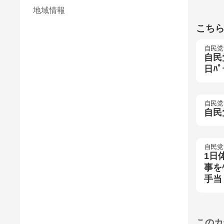
地域情報
こち
自民党
自民
日ﾊ
自民党
自民
自民党
1日
事を
手当
このカ