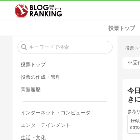
投票トップ
投票ト
※受
投票トップ
投票の作成・管理
今
閲覧履歴
き
参考
インターネット・コンピュータ
ﾔｸﾙﾄ
エンターテインメント
http:
生活・文化