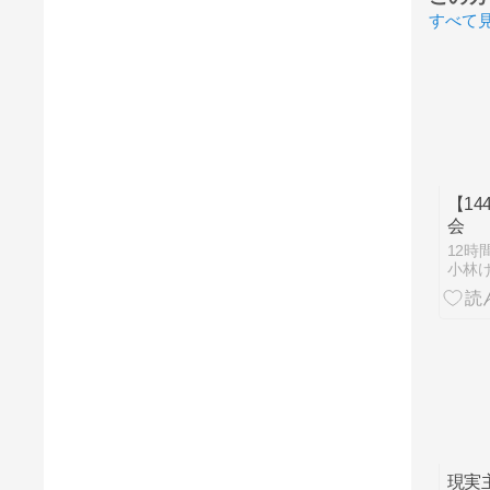
すべて
【1
会
12時
現実