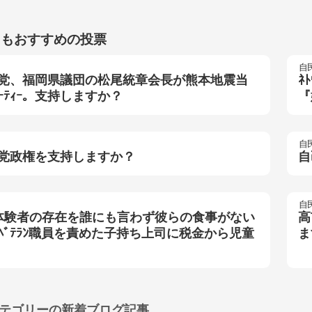
らもおすすめの投票
自
党、福岡県議団の松尾統章会長が熊本地震当
ﾈ
ﾟｰﾃｨｰ。支持しますか？
『
自
党政権を支持しますか？
自
自
体験者の存在を誰にも言わず彼らの食事がない
高
ﾍﾞﾃﾗﾝ職員を責めた子持ち上司に税金から児童
ま
テゴリーの
新着ブログ記事