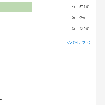
4
57.1
0
0
3
42.9
ﾗｲｱﾝ小川ファン
w