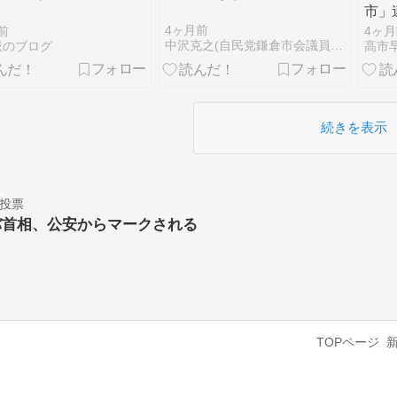
市」
朝刊
4ヶ月前
前
4ヶ月
社大
中沢克之(自民党鎌倉市会議員) オフィシャルブログ「温泉議…
派のブログ
宇
続きを表示
投票
バ首相、公安からマークされる
TOPページ