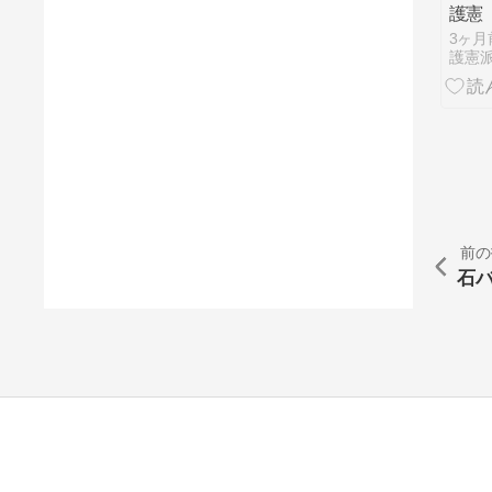
護憲
3ヶ月
護憲
前の
石