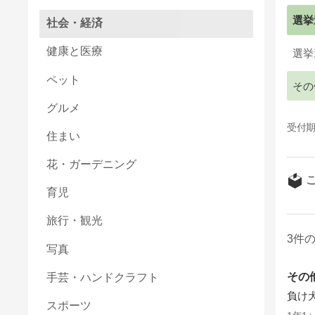
選挙
社会・経済
健康と医療
選挙
ペット
その
グルメ
受付期
住まい
花・ガーデニング
育児
旅行・観光
3
写真
その
手芸・ハンドクラフト
負け
スポーツ