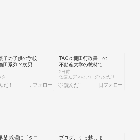
優子の子供の学校
TAC＆棚田行政書士の
稲田系列？次男の
不動産大学の教材で紙
崩壊の噂も徹底調
１枚勉強法で宅建業法
2日前
4日目なのだ！！
ネタ
佐渡んデスのブログなのだ！！
早苗 総理に「タコ
ブログ、引っ越しま