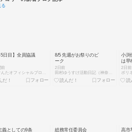
見る
445日目】全員協議
8/5 先週がお祭りのピ
小渕
ーク
は早
学級
間前
2日前
2日前
査
小林けんたオフィシャルブログ「都留市議会議員 小林けんたの…
田村ゆうすけ活動日記（神奈川県議会議員）
ポリ
主義としての9条
総務常任委員会
高市