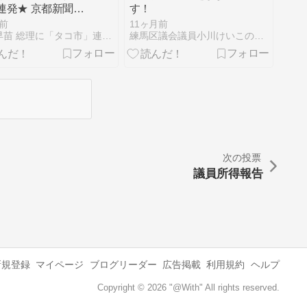
連発★ 京都新聞
す！
1面★ 浜矩子 同志
前
11ヶ月前
学教授★ 増田真知
高市早苗 総理に「タコ市」連発★ 京都新聞 朝刊1面★
練馬区議会議員小川けいこの「ねりまなでしこ日記」
次の投票
議員所得報告
新規登録
マイページ
ブログリーダー
広告掲載
利用規約
ヘルプ
Copyright © 2026 "@With" All rights reserved.