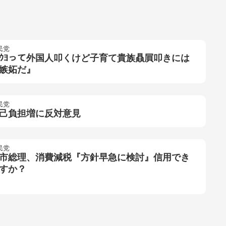
民党
ﾄｳﾖって外国人叩くけど子育て貴族贔屓叩きには
嫉妬だ』
民党
己負担増に反対意見
民党
市総理、消費減税『方針早急に検討』信用でき
すか？