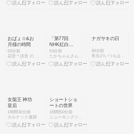
で解決する方
でクリアしま
法
した
おぱょ☆&お
「第77回
ナガサキの日
月様の時間
NHK紅白歌
合戦」に初出
58分前
50分前
53分前
朱丸のいつもはじめ Part2
花音＊詩音 の ぽこあぽこどろっぷ
たかちゃんさんの日記
場する歌手を
予想したがど
う思う
女龍王 神功
ショートショ
皇后
ートの世界
1時間30分前
1時間50分前
カルナック遺跡
ニューキングジョー