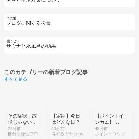
その他
ブログに関する投票
働くヒト
サウナと水風呂の効果
このカテゴリーの
新着ブログ記事
すべて見る
その症状、故
【定期】今日
【ポイントイ
障じゃないか
はどんな日？
ンカム】
も？スマホト
Water Sort
22分前
43分前
49分前
自分用練習ブログ！
得する！Blog by netdekozukai.info
ポイントコウソウエンジン！
ラブルを自分
Puzzleは5日