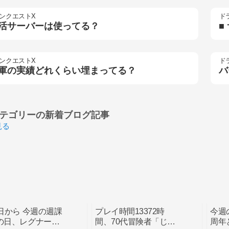
ンクエストX
ド
活サーバーは使ってる？
■
ンクエストX
ド
軍の実績どれくらい埋まってる？
バ
テゴリーの
新着ブログ記事
見る
9日から 今週の週課
プレイ時間13372時
今週
の日、レグナード
間、70代冒険者「じん
周年