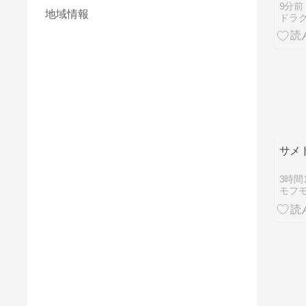
TA
9分前
地域情報
ィー
サメ
3時間
モフ