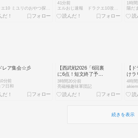
、転生モンスターフ
ぞう」さんの思い出に
えた
41分前
1時間
バーなど！
ネットほっこり「ドラ
9日
ドラクエ10 ミユリのおやつ探し ミリユナ日記たまにリオ
エルおじ速報 ドラクエ10攻略まとめ
陽だ
クエ版 光のお父さん
だ」
ドレア集会☆彡
【西武戦2026「6回裏
【ド
に6点！短文終了予定
けラ
が『最高の劇的勝利』
ント
10分前
3時間20分前
4時間
で長文になった逆転勝
モフ日和
亮磁極趣味軍団記
aki
利！」(ソフトバンク16
回戦)】(2026/08/08 [42
記事目])
続きを表示