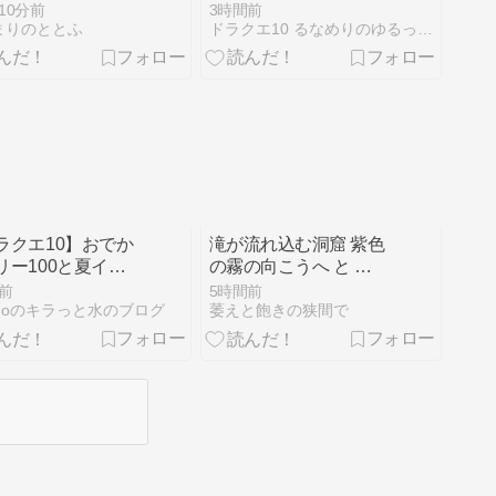
1週間【2026年8月
ン】
10分前
3時間前
号】
まりのととふ
ドラクエ10 るなめりのゆるっとドラクエライフ
ラクエ10】おでか
滝が流れ込む洞窟 紫色
リー100と夏イベ
の霧の向こうへ と 村
人の選別だ！ マインク
前
5時間前
ラフト Minecraft #10
emoのキラっと水のブログ
萎えと飽きの狭間で