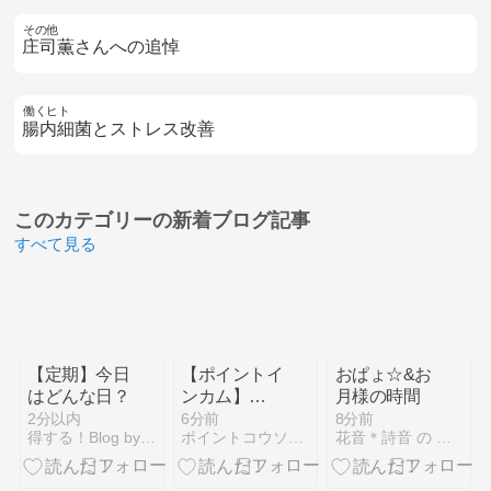
その他
庄司薫さんへの追悼
働くヒト
腸内細菌とストレス改善
このカテゴリーの
新着ブログ記事
すべて見る
【定期】今日
【ポイントイ
おぱょ☆&お
はどんな日？
ンカム】
月様の時間
Water Sort
2分以内
6分前
8分前
得する！Blog by netdekozukai.info
ポイントコウソウエンジン！
花音＊詩音 の ぽこあぽこどろっぷ
Puzzleは5日
でクリアしま
した