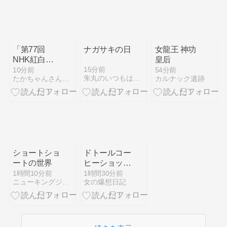
「第77回
ナガサキの日
女龍王 神功
NHK紅白歌
皇后
合戦」に初出
15分前
10分前
54分前
朱丸のいつもはじめ Part2
たかちゃんさんの日記
カルナック遺跡
場する歌手を
予想したがど
う思う
ショートショ
ドトールコー
ートの世界
ヒーショップ
ドーチカ店
1時間10分前
1時間30分前
ニューキングジョー
女の爆想日記