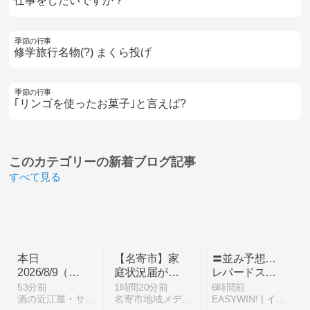
仕事をしたいですか？
季節の行事
修学旅行名物(?) まくら投げ
季節の行事
｢リンゴを使ったお菓子｣と言えば?
このカテゴリーの
新着ブログ記事
すべて見る
本日
【名寄市】家
〓並み予想…
2026/8/9（日）
庭状況届が届
レパードステ
は店頭の定休
いたら｜何の
ークスGⅢ ╿
53分前
1時間20分前
6時間前
酒の近江屋・サラダ館・ハートランド通販のとほほ日記！
名寄市地域メディア「なよろレンズ」
EASYWIN! | イージーウィン
日～【自動投
手続きか・提
並み予想…