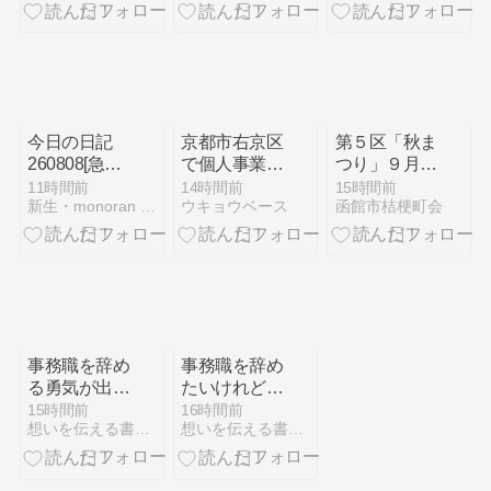
稿】
出先はどこか
CBC賞GⅢ ╿
〓競馬場の天
気
EASYWIN!🐕
今日の日記
京都市右京区
第５区「秋ま
260808[急な
で個人事業を
つり」９月５
夕立に驚く]
始めるなら｜
日（土）予告
11時間前
14時間前
15時間前
新生・monoran 気紛れブログ
ウキョウベース
函館市桔梗町会
開業届の提出
先は右京税務
署
事務職を辞め
事務職を辞め
る勇気が出な
たいけれど次
い人へ｜後悔
がないと不安
15時間前
16時間前
想いを伝える書き方大全集
想いを伝える書き方大全集
しない判断基
な人へ｜退職
準と次の一歩
前にできる準
備と後悔しな