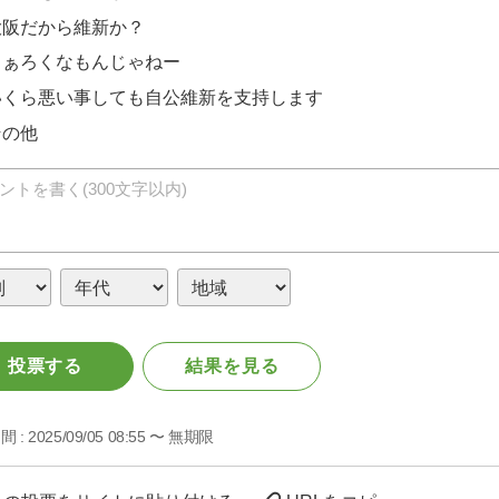
大阪だから維新か？
まぁろくなもんじゃねー
いくら悪い事しても自公維新を支持します
その他
投票する
結果を見る
間 :
2025/09/05 08:55 〜 無期限