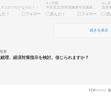
勉強法で宅建業法
朝刊
4ヶ月前
4ヶ月
目なのだ！！
社大
中沢克之(自民党鎌倉市会議員) オフィシャルブログ「温泉議…
んデスのブログなのだ！！
宇
続きを表示
投票
破総理、経済対策指示を検討。信じられますか？
TOPページ