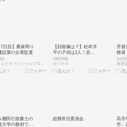
447日目】農家周り
【顔画像は？】松本洋
矛盾
建設業の企業監査
平の子供は2人！息子
権者
と娘とのエピソードを
間前
29時間前
34時
紹介
小林けんたオフィシャルブログ「都留市議会議員 小林けんたの…
ポリネタ
護憲
C＆棚田行政書士の
総務常任委員会
高市
産大学の教材で紙
市」