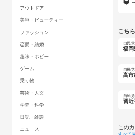
アウトドア
美容・ビューティー
こち
ファッション
自民党
恋愛・結婚
福岡
趣味・ホビー
ゲーム
自民党
高市
乗り物
芸術・人文
自民党
習近
学問・科学
日記・雑談
このカ
ニュース
すべて