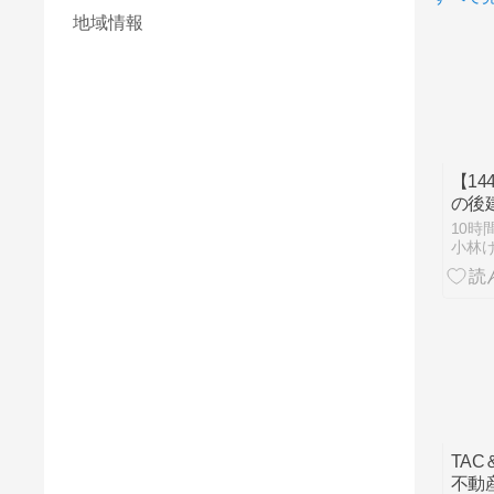
地域情報
【1
の後
10時
TA
不動