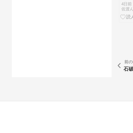
１枚
4日前
4日
佐渡
前の
石