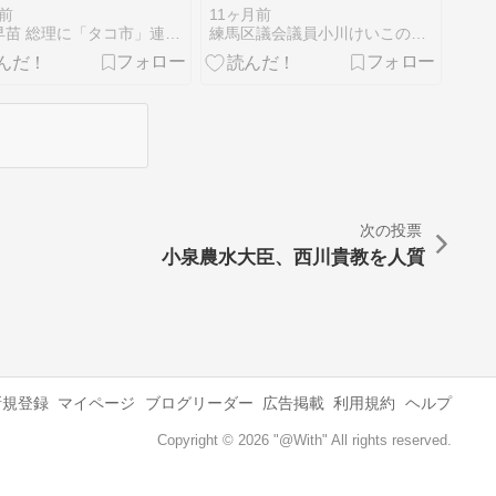
1面★ 浜矩子 同志
前
11ヶ月前
学教授★ 増田真知
高市早苗 総理に「タコ市」連発★ 京都新聞 朝刊1面★
練馬区議会議員小川けいこの「ねりまなでしこ日記」
次の投票
小泉農水大臣、西川貴教を人質
新規登録
マイページ
ブログリーダー
広告掲載
利用規約
ヘルプ
Copyright © 2026 "@With" All rights reserved.