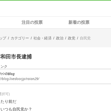
注目の投票
新着の投票
ップ
カテゴリー
社会・経済
政治
政党
自民党
岸和田市長逮捕
リンク
ﾌｧﾝのBlog
//blog.livedoor.jp/raian29/
選択可
当たり前だ
こいつも自民党か？