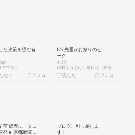
した政策を望む有
8/5 先週がお祭りのピ
ーク
間前
4日前
派のブログ
田村ゆうすけ活動日記（神奈川県議会議員）
早苗 総理に「タコ
ブログ、引っ越しま
連発★ 京都新聞
す！