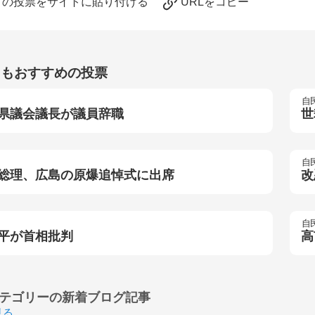
この投票をサイトに貼り付ける
URLをコピー
らもおすすめの投票
自
県議会議長が議員辞職
世
自
総理、広島の原爆追悼式に出席
改
自
平が首相批判
高
テゴリーの
新着ブログ記事
見る