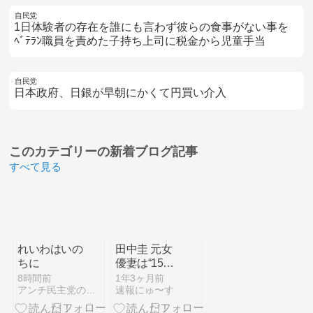
自民党
1日体験者の存在を誰にも言わず彼らの食事がない事を
ﾍﾞﾃﾗﾝ職員を責めた子持ち上司に税金から児童手当
自民党
日本政府、日銀が早朝にかくて円買い介入
このカテゴリーの
新着ブログ記事
すべて見る
れいわはいの
田中圭 元女
ちに
優妻は“15歳
年下”との不
8時間前
1年3ヶ月前
アンチ民主党の独り言
速報にゅ〜す
倫報道に激し
い嫌悪感…永