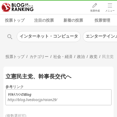
投票作成
メニュー
投票トップ
注目の投票
新着の投票
投票管理
インターネット・コンピュータ
エンターテイン
投票トップ
カテゴリー
社会・経済
政治
政党
民主党
立憲民主党、幹事長交代へ
参考リンク
ﾔｸﾙﾄﾌｧﾝのBlog
http://blog.livedoor.jp/raian29/
複数選択可