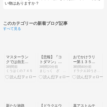
い物はありますか？
このカテゴリーの
新着ブログ記事
すべて見る
マスターラン
【悲報】『コ
おでかけラリ
クでは自主的
トダマン』超
ー第１３５楽
に狩猟制限を
絶悲運。レジ
章
3時間前
3時間20分前
3時間40分前
くうはくの７４５
まじっく ざ げーまー
ドラクエ10うさぎの独り言
しないと疲れ
ェムオン完凸
てきちゃうか
を目指そうと
もしれない
したらダブル
【モンスター
天井（1020
ハンターワー
連）2凸で終
ルド：アイス
わった件につ
ボーン その
いて。こんな
２０】
散財するなら
新たな旅路
【ドラクエウ
真アストルテ