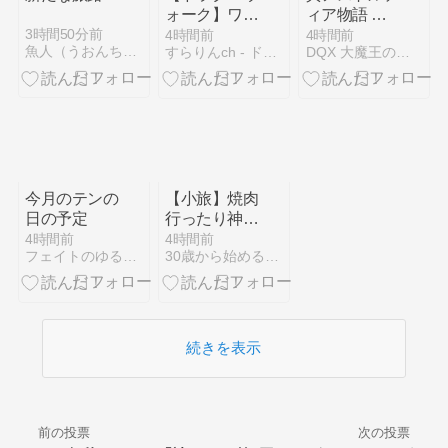
ホロドリ用に
ォーク】ワン
ィア物語 大
タブレット端
パンマンうざ
エテーネ島の
3時間50分前
4時間前
4時間前
末買うべきだ
魚人（うおんちゅ）日和
すらりんch - ドラクエウォーク攻略まとめ速報
DQX 大魔王の日常
い
氏族を統合し
った……。
たエテーネ王
国の建国王レ
トリウスと双
翼の神智キュ
レクスと大錬
金術師ユマテ
ル！？
今月のテンの
【小旅】焼肉
日の予定
行ったり神社
行ったりクレ
4時間前
4時間前
フェイトのゆるーいドラクエ活動
30歳から始めるメモ帳
ーンゲームや
ったり
続きを表示
前の投票
次の投票