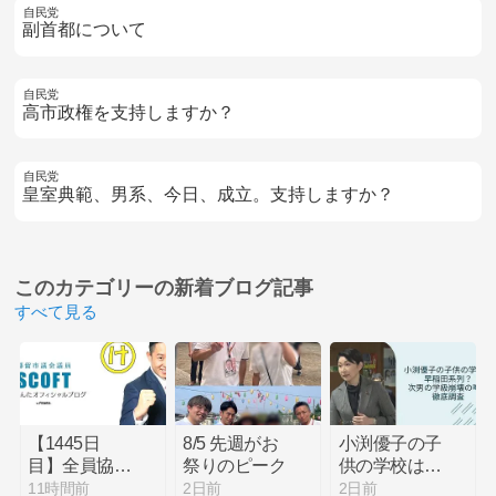
自民党
副首都について
自民党
高市政権を支持しますか？
自民党
皇室典範、男系、今日、成立。支持しますか？
このカテゴリーの
新着ブログ記事
すべて見る
【1445日
8/5 先週がお
小渕優子の子
目】全員協議
祭りのピーク
供の学校は早
会
稲田系列？次
11時間前
2日前
2日前