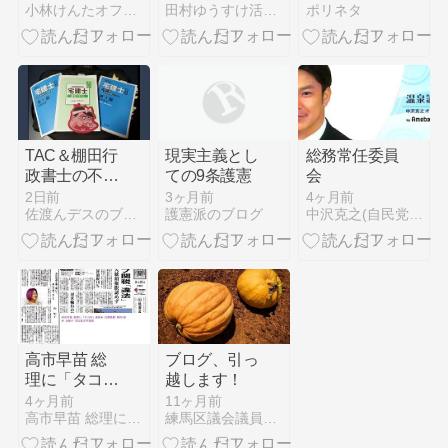
小林けんたオフィシャルブログ「都留市議会議員 小林けんたの…
田村ゆうすけ活動日記（神奈川県議会議員）
ポリネタ
男の学級崩壊
の噂も徹底調
査
TAC＆棚田行
現実主義とし
総務常任委員
政書士の不動
ての9条護憲
会
産大学の教材
2日前
3ヶ月前
4ヶ月前
佐渡んデスのブログなのだ！！
護憲派のブログ
中沢克之(自民党鎌倉市会議員) オフィシャルブログ「温泉議…
で紙１枚勉強
法で宅建業法
4日目なの
だ！！
高市早苗 総
ブログ、引っ
理に「タコ
越します！
市」連発★
4ヶ月前
11ヶ月前
高市早苗 総理に「タコ市」連発★ 京都新聞 朝刊1面★
練馬区議会議員小川けいこの「ねりまなでしこ日記」
京都新聞 朝
刊1面★ 浜矩