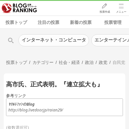
投票作成
メニュー
投票トップ
注目の投票
新着の投票
投票管理
インターネット・コンピュータ
エンターテイン
投票トップ
カテゴリー
社会・経済
政治
政党
自民党
高市氏、正式表明。『連立拡大も』
参考リンク
ﾔｸﾙﾄﾌｧﾝのBlog
http://blog.livedoor.jp/raian29/
複数選択可