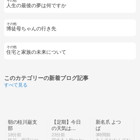
その他
人生の最後の夢は何ですか
その他
博徒母ちゃんの行き先
その他
住宅と家族の未来について
このカテゴリーの
新着ブログ記事
すべて見る
朝の桂川巌支
【定期】今日
新名爪 よつ
部
の天気は…
ば
18分前
23分前
3時間前