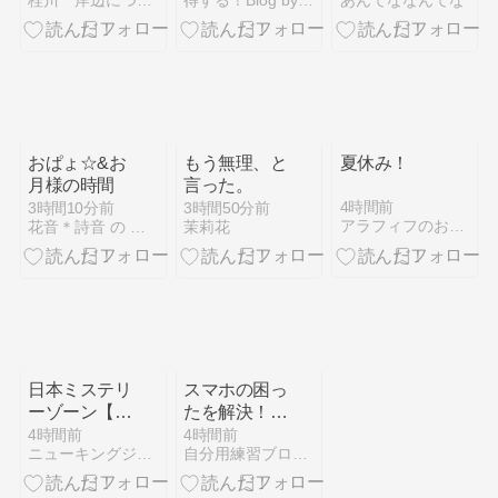
桂川 岸辺につづく牧野原
得する！Blog by netdekozukai.info
あんてななんてな
おぱょ☆&お
もう無理、と
夏休み！
月様の時間
言った。
4時間前
3時間10分前
3時間50分前
アラフィフのおひとりさまは今日も健在
花音＊詩音 の ぽこあぽこどろっぷ
茉莉花
日本ミステリ
スマホの困っ
ーゾーン【真
たを解決！よ
夏の怪奇特
くある故障・
4時間前
4時間前
ニューキングジョー
自分用練習ブログ！
集】
不具合と対策