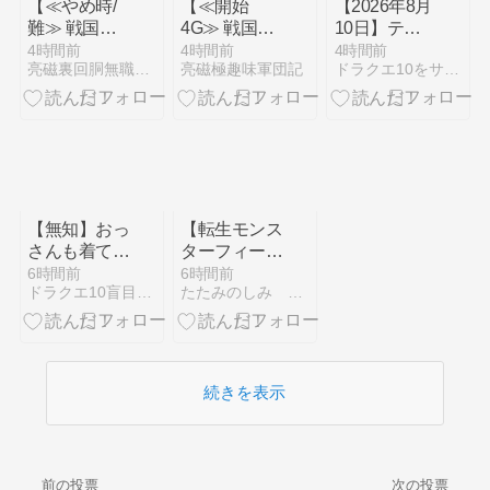
【≪やめ時/
【≪開始
【2026年8月
難≫ 戦国乙
4G≫ 戦国乙
10日】テン
女5『ノブナ
女5『周期開
の日情報まと
4時間前
4時間前
4時間前
亮磁裏回胴無職記(ギャンブル凶)
亮磁極趣味軍団記
ドラクエ10をサービス終了までプレイしたプクリポのお話
ガのアイキャ
始時の赤文字
め
ッチ(ステチ
セリフ』恩
ェン)』50G
恵！(予想禁
ゾーンに乙女
止/笑)】
アタック(以
(2026/08/07
下略)】
[40記事目])
(2026/08/07
[23記事目])
【無知】おっ
【転生モンス
さんも着てい
ターフィーバ
いのか？？
ー】竜のおま
6時間前
6時間前
ドラクエ10盲目信者の秘密基地
たたみのしみ ドラクエ１０
【ジェラート
もり完成をめ
ピケ】
ざして！ ＃
３ 竜のおま
もり合成結
果！
続きを表示
前の投票
次の投票