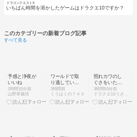
ドラゴンクエストX
いちばん時間を溶かしたゲームはドラクエ10ですか？
このカテゴリーの
新着ブログ記事
すべて見る
予感と浄夜が
ワールドで取
照れカワのし
いいね
り逃していた
ぐさをいただ
特殊装具を集
いたうさ！
2時間10分前
3時間前
3時間50分前
山野草栽培
くうはくの７４５
ドラクエ10うさぎの独り言
めていました
【動画有】
【モンスター
ハンターワー
ルド：アイス
ボーン その
１９】