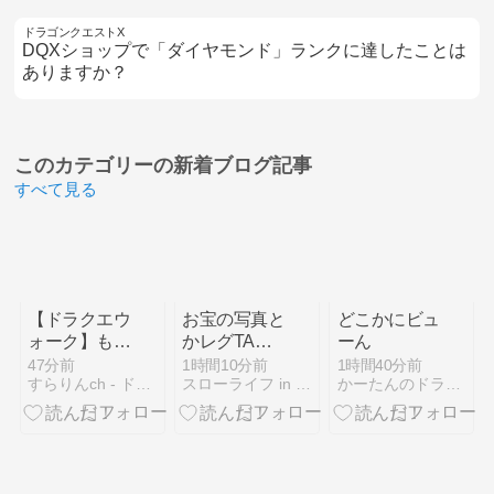
ドラゴンクエストX
DQXショップで「ダイヤモンド」ランクに達したことは
ありますか？
このカテゴリーの
新着ブログ記事
すべて見る
【ドラクエウ
お宝の写真と
どこかにビュ
ォーク】もし
かレグTAと
ーん
かして とこ
かポケモンと
47分前
1時間10分前
1時間40分前
すらりんch - ドラクエウォーク攻略まとめ速報
スローライフ in アストルティア
かーたんのドラクエ10 まったり日記
しえの杖って
か
何がなんでも
取りに行くべ
きだったの
か？