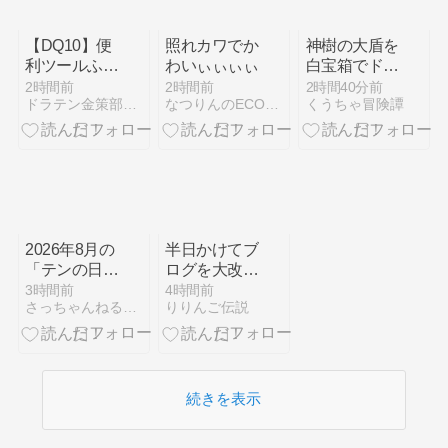
【DQ10】便
照れカワでか
神樹の大盾を
利ツールふく
わいぃぃぃぃ
白宝箱でドロ
びき1枚の期
ップするモン
2時間前
2時間前
2時間40分前
ドラテン金策部マジガッポ！
なつりんのECO日記♪〜ドラクエセラムン味〜
くうちゃ冒険譚
待値はいく
スター情報で
ら？最新景
す
品・当選確率
を比較
【2026年8月
版】
2026年8月の
半日かけてブ
「テンの日」
ログを大改造
の情報が広場
した結果ｗｗ
3時間前
4時間前
さっちゃんねる DQX
りりんご伝説
に更新されて
ｗ
ました！テン
の日に先駆け
てイベント
「夏のフレン
続きを表示
ド探し隊！」
のみ本日