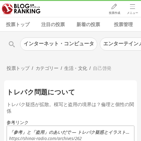
投票作成
メニュー
投票トップ
注目の投票
新着の投票
投票管理
インターネット・コンピュータ
エンターテイン
投票トップ
カテゴリー
生活・文化
自己啓発
トレパク問題について
トレパク疑惑が拡散。模写と盗用の境界は？倫理と個性の関
係
参考リンク
「参考」と「盗用」のあいだで — トレパク疑惑とイラスト業界のゆらぎ
https://shinai-radio.com/archives/262