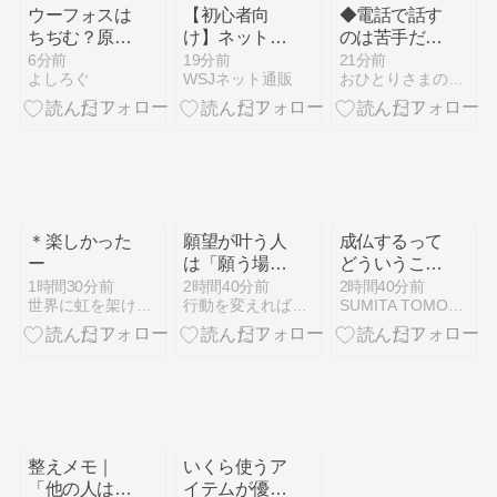
ウーフォスは
【初心者向
◆電話で話す
ちぢむ？原因
け】ネットシ
のは苦手だっ
と縮ませない
ョップでは何
たが
6分前
19分前
21分前
よしろぐ
WSJネット通販
おひとりさまの美しく楽しいシンプルライフ
方法を徹底解
が売れる？売
説！
れやすい商品
と選び方を解
説
＊楽しかった
願望が叶う人
成仏するって
ー
は「願う場
どういうこ
所」が違う
と？｜仏教が
1時間30分前
2時間40分前
2時間40分前
世界に虹を架ける アカリ舞のブログ
行動を変えれば人生変わる！福岡エナジーヒーラーのシンプル思考
SUMITA TOMOYUKI
目指す本当の
目的
整えメモ｜
いくら使うア
「他の人はで
イテムが優秀