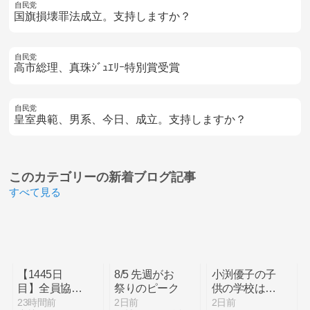
自民党
国旗損壊罪法成立。支持しますか？
自民党
高市総理、真珠ｼﾞｭｴﾘｰ特別賞受賞
自民党
皇室典範、男系、今日、成立。支持しますか？
このカテゴリーの
新着ブログ記事
すべて見る
【1445日
8/5 先週がお
小渕優子の子
目】全員協議
祭りのピーク
供の学校は早
会
稲田系列？次
23時間前
2日前
2日前