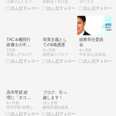
小林けんたオフィシャルブログ「都留市議会議員 小林けんたの…
田村ゆうすけ活動日記（神奈川県議会議員）
ポリネタ
男の学級崩壊
の噂も徹底調
査
TAC＆棚田行
現実主義とし
総務常任委員
政書士の不動
ての9条護憲
会
産大学の教材
2日前
3ヶ月前
4ヶ月前
佐渡んデスのブログなのだ！！
護憲派のブログ
中沢克之(自民党鎌倉市会議員) オフィシャルブログ「温泉議…
で紙１枚勉強
法で宅建業法
4日目なの
だ！！
高市早苗 総
ブログ、引っ
理に「タコ
越します！
市」連発★
4ヶ月前
11ヶ月前
高市早苗 総理に「タコ市」連発★ 京都新聞 朝刊1面★
練馬区議会議員小川けいこの「ねりまなでしこ日記」
京都新聞 朝
刊1面★ 浜矩