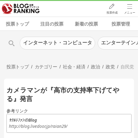
投票作成
メニュー
投票トップ
注目の投票
新着の投票
投票管理
インターネット・コンピュータ
エンターテイン
投票トップ
カテゴリー
社会・経済
政治
政党
自民党
カメラマンが『高市の支持率下げてや
る』発言
参考リンク
ﾔｸﾙﾄﾌｧﾝのBlog
http://blog.livedoor.jp/raian29/