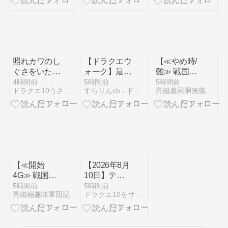
ハンターワー
ルド：アイス
ボーン その
１９】
照れカワのし
【ドラクエウ
【≪やめ時/
ぐさをいただ
ォーク】最近
難≫ 戦国乙
いたうさ！
強い武器連発
女5『ノブナ
4時間前
5時間前
5時間前
ドラクエ10うさぎの独り言
すらりんch - ドラクエウォーク攻略まとめ速報
亮磁裏回胴無職記(ギャンブル凶)
【動画有】
しすぎだから
ガのアイキャ
逆にどうでも
ッチ(ステチ
良くなる現象
ェン)』50G
起きてる
ゾーンに乙女
アタック(以
下略)】
(2026/08/07
[23記事目])
【≪開始
【2026年8月
4G≫ 戦国乙
10日】テン
女5『周期開
の日情報まと
5時間前
5時間前
亮磁極趣味軍団記
ドラクエ10をサービス終了までプレイしたプクリポのお話
始時の赤文字
め
セリフ』恩
恵！(予想禁
止/笑)】