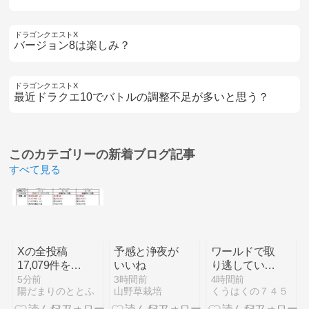
ドラゴンクエストX
バージョン8は楽しみ？
ドラゴンクエストX
最近ドラクエ10でバトルの調整不足が多いと思う？
このカテゴリーの
新着ブログ記事
すべて見る
Xの全投稿
予感と浄夜が
ワールドで取
17,079件を分
いいね
り逃していた
析したら、通
特殊装具を集
5分前
3時間前
4時間前
陽だまりのととふ
山野草栽培
くうはくの７４５
説と逆の結果
めていました
が出ました
【モンスター