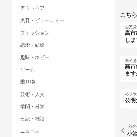
アウトドア
こち
美容・ビューティー
自民党
高市
ファッション
しま
恋愛・結婚
趣味・ホビー
自民党
高市
ゲーム
ます
乗り物
芸術・人文
公明党
公明
学問・科学
日記・雑談
前の
ニュース
小