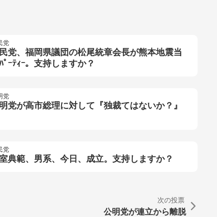
民党
民党、福岡県議団の松尾統章会長が熊本地震当
ﾊﾟｰﾃｨｰ。支持しますか？
明党
明党が高市総理に対して『独裁てはないか？』
民党
室典範、男系、今日、成立。支持しますか？
次の投票
公明党が連立から離脱