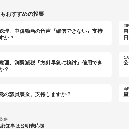
らもおすすめの投票
自
総理、中傷動画の音声『確信できない』支持
自
すか？
日
公
総理、消費減税『方針早急に検討』信用でき
公
か？
自
党の議員裏金。支持しますか？
皇
投票
池都知事は公明党応援