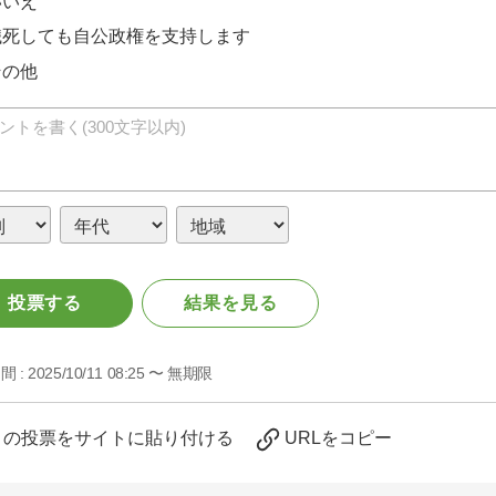
いいえ
餓死しても自公政権を支持します
その他
投票する
結果を見る
間 :
2025/10/11 08:25 〜 無期限
この投票をサイトに貼り付ける
URLをコピー