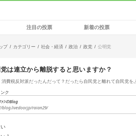
注目の投票
新着の投票
ップ
カテゴリー
社会・経済
政治
政党
公明党
明党は連立から離脱すると思いますか？
、消費税反対派だったんだって？だったら自民党と離れて自民党を
リンク
ﾌｧﾝのBlog
//blog.livedoor.jp/raian29/
はい