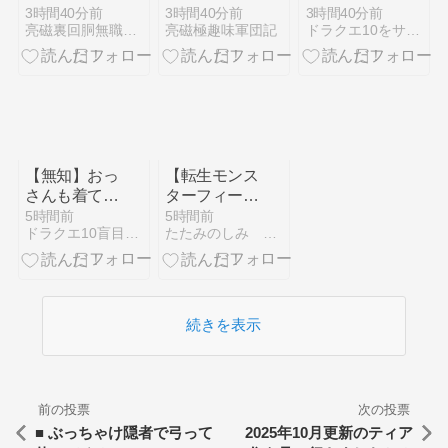
女5『ノブナ
女5『周期開
の日情報まと
3時間40分前
3時間40分前
3時間40分前
亮磁裏回胴無職記(ギャンブル凶)
亮磁極趣味軍団記
ドラクエ10をサービス終了までプレイしたプクリポのお話
ガのアイキャ
始時の赤文字
め
ッチ(ステチ
セリフ』恩
ェン)』50G
恵！(予想禁
ゾーンに乙女
止/笑)】
アタック(以
(2026/08/07
下略)】
[40記事目])
(2026/08/07
[23記事目])
【無知】おっ
【転生モンス
さんも着てい
ターフィーバ
いのか？？
ー】竜のおま
5時間前
5時間前
ドラクエ10盲目信者の秘密基地
たたみのしみ ドラクエ１０
【ジェラート
もり完成をめ
ピケ】
ざして！ ＃
３ 竜のおま
もり合成結
果！
続きを表示
前の投票
次の投票
■ ぶっちゃけ隠者で弓って
2025年10月更新のティア