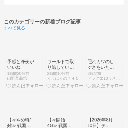
このカテゴリーの
新着ブログ記事
すべて見る
予感と浄夜が
ワールドで取
照れカワのし
いいね
り逃していた
ぐさをいただ
特殊装具を集
いたうさ！
1時間20分前
2時間10分前
3時間前
山野草栽培
くうはくの７４５
ドラクエ10うさぎの独り言
めていました
【動画有】
【モンスター
ハンターワー
ルド：アイス
ボーン その
１９】
【≪やめ時/
【≪開始
【2026年8月
難≫ 戦国乙
4G≫ 戦国乙
10日】テン