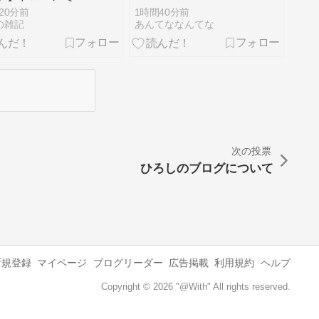
して自爆する
1時間40分前
20分前
あんてななんてな
の雑記
次の投票
ひろしのブログについて
新規登録
マイページ
ブログリーダー
広告掲載
利用規約
ヘルプ
Copyright © 2026 "@With" All rights reserved.