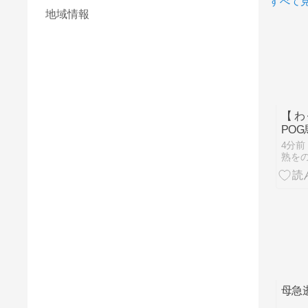
すべて
地域情報
【 
POG
9 】
4分前
熟を
母急