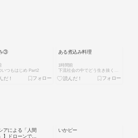
み③
ある煮込み料理
前
1時間前
いつもはじめ Part2
下流社会の中でどう生き抜くのか
シアによる「人間
いかピー
」】ドローンで追