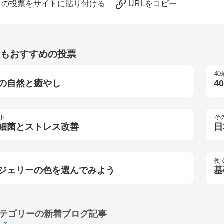
この投票をサイトに貼り付ける
URLをコピー
らもおすすめの投票
40
の自然と癒やし
4
ト
そ
細菌とストレス改善
日
働
ジェリーの色を選んでみよう
基
テゴリーの
新着ブログ記事