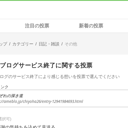
注目の投票
新着の投票
ップ
カテゴリー
日記・雑談
その他
ooブログサービス終了に関する投票
oブログのサービス終了により感じる想いを投票で選んでください
リンク
ぞれの深き道
s://ameblo.jp/chiyoha26/entry-12941984693.html
選択可
感謝の気持ちを込めて見送る