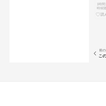
1時間
時候
前の
こ