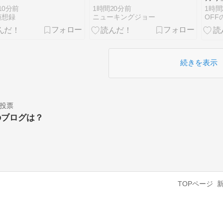
い回
10分前
1時間20分前
1時間
随想録
ニューキングジョー
OFF
続きを表示
投票
のブログは？
TOPページ