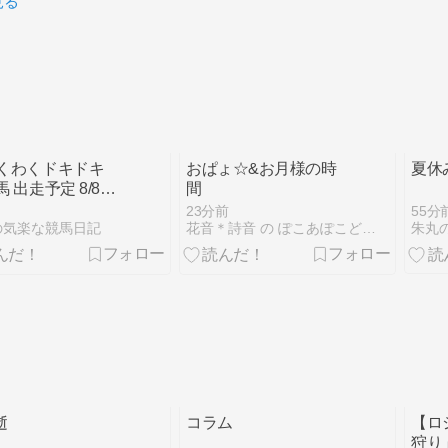
見る
わくわくドキドキ
おぱょ☆&お月様の時
夏休
馬 出走予定 8/8・
間
 ～6頭 出走～
55分
23分前
朱丸の
の気楽な競馬日記
花音＊詩音 の ぽこあぽこどろっぷ
逝
コラム
【ロ
狩り