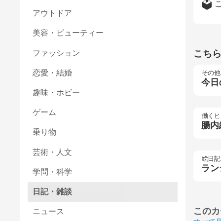
アウトドア
美容・ビューティー
こち
ファッション
恋愛・結婚
その他
今日
趣味・ホビー
ゲーム
働くヒ
腸内
乗り物
芸術・人文
絵日記
ラン
学問・科学
日記・雑談
このカ
ニュース