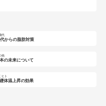
歳代
0代からの脂肪対策
の他
本の未来について
くヒト
礎体温上昇の効果