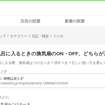
注目の投票
新着の投票
ップ
カテゴリー
日記・雑談
その他
風呂に入るときの換気扇のON・OFF、どちら
呂に入る際、換気扇はつけるべき？消すべき？正しい使い方を選ん
リンク
ン 時間は戻らず
s://ameblo.jp/chiyoha26/entry-12942602123.html
選択可
換気扇をつけるべき