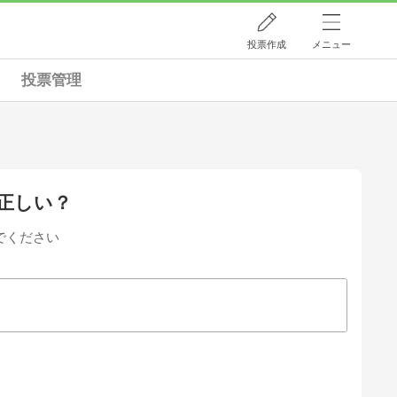
投票作成
メニュー
投票管理
が正しい？
でください