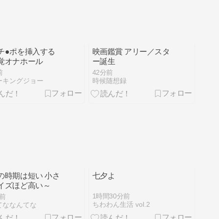
チ●ポを挿入する
映画鑑賞 アリー／スタ
覚オナホール
ー誕生
前
42分前
ーキングジョー
時候随想録
の時期は短い 小さ
七夕よ
イズほど高い～
1時間30分前
前
ちわわん生活 vol.2
てななんてな