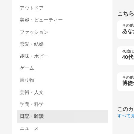
アウトドア
こち
美容・ビューティー
その他
あな
ファッション
恋愛・結婚
40歳代
趣味・ホビー
40
ゲーム
その他
乗り物
博徒
芸術・人文
学問・科学
このカ
すべて
日記・雑談
ニュース