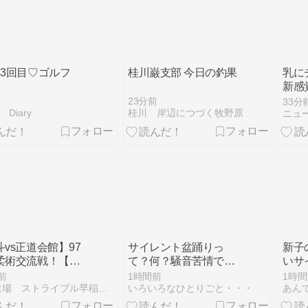
33回目♡ゴルフ
桂川巌支部 今日の釣果
乳に
新感
23分前
33分
 Diary
桂川 岸辺につづく牧野原
ニュ
vs正道会館】97
サイレント盆踊りっ
新子
柔術交流戦！【柔
て？何？騒音苦情で開
いサ
いチカラTV】
催が？？
前
1時間前
1時間
柔術道場 ストライプル早稲田ヒルマ道場
いろいろなひとりごと・・・
あん