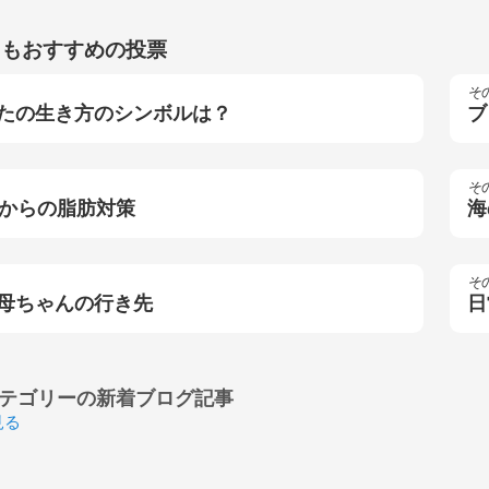
らもおすすめの投票
そ
たの生き方のシンボルは？
ブ
そ
代からの脂肪対策
海
そ
母ちゃんの行き先
日
テゴリーの
新着ブログ記事
見る