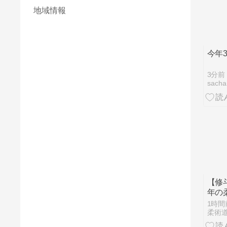
地域情報
今年
3分前
sacha
【修斗
年の
らか
1時間