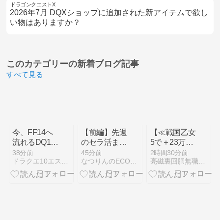
ドラゴンクエストX
2026年7月 DQXショップに追加された新アイテムで欲し
い物はありますか？
このカテゴリーの
新着ブログ記事
すべて見る
今、FF14へ
【前編】先週
【≪戦国乙女
流れるDQ10
のセラ活まと
5で＋23万超
プレイヤーが
め（７月２７
≫ 亮磁裏回
38分前
45分前
2時間30分前
ドラクエ10エストの攻略転生白書
なつりんのECO日記♪〜ドラクエセラムン味〜
亮磁裏回胴無職記(ギャンブル凶)
増加中？
日～８月２
胴収支
DQ10界隈で
日）
『2026年6
FF14の話題
月』月収まと
が急増中！
め！】
(2026/08/05
[22記事目])