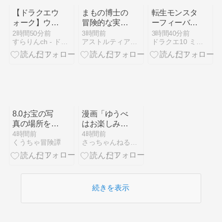
【ドラクエウ
まもの博士の
転生モンスタ
ォーク】ウル
冒険的な実験
ーフィーバー
ノーガS1ま
は ペット飼
対象モンスタ
2時間50分前
3時間前
3時間40分前
すらりんch - ドラクエウォーク攻略まとめ速報
アストルティア ゴールドブレンド
ドラクエ10 ミユリのおやつ探し ミリユナ日記たまにリオ
で記録69匹
育放棄を防止
ーと出現場所
でした マジ
するための施
まとめ
でこころ濁っ
策です
たわ
8.0お宝の写
漫画「ゆうべ
真の場所を探
はお楽しみで
してきました
したね」第
4時間前
4時間前
くうちゃ冒険譚
さっちゃんねる DQX
123話が公開
されてまし
た！
続きを表示