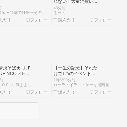
れない！大量消費レシ
ピや使い切る方法を紹
前
48分前
介
高齢出産〜41歳で妊娠〜その後。
るーの
清焼そば★ Ｕ.Ｆ.
【一生の記念】それだ
CUP NOODLE
けで1つのイベントの
FOOD
よう…推しケーキ記念
前
1時間50分前
日☆
のＯＰ の 気ままに
ローラのイラストケーキ指南書