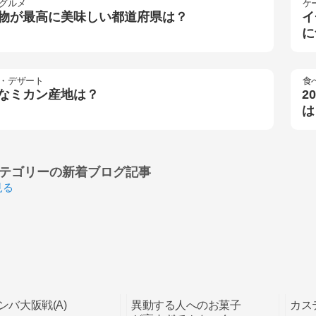
グルメ
ケ
物が最高に美味しい都道府県は？
イ
に
・デザート
食
なミカン産地は？
2
は
テゴリーの
新着ブログ記事
見る
ガンバ大阪戦(A)
異動する人へのお菓子
カス