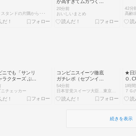
が高すぎてムカつくん
やが
42分
20分前
スタンドの片隅から･･･
おいしいまとめ
ビニでも「サンリ
コンビニスイーツ徹底
★日
ャラクターズ ぷか
ガチレポ（セブンイレ
Ｏ. 
アクリルキーホル
ブン編・2026年8月－
SEA
前
54分前
1時間
が2026年8月10
①）
ビニチェッカー
日本甘党スイーツ大臣…東京を食べ歩き
７Ｇ
売、水面に浮かぶ
ィちゃん達が可愛
水面アクリルキー
ダー』になって登
続きを表示