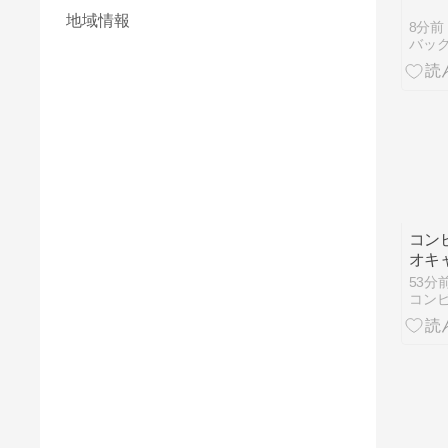
地域情報
8分前
バック
コン
オキ
ぷか
53分
ダー」
コン
日発
キテ
い『
ホル
場