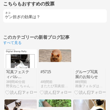
こちらもおすすめの投票
ネコ
ゲン担ぎの効果は？
このカテゴリーの
新着ブログ記事
すべて見る
写真フェステ
#5715
グループ写真
ィバル
展のお知らせ
「T3」に参
4時間前
3時間40分前
8時間前
またたび寫眞舘二号店
野良ねこちゃんねる。 猫写真家・沖 昌之のブログ
画像フォルダは猫ばかり
加します。