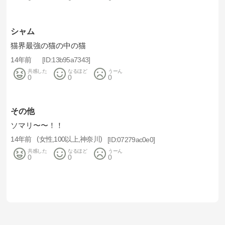
シャム
猫界最強の猫の中の猫
14年前
13b95a7343
共感した
なるほど
うーん
0
0
0
その他
ソマリ〜〜！！
14年前
女性
100以上
神奈川
07279ac0e0
共感した
なるほど
うーん
0
0
0