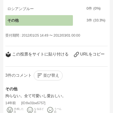
ロシアンブルー
0
0
その他
3
33.3
受付期間 :
2012/01/25 14:49 〜 2012/03/01 00:00
この投票をサイトに貼り付ける
URLをコピー
並び替え
3
その他
拘らない。全て可愛いし愛おしい。
14年前
8e31be5757
共感した
なるほど
うーん
0
0
0