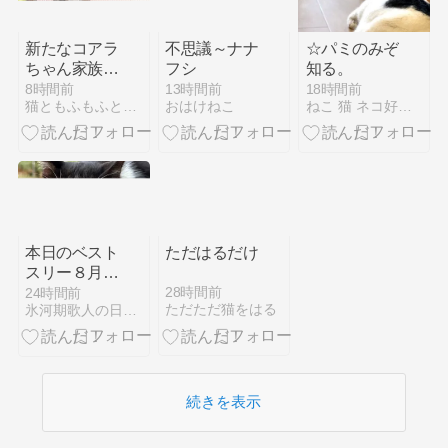
新たなコアラ
不思議～ナナ
☆パミのみぞ
ちゃん家族に
フシ
知る。
遭遇しました
8時間前
13時間前
18時間前
猫ともふもふと彩りと
おはけねこ
ねこ 猫 ネコ好きは とまらニャィッ
☆
本日のベスト
ただはるだけ
スリー８月６
日
28時間前
24時間前
ただただ猫をはる
氷河期歌人の日々の形見
続きを表示