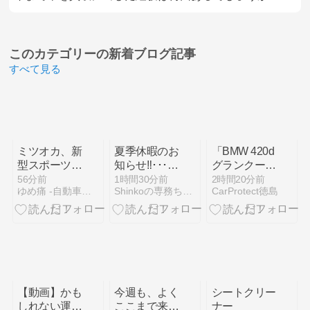
このカテゴリーの
新着ブログ記事
すべて見る
ミツオカ、新
夏季休暇のお
「BMW 420d
型スポーツカ
知らせ‼･･･の
グランクーペ
ーのティザー
巻き☆
Mスポーツ」
56分前
1時間30分前
2時間20分前
ゆめ痛 -自動車まとめブログ-
Shinkoの専務ちゃんのブログ
CarProtect徳島
画像「第3
Dークリスタ
弾」を公開！
ルコートプラ
チナハイブリ
ッドの完成で
す
【動画】かも
今週も、よく
シートクリー
しれない運
ここまで来ら
ナー