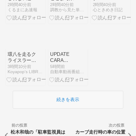
転、限界突破
れましたね
2時間40分前
2時間40分前
2時間40分前
くるまにあ速報
調教から見た単勝複勝買い目の競馬予想
心ときめき日記
環八を走るク
UPDATE
ライスラー
CARA
イプシロン
PALING
3時間10分前
5時間前
Koyapop’s LIBRARY
自動車動画番組まとめ毎日更新
HEMAT
DRAW 1
SKIN MLBB
X JUJUTSU
KAISEN
続きを表示
2026!
MODAL 900
💎 + TOKEN
GRATIS 2
前の投票
次の投票
RONDE
松木和哉の「駐車監視員は
カーブ走行時の車の位置