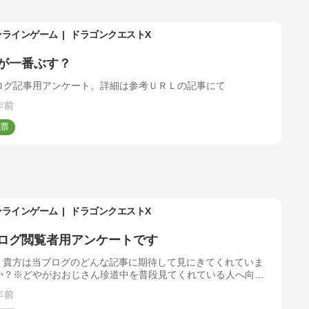
ンラインゲーム
ドラゴンクエストX
が一番ぶす？
ログ記事用アンケート。詳細は参考ＵＲＬの記事にて
年前
ンラインゲーム
ドラゴンクエストX
ログ閲覧者用アンケートです
．貴方は当ブログのどんな記事に期待して見にきてくれていま
か？※どやがおおじさん珍道中を普段見てくれている人へ向け
のアンケートです。
年前