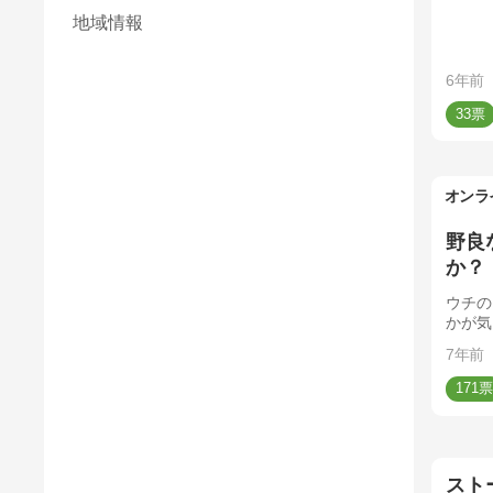
地域情報
6年前
33
オンラ
野良
か？
ウチの
かが気
7年前
171
スト