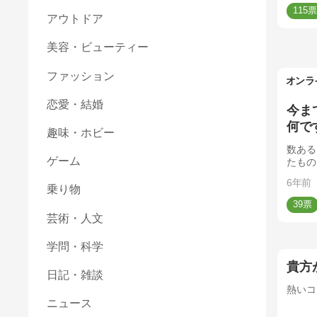
115
アウトドア
美容・ビューティー
ファッション
オンラ
恋愛・結婚
今ま
何で
趣味・ホビー
数ある
ゲーム
たもの
合はそ
6年前
乗り物
39
芸術・人文
学問・科学
貴方
日記・雑談
熱いコ
ニュース