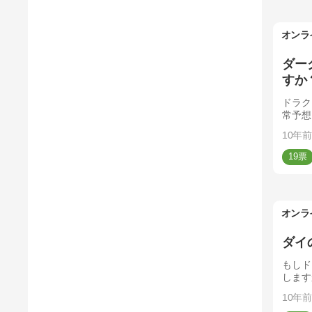
オンラ
ダー
すか
ドラク
常予想
10年前
19
オンラ
ダイ
もしド
します
10年前