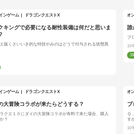
インゲーム
ドラゴンクエストX
オ
クキングで必要になる耐性装備は何だと思いま
誰
？
ブ
エ版くさいいき的な特技やみのはどうで付与される状態異
10
39
インゲーム
ドラゴンクエストX
オ
の大冒険コラボが来たらどうする？
ブ
ラクエ１０にダイの大冒険コラボが有料で来た場合、購入
Ｑ
か？
す
て
10