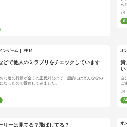
ん
を
7年
61
インゲーム
FF14
オ
などで他人のミラプリをチェックしています
貴
い
おじ達の行動が全くの正反対なので一般的にはどんななの
自
になったので投稿してみました。
ご
8年
24
オ
ーリーは見てる？飛ばしてる？