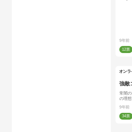
9年前
12
オンラ
強敵
常闇の
の理想
9年前
34