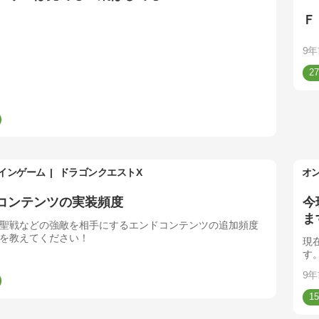
Ｆ
9年
27
インゲーム
ドラゴンクエストX
オ
コンテンツの実装頻度
今
ま
聖戦などの強敵を相手にするエンドコンテンツの追加頻度
を教えてください！
現
す
く
9年
15