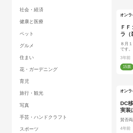
社会・経済
オンラ
健康と医療
ＦＦ
ラ（
ペット
８月１
グルメ
です。
住まい
3年前
15
花・ガーデニング
育児
オンラ
旅行・観光
DC
写真
実装
手芸・ハンドクラフト
賛否両
4年前
スポーツ