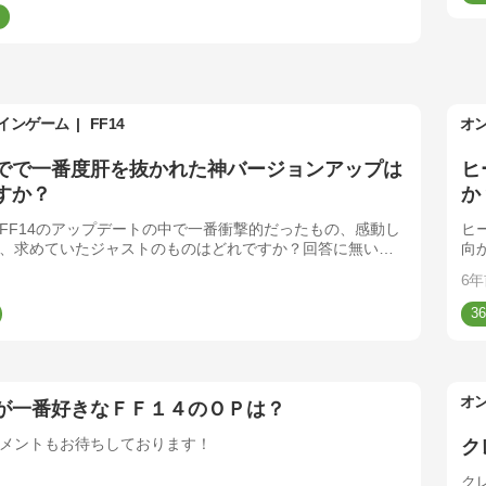
インゲーム
FF14
オ
でで一番度肝を抜かれた神バージョンアップは
ヒ
すか？
か
FF14のアップデートの中で一番衝撃的だったもの、感動し
ヒ
、求めていたジャストのものはどれですか？回答に無い場
向
の他を選んでコメント頂けると嬉しいです
6年
36
オ
が一番好きなＦＦ１４のＯＰは？
メントもお待ちしております！
ク
ク