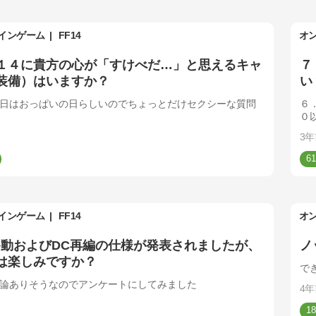
インゲーム
FF14
オ
１４に貴方の心が「すけべだ…」と思えるキャ
７
装備）はいますか？
い
日はおっぱいの日らしいのでちょっとだけセクシーな質問
６
０
3年
61
インゲーム
FF14
オ
移動およびDC再編の仕様が発表されましたが、
ノ
は楽しみですか？
で
論ありそうなのでアンケートにしてみました
4年
18