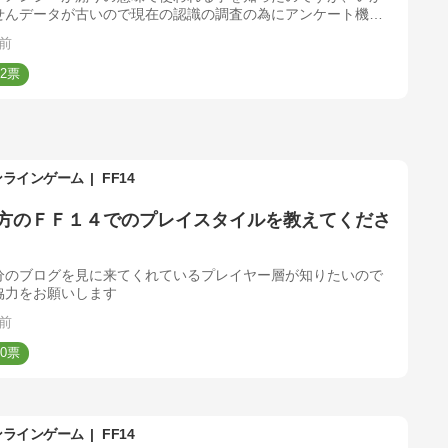
せんデータが古いので現在の認識の調査の為にアンケート機能
使用して調査してみたいと思いました（こなみかん
前
2
ンラインゲーム
FF14
方のＦＦ１４でのプレイスタイルを教えてくださ
分のブログを見に来てくれているプレイヤー層が知りたいので
協力をお願いします
前
0
ンラインゲーム
FF14