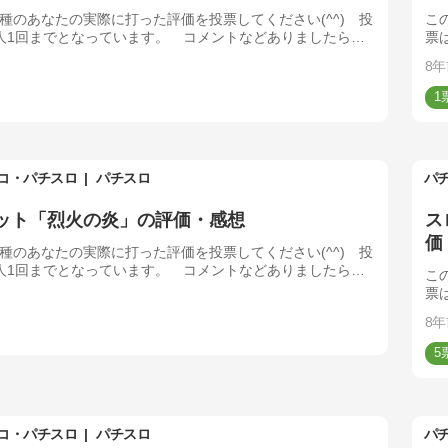
種のあなたの実際に打った評価を投票してください(^^) 投
こ
人1回までとなっています。 コメントなどありましたら下
票
願いしますヾ(´▽｀*)ノ
記
8年
1
コ・パチスロ
パチスロ
パ
ット「烈火の炎」の評価・感想
ス
価
種のあなたの実際に打った評価を投票してください(^^) 投
人1回までとなっています。 コメントなどありましたら下
こ
願いしますヾ(´▽｀*)ノ
票
記
8年
5
コ・パチスロ
パチスロ
パ