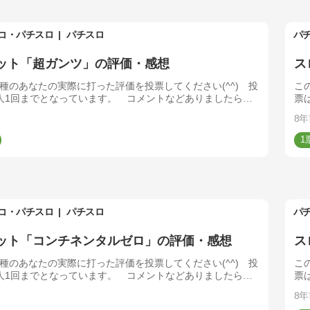
コ・パチスロ
パチスロ
パ
ット「超ガンツ」の評価・感想
ス
種のあなたの実際に打った評価を投票してください(^^) 投
こ
人1回までとなっています。 コメントなどありましたら下
票
願いしますヾ(´▽｀*)ノ
記
8年
1
コ・パチスロ
パチスロ
パ
ット「コンチネンタルゼロ」の評価・感想
ス
種のあなたの実際に打った評価を投票してください(^^) 投
こ
人1回までとなっています。 コメントなどありましたら下
票
願いしますヾ(´▽｀*)ノ
記
8年