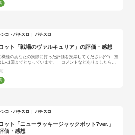
チンコ・パチスロ
パチスロ
ロット「戦場のヴァルキュリア」の評価・感想
の機種のあなたの実際に打った評価を投票してください(^^) 投
は1人1回までとなっています。 コメントなどありましたら下
にお願いしますヾ(´▽｀*)ノ
前
チンコ・パチスロ
パチスロ
ロット「ニューラッキージャックポット7ver.」
評価・感想