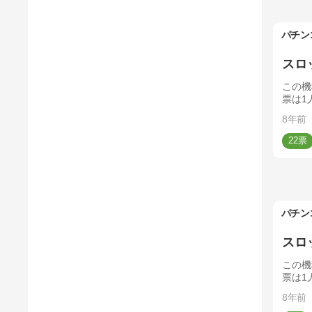
パチン
スロ
この機
票は1
記にお
8年前
22
パチン
スロ
この機
票は1
記にお
8年前