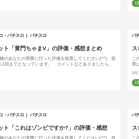
1
コ・パチスロ
パチスロ
パ
ット「黄門ちゃまV」の評価・感想まとめ
ス
種のあなたの実際に打った評価を投票してください(^^) 投
こ
人1回までとなっています。 コメントなどありましたら下
票
願いしますヾ(´▽｀*)ノ
記
8年
1
コ・パチスロ
パチスロ
パ
ット「これはゾンビですか?」の評価・感想
ス
種のあなたの実際に打った評価を投票してください(^^) 投
こ