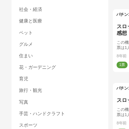
社会・経済
パチン
健康と医療
スロ
感想
ペット
この機
グルメ
票は1
記にお
住まい
8年前
1
花・ガーデニング
育児
パチン
旅行・観光
スロ
写真
この機
手芸・ハンドクラフト
票は1
記にお
8年前
スポーツ