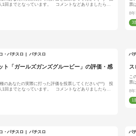
人1回までとなっています。 コメントなどありましたら下
票
願いしますヾ(´▽｀*)ノ
記
8年
3
コ・パチスロ
パチスロ
パ
ット「ガールズガンズグルービー」の評価・感
ス
こ
票
種のあなたの実際に打った評価を投票してください(^^) 投
記
人1回までとなっています。 コメントなどありましたら下
8年
願いしますヾ(´▽｀*)ノ
1
コ・パチスロ
パチスロ
パ