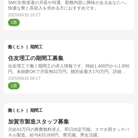
SMC矢祭派遣の月収や待遇、勤務内容に興味があるあなたへ。
快適な寮と高収入を求める方におすすめです。
2025/06/15 16:27
1
働くヒト
期間工
住友理工の期間工募集
住友理工で働く期間工の求人情報です。時給1,400円から1,890
円。未経験OKで月収例32万円。餞別金最大170万円。詳細を
確認して選択してください。
2025/06/15 08:17
1
働くヒト
期間工
加賀市製造スタッフ募集
月給43万円の寮費無料求人、即日内定可能。スマホ用タッチパ
ネル製造。給与433,000円、寮完備。男女活躍。