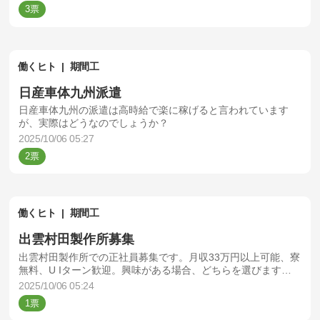
3
働くヒト
期間工
日産車体九州派遣
日産車体九州の派遣は高時給で楽に稼げると言われています
が、実際はどうなのでしょうか？
2025/10/06 05:27
2
働くヒト
期間工
出雲村田製作所募集
出雲村田製作所での正社員募集です。月収33万円以上可能、寮
無料、U Iターン歓迎。興味がある場合、どちらを選びます
か？
2025/10/06 05:24
1