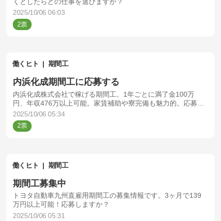
くとしたらどの仕事を選びますか？
2025/10/06 06:03
2
働くヒト
期間工
内浜化成期間工に応募する
内浜化成株式会社で稼げる期間工。1年ごとに満了金100万
円、年収476万以上可能。家賃補助や寮完備も魅力的。応募し
ますか？
2025/10/06 05:34
2
働くヒト
期間工
期間工募集中
トヨタ自動車九州直雇用期間工の募集情報です。3ヶ月で139
万円以上可能！応募しますか？
2025/10/06 05:31