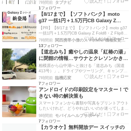
を使ったスマホケースの特徴とメリットが分かる
7時間前
タブナビ
UVプリント技術による美しいデザインの魅力を
1
理解できる対応機種や選び方、使い方のポイント
【8/17まで】【ソフトバンク】moto
を詳しく知ることができる ハイブリッド素材で
g37 一括1円＋1.5万円CB Galaxy Z
作られたスマホ…
Fold8・Z Flip8 1.5万円CB＋最大3万円
【PR】【8/17まで】【ソフトバンク】moto g37
相当還元 対象機種は事務手数料無料
一括1円＋1.5万円CB Galaxy Z Fold8・Z Flip8
1.5万円CB＋最大3万円相当還元 対象機種は事務
7時間前
関西携帯小僧のスマホMNP機種変更情報！
手数料無料SoftBank キャンペーン情報スマホ乗
13
り換え.comでは、ソフトバンクへの乗り換えキ
【道志みち】癒やしの温泉「紅椿の湯」
ャ…
に閉館の情報…サウナとクレソンかき揚
げを惜しむ
相模原から山中湖へと抜ける「道志みち（国道
413号）」。ドライブやツーリング、キャンプの
途中に立ち寄る憩いの場として、多くのライダー
7時間前
臨機応変
や観光客に愛されてきた「道志川温泉 紅椿の
7
湯」に、とてもショッキングな情報が入ってきま
アンドロイドの印刷設定をマスター！で
し […]
きない時の解決策も
スマートフォンから書類や写真をプリントアウト
したいけれど、どうやればいいのか迷ってしまう
ことってありますよね。特にアンドロイドの印刷
9時間前
モバイルヘルプサポート
設定に関する手順がわからなかったり、いざやろ
7
うとしてもプリンターが検出されないなど、うま
【カラオケ】無料開放デー スイッチの
[…]