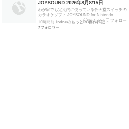
JOYSOUND 2026年8月8/15日
わが家でも定期的に使っている任天堂スイッチの
カラオケソフト JOYSOUND for Nintendo
Switch。 定期的に全曲無料開放があり、8月は年
10時間前
IrvineのもっとPC自作日記
に3回の無料開放デーの時期。お盆休みにどう
7
ぞ。 でも！すでに1回 […] The post 【カラオ
ケ】無料開放デー スイッ…