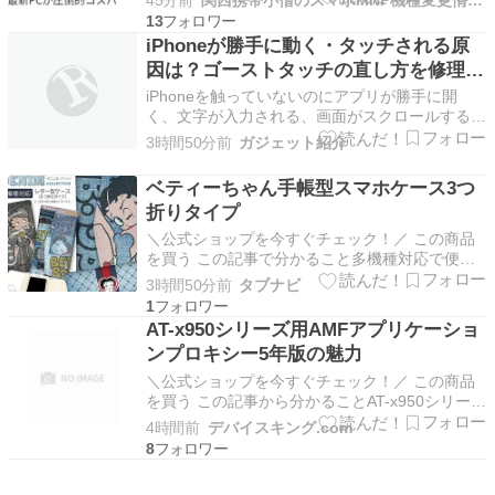
45分前
関西携帯小僧のスマホMNP機種変更情報！
催中です。8月21日（金）15時までの期間中、
13
RX 9070 XTやRX 9060 XTを搭載したモデルな
iPhoneが勝手に動く・タッチされる原
ど、全18機種…
因は？ゴーストタッチの直し方を修理店
が解説【2026年版】
iPhoneを触っていないのにアプリが勝手に開
く、文字が入力される、画面がスクロールすると
いった症状が出ることがあります。 このように
3時間50分前
ガジェット紹介
自分では操作していないのに画面がタッチされた
ように反応する症状は、一般に「ゴーストタッ
ベティーちゃん手帳型スマホケース3つ
チ」と呼ばれています。 一時的なソフトウェア
折りタイプ
の不具合や画面の…
＼公式ショップを今すぐチェック！／ この商品
を買う この記事で分かること多機種対応で便利
な手帳型スマホケースの魅力が分かるベティーち
3時間50分前
タブナビ
ゃんデザインの特徴や使い勝手について詳しく解
1
説購入前に知っておきたい選び方や注意点、FAQ
AT-x950シリーズ用AMFアプリケーショ
まで網羅 多機種対応の手帳型スマホケースと
ンプロキシー5年版の魅力
は？その魅力を…
＼公式ショップを今すぐチェック！／ この商品
を買う この記事から分かることAT-x950シリーズ
用のAMFアプリケーションプロキシーの特徴と
4時間前
デバイスキング.com
役割がわかる導入時の注意点や納期、注文方法に
8
ついて詳しく理解できるよくある質問を通じて購
入前の疑問を解消できる AT-x950シリーズ用A…