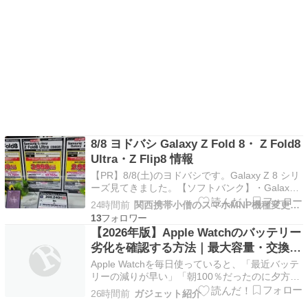
8/8 ヨドバシ Galaxy Z Fold 8・ Z Fold8
Ultra・Z Flip8 情報
【PR】8/8(土)のヨドバシです。Galaxy Z 8 シリ
ーズ見てきました。【ソフトバンク】・Galaxy
Z Fold8 256GB端末価格 300,240円支払総額
24時間前
関西携帯小僧のスマホMNP機種変更情報！
71,760円月2,990円X24回・Galaxy Z Fold8
13
256GB端末価格 329,040円支…
【2026年版】Apple Watchのバッテリー
劣化を確認する方法｜最大容量・交換時
期・寿命を修理店が解説
Apple Watchを毎日使っていると、「最近バッテ
リーの減りが早い」「朝100％だったのに夕方に
は残量が少ない」「最大容量が下がってきた」と
26時間前
ガジェット紹介
感じることがあります。 Apple Watchには充電式