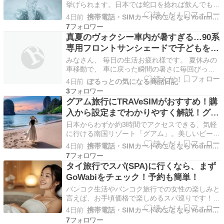
挙げられます。日本では蛇口を捻れば飲んでも問
題ない品質の水が出ますが、日本以外の国ではそ
4日前
携帯電話・SIMカードのことならYourmobile研究所
うはいきません。 タイでも当然水道から出る水
7
を飲むことはできないため、多くの日本人の家庭
真夏のヴォクシー車内が暑すぎる…90系
では浄水器をキッチンに設置して使っています。
専用フロントサンシェードで子どもを乗
タイの水道水…
せる前の暑さ対策をしたい
みなさん、 毎日の生活お疲れ様です。 夏休みの
車移動で、 車に戻った瞬間の暑さに毎回びっく
りしている、 ぽるっとです！ 夏の車内って、 本
4日前
ぽるっとの気になる商品日記
当に暑いですよね。 買い物を終えて駐車場に戻
3
る。 子どもの習い事が終わって車に乗る。 家族
グアム旅行にTRAVeSIMがおすすめ！購
で出かけたあと、 炎天下の駐車場に戻る。 その
入から設定までわかりやすく解説！グア
たび…
ムで無制限高速データ！
日本からわずか約3時間でアクセスできる、気軽
に行ける南国リゾート「グアム」。美しいビーチ
やショッピング、アクティビティが楽しめること
4日前
携帯電話・SIMカードのことならYourmobile研究所
から、家族旅行やカップル旅行、女子旅など幅広
7
い層に大人気の海外旅行先です。 そんなグアム
タイ旅行でスパ(SPA)に行くなら、まず
旅行をより快適に過ごすために欠かせないのが、
GoWabiをチェック！予約も簡単！
スマホでのイン…
バンコク生活やバンコク旅行での女性の楽しみと
言えば、お手頃価格で楽しめるスパ巡りです！
かなりの数があるのでオススメはどこかというと
4日前
携帯電話・SIMカードのことならYourmobile研究所
悩むところです。 今回はGoWabiというスパ予約
7