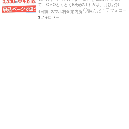
て、GMOとくとくBB光の1ギガは、月額だけで
選ぶなら限定申込ページが有利です。確認時点で
4日前
スマホ料金案内所
は、戸建てが月4,818円、マンションが月3,773
3
円。一部の比較ページに出ている月5 […]