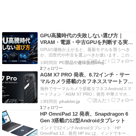
GPU高騰時代の失敗しない選び方｜
VRAM・電源・中古GPUを判断する実践
ガイド
GPUの価格が上がると、最新モデルを買うべき
か、旧世代や中古を選ぶべきか迷います。この記
事では、AI画像生成・動画編集・ゲームという用
10時間前
PC部品や趣味徒然blog
途別に、VRAM、電源、冷却、中古品の確認ポイ
2
ントを整理します。価格だけで決めず、実際に使
AGM X7 PRO 発表、6.72インチ・サー
う処理と将来の増設まで見通して選ぶのが失敗を
マルカメラ搭載のタフネススマートフォ
減らすコツで…
ン
海外でサーマルカメラ搭載タフネスAndroidスマ
ートフォン「AGM X7 PRO」発売 中華スマホメ
ーカーのAGM Mobileは、サーマルカメラ搭載で
13時間前
phablet.jp
防水防塵・耐衝撃対応のミッドレンジ5Gスマー
1
トフォン「AGM X7 […]
HP OmniPad 12 発表、Snapdragon 6
Gen 3搭載の12型Androidタブレット
インドで12インチAndroidタブレット「HP
OmniPad 12」発売 HP Inc.は、インドでキーボ