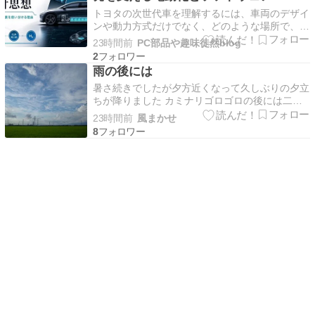
トヨタの次世代車を理解するには、車両のデザイ
ンや動力方式だけでなく、どのような場所で、ど
のような検証を重ねているかを見る必要がありま
23時間前
PC部品や趣味徒然blog
す。公式発表された技術センターと新型車の情報
2
をもとに、電動化、ソフトウェア、安全技術のつ
雨の後には
ながりを読み解きます。 続きを読む
暑さ続きでしたが夕方近くなって久しぶりの夕立
ちが降りました カミナリゴロゴロの後には二時
間余りも雨が続いて今まで降らなかった分を一気
23時間前
風まかせ
に取り返した様なそんな雨でし
8