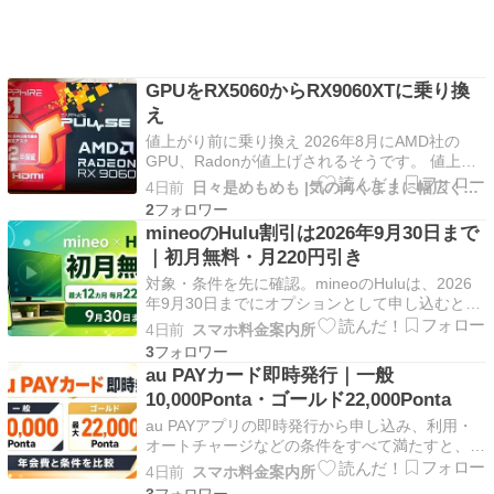
GPUをRX5060からRX9060XTに乗り換
え
値上がり前に乗り換え 2026年8月にAMD社の
GPU、Radonが値上げされるそうです。 値上が
り前の滑り込みでRX9060XTを購入しました。
4日前
日々是めもめも |気の向くままに幅広くメモ
これまではRX5600XT（6GB)を5年ほど利用。重
2
いゲームをするわけ […]
mineoのHulu割引は2026年9月30日まで
｜初月無料・月220円引き
対象・条件を先に確認。mineoのHuluは、2026
年9月30日までにオプションとして申し込むと最
大12カ月間、毎月220円引きです。初めてHuluを
4日前
スマホ料金案内所
使う人は初月無料＋翌月から最大11カ月220円引
3
き、再契約の人は再契 […]
au PAYカード即時発行｜一般
10,000Ponta・ゴールド22,000Ponta
au PAYアプリの即時発行から申し込み、利用・
オートチャージなどの条件をすべて満たすと、
au PAYカードは最大10,000Ponta、au PAYゴー
4日前
スマホ料金案内所
ルドカードは最大22,000Pontaです。全員が無条
3