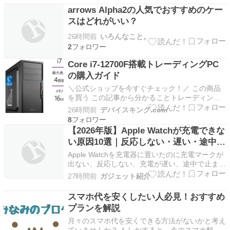
リチウムイオンバッテリーが搭載されており、長
arrows Alpha2の人気でおすすめのケー
く使うほど化学的な経年劣化によって…
スはどれがいい？
26時間前
いろんなこと。
2
Core i7-12700F搭載トレーディングPC
の購入ガイド
＼公式ショップを今すぐチェック！／ この商品
を買う この記事から分かることトレーディング
に最適なパソコンの選び方とポイントがわかる最
26時間前
デバイスキング.com
新CPU搭載のデスクトップの特徴と性能を詳し
8
く理解できるマルチモニター環境を快適にするた
【2026年版】Apple Watchが充電できな
めの構成や注意点が分かる トレーディングPCの
い原因10選｜反応しない・遅い・途中で
選び方と重要…
止まる症状を修理店が解説
Apple Watchを充電器に置いたのに充電マークが
出ない、反応しない、充電が遅い、途中で止まる
と困ってしまいます。 Apple Watchの充電トラブ
27時間前
ガジェット紹介
ルは、本体故障だけが原因とは限りません。充電
ケーブルやUSB-C電源アダプタ、充電位置のズ
スマホ代を安くしたい人必見！おすすめ
レ、汚れ、温度、バッテリーの充電最適…
プランを解説
月々のスマホ代を安くできる方法がないかと考え
ていませんか？ もしかすると、今のスマホ料金