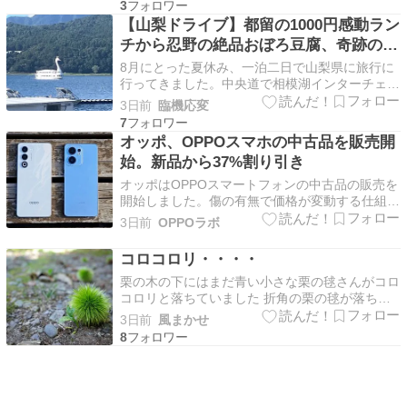
3
族に指摘された」 そんな悩み、 ありませんか。
【山梨ドライブ】都留の1000円感動ラン
我が家でも寝具の話題はよく出るテーマで、 睡
チから忍野の絶品おぼろ豆腐、奇跡の夏
眠まわ…
富士まで！大満足の1日コース
8月にとった夏休み、一泊二日で山梨県に旅行に
行ってきました。中央道で相模湖インターチェン
ジまで行ったあと、ここからは下道を利用しま
3日前
臨機応変
す。夏休みとは言ってもお盆前の平日ということ
7
もあって、そこまで中央道は混雑していませんで
オッポ、OPPOスマホの中古品を販売開
し […]
始。新品から37%割り引き
オッポはOPPOスマートフォンの中古品の販売を
開始しました。傷の有無で価格が変動する仕組み
となっており、使用痕跡が見られないものも選択
3日前
OPPOラボ
することが可能です。新品よりも10万円以上安
く買うことができる一方で、中古ならではのデメ
コロコロリ・・・・
リットも存在します。 OPPO公式ストアで中古
栗の木の下にはまだ青い小さな栗の毬さんがコロ
品取り扱い…
コロリと落ちていました 折角の栗の毬が落ちて
しまって残念とも思えますが少し余分に出来た毬
3日前
風まかせ
さんは秋までに落ちてしまいま
8