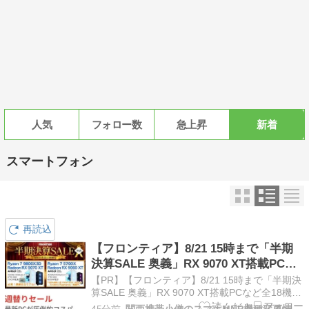
人気
フォロー数
急上昇
新着
スマートフォン
再読込
【フロンティア】8/21 15時まで「半期
決算SALE 奥義」RX 9070 XT搭載PCな
ど全18機種
【PR】【フロンティア】8/21 15時まで「半期決
算SALE 奥義」RX 9070 XT搭載PCなど全18機種
フロンティアでは、「半期決算SALE 奥義」を開