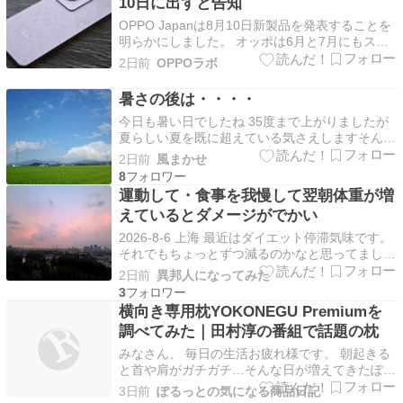
10日に出すと告知
OPPO Japanは8月10日新製品を発表することを
明らかにしました。 オッポは6月と7月にもスマ
ートフォンの新機種を発売しており、夏の新製品
2日前
OPPOラボ
ラッシュとなっています。 発表される新製品の
詳細な情報は明らかにされていませんが、スマホ
暑さの後は・・・・
の値上げが進む中で価格を抑えたモデルの投入な
今日も暑い日でしたね 35度まで上がりましたが
ど…
夏らしい夏を既に超えている気さえしますそんな
暑さも夕方から雲が出て来て暫くは一段落の様で
2日前
風まかせ
すね 暫くは雨混じりのお天
8
運動して・食事を我慢して翌朝体重が増
えているとダメージがでかい
2026-8-6 上海 最近はダイエット停滞気味です。
それでもちょっとずつ減るのかなと思ってまし
た。 昨日、運動して腹が減りましたが、我慢し
2日前
異邦人になってみた
て、翌朝の体重計。。計ると体重が0.05kg増え
3
てます。体脂肪も0.01kg。。。まあ誤差ですけ
横向き専用枕YOKONEGU Premiumを
ど、これで何もしてないのならまだよいのです…
調べてみた｜田村淳の番組で話題の枕
みなさん、 毎日の生活お疲れ様です。 朝起きる
と首や肩がガチガチ…そんな日が増えてきたぽる
っとです！ 「ちゃんと寝たはずなのに、 なんだ
3日前
ぽるっとの気になる商品日記
か疲れが取れない」 「寝ている間のいびきを家