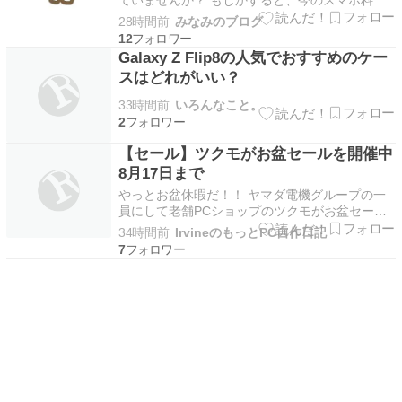
を見直すことで月5,000円以上安くなるかもしれ
28時間前
みなみのブログ
ません。特に大手キャリアをそのまま使っている
12
方は、格安SIMなどに変えるとかなり安く […]
Galaxy Z Flip8の人気でおすすめのケー
The post スマホ代を安くしたい人必見！おす…
スはどれがいい？
33時間前
いろんなこと。
2
【セール】ツクモがお盆セールを開催中
8月17日まで
やっとお盆休暇だ！！ ヤマダ電機グループの一
員にして老舗PCショップのツクモがお盆セール
を開催中。 PC、ゲーミンググッズ、マザボ、
34時間前
IrvineのもっとPC自作日記
SSD、周辺機器などがお得に買える。8月17日ま
7
で。 PCパーツがそろい毎週末セールを開 […]
The post 【セール】ツクモがお盆セールを開…