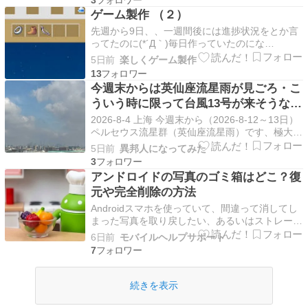
件で受け取る […]
ゲーム製作 （２）
先週から9日、、一週間後には進捗状況をとか言
ってたのに(*´Д｀)毎日作っていたのにな
ぁ・・・ほっとんど変わらず、デバグ直しとか細
5日前
楽しくゲーム製作
かい挙動とかいじってたら一週間以上経ってまし
13
た でも変わった所を一応一番右の装備スロット
今週末からは英仙座流星雨が見ごろ・こ
に回復アイテムを入れるとHPが半分以下になる
ういう時に限って台風13号が来そうな感
と、回復アイテム…
じです。
2026-8-4 上海 今週末から（2026-8-12～13日）
ペルセウス流星群（英仙座流星雨）です、極大が
木曜の昼です。なので実質は水曜から木曜の夜遅
5日前
異邦人になってみた
くもしくは木曜から金曜の夜なので、現実的には
3
前後の休み、8日、15日というところが時間がと
アンドロイドの写真のゴミ箱はどこ？復
れる感じですね。。。なんで、私も上海…
元や完全削除の方法
Androidスマホを使っていて、間違って消してし
まった写真を取り戻したい、あるいはストレージ
容量を空けるために完全に削除したいと思った
6日前
モバイルヘルプサポート
時、「ゴミ箱はどこにあるの？」と疑問に思った
7
ことはありませんか。パソコンならデスクト […]
続きを表示