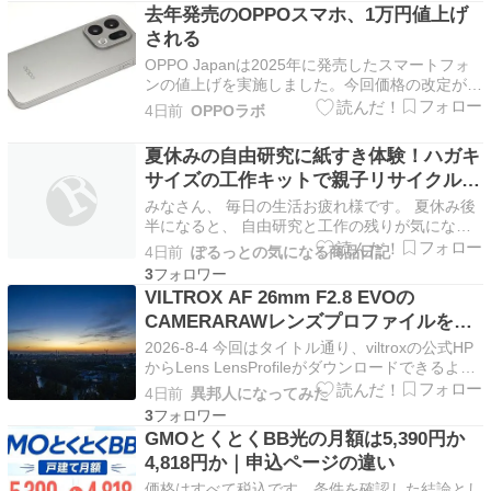
サイトを使ってお得にスパを予約する方法と、オ
去年発売のOPPOスマホ、1万円値上げ
ススメのスパをご紹介します！ どこのスパに行
される
こうかな…
OPPO Japanは2025年に発売したスマートフォ
ンの値上げを実施しました。今回価格の改定が行
われたのは「OPPO Find X9」となっていて、従
4日前
OPPOラボ
来の値段から1万円の引き上げとなっています。
オッポがスマホの値上げを行うのはこれが2度目
夏休みの自由研究に紙すき体験！ハガキ
で、さらに価格の引き上げられる機種が…
サイズの工作キットで親子リサイクル工
作をしたい
みなさん、 毎日の生活お疲れ様です。 夏休み後
半になると、 自由研究と工作の残りが気になっ
てくる、 ぽるっとです！ 夏休みの宿題って、 ド
4日前
ぽるっとの気になる商品日記
リルや読書感想文だけでは終わりません。 自由
3
研究、 自由工作、 絵日記、 調べ学習。 子ども3
VILTROX AF 26mm F2.8 EVOの
人分となると、 進み具合を確認するだけでもな
CAMERARAWレンズプロファイルを入
か…
れてみました。
2026-8-4 今回はタイトル通り、viltroxの公式HP
からLens LensProfileがダウンロードできるよう
なのでダウンロードして設置してみました。 こ
4日前
異邦人になってみた
のレンズ小ささが気に入ってます。α7R4につけ
3
てもこのコンパクトさです。常時接続レンズにな
GMOとくとくBB光の月額は5,390円か
りつつあります。 プロ…
4,818円か｜申込ページの違い
価格はすべて税込です。条件を確認した結論とし