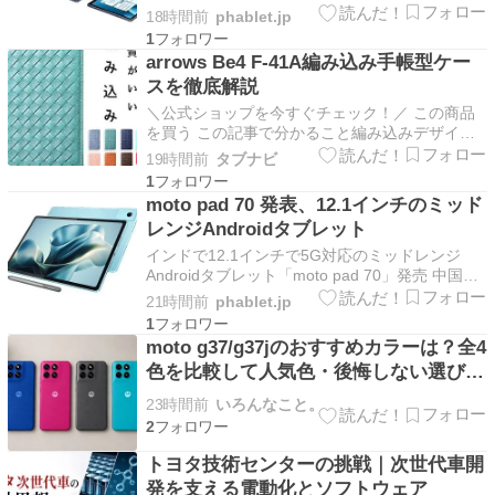
ード付属2-in-1の12インチAndroidタブレット
18時間前
phablet.jp
「HP OmniPad 12」を発表しました。 &nb […]
1
arrows Be4 F-41A編み込み手帳型ケー
スを徹底解説
＼公式ショップを今すぐチェック！／ この商品
を買う この記事で分かること編み込みデザイン
の高品質な手帳型スマホケースの特徴がわかる使
19時間前
タブナビ
い勝手や耐久性、注意点を詳しく理解できる購入
1
前に知っておきたいFAQやまとめポイントが確認
moto pad 70 発表、12.1インチのミッド
できる 編み込みデザインが魅力の手帳型スマホ
レンジAndroidタブレット
ケースの特徴…
インドで12.1インチで5G対応のミッドレンジ
Androidタブレット「moto pad 70」発売 中国の
レノボグループ Motorola Mobilityは2026年8月8
21時間前
phablet.jp
日、海外で12.1インチディスプレイのAnd […]
1
moto g37/g37jのおすすめカラーは？全4
色を比較して人気色・後悔しない選び方
を解説
23時間前
いろんなこと。
2
トヨタ技術センターの挑戦｜次世代車開
発を支える電動化とソフトウェア