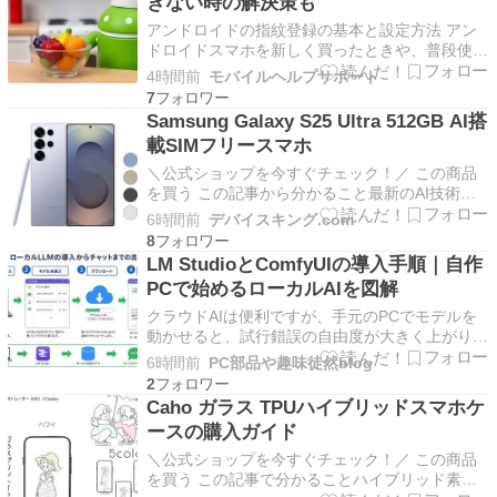
きない時の解決策も
アンドロイドの指紋登録の基本と設定方法 アン
ドロイドスマホを新しく買ったときや、普段使い
でまず設定しておきたいのが指紋登録ですよね。
4時間前
モバイルヘルプサポート
パスワードを毎回打ち込む手間が省けて、サッと
7
画面が開くのは本当に便利です。この章では、ア
Samsung Galaxy S25 Ultra 512GB AI搭
[…]
載SIMフリースマホ
＼公式ショップを今すぐチェック！／ この商品
を買う この記事から分かること最新のAI技術を
搭載した高性能スマホの特徴がわかる大容量スト
6時間前
デバイスキング.com
レージや防水性能などの実用的なポイントを理解
8
できる購入前に知っておきたい注意点やFAQで疑
LM StudioとComfyUIの導入手順｜自作
問を解消できる Samsung Galaxy S25 …
PCで始めるローカルAIを図解
クラウドAIは便利ですが、手元のPCでモデルを
動かせると、試行錯誤の自由度が大きく上がりま
す。この記事では、文章生成の入口になるLM
6時間前
PC部品や趣味徒然blog
Studioと、画像生成のワークフローを組める
2
ComfyUIを、Windowsの自作PCへ導入する手順
Caho ガラス TPUハイブリッドスマホケ
を整理します。対象は、まずローカルAIを触っ…
ースの購入ガイド
＼公式ショップを今すぐチェック！／ この商品
を買う この記事で分かることハイブリッド素材