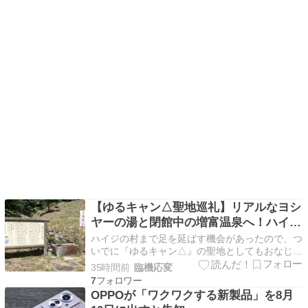
【ゆるキャン△聖地巡礼】リアルなヨシ
ヤーの湯と閉館中の増富温泉へ！ハイジ
の村経由ドライブレポ
ハイジの村まで足を延ばす機会があったので、つ
いでに『ゆるキャン△』の聖地としてもおなじみ
の「霊泉 ヨシヤーの湯」と「増富ラジウム温
35時間前
臨機応変
泉」へ行ってきました！ 今回訪れた「ヨシヤー
7
の湯」が登場するのはこちらのエピソード。 千
OPPOが「ワクワクする新製品」を8月
明 […]