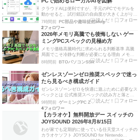
PCで始めるローカルAIを図解
クラウドAIは便利ですが、手元のPCでモデルを
動かせると、試行錯誤の自由度が大きく上がりま
す。この記事では、文章生成の入口になるLM
7時間前
PC部品や趣味徒然blog
Studioと、画像生成のワークフローを組める
2
ComfyUIを、Windowsの自作PCへ導入する手順
2026年メモリ高騰でも後悔しない ゲー
を整理します。対象は、まずローカルAIを触っ…
ミングPCスペックの見極め方
メモリ価格高騰時代に求められる判断基準 高騰
局面でこそ冷静な判断が必要になる理由 メモリ
価格の高騰は、ゲーミングPC購入における最大
8時間前
BTOパソコンSSR
の障壁になっています。 DDR5メモリの価格が前
年比で1.5倍から2倍近くまで跳ね上がる中、予算
ゼンレスゾーンゼロ推奨スペックで迷っ
配分を誤ると性能面で大きな後悔を抱えることに
たら見るべき構成ガイド
なるので…
ゼンレスゾーンゼロを快適に遊ぶために必要なス
ペックとは 公式推奨スペックの読み方と落とし
穴 ゼンレスゾーンゼロ（以下ZZZ）は、
9時間前
ゲーミングPC Z
HoYoverseが手がけるアクションRPGで、原神
4
やHonkai: Star Railと同じ開発元ながら、よりス
【カラオケ】無料開放デー スイッチの
タイリッシュでアクション性の高いゲーム…
JOYSOUND 2026年8月8/15日
わが家でも定期的に使っている任天堂スイッチの
カラオケソフト JOYSOUND for Nintendo