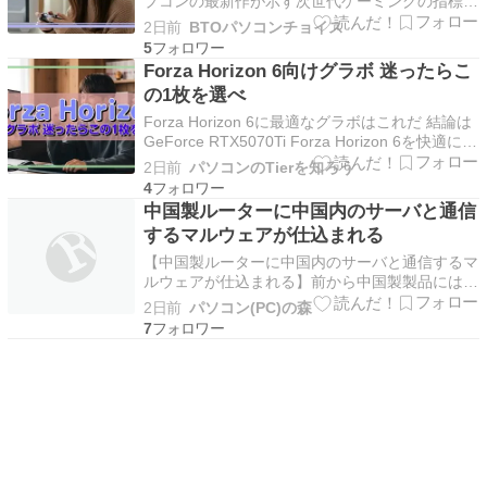
プコンの最新作が示す次世代ゲーミングの指標
PRAGMATAはカプコンが開発する次世代アクシ
2日前
BTOパソコンチョイス
ョンアドベンチャーゲームで、RE ENGINEの最
5
新バージョンを採用した圧倒的なビジュアル表現
Forza Horizon 6向けグラボ 迷ったらこ
が特徴となっています。 月面を舞台にした独
の1枚を選べ
特…
Forza Horizon 6に最適なグラボはこれだ 結論は
GeForce RTX5070Ti Forza Horizon 6を快適にプ
レイするなら、GeForce RTX5070Tiが最適解に
2日前
パソコンのTierを知ろう
なります。 このグラボを選べば、4K解像度でも
4
平均90fps以上を維持でき、レイトレー…
中国製ルーターに中国内のサーバと通信
するマルウェアが仕込まれる
【中国製ルーターに中国内のサーバと通信するマ
ルウェアが仕込まれる】前から中国製製品には情
報傍受用のマルウェアが仕込まれているという話
2日前
パソコン(PC)の森
がありましたが、サイバーセキ
7