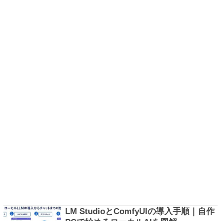
LM StudioとComfyUIの導入手順｜自作