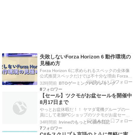
失敗しないForza Horizon 6 動作環境の
見極め方
Forza Horizon 6に求められるスペックの全体像
公式推奨スペックだけでは不十分な理由 Forza
Horizon 6の公式推奨スペックを見て「これなら
32時間前
BTOゲーミングPCランキング
大丈夫」と安心してしまう方もいるのではないで
8
しょうか。 実際には公式が示す推奨環境は最低
【セール】ツクモがお盆セールを開催中
限快適に動作する基準であり、高…
8月17日まで
やっとお盆休暇だ！！ ヤマダ電機グループの一
員にして老舗PCショップのツクモがお盆セール
を開催中。 PC、ゲーミンググッズ、マザボ、
34時間前
IrvineのもっとPC自作日記
SSD、周辺機器などがお得に買える。8月17日ま
7
で。 PCパーツがそろい毎週末セールを開 […]
C#をスクリプト言語のように気軽に実