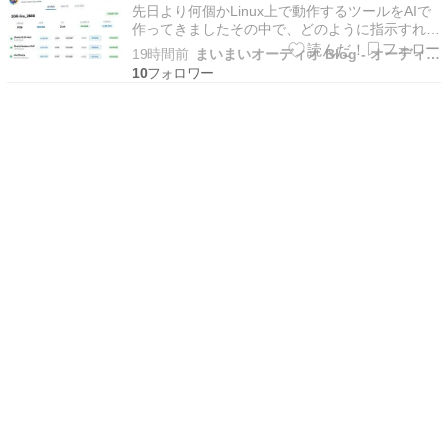
先日より何個かLinux上で動作するツールをAIで
作ってきましたその中で、どのように指示すれば
開発を進めやすいのかある程度コツも分かってき
19時間前
まいまいオーディオ Blog - オーディオ ＆ PCパーツ
ましたそこで夏季休暇を利用して、以前から考え
10
ていたオーディオ再生用のLinuxを作り始めてみ
ました名称は「MaiMai Audio Linu…