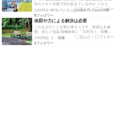
年のメモリ市場で何が起きているのか メモリ価
格が急激に上昇しています。 DDR5メモリの
31時間前
BTOパソコンはBuild To Orderの略
32GBキットが、わずか半年前と比較して1.8倍か
5
ら2倍近い価格になっているのをご存知でしょう
体罰や力による解決は必要
か。 この価格高騰の背景には、半導体製造キャ
このまま行くと台風が来そうです。財源なき減
パシ…
税、揺らぐ信認 積極財政に「日本売り」危機 高
市政権「悲願」に固執〔深層探訪〕左翼メディア
32時間前
１．画像
はこう言ってるようですが、本当ですかね？財務
1
省の犬だと思うんですが？日本は日本の良さを取
り戻した方が良いと思います。社会保険料と税半
分は持ってかれ…