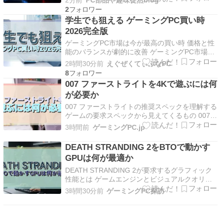
2分前
PC部品や趣味徒然blog
公式の2026年度第1四半期決算説明資料とニュー
2
スリリースを確認し、決算を見るポイント、新型
学生でも狙える ゲーミングPC買い時
リーフNISMOの位置付け、今後の注目点を整理
2026完全版
します。数…
ゲーミングPC市場は今が最高の買い時 価格と性
能のバランスが劇的に改善 ゲーミングPC市場は
今、学生にとって最高の買い時を迎えています。
2時間30分前
えぐぜくてぃぶなPC
最新世代のパーツが出揃い、価格競争が激化した
8
ことで、以前なら20万円以上必要だった性能が
007 ファーストライトを4Kで遊ぶには何
15万円前後で手に入るようになりました。 特に
が必要か
グラフィ…
007 ファーストライトの推奨スペックを理解する
ゲームの要求スペックから見えてくるもの 007
ファーストライトを4Kで快適にプレイするに
3時間前
ゲーミングPC.jp
は、まずゲームが要求するスペックを正確に把握
する必要があります。 このタイトルは最新のグ
DEATH STRANDING 2をBTOで動かす
ラフィックエンジンを採用しており、特にレイト
GPUは何が最適か
レーシン…
DEATH STRANDING 2が要求するグラフィック
性能とは ゲームエンジンとビジュアルクオリテ
ィの話 DEATH STRANDING 2: ON THE BEACH
3時間30分前
ゲーミングPC探訪
は、小島秀夫監督が率いるKojima Productionsが
開発した超大作タイトルです。 前作から引き続
きD…