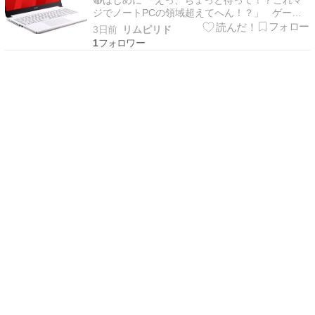
動画編集も余裕で可能・ハイスペック大
ジでノートPCの領域超えてへん！？」 ゲーマ
ーの皆、PC選びで悩んでへん？ 「デスクトッ
人気おすすめモデル【マウスコンピュー
3日前
リムピリド
プは場所取るしなぁ…」 「でもノートPCやと性
1
ター】
能低くて最新ゲーム動かへんのちゃう？」 なー
んて指くわえて諦めてたら、マジでヤバいし勿体
ない…