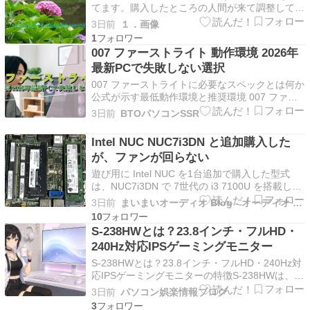
てます。購入したところの人間が来て調整してい
ったようですが、それでもメモリ不足の状態だそ
3日前
１．画像
うです。8GBしか積んでないので、まぁ～俺から
1
言わせればそうかなと思います。何とかしたいよ
007 ファーストライト 動作環境 2026年
うで、俺に十八番が回ってきました。先読み予測
最新PCで失敗しない選択
などの機能が…
007 ファーストライトに必要なスペックとは何か
公式が示す最低動作環境と推奨環境 007 ファー
ストライトを快適にプレイするには、公式が示す
3日前
BTOパソコンSSR
動作環境を正確に理解する必要があります。 こ
のゲームはオープンワールド型のスパイアクショ
Intel NUC NUC7i3DN と追加購入した
ンゲームとして、美麗なグラフィックスと高度な
が、ファンが回らない
AI処…
遊び用に Intel NUC を1台追加で購入した型式
は、NUC7i3DN で 7世代の i3 7100U を搭載して
いる6000円で4GBと128GBのNVME搭載なの
3日前
まいまいオーディオ Blog - オーディオ ＆ PCパーツ
で、まぁ安い部類だろうさっそく届いたので
10
BIOSをチェックしたCPU FAN が0回転で、どん
S-238HWとは？23.8インチ・フルHD・
どんCPU温度が…
240Hz対応IPSゲーミングモニター
S-238HWとは？23.8インチ・フルHD・240Hz対
応IPSゲーミングモニターの特徴S-238HWは、
23.8インチのフルHD（1920×1080）解像度と最
3日前
パソコン娯楽情報ブログ
大240Hzリフレッシュレートに対応したIPSパネ
3