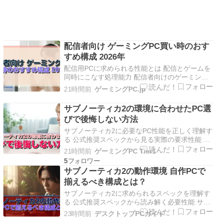
配信者向け ゲーミングPC買い時のおす
すめ構成 2026年
配信用PCに求められる性能とは 配信とゲームを
同時にこなす処理能力 配信者向けのゲーミング
PCを選ぶ際、最も重要なのはゲームプレイと配
21時間前
ゲーミングPC.jp
信エンコードを同時処理できる性能を確保するこ
とです。 通常のゲーミングPCとは異なり、配信
サブノーティカ2の環境に合わせたPC選
用途ではCPUとGPUの両方に高い負荷がかかり
びで後悔しない方法
続けるため…
サブノーティカ2に必要なPC性能を正しく理解す
る 公式推奨スペックから見る実際の要求性能 サ
ブノーティカ2は前作から大幅にグラフィック品
21時間前
ゲーミングPC Tier1
質が向上しており、水中環境の描写やリアルタイ
5
ムの光の屈折表現など、GPU負荷の高い処理が
サブノーティカ2の動作環境 自作PCで
多数実装されています。 公式が発表している推
揃えるべき構成とは？
奨スペックは…
サブノーティカ2に求められるスペックを理解す
る 公式推奨スペックから読み解く必要性能 サブ
ノーティカ2は広大な海洋世界を舞台にしたオー
23時間前
デスクトップPCガイド