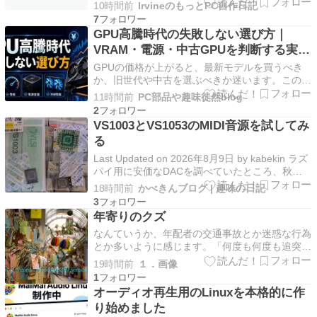
Switch。 定期的に全曲無料開放があり、8月は年
10時間前
IrvineのもっとPC自作日記
に3回の無料開放デーの時期。お盆休みにどう
7
ぞ。 でも！すでに1回 […] The post 【カラオ
GPU高騰時代の失敗しない選び方｜
ケ】無料開放デー スイッ…
VRAM・電源・中古GPUを判断する実践
ガイド
GPUの価格が上がると、最新モデルを買うべき
か、旧世代や中古を選ぶべきか迷います。この記
事では、AI画像生成・動画編集・ゲームという用
11時間前
PC部品や趣味徒然blog
途別に、VRAM、電源、冷却、中古品の確認ポイ
2
ントを整理します。価格だけで決めず、実際に使
VS1003とVS1053のMIDI音源を試してみ
う処理と将来の増設まで見通して選ぶのが失敗を
る
減らすコツで…
Last Updated on 2026年8月9日 by kabekin ラズ
パイ用に安価なDACを調べていたところ、秋月
などで安価で売っていたVS1003がSDIでそのま
18時間前
かべきんブログ | 趣味の日記
まデータを転送するだけでMIDIファイルが再生
3
できることが分かりました。MP3とWAVのエン
年寄りのクズ
コーダが内蔵され…
なんていうか、年配者の交通事故とか迷惑な行為
とか多いように感じます。「何度も何度も追突さ
れて...何が目的か本当に理解できない」結婚式の
19時間前
１．画像
衣装合わせに向かっていた夫婦が直面した「死の
1
恐怖」東名高速で続いた約1.7キロの追突=静岡年
オーディオ再生用のLinuxを本格的に作
を重ねて経験を積んできたという驕り、横柄さは
り始めました
街に出…