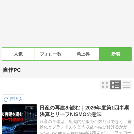
人気
フォロー数
急上昇
新着
自作PC
再読込
日産の再建を読む｜2026年度第1四半期
決算とリーフNISMOの意味
日産の再建は、短期的な販売台数だけでなく、電
動化とブランド力をどう収益へ結び付けるかが問
われる段階に入っています。この記事では、日産