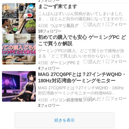
1
た！ 今回のセールでは、普段は手の届きにく
まごーず来てます
いハイスペックなゲーミングPCから、プロ仕様
こんばんはずいぶん投稿があいてしまいました
のクリエイ…
ま、、ほとんど自分の備忘録になってますので問
題ないですけども(*^^*)仕事がバタバタで、気ぜ
4日前
つぶマリ風呂グ
わしさもあり、誰かさんのお世話みたいな日々で
10
もあり（高齢役員）実家も実家で最近、改めて感
初めての購入でも安心 ゲーミングPC ど
じるのはほんと私はノンストップで日々過ごして
こで買うか解説
いるな～まぐ…
ゲーミングPCの購入、どこで買うかで後悔が決
まる 「どこで買えばいいか分からない」は当然
の悩み ゲーミングPCを初めて買おうとしたと
4日前
ゲーミングPC Z
き、多くの方が最初にぶつかる壁が「どこで買う
4
か」という問題です。 家電量販店、ネット通
MAG 27CQ6PFとは？27インチWQHD・
販、BTOメーカー直販、自作……と選択肢がい
180Hz対応湾曲ゲーミングモニター
くつもあります。 …
MAG 27CQ6PFとは？27インチWQHD・180Hz
対応湾曲ゲーミングモニターの特徴MAG
27CQ6PFは、27インチのWQHD（2560×1440）
4日前
パソコン娯楽情報ブログ
解像度と最大180Hzリフレッシュレートに対応し
3
たゲーミングモニターです。WQHDの高精細表
示に加え、1500R湾曲パネ…
続きを表示