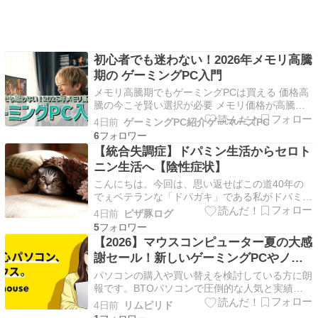
初心者でも迷わない！2026年メモリ高騰
期の ゲーミングPC入門
メモリ高騰期でもゲーミングPCは買える 価格高
騰の今こそ賢い選択が必要 メモリ価格が高騰し
ている現在でも、ゲーミングPCを手に入れるこ
4日前
ゲーミングPC紹介ゲーマーズPC
とは十分に可能です。 むしろこの時期だからこ
6
そ、パーツ選びの優先順位を明確にして、本当に
【統合失調症】ドパミン生活からセロト
必要な性能を見極める力が求められています。
ニン生活へ【陰性症状】
私自身、これま…
こんにちは。今回は、思い返せばこの道40年の
でぇベテランな「ドパガキ」である私がドパミン
生活から服薬でドパミンが物理的に枯渇してる中
4日前
ピザ豚ログ
でセロトニン生活に移るための色々を考えてみま
5
す。 それではどうぞ。 前の記事はこちらから 陰
【2026】マウスコンピューター夏の大感
性症状まっ只中のぼやきはこちらから。 【日
謝セール！新しいゲーミングPCやノー
記】陰性症状…
トPCを買うなら今しかない。後悔しな
パソコンの購入や買い替えを検討している方に朗
い選び方とは【8月26日まで】
報です。BTOパソコンで圧倒的な人気と実績を
誇るマウスコンピューターにて、待望のビッグイ
4日前
リムピリド
ベント「夏の大感謝セール」がスタートしまし