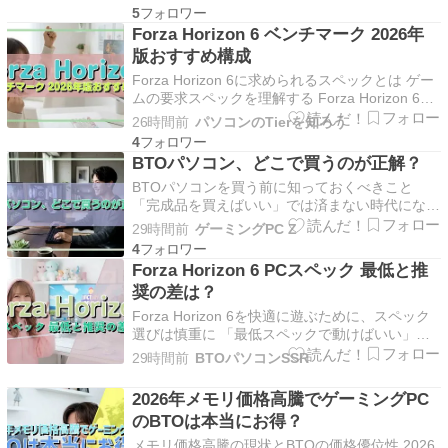
プンワールドサバイバルゲームで、前作以上に美
5
しい水中グラフィックスと複雑な生態系シミュレ
Forza Horizon 6 ベンチマーク 2026年
ーションが特徴です。 このゲームを快適にプレ
版おすすめ構成
イするには、グ…
Forza Horizon 6に求められるスペックとは ゲー
ムの要求スペックを理解する Forza Horizon 6は
前作から大幅にグラフィック品質が向上してお
26時間前
パソコンのTierを知ろう
り、特にレイトレーシングを活用した車体の反射
4
表現や路面の質感描写が飛躍的に進化していま
BTOパソコン、どこで買うのが正解？
す。 推奨環境でプレイするには、…
BTOパソコンを買う前に知っておくべきこと
「完成品を買えばいい」では済まない時代になっ
ています 家電量販店でパソコンを買う時代は、
29時間前
ゲーミングPC Z
もう終わりを迎えつつあります。 量販店の棚に
4
並ぶ完成品PCは、メーカーが利益率を最大化す
Forza Horizon 6 PCスペック 最低と推
るために構成を最適化しており、消費者にとって
奨の差は？
「ちょうどいい」…
Forza Horizon 6を快適に遊ぶために、スペック
選びは慎重に 「最低スペックで動けばいい」は
危険な考え方 Forza Horizon 6は、広大なオープ
29時間前
BTOパソコンSSR
ンワールドを舞台にした最新のレーシングシミュ
レーターです。 前作Forza Horizon 5がメキシコ
2026年メモリ価格高騰でゲーミングPC
を舞台にしてい…
のBTOは本当にお得？
メモリ価格高騰の現状とBTOの価格優位性 2026