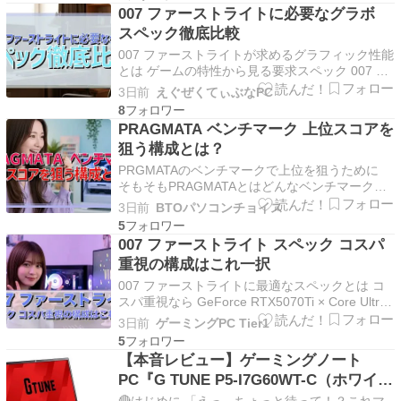
ル採用のゲーミングモニターです。240Hz表示や
007 ファーストライトに必要なグラボ
1ms応答速度に…
スペック徹底比較
007 ファーストライトが求めるグラフィック性能
とは ゲームの特性から見る要求スペック 007 フ
ァーストライトは最新のスパイアクションゲーム
3日前
えぐぜくてぃぶなPC
として、フォトリアルなグラフィックスとダイナ
8
ミックなアクションシーンを両立させた作品で
PRAGMATA ベンチマーク 上位スコアを
す。 開発元が公開している推奨スペックを見る
狙う構成とは？
と、フル…
PRGMATAのベンチマークで上位を狙うために
そもそもPRAGMATAとはどんなベンチマークな
のか PRGMATAは、近年のゲーミングPCやクリ
3日前
BTOパソコンチョイス
エイティブワークステーション向けに設計された
5
総合パフォーマンス計測ツールで、CPU・
007 ファーストライト スペック コスパ
GPU・メモリ・ストレージの連携性能を複合的
重視の構成はこれ一択
に評価…
007 ファーストライトに最適なスペックとは コ
スパ重視なら GeForce RTX5070Ti × Core Ultra
7 265K の組み合わせ 007 ファーストライトを快
3日前
ゲーミングPC Tier1
適にプレイするなら、GeForce RTX5070Ti と
5
Core Ultra 7 265K の組…
【本音レビュー】ゲーミングノート
PC『G TUNE P5-I7G60WT-C（ホワイ
ト）』RTX 5060搭載・配信やゲームも
🔴はじめに 「えっ、ちょっと待って！？これマ