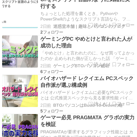
The post 【セール】ツクモがお盆セールを開…
行する
ちょっとした処理を書くとき、Pythonや
PowerShellのようなスクリプト言語なら、ファ
イルを書いてそのまま実行できます。 C#でもト
2日前
迷惑堂本舗 | 趣味とパソコンのブログ
ップレベルステートメントが使えるようになり、
2
以前よりかなり少ない記述でコンソール […]
ゲーミングPC やめとけと言われた人が
成功した理由
「やめとけ」と言われたのに、なぜ買ってよかっ
たのか 止められた側が正しかった話 「ゲーミン
グPCなんてやめとけ」と言われた経験がある方
2日前
ゲーミングBTOパソコン総研
もいるのではないでしょうか。 家族に反対さ
6
れ、友人に笑われ、それでも購入に踏み切った人
バイオハザード レクイエム PCスペック
たちが、結果として「買ってよかった」と口をそ
自作派が選ぶ構成例
ろえる理由が実は…
バイオハザード レクイエムに必要なPCスペック
とは 公式推奨スペックから見る要求性能 バイオ
ハザード レクイエムは最新のREエンジンを採用
2日前
BTOパソコンはBuild To Orderの略
したサバイバルホラーゲームで、グラフィック品
5
質が大幅に向上しています。 公式が発表してい
ゲーマー必見 PRAGMATA グラボの実力
る推奨スペックを満たすだけでは、快適なゲーム
を検証
プレイは難…
PRAGMATAが要求するグラフィック性能とは カ