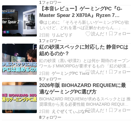
Windows 11にアップデートしようと思ったら対
1
応してないって出てきた。 Kotack(ZACK IT編集)
【本音レビュー】ゲーミングPC『G-
Windows 10…
Master Spear 2 X870A』Ryzen 7
9700X・RTX 5060 Ti (16GB)搭載。最強
🔴はじめに 「そろそろ新しいゲーミングPCが欲
スペックを誇るマジでヤバイ大人気おす
しいけど、どれを選べば正解かわからん…」
「買った後に『もっとスペック上げとけばよかっ
すめモデル【サイコム】
2日前
リムピリド
た』って後悔したくない！」 そんな悩みを抱え
1
てるそこの自分、ちょっと待った！✋✨ 今回紹
紅の砂漠スペックに対応した 静音PCは
介するのは、あのBTO界の最高峰・サイコム
組めるのか？
（Syc…
紅の砂漠（黒い砂漠2）とは何か 期待のオープン
ワールドMMORPGが要求するもの 「紅の砂漠」
は、黒い砂漠で知られるPearl Abyssが開発中の
2日前
ゲーミングPC Tier1
オープンワールドアクションRPGです。 長年に
5
わたって開発情報が小出しにされてきたこのタイ
2026年版 BIOHAZARD REQUIEMに最
トルは、公開されているトレーラーやデモ映像…
適なゲーミングPC選び方
BIOHAZARD REQUIEMが求めるスペックとは 推
奨環境から見る必要性能 BIOHAZARD REQUIEM
を快適にプレイするには、グラフィックボードに
2日前
えぐぜくてぃぶなPC
GeForce RTX5070Ti以上、CPUにCore Ultra 7
8
265KまたはRyzen 7 9800X3Dク…