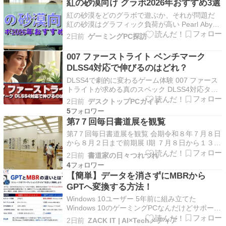
紅の砂漠向け グラボ2026年おすすめ3選
います。 公式が発表している推奨…
紅の砂漠をどのグラボで遊ぶか、それが問題だ
紅の砂漠はグラフィック負荷が高い Pearl Abyss
が手がける紅の砂漠は、オープンワールドアクシ
2日前
ゲーミングPC探訪
ョンRPGとして長らく注目を集めてきた作品で
す。 同スタジオの黒い砂漠で培ったグラフィッ
007 ファーストライト ベンチマーク
ク技術をさらに押し進めた本作は、広大なフィー
DLSS4対応で伸びるのはどれ？
ルド…
DLSS4で劇的に変わるゲーム体験 007 ファース
トライトが求める真のスペック DLSS4対応タイ
トルとして注目を集める007 ファーストライト
2日前
デスクトップPCガイド
は、GeForce RTX 50シリーズで最も性能を発揮
5
するゲームの一つといえます。 従来のDLSS3ま
第7７回毎日書道展を観覧
でとは異なり、DLSS4ではマ…
第7７回毎日書道展を観覧 会期令和８年７月８日
から８月２日まで前期展 I期 ７月８日から１３日
II期 ７月１５日から２０日 漢字、大字書、篆
2日前
書道家の日々つれづれ
刻、刻字後期展 I期 ７月２２日から２７日II期 ７
4
月２９日から８月２日かな、近代詩文書、前衛書
【簡単】データを消さずにMBRから
令和８年7月2３日、標記の毎日書道展を新国…
GPTへ変換する方法！
Windows 10ユーザー 5年前に組み立てた
Windows 10のゲーミングPCなんだけどサポート
期間延長でだましだまし使ってきたけどそろそろ
2日前
ZACK IT | AI×Techメディア