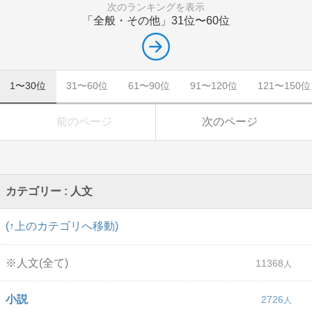
次のランキングを表示
「全般・その他」
31位〜60位
1〜30位
31〜60位
61〜90位
91〜120位
121〜150位
前のページ
次のページ
カテゴリー : 人文
(↑上のカテゴリへ移動)
※人文(全て)
11368
小説
2726