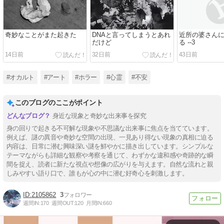
奇妙なことがまた起きた
DNAと言ってしまうとあれ
近所の婆さん
だけど
る --3
14日前
32日前
43日前
#オカルト
#アート
#ホラー
#心霊
#不安
このブログのここがポイント
身近な現象と奇妙な出来事を探究
身の回りで起きる不可解な現象や不思議な出来事に焦点を当てています。
例えば、謎の異音や奇妙な空間の出現、一見あり得ない現象の真相に迫る
内容は、日常に潜む興味深い謎を鮮やかに描き出しています。シンプルな
テーマながらも詳細な観察や考察を通じて、わずかな違和感や奇跡的な瞬
間を捉え、読者に新たな視点や想像の広がりを与えます。自然な流れと親
しみやすい語り口で、誰もが心の中に潜む好奇心を刺激します。
2105862
3
週間IN:
170
週間OUT:
120
月間IN:
660