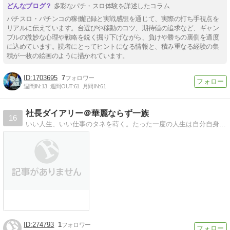
多彩なパチ・スロ体験を詳述したコラム
パチスロ・パチンコの稼働記録と実戦感想を通じて、実際の打ち手視点を
リアルに伝えています。台選びや移動のコツ、期待値の追求など、ギャン
ブルの微妙な心理や戦略を鋭く掘り下げながら、負けや勝ちの裏側を適度
に込めています。読者にとってヒントになる情報と、積み重なる経験の集
積が一枚の絵画のように描かれています。
1703695
7
週間IN:
13
週間OUT:
61
月間IN:
61
社長ダイアリー＠華麗ならず一族
16
いい人生、いい仕事のタネを蒔く。たった一度の人生は自分自身が納得すること。一日一日を大切に・・
274793
1