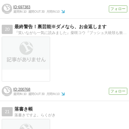
697383
週間IN:
10
週間OUT:
30
月間IN:
10
最終警告！裏芸能※ダメなら、お金返します
20
『笑いながら一気に読みました』柴咲コウ『ブッシュ大統領も衝撃＆笑撃！！００７より愛をこめて！』ニューヨーク・タイムズ紙
200768
週間IN:
10
週間OUT:
30
月間IN:
10
落書き帳
21
落書きですよ。らくがき