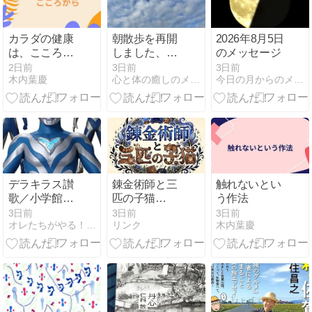
カラダの健康
朝散歩を再開
2026年8月5日
は、こころか
しました、ほ
のメッセージ
ら
んの少し秋の
2日前
3日前
3日前
木内葉慶
心と体の癒しのメッセージ
今日の月からのメッセージ
気配です
デラキラス讃
錬金術師と三
触れないとい
歌／小学館ヒ
匹の子猫
う作法
ーローライブ
【Prologue】
3日前
3日前
3日前
オレたちがやる！作家集団アディクト始動
リンク
木内葉慶
ラリー