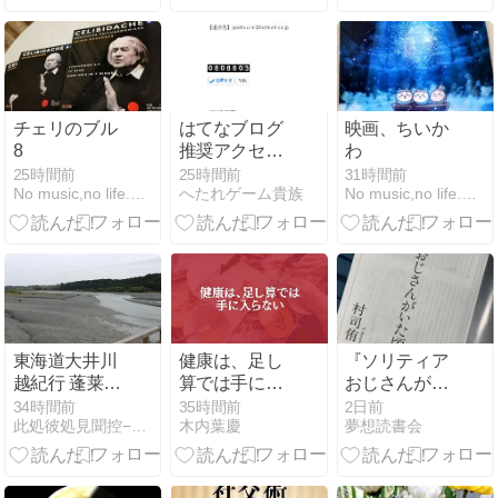
チェリのブル
はてなブログ
映画、ちいか
8
推奨アクセス
わ
カウンターは
25時間前
25時間前
31時間前
No music,no life.〜みこのつれづれ〜
へたれゲーム貴族
No music,no life.〜みこのつれづれ〜
ありますか？
東海道大井川
健康は、足し
『ソリティア
越紀行 蓬莱橋
算では手に入
おじさんがい
を渡る編
らない
た頃』村司侑
34時間前
35時間前
2日前
此処彼処見聞控−ここかしこみききのひかえ
木内葉慶
夢想読書会