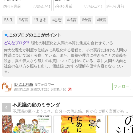
2年3ヶ月前
2年3ヶ月前
2年3ヶ月前
#人生
#名言
#生きる
#思想
#格言
#金言
#箴言
このブログのここがポイント
理念の制度化と人間の本質に焦点を合わせている
偉大な理念が制度や仕組みに具現化する過程と、その実行における人間の
性質について深く考察している。また、修養や理念に生きることの意義を
説き、真の偉大さや努力の本質についても触れている。常に人間の内面と
社会の在り方を照らし出し、価値観に対する理解を促す内容となってい
る。
2110486
8
週間IN:
110
週間OUT:
215
月間IN:
410
不思議の庭のミランダ
4
不思議の庭へようこそ。自分への備忘録。何か心に響く言葉があれば幸いです。