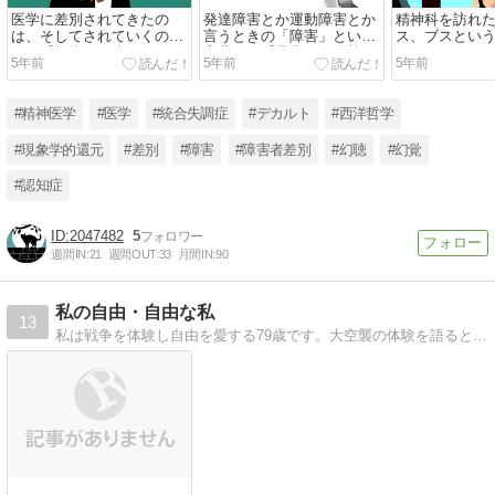
医学に差別されてきたの
発達障害とか運動障害とか
精神科を訪れ
は、そしてされていくの
言うときの「障害」という
ス、ブスとい
は、「標準より劣ってい
言葉は、「異常」と同義
てきて、うる
5年前
5年前
5年前
る」とされるひとたち
（1/4）
いので、整形
（1/5）
しい」と言う
え、要望して
#精神医学
#医学
#統合失調症
#デカルト
#西洋哲学
（1/2）
#現象学的還元
#差別
#障害
#障害者差別
#幻聴
#幻覚
#認知症
2047482
5
週間IN:
21
週間OUT:
33
月間IN:
90
私の自由・自由な私
13
私は戦争を体験し自由を愛する79歳です。大空襲の体験を語るとともに夫婦別姓をライフワークとしている私のブログにようこそ