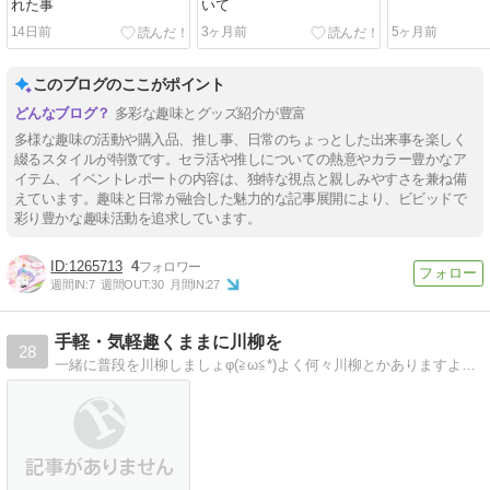
れた事
いて
14日前
3ヶ月前
5ヶ月前
このブログのここがポイント
多彩な趣味とグッズ紹介が豊富
多様な趣味の活動や購入品、推し事、日常のちょっとした出来事を楽しく
綴るスタイルが特徴です。セラ活や推しについての熱意やカラー豊かなア
イテム、イベントレポートの内容は、独特な視点と親しみやすさを兼ね備
えています。趣味と日常が融合した魅力的な記事展開により、ビビッドで
彩り豊かな趣味活動を追求しています。
1265713
4
週間IN:
7
週間OUT:
30
月間IN:
27
手軽・気軽趣くままに川柳を
28
一緒に普段を川柳しましょφ(≧ω≦*)よく何々川柳とかありますよね？ああいうのを気軽に手軽に、みんなでしたいです！