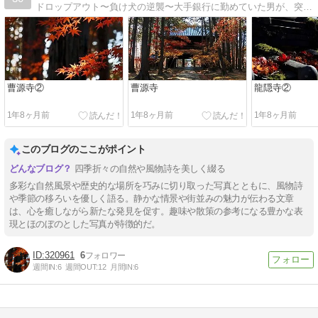
ドロップアウト〜負け犬の逆襲〜大手銀行に勤めていた男が、突然辞めるまでの6ヶ月間のドキュメント！
曹源寺②
曹源寺
龍隠寺②
1年8ヶ月前
1年8ヶ月前
1年8ヶ月前
このブログのここがポイント
四季折々の自然や風物詩を美しく綴る
多彩な自然風景や歴史的な場所を巧みに切り取った写真とともに、風物詩
や季節の移ろいを優しく語る。静かな情景や街並みの魅力が伝わる文章
は、心を癒しながら新たな発見を促す。趣味や散策の参考になる豊かな表
現とほのぼのとした写真が特徴的だ。
320961
6
週間IN:
6
週間OUT:
12
月間IN:
6