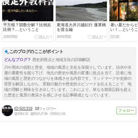
平方根？因数分解？比例反
東海道大井川越紀行 蓬莱橋
暑い夏だから
比例？…ということ
を渡る編
い！…という
10時間前
34時間前
2日前
このブログのここがポイント
歴史的視点と地域文化の詳細解説
川や用水の役割と歴史、地域の風景と文化を深掘りしています。治水や水
運の重要性を掘り下げ、地元の歴史や風景の変遷に焦点を当て、読者に地
域の風景と歴史のつながりを体感させる内容です。ランドマークや史跡の
背景を解説しながら、景観の魅力や歴史的エピソードを伝えることで、地
域の理解と興味を引き出しています。これにより、単なる散策記録を超え
た歴史と風景の奥深さを感じさせる記事構成となっています。
501319
10
週間IN:
32
週間OUT:
86
月間IN:
134