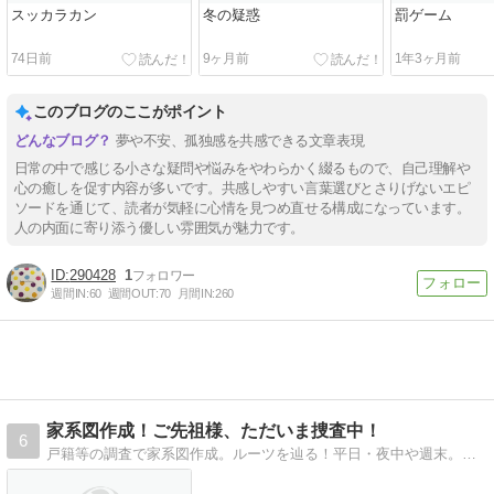
スッカラカン
冬の疑惑
罰ゲーム
74日前
9ヶ月前
1年3ヶ月前
このブログのここがポイント
夢や不安、孤独感を共感できる文章表現
日常の中で感じる小さな疑問や悩みをやわらかく綴るもので、自己理解や
心の癒しを促す内容が多いです。共感しやすい言葉選びとさりげないエピ
ソードを通じて、読者が気軽に心情を見つめ直せる構成になっています。
人の内面に寄り添う優しい雰囲気が魅力です。
290428
1
週間IN:
60
週間OUT:
70
月間IN:
260
家系図作成！ご先祖様、ただいま捜査中！
6
戸籍等の調査で家系図作成。ルーツを辿る！平日・夜中や週末。仕事の合間にせっせと作業を続けています。