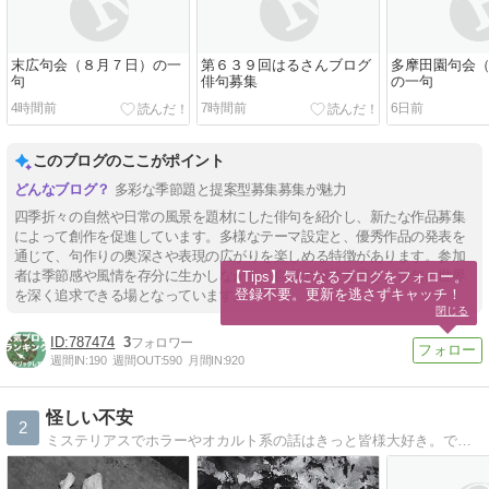
末広句会（８月７日）の一
第６３９回はるさんブログ
多摩田園句会
句
俳句募集
の一句
4時間前
7時間前
6日前
このブログのここがポイント
多彩な季節題と提案型募集募集が魅力
四季折々の自然や日常の風景を題材にした俳句を紹介し、新たな作品募集
によって創作を促進しています。多様なテーマ設定と、優秀作品の発表を
通じて、句作りの奥深さや表現の広がりを楽しめる特徴があります。参加
者は季節感や風情を存分に生かしながら、自身の感性を磨き、俳句の世界
【Tips】気になるブログをフォロー。

登録不要。更新を逃さずキャッチ！
を深く追求できる場となっています。
閉じる
787474
3
週間IN:
190
週間OUT:
590
月間IN:
920
怪しい不安
2
ミステリアスでホラーやオカルト系の話はきっと皆様大好き。でもどうしてなのか。時折絵を描きながらあてもなくツラツラ考えています