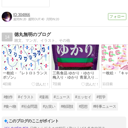
304866
週間IN:
20
週間OUT:
40
月間IN:
20
徳丸無明のブログ
14
雑文、マンガ、イラスト、その他
一枚絵・『レトロトランス
三島食品 ゆかり・ゆかり
一枚絵・『キ
ポゾン』
梅入り・ゆかり 青菜入り・
ひろし・鮭ひろし・だしひ
4日前
7日前
11日前
ろし・かおり・かつお・う
めこ・あかり・ひでき・し
げき
#創作
#イラスト
#漫画
#ニュース
#エッセイ
#哲学
#食べ物
#社会問題
#お笑い
#格闘技
#思想
#時事ニュース
このブログのここがポイント