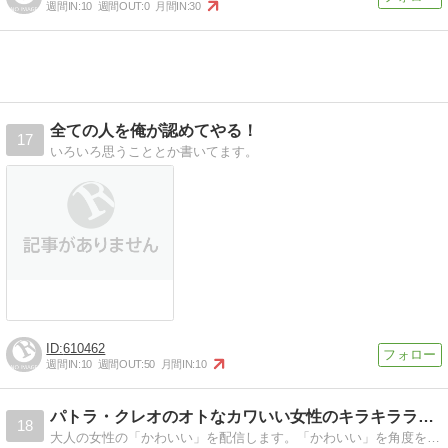
週間IN:
10
週間OUT:
0
月間IN:
30
全ての人を俺が認めてやる！
17
いろいろ思うこととか書いてます。
610462
週間IN:
10
週間OUT:
50
月間IN:
10
パトラ・クレオのオトなカワいい女性のキラキラライフ
18
大人の女性の「かわいい」を配信します。「かわいい」を角度を変えた視点での情報です。