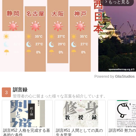
もっと見る
arrow_forward_ios
Powered by 
GliaStudios
Mute
訓言録
3
管理者の心に留まった様々な言葉を紹介しています。
訓言#52 人格を完成する基
訓言#51 人間としての真の
訓言#50 努力
本的な条件
生き甲斐