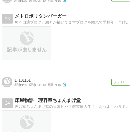
週間IN:
10
週間OUT:
10
月間IN:
10
メトロポリタンバーガー
23
悠々自適ブログ、絵とか描いてますブログを離れて早数年、再び戻ってまいりました、夢はフリーのデザイナー
131151
週間IN:
10
週間OUT:
10
月間IN:
10
床屋物語 理容室ちょんまげ堂
24
理容室ちょんまげ堂の日常ビバ！散髪屋人生！ おうよ ハサミ一丁あればいい