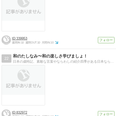
339953
週間IN:
10
週間OUT:
10
月間IN:
10
和のたしなみ〜和の楽しさ学びましょ！
22
日本の歳時記、素敵な言葉やならわしの紹介四季がある日本ならではの風習や伝説、祭りや行事、遊びや習わしを、勉強します！
832972