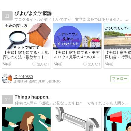
ぴよぴよ文学概論
11
ブログタイトルが仰々しいですが、文学部出身ではありません。文学素人なりの考えや日々の「気づき」を徒然なるままに記していきたいと思います。
【実録】家を建てる～土地
【実録】家を建てる～モデ
【実録】家を
探しの方法～複数サイトの
ルハウス見学の４つのメリ
探し編～ 行動
比較をしつつ専門家にお願
ット～
際に起きたこ
5年前
5年前
5年前
いしよう
2010630
週間IN:
24
週間OUT:
84
月間IN:
90
Things happen.
12
科学は人間を「機械」と見なしますね？ でもそれじゃあ人間を誤解することにしかならないと思いません？ 医学にもパラダイムシフトが起こる可能性、あるんじゃないですかね？ 医学が「人間を差別する体系」であることとか。