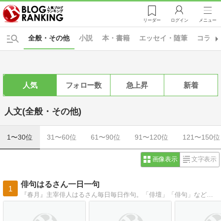
リーダー
ログイン
メニュー
全般・その他
小説
本・書籍
エッセイ・随筆
コラム
人気
フォロー数
急上昇
新着
人文(全般・その他)
1〜30位
31〜60位
61〜90位
91〜120位
121〜150位
画像表示
文字表示
俳句はるさん一日一句
1
『春月』主宰俳人はるさん毎日毎日作句。「俳壇」「俳句」などでもおなじみの、芯の通った俳句を季節とともに。