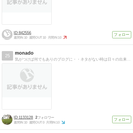
842556
週間IN:
10
週間OUT:
10
月間IN:
10
monado
25
気がつけば何でもありのブログに・・ネタがない時は日々の出来事をぼやいております。
1133128
2
週間IN:
10
週間OUT:
0
月間IN:
10