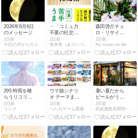
2026年8月6日
・「コミュ力
森田啓介チェ
のメッセージ
不要の社交
ロ・リサイタ
術」古市憲寿
ル
2日前
2日前
2日前
今日の月からのメッセージ
有井努（ありいつとむ）の乱読ブログ
No music,no life.〜みこのつれづれ〜
著
295 時雨を喰
ウマ娘シナリ
暑い夏だから
らうリコリス
オ テーマまと
ビールがうま
～不条理と不
め
い！…という
2日前
2日前
2日前
リンク
へたれゲーム貴族
此処彼処見聞控−ここかしこみききのひかえ
完全性定理の
こと
狭間で～