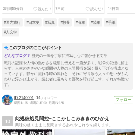
3時間50分前
7日前
14日前
#国内旅行
#日本史
#写真
#教養
#海軍
#陸軍
#手紙
#人文学
このブログのここがポイント
歴史の一瞬を丁寧に描写し心に響かせる文章
戦前の記憶や人情の温かさを繊細に伝える一篇が多く、戦争の記憶に留ま
らず、人生のささやかな瞬間や人物の人間模様を深く掘り下げる構成とな
っています。静かに流れる時の流れと、それに寄り添う人々の思いがふん
わりと浮かび上がり、読む者に温もりと郷愁を呼び起こす、それが特徴で
す。
2140091
14
週間IN:
45
週間OUT:
90
月間IN:
185
此処彼処見聞控−ここかしこみききのひかえ
10
興味の赴くままに見聞きするあれやこれやを綴ります。