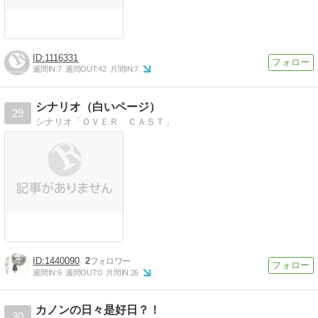
1116331
週間IN:
7
週間OUT:
42
月間IN:
7
シナリオ（白いページ）
29
シナリオ「ＯＶＥＲ ＣＡＳＴ」
1440090
2
週間IN:
6
週間OUT:
0
月間IN:
26
カノンの日々是好日？！
30