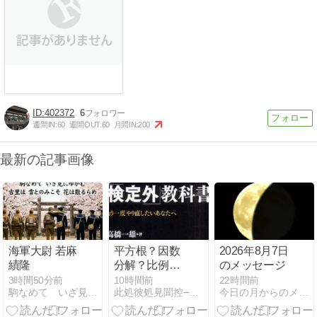
402372
6
週間IN:
60
週間OUT:
60
月間IN:
200
最新の記事画像
海軍大尉 若麻
平方根？因数
2026年8月7日
績隆
分解？比例反
のメッセージ
比例？…とい
3時間50分前
10時間前
22時間前
駒なめて いざ見にゆかむ 古里は 雪とのみこそ 花は散るらめ
此処彼処見聞控−ここかしこみききのひかえ
今日の月からのメッセージ
うこと