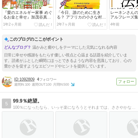
『愛のエネルギー家事 めぐ
「今日、誰のために生き
レーネンさん
るお金と幸せ』加茂谷真紀
る？ アフリカの小さな村が
アルフレーズ
さん―お金や物はあたたか
教えてくれた幸せがずっと
代に成功する
1年2ヶ月前
2年7ヶ月前
4年前
くめぐらす
続く30の物語」ひすいこた
則」』
ろう×SHOGEN
このブログのここがポイント
温かみと癒やしをテーマにした元気になれる内容
日常に幸せや感謝をもたらす優しい視点と心温まる話題を紹介していま
す。読者がふとした瞬間にほっとできるような内容を意識しており、心の
豊かさを促すようなエピソードやヒントを提供しています。
1092809
4
週間IN:
100
週間OUT:
100
月間IN:
500
99.9％絶望。
5
100％になったなら、いっそ楽になろうとそれまでは、ささやかな詩や短歌をしたためて。往生際悪く生きてゆくんだろうな。