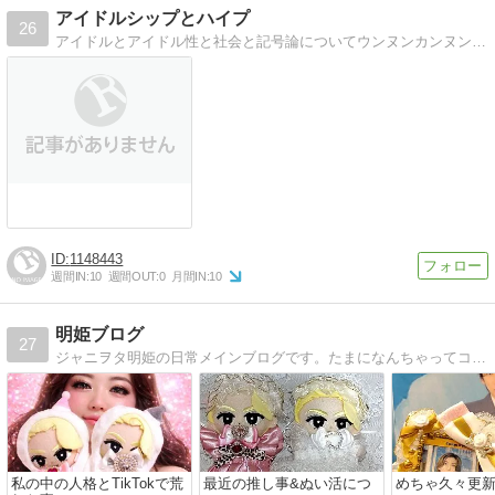
アイドルシップとハイプ
26
アイドルとアイドル性と社会と記号論についてウンヌンカンヌンと。なぜか、というより必然的に不可避的に、乃木坂46についての論が多めになる予感はします。
1148443
週間IN:
10
週間OUT:
0
月間IN:
10
明姫ブログ
27
ジャニヲタ明姫の日常メインブログです。たまになんちゃってコラム？や毒舌？もあります。
私の中の人格とTikTokで荒
最近の推し事&ぬい活につ
めちゃ久々更新