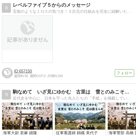
レベルファイブ５からのメッセージ
8
宝箱のようなミロスの気づき！３次元の仕組みを完全に紐解いた、ミロス理論で毎日笑顔で幸せな日々です。
657150
週間IN:
50
週間OUT:
0
月間IN:
150
駒なめて いざ見にゆかむ 古里は 雪とのみこそ 花は散るらめ
9
近代史を中心に、日本を守った先人たちの「手紙」を掲載しています。歴史のエピソードから現代に活かせる学びを綴る、個人の備忘録。たまに季節の小旅行記も。知られざる歴史の息遣いや先人の想いを、皆様と共有できれば嬉しいです。
海軍大尉 若麻 績隆
従軍看護婦 錦織 美代子
海軍警部 高橋 