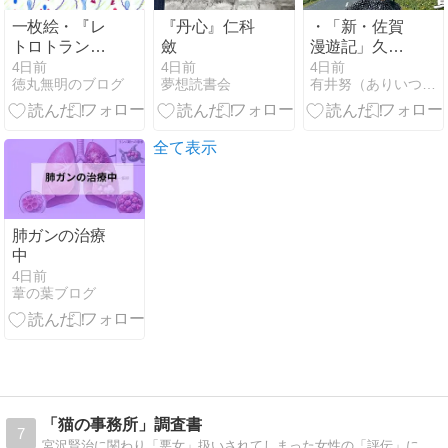
一枚絵・『レ
『丹心』仁科
・「新・佐賀
トロトランス
斂
漫遊記」久住
ポゾン』
昌之 著
4日前
4日前
4日前
徳丸無明のブログ
夢想読書会
有井努（ありいつとむ）の乱読ブログ
全て表示
肺ガンの治療
中
4日前
葦の葉ブログ
「猫の事務所」調査書
7
宮沢賢治に関わり「悪女」扱いされてしまった女性の「評伝」に対する意見や感想を気ままに綴っています。