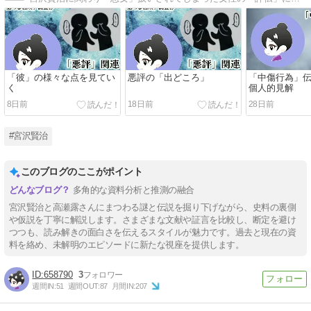
「彼」の様々な点を見てい
悪評の「出どころ」
「中傷行為」
く
個人的見解
8日前
18日前
28日前
#宮沢賢治
このブログのここがポイント
多角的な資料分析と推測の融合
宮沢賢治と高瀬露さんにまつわる謎と伝説を掘り下げながら、史料の裏側
や仮説を丁寧に解説します。さまざまな文献や証言を比較し、断定を避け
つつも、読み解きの面白さを伝えるスタイルが魅力です。過去と現在の資
料を絡め、未解明のエピソードに新たな視座を提供します。
658790
3
週間IN:
51
週間OUT:
87
月間IN:
207