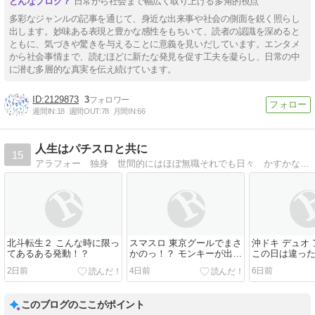
日常から社会まで幅広く取り上げる多角的視点
多彩なジャンルの記事を通じて、身近な出来事や社会の側面を鋭く照らし
出します。妙味ある表現と豊かな感性をもちいて、読者の認識を深めると
ともに、気づきや驚きを与えることに意義を見いだしています。エンタメ
から社会事情まで、読むほどに新たな発見を促す工夫を凝らし、日常の中
に潜む多層的な真実を伝え続けています。
2129873
3
週間IN:
18
週間OUT:
78
月間IN:
66
人生はパチスロと共に
15
アラフォー 独身 世間的にはほぼ無職それでも日々 かすかな希望を胸になんとか生きていこうと思います
北斗転生２ こんな時に限っ
スマスロ 東京グールでまさ
沖ドキ デュオ
てあるある発動！？
かのっ！？ モンキーが出な
この日は違っ
かったからこそ
2日前
4日前
6日前
このブログのここがポイント