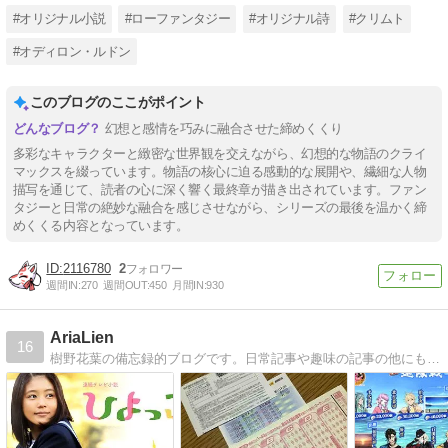
#オリジナル小説
#ローファンタジー
#オリジナル詩
#クリムト
#オディロン・ルドン
このブログのここがポイント
幻想と感情を巧みに融合させた締めくくり
多彩なキャラクターと緻密な世界観を交えながら、幻想的な物語のクライ
マックスを綴っています。物語の核心に迫る感動的な展開や、繊細な人物
描写を通じて、読者の心に深く響く最終章が描き出されています。ファン
タジーと日常の絶妙な融合を感じさせながら、シリーズの最後を温かく締
めくくる内容となっています。
2116780
2
週間IN:
270
週間OUT:
450
月間IN:
930
AriaLien
16
樹野花葉の備忘録的ブログです。日常記事や趣味の記事の他にも趣味で綴っている小説に関する記事も併せて更新しています。