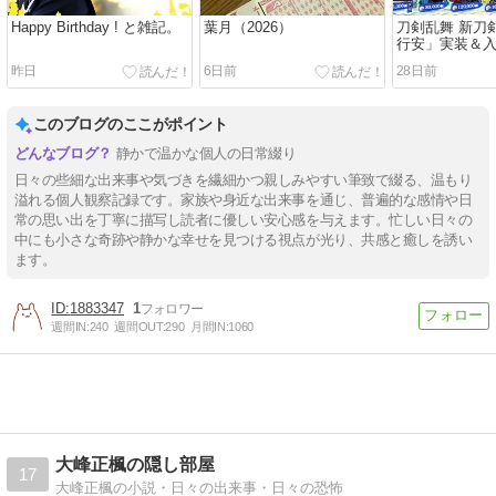
Happy Birthday ! と雑記。
葉月（2026）
刀剣乱舞 新刀
行安」実装＆
まけ）
昨日
6日前
28日前
このブログのここがポイント
静かで温かな個人の日常綴り
日々の些細な出来事や気づきを繊細かつ親しみやすい筆致で綴る、温もり
溢れる個人観察記録です。家族や身近な出来事を通じ、普遍的な感情や日
常の思い出を丁寧に描写し読者に優しい安心感を与えます。忙しい日々の
中にも小さな奇跡や静かな幸せを見つける視点が光り、共感と癒しを誘い
ます。
1883347
1
週間IN:
240
週間OUT:
290
月間IN:
1060
大峰正楓の隠し部屋
17
大峰正楓の小説・日々の出来事・日々の恐怖