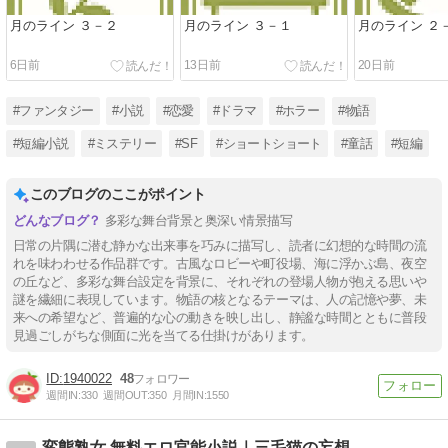
月のライン ３－２
月のライン ３－１
月のライン ２
6日前
13日前
20日前
#ファンタジー
#小説
#恋愛
#ドラマ
#ホラー
#物語
#短編小説
#ミステリー
#SF
#ショートショート
#童話
#短編
このブログのここがポイント
多彩な舞台背景と奥深い情景描写
日常の片隅に潜む静かな出来事を巧みに描写し、読者に幻想的な時間の流
れを味わわせる作品群です。古風なロビーや町役場、海に浮かぶ島、夜空
の丘など、多彩な舞台設定を背景に、それぞれの登場人物が抱える思いや
謎を繊細に表現しています。物語の核となるテーマは、人の記憶や夢、未
来への希望など、普遍的な心の動きを映し出し、静謐な時間とともに普段
見過ごしがちな側面に光を当てる仕掛けがあります。
1940022
48
週間IN:
330
週間OUT:
350
月間IN:
1550
変態熟女 無料エロ官能小説｜三毛猫の妄想