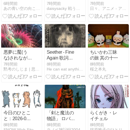
います！
宝の島続々編
6時間前
7時間前
7時間前
あの青い空の向こうへ
daisysacky 戦う骨無し女
日々、アニメ - アニメ、ラノベ、ライブなどの感想です
第10章 真のヒ
ーローは誰
だ？…104
悪夢に魘(う
Seether - Fine
ちいかわ三昧
な)されながら
Again 歌詞和
の旅 其の十一
も尚
訳 （シーザー
7時間前
8時間前
8時間前
黙考のしじま | 思索に耽る苦行の軌跡
He can eat anythin but himself
桜之本丸
- ファイン・
アゲイン）
今日のひとこ
「剣と魔法の
らくがき・レ
と：2026-08-
物語」 ロバー
イチェル
08 -世界猫の
ト・Ｅ・ハワ
8時間前
8時間前
8時間前
SNOW Web Site
ラノベ雑記録2004
瑞原唯子のひとりごと