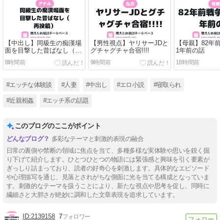
【中出し】同級生の痴漢場
【男性視点】ヤリサーJDと
【母親】82年
面を目撃した昔ばなし（再
グチャグチャ合宿!!!!
1年前の話
投稿）
8時間前
9時間前
18時間前
#エッチな体験談
#人妻
#中出し
#エロ小説
#寝取られ
#近親相姦
#エッチ系の話題
このブログのここがポイント
多彩なテーマと刺激的表現の融合
日常の裏側や禁断の領域に焦点を当て、多種多様な実体験や思いを鋭く掘
り下げて紹介します。ひとつひとつの物語には緊張感と興味を引く要素が
ぎっしり詰まっており、読者の好奇心を刺激します。具体的なエピソード
や心理描写を通じ、見落とされがちな側面に光を当てる構成となっていま
す。刺激的なテーマを扱うことにより、新たな視点や思考を促し、同時に
繊細さと大胆さが絶妙に調和した文章表現を追求しています。
2139158
7