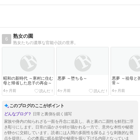
熟女の園
6
熟女たちの濃厚な官能小説の世界。
昭和の新時代 ～寒村に住む
悪夢 ～堕ちる～
悪夢 ～祖母と
母と帰省した息子の再会～
常～
4ヶ月前
4ヶ月前
4ヶ月前
このブログのここがポイント
日常と裏側を鋭く描写
家族や身内の知られざる一面を丹念に追及し、表と裏の二面性を鮮烈に浮
き彫りにします。日常の温かさや絆が描かれる一方で、意外な本性や秘密
が静かに交錯しています。読者には人間の多面性を探るような刺激的な視
点を提供し、心の奥底に眠る欲望や秘密を掘り下げる内容となっていま