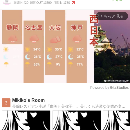
週間IN:
420
週間OUT:
13690
月間IN:
1780
もっと見る
arrow_forward_ios
Powered by 
GliaStudios
Mute
Mikiko's Room
3
長編レズビアン小説「由美と美弥子」。美しくも過激な倒錯の宴を、どうぞお楽しみください。連載4600回超。週5回更新中。