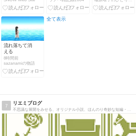
日-
ード
全て表示
流れ落ちて消
える
8時間前
sazanamiの物語
リエミブログ
7
不思議な展開をみせる、オリジナル小説、ほんのり奇妙な短編・ショートショートや、中編小説を書いています。一言でもいいので、作品へのご感想をお待ちしています。