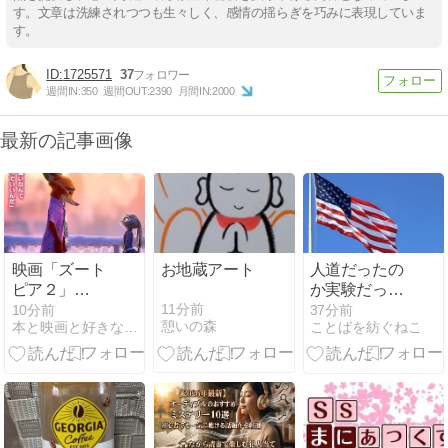
す。文章は洗練されつつも生々しく、感情の揺らぎを巧みに表現していま
す。
1725571
37
週間IN:
350
週間OUT:
2390
月間IN:
2000
最新の記事画像
映画「ズート
お地蔵アート
人道だったの
ピア２」
か実験だった
★★★☆☆ど
のか❌対話と
11分前
11分前
38分前
憩いの森
本と映画と好きなこと…ｙｏｕのブログ
ことばを紡ぐねこ
うしてズート
いう挑戦
ピアには爬虫
類がいないの
か？