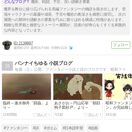
魔術、戦闘、予言、深い謎解き要素
魔界を舞台に繰り広げられる長編ファンタジーの物語を描き出します。登
場キャラクターの葛藤や成長、予言や魔術の奥深さを緻密に描写し、次の
展開への期待や謎解きの要素を巧みに散りばめる構成に特徴があります。
精緻な世界観と緻密なストーリー展開が、読者の好奇心をくすぐる刺激的
な内容となっています。
2139897
週間IN:
270
週間OUT:
560
月間IN:
1120
バンナイちゆる 小説ブログ
15
毎週（土）公開。ファンタジー小説と詩のブログです。昭和ファンタジー カイコンと「名画の詩集」掲載中。全ての漢字にフリガナを付けた「総ルビ版」があります。日本語学習中の方、漢字を勉強中の方にお薦め！
臨終～速水御舟「闘蟲」よ
あさがお～円山応挙「朝顔
昭和ファンタ
り～
狗子図杉戸」より～
ン」が完結致
11時間前
7日前
14日前
#ファンタジー
#詩
#ポエム
#日本語学習
#絵画