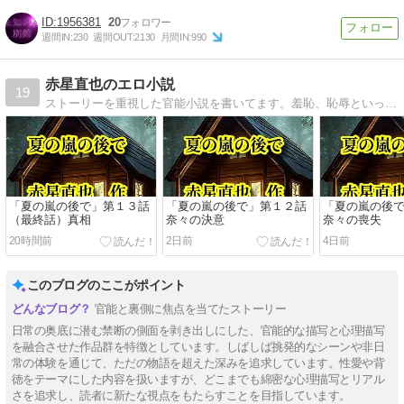
1956381
20
週間IN:
230
週間OUT:
2130
月間IN:
990
赤星直也のエロ小説
19
ストーリーを重視した官能小説を書いてます。羞恥、恥辱といったシーンがありますから、ご注意願います。
「夏の嵐の後で」第１３話
「夏の嵐の後で」第１２話
「夏の嵐の後
（最終話）真相
奈々の決意
奈々の喪失
20時間前
2日前
4日前
このブログのここがポイント
官能と裏側に焦点を当てたストーリー
日常の奥底に潜む禁断の側面を剥き出しにした、官能的な描写と心理描写
を融合させた作品群を特徴としています。しばしば挑発的なシーンや非日
常の体験を通じて、ただの物語を超えた深みを追求しています。性愛や背
徳をテーマにした内容を扱いますが、どこまでも綿密な心理描写とリアル
さを追求し、読者に新たな視点をもたらすことを目指しています。