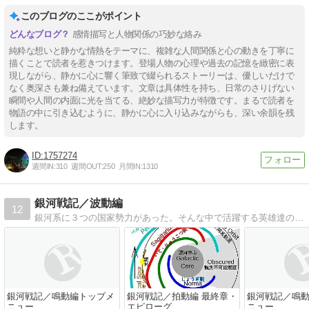
このブログのここがポイント
感情描写と人物関係の巧妙な絡み
純粋な想いと静かな情熱をテーマに、複雑な人間関係と心の動きを丁寧に
描くことで読者を惹きつけます。登場人物の心理や過去の記憶を緻密に表
現しながら、静かに心に響く筆致で綴られるストーリーは、優しいだけで
なく奥深さも兼ね備えています。文章は具体性を持ち、日常のさりげない
瞬間や人間の内面に光を当てる、絶妙な描写力が特徴です。まるで読者を
物語の中に引き込むように、静かに心に入り込みながらも、深い余韻を残
します。
1757274
週間IN:
310
週間OUT:
250
月間IN:
1310
銀河戦記／波動編
12
銀河系に３つの国家勢力があった。そんな中で活躍する英雄達の物語
銀河戦記／鳴動編トップメ
銀河戦記／拍動編 最終章・
銀河戦記／鳴
ニュー
エピローグ
ニュー