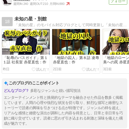
週間IN:
240
週間OUT:
210
月間IN:
880
未知の星・別館
18
「未知の星」のモバイル対応ブログとして同時更新し「未知の星」未更新日に、リニューアル作品を公開してます。
「恥辱のバスガイド」第１
「地獄の囚人」第８話 凌辱
「地獄のローン
１話 社長室 赤星直也：作
赤星直也：作
美への罠 赤星
昨日
2日前
3日前
このブログのここがポイント
多彩なジャンルと鋭い描写技法
エンターテインメント性と挑発的なテーマを融合させた作品を数多く掲載
しています。人間の心理や強烈な状況を切り取り、鮮烈な描写と緻密なス
トーリーで読者の興味を引きつける点が特徴です。ジャンルの枠を超え、
リアルな感情と緻密な演出が調和した内容を得意とし、日常と非日常を巧
妙に織り交ぜています。読者に思わず引き込まれる刺激と深味を備えた構
成が魅力です。