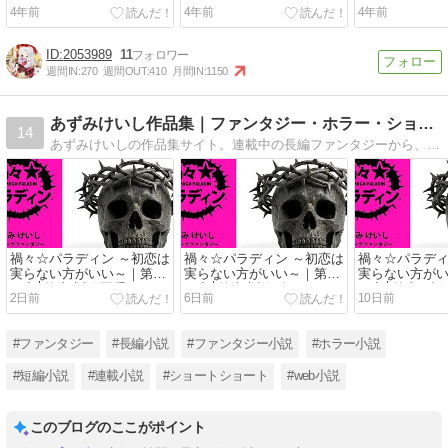
4年前
4年前
4年前
2053989
11
週間IN:
270
週間OUT:
410
月間IN:
1150
あずみけいし作品集｜ファンタジー・ホラー・ショートショート
14
あずみけいしの作品集サイト。連載中の長編ファンタジーから、ホラー、ショートショート、過去作品まで無料公開。
禍々☆パラディン ～初恋は
禍々☆パラディン ～初恋は
禍々☆パラディ
実らない方がいい～｜第十
実らない方がいい～｜第十
実らない方が
四章│第十七話 悪手
四章│第十六話 鍵
四章│第十五話
2日前
6日前
10日前
路
#ファンタジー
#長編小説
#ファンタジー小説
#ホラー小説
#短編小説
#連載小説
#ショートショート
#web小説
このブログのここがポイント