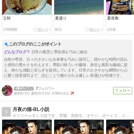
立秋
夏盛り
夏座敷
17時間前
昨日
2日前
このブログのここがポイント
日常の風景と季節感を巧みに融合
自然や季節、日々のささいな出来事を巧みに描写し、穏やかな時間の流れ
と感性の豊かさを伝えます。季節の移ろいや趣味、身近な風景を繊細に捉
え、静かな感動と安らぎを提供しています。日常のささやかな瞬間から心
に響く情景描写まで、読むことで癒やされる優しい筆運びが特徴です。
2105089
7
週間IN:
370
週間OUT:
420
月間IN:
1510
月夜の猫-BL小説
5
オリジナルＢＬ小説です。学園、高校生、オヤジ、ボーイズ、メンズラブ、ハピエン、R18。オヤジ社長×健気元気部下、唯我独尊男×強気受け、俺様攻×強気受、年下ワンコ攻×強気受など。