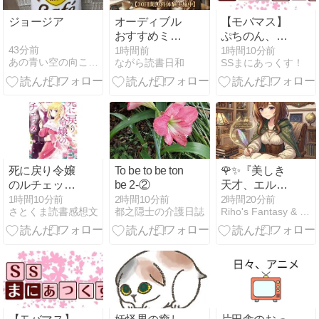
ジョージア
オーディブル
【モバマス】
おすすめミス
ぷちのん、ふ
テリー10選
てのんと化
43分前
1時間前
1時間10分前
あの青い空の向こうへ
ながら読書日和
SSまにあっくす！
す。
死に戻り令嬢
To be to be ton
​🌹✨『美しき
のルチェッタ
be 2-②
天才、エルフ
1
ォーリオ 〜優
1時間10分前
2時間10分前
2時間20分前
さとくま読書感想文
都之隠士の介護日誌
Riho's Fantasy & Creation Room
雅なる貴公
子〜』✨👑​🎩
第13話