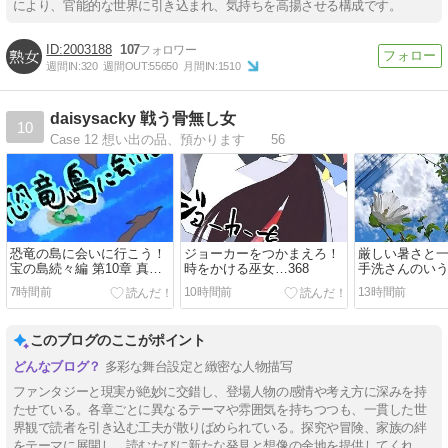
により、官能的な世界に引き込まれ、気持ちを高揚させる構成です。
2003188
107
週間IN:
320
週間OUT:
55650
月間IN:
1510
daisysacky 戦う骨無し女
10
Case 12 想い出の品、預かります 56
恐竜の島に会いに行こう！
ジョーカーをつかまえろ！
厳しい暑さと
宝の島続々編 第10章 真の
時をかける巫女…368
手洗さんのい
ヒーローは誰だ？…104
492
7時間前
10時間前
13時間前
このブログのここがポイント
多彩な舞台設定と緻密な人物描写
ファンタジーと現実が絶妙に交錯し、登場人物の感情や考え方に深みを持
たせている。各章ごとに異なるテーマや雰囲気を持ちつつも、一貫した世
界観で読者を引き込む工夫が散りばめられている。探究や冒険、家族の絆
をテーマに展開し、読むたびに新たな発見と想像の余地を提供してくれ