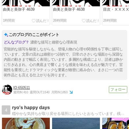
由美と美弥子 4639
由美と美弥子 4638
目次・ⅩⅩⅩ
1時間前
26時間前
26時間前
このブログのここがポイント
濃密な描写と緻密な心理表現
官能的な描写を駆使しながらも、登場人物の心理や関係性を丁寧に描写し
ています。文章の流れは緻密かつ詩的で、日常のささいな場面から深淵な
内面の動きまで幅広く表現しています。多層的な構成により、読者は静か
に引き込まれ、心の奥底まで響くような感覚を味わえる点が魅力です。官
能性を重視したドラマティックな要素が緻密に絡み合い、まさに一つの芸
術作品とも言える仕上がりを誇ります。
650511
週間IN:
410
週間OUT:
1540
月間IN:
1850
ryo's happy days
4
穏やかな気持ちが取り戻せる場所にしたいとおもっています。残り少なくなった余生を大切に過ごしたいと思う日々、そんな思いを丁寧に綴りたい。