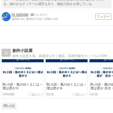
る。細やかなディテール描写も光り、物語の深みを増している。
1925448
16
週間IN:
320
週間OUT:
768
月間IN:
1416
創作小説屋
11
創作小説置き場。真面目なＢＬ物語。高校同級生カップルの30年愛。完結・読切・色々。
BL小説・風のゆくえには～
BL小説・風のゆくえには～
BL小説・風の
僕は君が９
僕は君が８
僕は君が 目次
24時間前
8日前
8日前
#BL小説