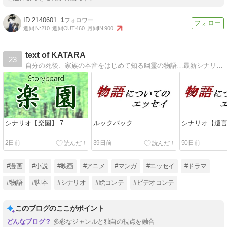
2140601
1
週間IN:
210
週間OUT:
460
月間IN:
900
text of KATARA
23
自分の死後、家族の本音をはじめて知る幽霊の物語…最新シナリオ【遺言】全文公開。
シナリオ【楽園】 7
ルックバック
シナリオ【遺
2日前
39日前
50日前
#漫画
#小説
#映画
#アニメ
#マンガ
#エッセイ
#ドラマ
#物語
#脚本
#シナリオ
#絵コンテ
#ビデオコンテ
このブログのここがポイント
多彩なジャンルと独自の視点を融合