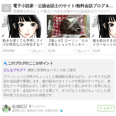
電子小説家・公認会話士のサイト/無料会話ブログ＆恋愛小説
21
恋愛物を中心に１０冊ほど小説を出版中の公認会話士のブログです。無料恋愛小説を特別公開中！時事ネタ・毒舌満載の【会話ブログ】も毎日連載中です。
動きが遅くても早押しクイ
【食レポ】ローソン「カカ
服を処分する
ズが得意な人が存在する？
オ香るショコラクッキーシ
クローゼット
ュー(ベルギーチョコ使
25時間前
2日前
3日前
用)」を食べてみた感想
このブログのここがポイント
感情と実用性をバランス良く描写
ファッションと日常のちょっとした価値観を描きながら、ユーモラスな対
話や会話調で展開します。服の処分のタイミングや美容のテーマなど、身
近なテーマを面白おかしく掘り下げ、読みやすく親しみやすい文章に仕上
げています。会話のやりとりを通じて、さりげなく人生のちょっとした哲
学や気づきを伝えるのも特徴です。
995777
6
週間IN:
210
週間OUT:
500
月間IN:
980