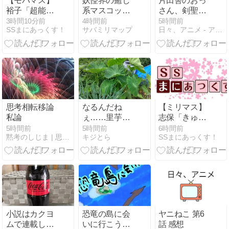
【モバマス】
妖怪界の癒し
片田舎のおっ
裕子「超能力
系マスコッ
さん、剣聖に
者だらけの組
ト！すねこす
なる 第3話 感
3時間10分前
4時間前
5時間前
SSまにあっくす！
サバミリマップ
日々、アニメ - アニメ、ラノベ、ライブなどの感想です
合？」
りの正体を検
想
証
思考相転移論
なるんだね
【ミリマス】
私論
ぇ……里芋の
志保「きゅ
茎が１５０セ
ん！ヴァンパ
5時間前
5時間前
6時間前
黙考のしじま | 思索に耽る苦行の軌跡
キジとら
SSまにあっくす！
ンチを超えて
イアガール、
きた。
ですか」
小説はカクヨ
恐竜の島に会
ヤニねこ 第6
ムで連載して
いに行こう！
話 感想