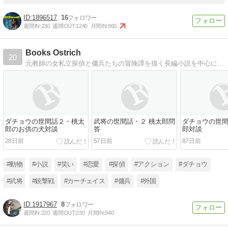
1896517
16
週間IN:
230
週間OUT:
1240
月間IN:
860
Books Ostrich
20
元教師の女私立探偵と傭兵たちの冒険譚を描く長編小説を中心にしたブログです。最新作『モスクワ・デスティニー』完結。ダチョウと武将の小話もやっています。
ダチョウの世間話２・桃太
武将の世間話・２ 桃太郎問
ダチョウの世間
郎のお供の犬対談
答
郎対談
28日前
57日前
87日前
#動物
#小説
#笑い
#恋愛
#探偵
#アクション
#ダチョウ
#武将
#銃撃戦
#カーチェイス
#傭兵
#外国
1917967
8
週間IN:
220
週間OUT:
230
月間IN:
940