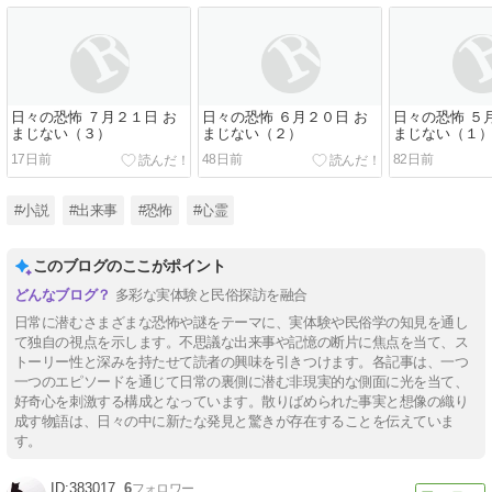
日々の恐怖 ７月２１日 お
日々の恐怖 ６月２０日 お
日々の恐怖 ５
まじない（３）
まじない（２）
まじない（１
17日前
48日前
82日前
#小説
#出来事
#恐怖
#心霊
このブログのここがポイント
多彩な実体験と民俗探訪を融合
日常に潜むさまざまな恐怖や謎をテーマに、実体験や民俗学の知見を通し
て独自の視点を示します。不思議な出来事や記憶の断片に焦点を当て、ス
トーリー性と深みを持たせて読者の興味を引きつけます。各記事は、一つ
一つのエピソードを通じて日常の裏側に潜む非現実的な側面に光を当て、
好奇心を刺激する構成となっています。散りばめられた事実と想像の織り
成す物語は、日々の中に新たな発見と驚きが存在することを伝えていま
す。
383017
6