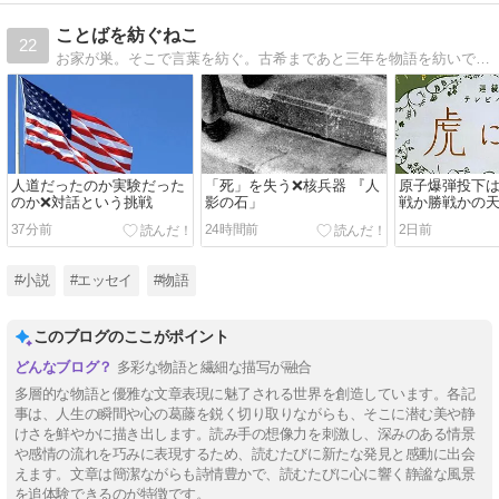
ことばを紡ぐねこ
22
お家が巣。そこで言葉を紡ぐ。古希まであと三年を物語を紡いで遊び、塾老の日々を独りごち、変わりゆく世への思いを投げかけ、この巣でぬくぬく過ごします。よろしかったら、ぜひ、お寄りください。
人道だったのか実験だった
「死」を失う❌核兵器 『人
原子爆弾投下は
のか❌対話という挑戦
影の石」
戦か勝戦かの
38分前
24時間前
2日前
#小説
#エッセイ
#物語
このブログのここがポイント
多彩な物語と繊細な描写が融合
多層的な物語と優雅な文章表現に魅了される世界を創造しています。各記
事は、人生の瞬間や心の葛藤を鋭く切り取りながらも、そこに潜む美や静
けさを鮮やかに描き出します。読み手の想像力を刺激し、深みのある情景
や感情の流れを巧みに表現するため、読むたびに新たな発見と感動に出会
えます。文章は簡潔ながらも詩情豊かで、読むたびに心に響く静謐な風景
を追体験できるのが特徴です。