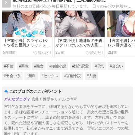
8
無料のエロ官能小説を毎日更新しています。 日々の妄想や体験をベースに、欲求不満の男性と変態熟女の濃厚でリアルなエロストーリーを書いています。 巨乳・尻・人妻・露出・即ハメなど、フェチ要素強め。短時間で読める短編が中心です。
【官能小説】スライムTシ
【官能小説】地味服の美香
【官能小説】
ャツ着た巨乳チャットレデ
がクロロホルムでお人形化
レン響き渡る
ィが配信中に無言で犯され
ピストンマシーンと中出し
台！巨乳ヒッ
5時間前
2日前
2日前
る話
でイキ狂う
を野菜と肉棒
#不倫
#調教
#熟女
#短編小説
#婚外恋愛
#浮気
#出会い
#出会い系
#無料
#セックス
#官能小説
#人妻
このブログのここがポイント
官能と性愛をリアルに描写
官能的な要素をテーマに、詳細でありながらも芸術的な表現を追求してい
ます。多様な設定やシチュエーションを通じて、男女の欲望と官能の世界
をストレートに描写し、読者の想像力を刺激します。内容は豊かで奥深
く、隠れた誘惑や官能の美しさを追究しながら、味わい深いストーリーを
提供します。初心者からマニアまで満足できる、官能とエロスの一つの境
地を目指しています。