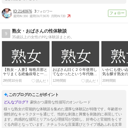
2140976
3
週間IN:
330
週間OUT:
3670
月間IN:
720
熟女・おばさんの性体験談
9
35歳以上の女性のHな体験談まとめ。
【熟女・人妻】毎晩旦那と
おばさん曰く２０年使用し
いかにも使い
ヤリまくる絶倫叔母と一泊
てなかったという年代物の
気を醸す熟女
二日の搾精旅行 ヌカれまく
オマ〇コ
じゅぐじゅに
2時間10分前
12時間前
20時間前
って性に目覚めた童貞の僕
は… すべて忘れて連続中出
し交尾にハマってしまっ
このブログのここがポイント
た。
豪快かつ露骨な性描写のオンパレード
様々な熟女の官能的な体験談を集めた濃厚な体験記が特徴です。年齢差や
個性的なキャラクターを通じて、性的な刺激と興奮を刺激的に表現してい
ます。肉感的な描写とリアルな心理描写が交錯し、好奇心と官能性をくす
ぐる内容となっています。ナチュラルな言葉選びとライブ感あふれる文章