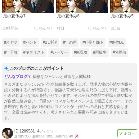
鬼の夏休み7
鬼の夏休み6
鬼の夏休み5
23時間前
昨日
2日前
#オヤジ
#バンド
#BL小説
#年の差
#社長と部下
#創作BL
#年下攻
#ギタリスト
#レーサー
#俺様攻
#同級生
#名探偵
このブログのここがポイント
多彩なジャンルと緻密な人間模様
さまざまなジャンルの小説や短編集を取り上げ、登場人物の心情や内幕を
鋭く分析するのが特徴です。物語の背景や心理を巧みに掘り下げ、読者を
引き込むような深みを持たせています。それぞれの作品で登場人物や状況
が自然に絡み合い、日常の一コマからサスペンスまで幅広くカバー。その
多層的な視点と切れ味の鋭いコメントが、作品への理解と共感を促しま
す。文章は読みやすくも、考えさせられる要素を巧みに織り交ぜていま
す。
1299581
4
週間IN:
360
週間OUT:
1020
月間IN:
1640