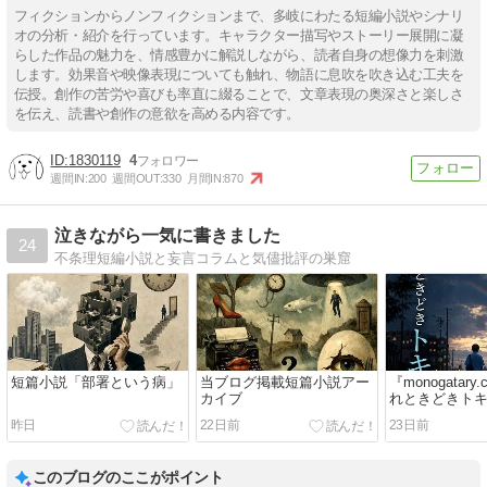
フィクションからノンフィクションまで、多岐にわたる短編小説やシナリ
オの分析・紹介を行っています。キャラクター描写やストーリー展開に凝
らした作品の魅力を、情感豊かに解説しながら、読者自身の想像力を刺激
します。効果音や映像表現についても触れ、物語に息吹を吹き込む工夫を
伝授。創作の苦労や喜びも率直に綴ることで、文章表現の奥深さと楽しさ
を伝え、読書や創作の意欲を高める内容です。
1830119
4
週間IN:
200
週間OUT:
330
月間IN:
870
泣きながら一気に書きました
24
不条理短編小説と妄言コラムと気儘批評の巣窟
短篇小説「部署という病」
当ブログ掲載短篇小説アー
『monogatar
カイブ
れときどきト
小説を書きま
昨日
22日前
23日前
このブログのここがポイント