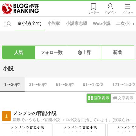
リーダー
ログイン
メニュー
※小説(全て)
小説家
小説家志望
Web小説
二次小説
人気
フォロー数
急上昇
新着
小説
1〜30位
31〜60位
61〜90位
91〜120位
121〜150位
画像表示
文字表示
メンメンの官能小説
1
濃厚でいやらしい官能小説 エロ小説を目指しています。(寝取られ小説も)