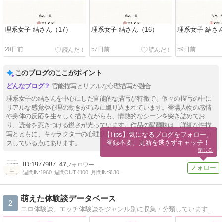
理系女子 結さん（17）
理系女子 結さん（16）
理系女子 結さん
20日前
57日前
59日前
このブログのここがポイント
官能描写とリアルな心理描写が融合
理系女子の結さんを中心にした官能的な描写が特徴で、個々の描写の中に
リアルな感覚や心理の動きが巧みに織り込まれています。登場人物の感情
や身体の反応を生々しく描きながらも、情熱的なシーンを突き詰めてお
り、読者を惹きつける鋭さが光っています。作品の醍醐味は、詳細な性描
写とともに、キャラクターの心理状態や関係性の微細な動きにもフォーカ
【Tips】気になるブログをフォロー。

登録不要。更新を逃さずキャッチ！
スしている点にあります。
閉じる
1977987
47
週間IN:
1960
週間OUT:
4100
月間IN:
9130
萌えた体験談データベース
2
エロ体験談、エッチ体験談をジャンル別に収集・分類しています。近親の実話、寝取られNTR体験談、人妻の不倫告白など、リアルなエロばなを多数掲載。