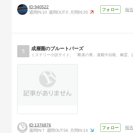
940522
報
週間IN:
10
週間OUT:
0
月間IN:
20
成層圏のブルートパーズ
5
ミステリー小説サイト。「断崖の青」連載中自殺、幽霊、
1376876
報
週間IN:
7
週間OUT:
56
月間IN:
14