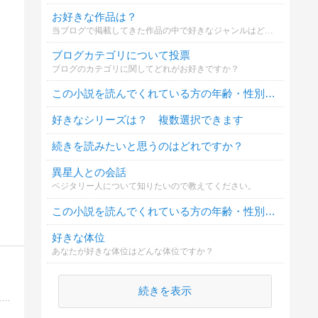
お好きな作品は？
当ブログで掲載してきた作品の中で好きなジャンルはどれですか？具体的な作品があればそれも教えてください。リメイク希望やアレンジ希望などのコメントでも構いません。今後のために皆様の意見を聞かせていただけないでしょうか？
ブログカテゴリについて投票
ブログのカテゴリに関してどれがお好きですか？
この小説を読んでくれている方の年齢・性別は？
好きなシリーズは？ 複数選択できます
続きを読みたいと思うのはどれですか？
異星人との会話
ベジタリー人について知りたいので教えてください。
この小説を読んでくれている方の年齢・性別は？
好きな体位
あなたが好きな体位はどんな体位ですか？
続きを表示
私が好きな「海外古典ミステリ」、とりわけ「シャーロック・ホームズ」と「クイーンの定員」を中心に、これらを読み解くのに助けになるであろう、語学（主に英語）の学習について記事にしています。