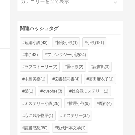
カテゴリーを全て表示
関連ハッシュタグ
短編小説(43)
怪談小説(1)
小説(181)
本(143)
ファンタジー小説(24)
ラブストーリー(2)
曇ヶ原(2)
読書垢(3)
中島美嘉(1)
図書館司書(4)
藤田麻衣子(1)
業(1)
lovebites(3)
社会派ミステリー(1)
ミステリー小説(25)
推理小説(9)
魔術(4)
心に残る物語(1)
ミステリー(37)
読書感想(80)
現代日本文学(1)