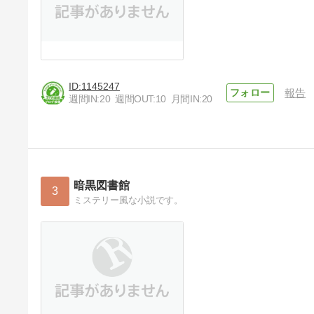
1145247
報告
週間IN:
20
週間OUT:
10
月間IN:
20
暗黒図書館
3
ミステリー風な小説です。