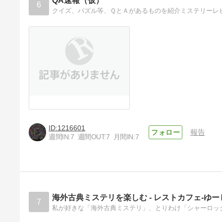
QA速報（仮）
6
クイズ、パズル等、ＱとＡがあるものを紹介ミステリーレ
1216601
報告
週間IN:
7
週間OUT:
7
月間IN:
7
海外古典ミステリを楽しむ - レストカフェ-ゆ
7