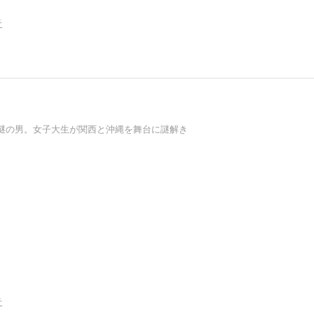
告
謎の男。女子大生が関西と沖縄を舞台に謎解き
告