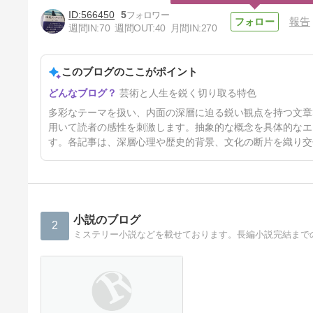
566450
5
報告
週間IN:
70
週間OUT:
40
月間IN:
270
このブログのここがポイント
境界の深淵を観る～アンドリュ
芸術と人生を鋭く切り取る特色
ー・ワイエス展～
57日前
多彩なテーマを扱い、内面の深層に迫る鋭い観点を持つ文章
用いて読者の感性を刺激します。抽象的な概念を具体的なエ
す。各記事は、深層心理や歴史的背景、文化の断片を織り交
小説のブログ
2
ミステリー小説などを載せております。長編小説完結まで