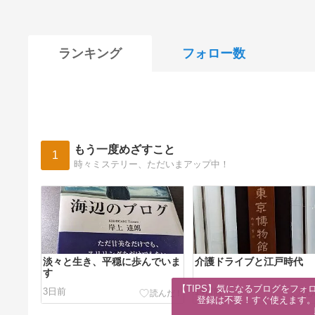
ランキング
フォロー数
もう一度めざすこと
1
時々ミステリー、ただいまアップ中！
淡々と生き、平穏に歩んでいま
介護ドライブと江戸時代
す
【TIPS】気になるブログをフォロ
3日前
14日前
登録は不要！すぐ使えます