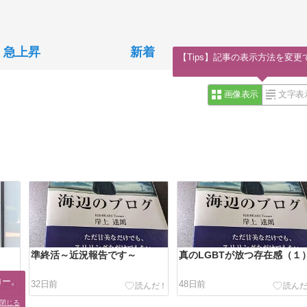
急上昇
新着
【Tips】記事の表示方法を変更
画像表示
文字表
準終活～近況報告です～
真のLGBTが放つ存在感（１
ー。

32日前
48日前
。
閉じる