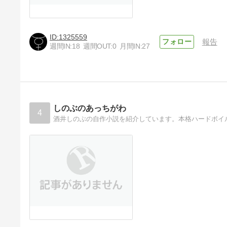
1325559
報告
週間IN:
18
週間OUT:
0
月間IN:
27
しのぶのあっちがわ
4
酒井しのぶの自作小説を紹介しています。本格ハードボイ