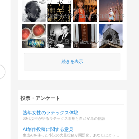
続きを表示
「転生したらヴァイ
早坂吝 『街角ハルシ
野宮有
紅ショ
キングの農民でし
ネーション 探偵AIの
世術」
た。」 ダイスケ
リアル・ディープラ
2日前
2日前
2日前
2日前
ーニング』
オッさんの備忘録
ラノベ雑記録2004
書は言を尽くさず、
ミステ
投票・アンケート
熟年女性のラテックス体験
60代女性が語るラテックス着用と自己変革の物語
AI創作投稿に関する意見
生成AIを使った小説の大量投稿が問題化。あなたはどう思う？