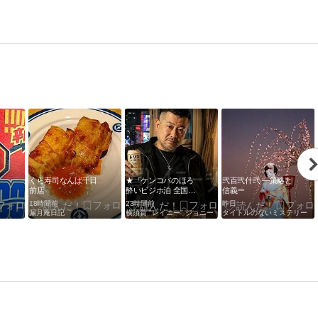
ッ
くら寿司なんば千日
★『ケンコバのほろ
弐百弐什弐 ―策略と
ド
前店
酔いビジホ泊 全国版
信義ー
-東京・町屋-』(ハセ
18時間前
23時間前
昨日
ベ町屋イン)
漏月庵日記
横須賀 "レイニー" ジョニー
タイトルのないミステリー