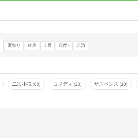
検索
夏祭り
銀座
上野
震度7
台湾
二次小説
コメディ
サスペンス
88
23
10