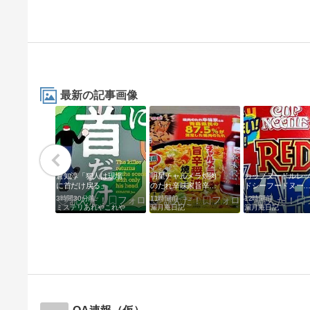
最新の記事画像
倉知淳「犯人は現場
明星チャルメラ焼肉
カップヌードルレ
に首だけ戻る」
のたれ辛味家旨辛醤
ドシーフードヌー
油焼そば
ル
3時間30分前
11時間前
12時間前
ミステリあれやこれや
漏月庵日記
漏月庵日記