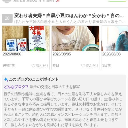
週間IN:
5
週間OUT:
5
月間IN:
5
変わり者夫婦＊白黒小豆のほんわか＊安かわ＊言の葉＊のーと
28
ほんわか主婦の白黒小豆と大豆くんとの変わり者夫婦の日常をご紹介します。
2026/08/06
2026/08/05
2026/08/03
9時間前
昨日
3日前
このブログのここがポイント
親子の交流と日常の工夫を描写
親子の活動や趣味に焦点を当て、日々の生活を彩る工夫や楽しみ方を伝え
ています。子育ての喜びや学びのシーンを鋭い切り口で綴り、生活の中に
ある小さな幸せを巧みに描写しています。趣味の料理やお出かけ、そして
子どもと一緒に創る遊びや学びの瞬間まで、さりげなく具体例を交えなが
ら伝えることで、読む人に共感とインスピレーションを与えます。自然さ
と親しみやすさを兼ね備えた文章は、家庭の温かさと創意工夫を引き立
て、親しみやすいながらも洗練された彩りを添えています。