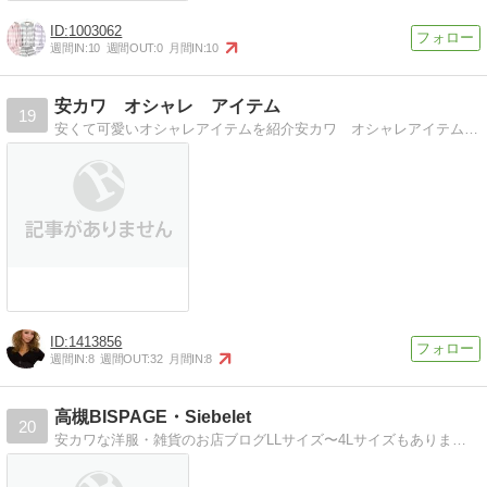
1003062
週間IN:
10
週間OUT:
0
月間IN:
10
安カワ オシャレ アイテム
19
安くて可愛いオシャレアイテムを紹介安カワ オシャレアイテム満載！ 気軽に見に来て下さいネ
1413856
週間IN:
8
週間OUT:
32
月間IN:
8
高槻BISPAGE・Siebelet
20
安カワな洋服・雑貨のお店ブログLLサイズ〜4Lサイズもあります。 新作情報やSALE情報を毎日UP！