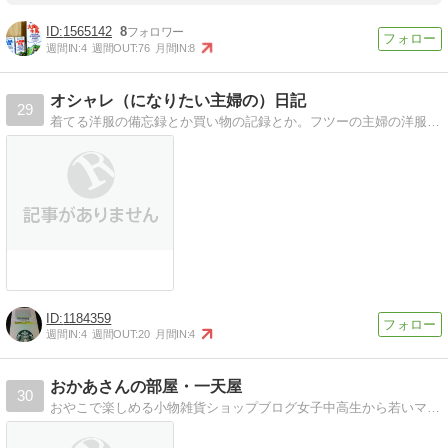
1565142
8
週間IN:
4
週間OUT:
76
月間IN:
8
オシャレ（になりたい主婦の）日記
29
着てる洋服の備忘録とか買い物の記録とか。フツーの主婦の洋服を中心としたファッションに関する備忘録です。
1184359
週間IN:
4
週間OUT:
20
月間IN:
4
おかあさんの部屋・一天屋
30
おやこで楽しめる小物雑貨ショップブログ女子中高生から若いママ、都会で流行中の商品を続々入荷しご紹介するブログです