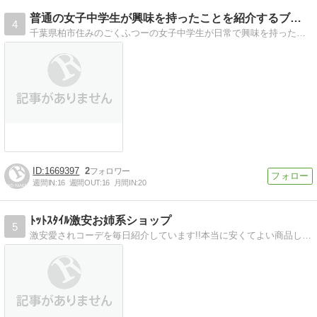
普通の女子中学生が興味を持ったことを紹介するブログ
4
千葉県柏市住みのごくふつーの女子中学生が日常で興味を持った食べ物やファションなどを紹介しますヽ(*´∀｀)ノ
1669397
2
週間IN:
16
週間OUT:
16
月間IN:
20
ﾄｯﾄｽﾀｲﾙ激安お姉系ショップ
5
激安愛されコーデを毎日紹介しています!!本当に安くてよい商品しかセレクトしてないショップのスタッフが毎日コーデを紹介