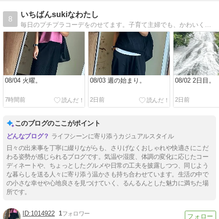
いちばんsukiなわたし
8
毎日のプチプラコーデをのせてます。子育て主婦でも、かわいく自分らしくありたいと思ってます。
08/04 火曜。
08/03 週の始まり。
08/02 2日目。
7時間前
2日前
2日前
このブログのここがポイント
ライフシーンに寄り添うカジュアルスタイル
日々の出来事を丁寧に綴りながらも、さりげなくおしゃれや快適さにこだ
わる姿勢が感じられるブログです。気温や湿度、体調の変化に応じたコー
ディネートや、ちょっとしたグルメや日常の工夫を披露しつつ、同じよう
な暮らしを送る人々に寄り添う温かさも持ち合わせています。生活の中で
の小さな幸せや心地良さを見つけていく、るんるんとした魅力に満ちた場
所です。
1014922
1