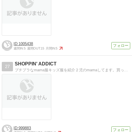
1005438
週間IN:
5
週間OUT:
15
月間IN:
5
SHOPPIN' ADDICT
27
プチプラなmama服キッズ服を紹介２児のmamaしてます。買った物を着画などで紹介〜！
999883