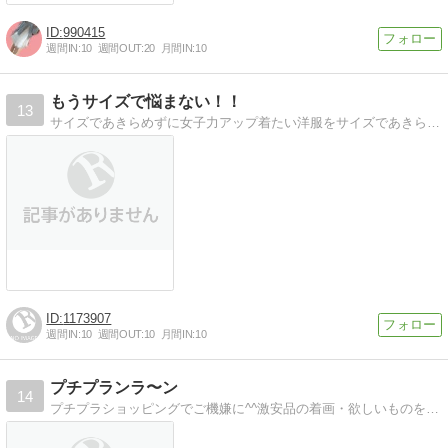
990415
週間IN:
10
週間OUT:
20
月間IN:
10
もうサイズで悩まない！！
13
サイズであきらめずに女子力アップ着たい洋服をサイズであきらめない全ての女子へ
1173907
週間IN:
10
週間OUT:
10
月間IN:
10
プチプランラ〜ン
14
プチプラショッピングでご機嫌に^^激安品の着画・欲しいものを中心に更新しています！