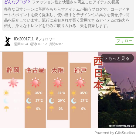
ファッション性と快適さを両立したアイテムの提案
多彩な日常シーンに革新をもたらすアイテムが揃うブログで、コーディネ
ートのポイントを鋭く提案し、使い勝手とデザイン性の高さを併せ持つ商
品を紹介しています。流行に左右されず長く愛用できるアイテムの魅力を
伝え、身近なトレンドを巧みに取り入れる工夫を啓蒙します。
2001711
8
週間IN:
24
週間OUT:
57
月間IN:
87
もっと見る
arrow_forward_ios
Powered by 
GliaStudios