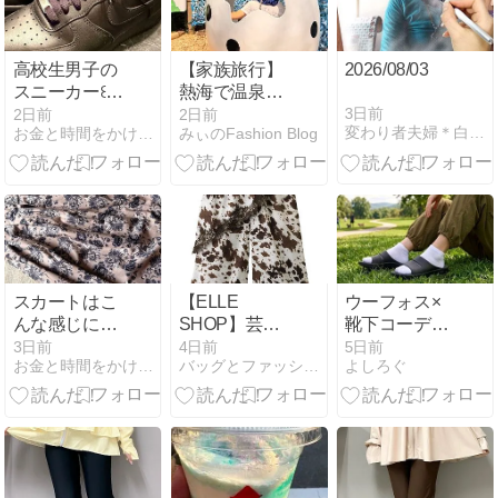
高校生男子の
【家族旅行】
2026/08/03
スニーカー꒰
熱海で温泉満
*✪௰✪ૢ꒱
喫♩静岡県三
3日前
2日前
2日前
変わり者夫婦＊白黒小豆のほんわか＊安かわ＊言の葉＊のーと
お金と時間をかけなくてもキレイになりたい
みぃのFashion Blog
島の恐竜イベ
ントへ
スカートはこ
【ELLE
ウーフォス×
んな感じにな
SHOP】芸能
靴下コーデは
った
人着用
ダサい？おし
3日前
4日前
5日前
お金と時間をかけなくてもキレイになりたい
バッグとファッション雑貨の通販
よしろぐ
(•ૢ⚈͒⌄⚈͒•ૢ)
品/YouTubeご
ゃれに見せる
紹介商品
着こなし術5
選！