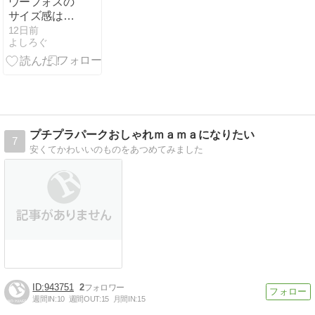
ウーフォスの
サイズ感は？
かかとは余
12日前
よしろぐ
る？失敗しな
い選び方を解
説！
プチプラパークおしゃれｍａｍａになりたい
7
安くてかわいいのものをあつめてみました
943751
2
週間IN:
10
週間OUT:
15
月間IN:
15