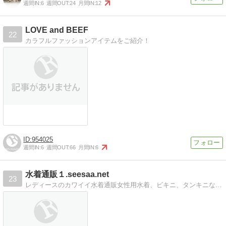
週間IN:
6
週間OUT:
24
月間IN:
12
LOVE and BEEF
22
カラフルファッションアイテムをご紹介！
954025
週間IN:
6
週間OUT:
66
月間IN:
6
水着通販１.seesaa.net
23
レディースのカワイイ水着通販女性用水着、ビキニ、タンキニなどアウトレットも