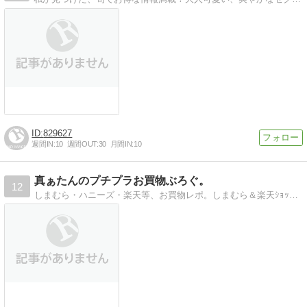
829627
週間IN:
10
週間OUT:
30
月間IN:
10
真ぁたんのプチプラお買物ぶろぐ。
12
しまむら・ハニーズ・楽天等、お買物レポ。しまむら＆楽天ｼｮｯﾌﾟで買った安カワでオススメな物を画像・着画レポしています。