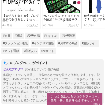
【大切なお知らせ】ブログ
カバンの中のぐちゃぐちゃ
穂先のポキッ
更新のお休みと、ショップ
を解消！PC周辺機器をスッ
ぐ！「釣り竿
運営への集中について
キリまとめる「マルチポー
ー」で大切な
4ヶ月前
4ヶ月前
4ヶ月前
チケース」の整理術
方法
#楽天
#通販
#楽天市場
#おすすめ
#楽天通販
#ファッション通販
#インテリア通販
#おすすめ商品
#通販サイト
#ネット通販
#通販安い
#ecサイト
このブログのここがポイント
実用性とデザイン性の融合
多彩なアイテムを厳選し、日常のささやかな贅沢と便利を提供します。記
事は、USBハブやストッキング風ソックス、アウトドア向きのライト、ペ
アネックレス、メビウスの輪ペンダント、パールネックレスなど、機能美
とファッション性を兼ね備えた小物・グッズを紹介。各商品の特徴や使い
勝手を丁寧に解説し、身に着けるだけでスタイルアップや快適さを追求す
るこだわりを伝えています。シンプルながらも質感やデザインに配慮し、
【Tips】気になるブログをフォロー。

登録不要。更新を逃さずキャッチ！
毎日をちょっと豊かにするための選択肢を提案しています。
閉じる