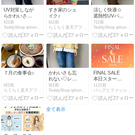
UV対策しなが
すき家のシェ
涼しく快適☆
らかわいさも
イク♪
遮熱性UVパー
忘れない☆ラ
カーセットア
5日前
6日前
7日前
TeddyShop iphoneケース、水着販売店
らくらく楽天アフィリエイト - 楽天ブログ
TeddyShop iphoneケース、水着販売店
ッシュガード
ップ
コーデ
７月の食事会♪
かわいさも忘
FINAL SALE
れない♡レー
本日スタート/
ス付きラッシ
芸能人着用
9日前
9日前
11日前
らくらく楽天アフィリエイト - 楽天ブログ
TeddyShop iphoneケース、水着販売店
バッグとファッション雑貨の通販
ュガード
品/YouTubeご
紹介商品
SUMMER
SALE
全て表示