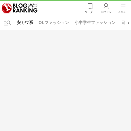
リーダー
ログイン
メニュー
安カワ系
OLファッション
小中学生ファッション
日常