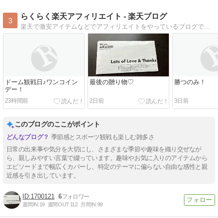
Mute
らくらく楽天アフィリエイト - 楽天ブログ
3
楽天で激安アイテムなどでアフィリエイトをやっているブログです。 送料無料のワンピース・チュニックなど、その日のお買い得情報を毎日更新しています。
ドーム観戦日♪ワンコイン
最後の贈り物♡
勝つのみ！
デー！
23時間前
2日前
3日前
このブログのここがポイント
季節感とスポーツ観戦も楽しむ雑多さ
日常の出来事や気分を大切にし、さまざまな季節や趣味を織り交ぜなが
ら、親しみやすい言葉で綴っています。趣味やお気に入りのアイテムから
エピソードまで幅広くカバーし、特定のテーマに偏らない自由な感性と親
近感を引き出しています。
1700121
6
週間IN:
19
週間OUT:
112
月間IN:
99