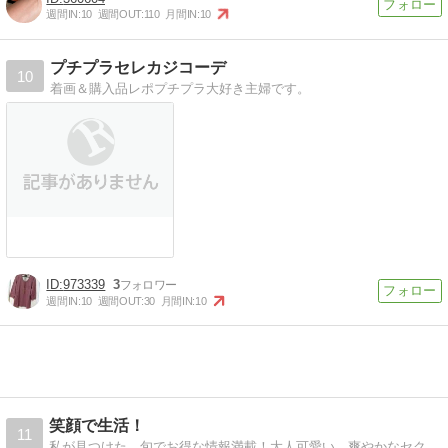
週間IN:
10
週間OUT:
110
月間IN:
10
プチプラセレカジコーデ
10
着画＆購入品レポプチプラ大好き主婦です。
973339
3
週間IN:
10
週間OUT:
30
月間IN:
10
笑顔で生活！
11
私が見つけた、旬でお得な情報満載！大人可愛い、爽やかなセクシー系を中心に、ご紹介しちゃいます！