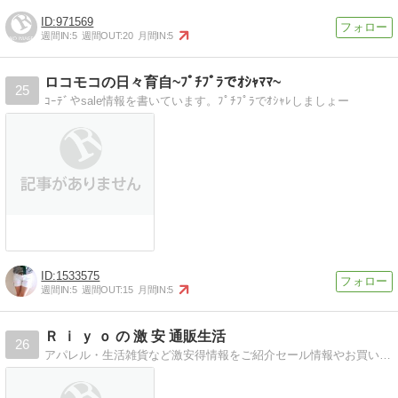
971569
週間IN:
5
週間OUT:
20
月間IN:
5
ロコモコの日々育自~ﾌﾟﾁﾌﾟﾗでｵｼｬﾏﾏ~
25
ｺｰﾃﾞやsale情報を書いています。ﾌﾟﾁﾌﾟﾗでｵｼｬﾚしましょー
1533575
週間IN:
5
週間OUT:
15
月間IN:
5
Ｒ ｉ ｙ ｏ の 激 安 通販生活
26
アパレル・生活雑貨など激安得情報をご紹介セール情報やお買い得品を毎日更新しています！