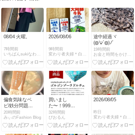
08/04 火曜。
2026/08/06
途中経過ヾ
(◍'౪`◍)ﾉﾞ
7時間前
9時間前
19時間前
いちばんsukiなわたし
変わり者夫婦＊白黒小豆のほんわか＊安かわ＊言の葉＊のーと
お金と時間をかけなくてもキレイになりたい
偏食気味なベ
買いまし
2026/08/05
ビ/鉄分問題が
た〜！999
まるっと解決
円！情報あり
昨日
20時間前
32時間前
変わり者夫婦＊白黒小豆のほんわか＊安かわ＊言の葉＊のーと
みぃのFashion Blog
ぴおるん
したアイテ
がとうござい
ム！！
ます!