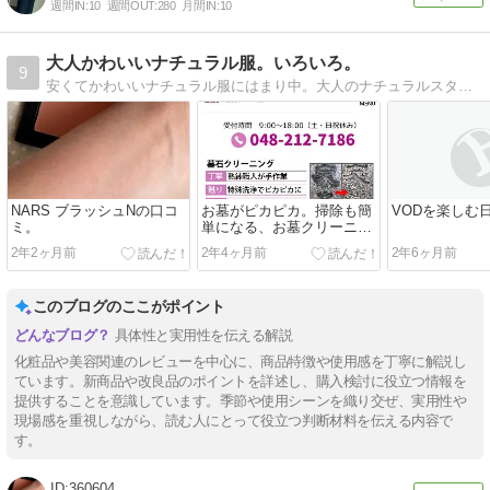
週間IN:
10
週間OUT:
280
月間IN:
10
大人かわいいナチュラル服。いろいろ。
9
安くてかわいいナチュラル服にはまり中。大人のナチュラルスタイル目指して。服や雑貨、コスメのことなど。お得な情報も。
NARS ブラッシュNの口コ
お墓がピカピカ。掃除も簡
VODを楽しむ
ミ。
単になる、お墓クリーニン
グ。東京都の専門業者なら
2年2ヶ月前
2年4ヶ月前
2年6ヶ月前
ココ。
このブログのここがポイント
具体性と実用性を伝える解説
化粧品や美容関連のレビューを中心に、商品特徴や使用感を丁寧に解説し
ています。新商品や改良品のポイントを詳述し、購入検討に役立つ情報を
提供することを意識しています。季節や使用シーンを織り交ぜ、実用性や
現場感を重視しながら、読む人にとって役立つ判断材料を伝える内容で
す。
360604