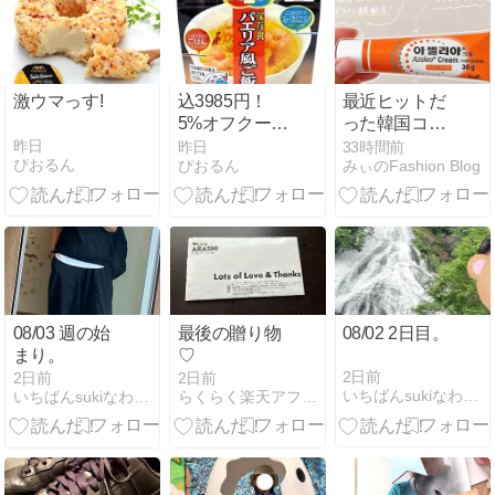
激ウマっす!
込3985円！
最近ヒットだ
5%オフクーポ
った韓国コス
ンあり〜！
メ♡
昨日
昨日
33時間前
ぴおるん
ぴおるん
みぃのFashion Blog
08/03 週の始
最後の贈り物
08/02 2日目。
まり。
♡
2日前
2日前
2日前
いちばんsukiなわたし
いちばんsukiなわたし
らくらく楽天アフィリエイト - 楽天ブログ