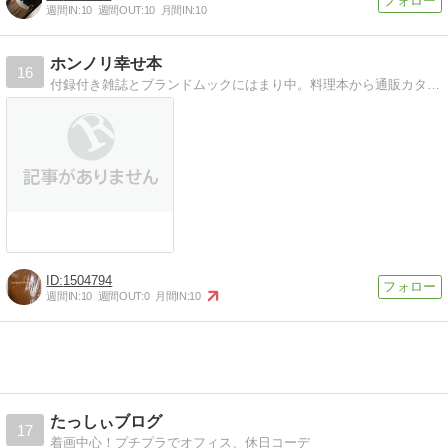
週間IN:
10
週間OUT:
10
月間IN:
10
ホンノリ幸せ本
16
付録付き雑誌とブランドムックにはまり中。料理本から通販カタログまで気になる本の情報とレビューをお届け。
1504794
週間IN:
10
週間OUT:
0
月間IN:
10
たっしぃブログ
17
着画中心！プチプラでオフィス、休日コーデ