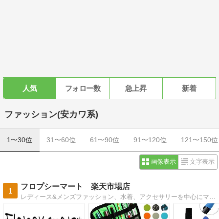
人気
フォロー数
急上昇
新着
ファッション(安カワ系)
1〜30位
31〜60位
61〜90位
91〜120位
121〜150位
画像表示
文字表示
フロプシーマート 楽天市場店
1
レディース&メンズファッション、水着、アクセサリーを中心にマニアックなコスプレ服や生活雑貨まで幅広く。日々のライフスタイルで「あったらいいな」や「愛用できる物」を手頃な値段でお届けする通販ショップです。