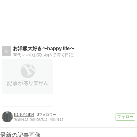
お洋服大好き〜happy life〜
6
30代ママのお買い物＆子育て日記。
1041914
3
週間IN:
12
週間OUT:
12
月間IN:
12
最新の記事画像