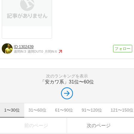
1302439
週間IN:
3
週間OUT:
0
月間IN:
6
次のランキングを表示
「安カワ系」
31位〜60位
1〜30位
31〜60位
61〜90位
91〜120位
121〜150位
前のページ
次のページ