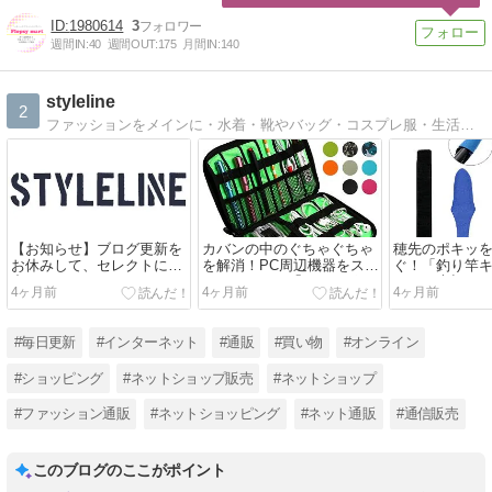
1980614
3
週間IN:
40
週間OUT:
175
月間IN:
140
styleline
2
ファッションをメインに・水着・靴やバッグ・コスプレ服・生活雑貨などをプチプラ価格で取り扱いしている通販ショップです。毎日おすすめ商品を紹介中♪
【お知らせ】ブログ更新を
カバンの中のぐちゃぐちゃ
穂先のポキッ
お休みして、セレクトに集
を解消！PC周辺機器をスッ
ぐ！「釣り竿
中します！
キリまとめる「マルチポー
ー」で大切な
4ヶ月前
4ヶ月前
4ヶ月前
チケース」の整理術
方法
#毎日更新
#インターネット
#通販
#買い物
#オンライン
#ショッピング
#ネットショップ販売
#ネットショップ
#ファッション通販
#ネットショッピング
#ネット通販
#通信販売
このブログのここがポイント