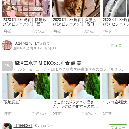
2023.01.23~現在〖愛猫あ
2023.01.23~現在〖愛猫あ
2023.01.23
び(アビシニアン)〗"脱臼→
び(アビシニアン)〗"脱臼→
び(アビシニアン
創外固定(手術)→現在"⑤
創外固定(手術)→現在"④
創外固定(手術)
3年前
3年前
3年前
1474176
1
週間IN:
0
週間OUT:
25
月間IN:
1
沼澤三永子 MIEKOの 才 食 健 美
15
ヘルシー&ビューティLIFEをご提案❤秘書兼きものコンサルタント。GLOW読者モデルでありjr野菜ソムリエ！美の秘訣を多方面からご紹介します！
”現地調査”
どこまでがラグ？小雪さ
ワンコ旅#愛犬 
ん、ラグに同化するの巻今
日も癒してくれてます#ポ
4年前
5年前
5年前
メラニアン #...
1669361
8