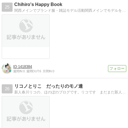
Chihiro's Happy Book
25
関西メインでブランド服・雑誌モデル活動関西メインでモデルをがんばってます。服・雑誌モデル、ニコプチブロサポ！
1418384
週間IN:
0
週間OUT:
6
月間IN:
0
リコノとりこ だったりのモノ達
26
新人春川リコの、ほのぼのブログです。リコです まだまだ新人です。みんな応援してね