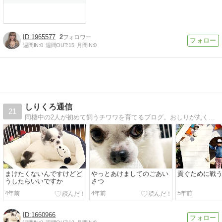
1965577
2
週間IN:
0
週間OUT:
15
月間IN:
0
しりくろ通信
21
同棲中の2人が初めて飼うチワワを育てるブログ。おしりが丸く黒いからしりくろまるってなまえにしたよ！可愛くていいこだから、成長の思い出をブログにするよ！
まけたくないんですけどど
やっとあけましてのごあい
貢ぐために戦
うしたらいいですか
さつ
4年前
4年前
5年前
1660966