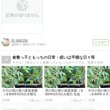
1805259
週間IN:
0
週間OUT:
0
月間IN:
2
倉敷っ子ともっちの日常・或いは平穏な日々等
13
モデル・CMタレント倉敷っ子ともっちのアメブロ。芸歴十年目。今まであまり公開していなかった歌唱を、日々練習中ですが、徐々に公開予定。早いロックが好きで、GLAY・X JAPAN・B’z・ポルノグラフィティ等が大好き(*^_^*)。
今日の我が家の家庭菜園
用の我が家の家庭菜園（令
今日の我が家
（令和8年8月6日木曜日 大
和8年8月4日火曜日 先負 晴
（令和8年８月
安 晴天）
天）
赤口 晴れのち
2日前
4日前
7日前