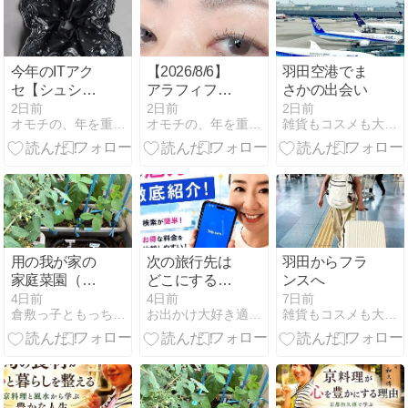
今年のITアク
【2026/8/6】
羽田空港でま
セ【シュシ
アラフィフの
さかの出会い
ュ】
スッピン目
2日前
2日前
2日前
オモチの、年を重ねて、おしゃれを。
オモチの、年を重ねて、おしゃれを。
雑貨もコスメも大好き
元！
用の我が家の
次の旅行先は
羽田からフラ
家庭菜園（令
どこにする？
ンスへ
和8年8月4日
世界をもっと
4日前
4日前
7日前
倉敷っ子ともっちの日常・或いは平穏な日々等
お出かけ大好き適当母ちゃんのミーハー子育てLIFE
雑貨もコスメも大好き
火曜日 先負 晴
身近に感じる
天）
Trip.comで旅
の計画