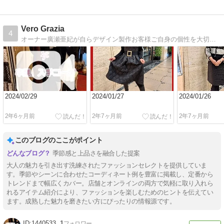
Vero Grazia
4
オーナー廣瀬亜妃が自らデザイン製作お客様ご自身の個性を大切にセレクト。全国に卸し販売もさせて頂いております。
2024/02/29
2024/01/27
2024/01/26
2年6ヶ月前
2年7ヶ月前
2年7ヶ月前
このブログのここがポイント
季節感と上品さを融合した提案
大人の魅力を引き出す洗練されたファッションセレクトを提供していま
す。季節やシーンに合わせたコーディネート例を豊富に掲載し、定番から
トレンドまで幅広くカバー。店舗とオンラインの両方で気軽に取り入れら
れるアイテム紹介により、ファッションを楽しむためのヒントを伝えてい
ます。成熟した魅力を磨きたい方にぴったりの情報源です。
1440533
1