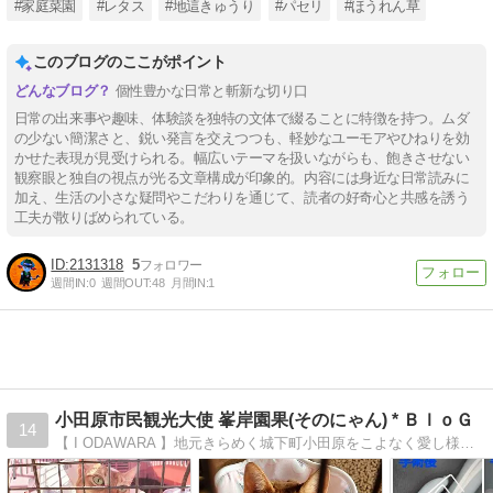
#家庭菜園
#レタス
#地這きゅうり
#パセリ
#ほうれん草
このブログのここがポイント
個性豊かな日常と斬新な切り口
日常の出来事や趣味、体験談を独特の文体で綴ることに特徴を持つ。ムダ
の少ない簡潔さと、鋭い発言を交えつつも、軽妙なユーモアやひねりを効
かせた表現が見受けられる。幅広いテーマを扱いながらも、飽きさせない
観察眼と独自の視点が光る文章構成が印象的。内容には身近な日常読みに
加え、生活の小さな疑問やこだわりを通じて、読者の好奇心と共感を誘う
工夫が散りばめられている。
2131318
5
週間IN:
0
週間OUT:
48
月間IN:
1
小田原市民観光大使 峯岸園果(そのにゃん) * ＢｌｏＧ
14
【 I ODAWARA 】地元きらめく城下町小田原をこよなく愛し様々なイベントに積極的に参加(｀･ω･´)!