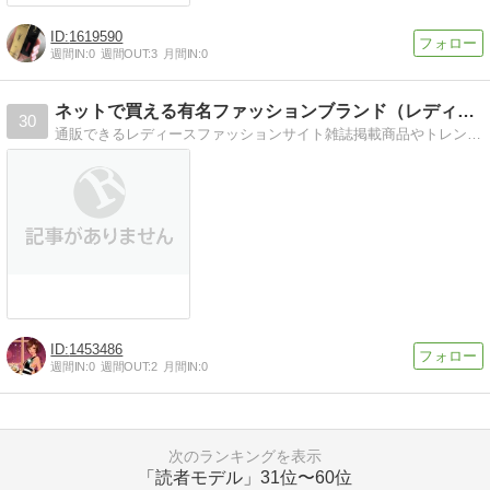
1619590
週間IN:
0
週間OUT:
3
月間IN:
0
ネットで買える有名ファッションブランド（レディース）
30
通販できるレディースファッションサイト雑誌掲載商品やトレンド商品・一押しブランド等の紹介をしています。
1453486
週間IN:
0
週間OUT:
2
月間IN:
0
次のランキングを表示
「読者モデル」
31位〜60位