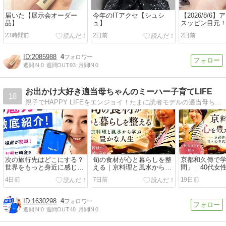
届いた【展示会オーダー
今年のITアクセ【シュシ
【2026/8/6
品】
ュ】
スッピン目元
23時間前
2日前
2日前
2085988
4
週間IN:
0
週間OUT:
93
月間IN:
0
お出かけ大好き適当母ちゃんのミーハー子育てLIFE
18
親子でHAPPY LIFEをエンジョイ！たまに読者モデルの適当母ちゃんのお気楽ブログです。
次の旅行先はどこにする？
旬の食材が心と暮らしを整
京都和久傳で
世界をもっと身近に感じる
える｜京料理と風水から学
間」｜40代女
Trip.comで旅の計画
ぶ豊かな人生
える時間を大
4日前
7日前
19日前
1630298
4
週間IN:
0
週間OUT:
48
月間IN:
0