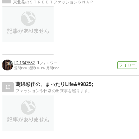
東北発のＳＴＲＥＥＴファッションＳＮＡＰ
1347582
1
週間IN:
0
週間OUT:
4
月間IN:
2
葛綿彩佳の、まったりLife&#9825;
10
ファッションや日常の出来事を綴ります。