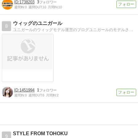
1738203
3
週間IN:
0
週間OUT:
10
月間IN:
10
ウィッグのユニガール
8
ユニガールのウィッグモデル運営のブログユニガールのモデルさんの日常や撮影風景、新製品情報などを発信していきます。
1451994
1
週間IN:
0
週間OUT:
6
月間IN:
2
STYLE FROM TOHOKU
9