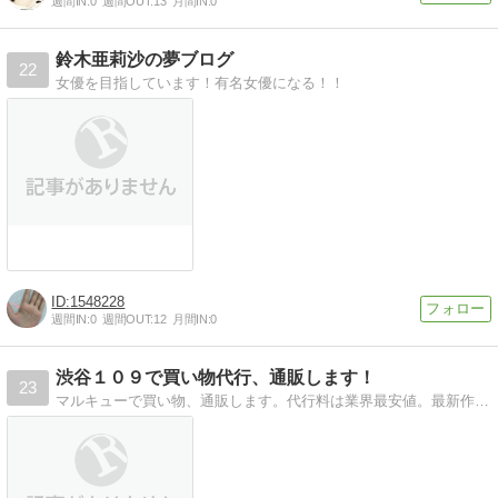
週間IN:
0
週間OUT:
13
月間IN:
0
鈴木亜莉沙の夢ブログ
22
女優を目指しています！有名女優になる！！
1548228
週間IN:
0
週間OUT:
12
月間IN:
0
渋谷１０９で買い物代行、通販します！
23
マルキューで買い物、通販します。代行料は業界最安値。最新作がほしい、遠方の方、プレゼントで送りたい方など。ご利用下さい。