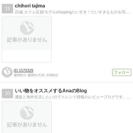
chihori tajima
19
21歳.カフェ店員/モデルshoppingだいすき！だいすきなものを写真付きで紹介します！よろしくですー！
1570329
週間IN:
0
週間OUT:
20
月間IN:
0
いい物をオススメするAnaのBlog
20
通販と海外生活したいのでトレンド情報のレビューブログです。話題の商品を中心に欲しい＆買った商品､日々の生活を中心に活動しています