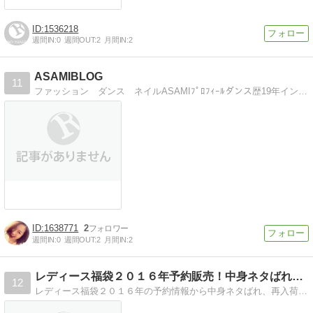
1536218
週間IN:
0
週間OUT:
2
月間IN:
2
ASAMIBLOG
11
ファッション ダンス ネイルASAMIﾌﾟﾛﾌｨｰﾙダンス歴19年インストラクター歴10年
1638771
2
週間IN:
0
週間OUT:
2
月間IN:
2
レディース福袋２０１６年予約販売！中身ネタばれ注意！
12
レディース福袋２０１６年の予約情報から中身ネタばれ、再入荷速報をお届けしています。