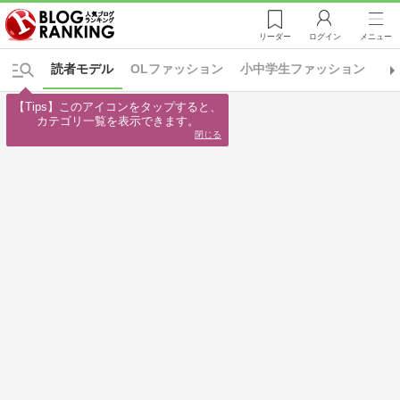
リーダー
ログイン
メニュー
読者モデル
OLファッション
小中学生ファッション
日
【Tips】このアイコンをタップすると、

カテゴリ一覧を表示できます。
閉じる