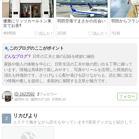
優雅にリッツカールトン東
羽田空港でまさかの出会い
羽田からフラ
京でお茶⁈
4時間前
2日前
7日前
このブログのここがポイント
日常の工夫と旅の記録を絶妙に融合
家族や個人の体験を中心に、日常生活の工夫や旅の思い出を丁寧に綴って
います。情報は具体的で親しみやすく、写真やリールを活用した視覚的な
演出も特徴的です。さりげなく心配や喜びを語りながらも、読む側に役立
つ情報や癒しを提供し、多面的に展開する文章が魅力です。
1622592
2
週間IN:
10
週間OUT:
220
月間IN:
10
リカびより
2
エステで働きながら読モもやっています!!美容グッズなど紹介していきます。