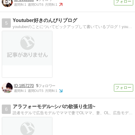
週間IN:
1
週間OUT:
6
月間IN:
1
Youtuber好きのんびりブログ
5
youtuberのことについてピックアップして書いているブログ！youtuberの中でもマホト、サグワなど。読者登録待っています！！
1857270
5
週間IN:
1
週間OUT:
5
月間IN:
1
アラフォーモデル~シバの欲張り生活~
6
読者モデルで広告モデルでママで妻でOLママ、妻、OL、広告モデル。一度きりの人生。毎日あっという間だからこそ、やり