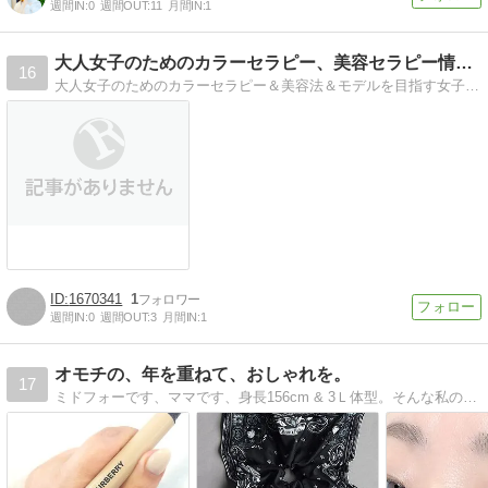
週間IN:
0
週間OUT:
11
月間IN:
1
大人女子のためのカラーセラピー、美容セラピー情報を発信
16
大人女子のためのカラーセラピー＆美容法＆モデルを目指す女子を応援するサイトです。合コンで使えたり、あなたの狙いの男子を落とすカラーセラピーネタなど盛り沢山！
1670341
1
週間IN:
0
週間OUT:
3
月間IN:
1
オモチの、年を重ねて、おしゃれを。
17
ミドフォーです、ママです、身長156cm & 3Ｌ体型。そんな私のおしゃれ日記。