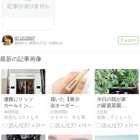
1215607
週間IN:
0
週間OUT:
10
月間IN:
10
最新の記事画像
優雅にリッツ
届いた【展示
今日の我が家
カールトン東
会オーダー
の家庭菜園
京でお茶⁈
品】
（令和8年8月
4時間前
23時間前
2日前
雑貨もコスメも大好き
オモチの、年を重ねて、おしゃれを。
倉敷っ子ともっちの日常・或いは平穏な日々等
6日木曜日 大
安 晴天）