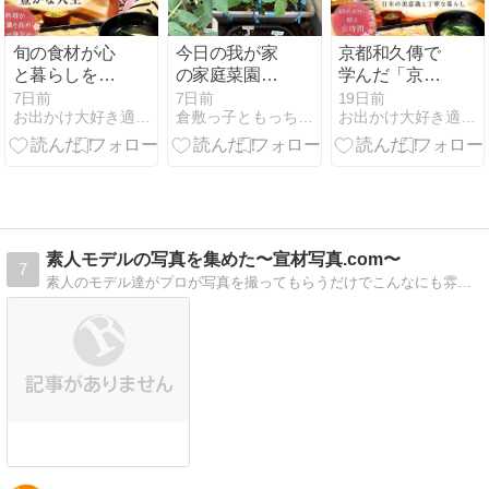
旬の食材が心
今日の我が家
京都和久傳で
と暮らしを整
の家庭菜園
学んだ「京時
える｜京料理
（令和8年８
間」｜40代女
7日前
7日前
19日前
お出かけ大好き適当母ちゃんのミーハー子育てLIFE
倉敷っ子ともっちの日常・或いは平穏な日々等
お出かけ大好き適当母ちゃんのミーハー子育てLIFE
と風水から学
月１日土曜日
性こそ心を整
ぶ豊かな人生
赤口 晴れのち
える時間を大
雨）
切にしたい♡
素人モデルの写真を集めた〜宣材写真.com〜
7
素人のモデル達がプロが写真を撮ってもらうだけでこんなにも雰囲気が変わります(*´ω｀*)毎日複数人アップしていくので、あなたのお気に入りを見つけちゃって下さい