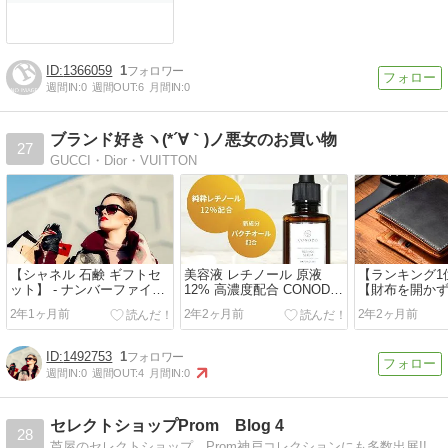
1366059
1
週間IN:
0
週間OUT:
6
月間IN:
0
ブランド好きヽ(*´∀｀)ノ悪女のお買い物
27
GUCCI・Dior・VUITTON
【シャネル 石鹸 ギフトセ
美容液 レチノール 原液
【ランキング1
ット】 - ナンバーファイブ
12% 高濃度配合 CONODO
【財布を開か
の香りでリラックスタイム
コノド レチノアセラム
る! 】スリム 
2年1ヶ月前
2年2ヶ月前
2年2ヶ月前
を演出
30ml 送料無料
ザー 二つ折り
本革 GRACIA
容量 BOX型小
1492753
1
折り 財布 人気
週間IN:
0
週間OUT:
4
月間IN:
0
生活 プレゼント
セレクトショップProm Blog 4
28
芦屋のセレクトショップ Prom神戸コレクションにも多数出展!! 随時コーディネイトをご紹介