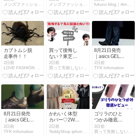
メンズファッション初心者講座〜２０代から始める男のお洒落の…
メンズファッション初心者講座
fukuco blog｜Ameba (アメーバ)
｜清潔感を出
｜清潔感を出
ーが買ってよ
す5つのポイ
す5つのポイ
かったサロペ
ント
ント
ット
カブトムシ脱
買って後悔し
8月21日発売
走事件！！
ない？東芝石
｜asics GEL-
窯ドームER-
KINETIC FR｜
2日前
2日前
2日前
LOVE FASHION LIFE ＊ by moe.
買って失敗しない家電サイト
TFK Infomation
D3000Aのデ
精悍なブラッ
メリット徹底
クカラー
検証
【1203B051-
001】
8月21日発売
かわいく体型
ゴリラのひと
｜asics GEL-
カバー♡2Way
つかみ徹底レ
KINETIC FR｜
ワンピース水
ビュー｜痛き
2日前
2日前
3日前
TFK Infomation
TeddyShop iphoneケース、水着販売店
買って失敗しない家電サイト
深みのあるブ
着
もち良さの真