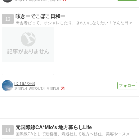
呟きーでこぼこ日和ー
13
田舎者だって、オシャレしたり、きれいになりたい！そんな日々を綴った日記です!
1677363
週間IN:
4
週間OUT:
4
月間IN:
6
元国際線CA*Mio's 地方暮らしLife
14
国際線CAとして勤務後、寿退社して地方へ移住。美容やコスメ、カフェ巡り、プチプラが好きです。現在ベビー妊娠中。