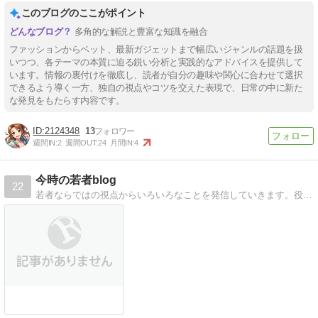
このブログのここがポイント
多角的な解説と豊富な知識を融合
ファッションからペット、最新ガジェットまで幅広いジャンルの話題を扱
いつつ、各テーマの本質に迫る鋭い分析と実践的なアドバイスを提供して
います。情報の裏付けを徹底し、読者が自分の趣味や関心に合わせて選択
できるよう導く一方、独自の視点やコツを交えた表現で、日常の中に新た
な発見をもたらす内容です。
2124348
13
週間IN:
2
週間OUT:
24
月間IN:
4
今時の若者blog
22
若者ならではの視点からいろいろなことを発信していきます。役立つこと間違いなし！人生を少しでも豊かなものにすることをテーマに考えていきたいと思います。