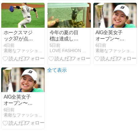
遥人は計算し
遥人は計算し
ていたの
ていたの
に・・・（＞
に・・・（＞
＜；）
＜；）
ホークスマジ
今年の夏の目
AIG全英女子
ック37が点灯
標は達成しま
オープン〜桑
ーー早すぎる
した〜！！野
木志帆ちゃん
4日前
5日前
6日前
素敵なファッションとスポーツが好き
LOVE FASHION LIFE ＊ by moe.
素敵なファッションとスポーツを愛するブログ
(@_@) 阪神今
生動物にも遭
いきなりメジ
日の負けは痛
遇
ャー初制
い・・・高橋
覇！！！凄
遥人は計算し
い！！！
全て表示
ていたの
に・・・（＞
＜；）
AIG全英女子
オープン〜桑
木志帆ちゃん
6日前
素敵なファッションとスポーツが好き
いきなりメジ
ャー初制
覇！！！凄
い！！！