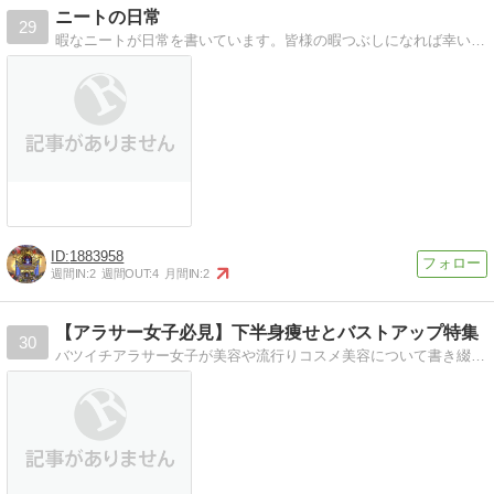
ニートの日常
29
暇なニートが日常を書いています。皆様の暇つぶしになれば幸いです。Heathstoneのプレイやバイクの改造などを書いていきます。
1883958
週間IN:
2
週間OUT:
4
月間IN:
2
【アラサー女子必見】下半身痩せとバストアップ特集
30
バツイチアラサー女子が美容や流行りコスメ美容について書き綴るブログ。最近は下半身痩せとバストアップに注目してます。