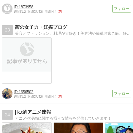
1873958
週間IN:
2
週間OUT:
6
月間IN:
4
茜の女子力・妊娠ブログ
23
美容とファッション、料理が大好き！美容法や簡単お家ご飯、妊娠についての情報を皆と共有できたらと思っています。
1656502
週間IN:
2
週間OUT:
6
月間IN:
4
| k.t的アニメ速報
24
アニメや漫画に関する様々な情報を発信していきます！