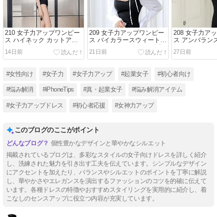
210 女子力アップワンピー
209 女子力アップワンピー
208 女子力ア
ス ハイネック カットアウ
ス バイカラースウィートハ
ス アンバラン
トオープンバック ワンピー
ートネック ベルスリーブ
カットアウト 
14日前
21日前
27日前
ス スイムウェア
リボントリムミニドレス
#女性向け
#女子力
#女子力アップ
#起業女子
#初心者向け
#悩み解消
#iPhoneTips
#真・起業女子
#悩み解消アイテム
#女子力アップドレス
#初心者応援
#女神力アップ
このブログのここがポイント
個性豊かなデザインと華やかなシルエット
掲載されているブログは、多彩なスタイルの女子向けドレスを詳しく紹介
し、洗練された魅力を引き出す工夫を伝えています。シンプルなデザイン
にアクセントを加えたり、バランスやシルエットのポイントを丁寧に解説
し、華やかさやエレガンスを演出するファッションのコツを的確に伝えて
います。各種ドレスの特徴やおすすめスタイリングを実用的に紹介し、着
こなしのセンスアップに役立つ内容が充実しています。