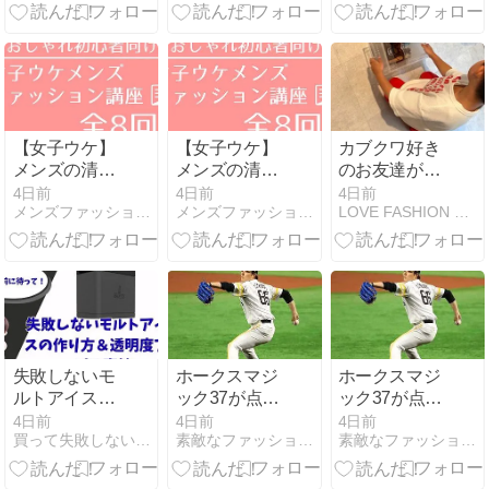
ラウン系カラ
実
ー
【1203B051-
200】
【女子ウケ】
【女子ウケ】
カブクワ好き
メンズの清潔
メンズの清潔
のお友達が遊
感コーデ5選
感コーデ5選
びに！！一番
4日前
4日前
4日前
メンズファッション初心者講座〜２０代から始める男のお洒落の…
メンズファッション初心者講座
LOVE FASHION LIFE ＊ by moe.
｜初心者が最
｜初心者が最
盛り上がった
初に揃えるべ
初に揃えるべ
おもちゃの紹
きアイテム
きアイテム
介
失敗しないモ
ホークスマジ
ホークスマジ
ルトアイスの
ック37が点灯
ック37が点灯
作り方＆透明
ーー早すぎる
ーー早すぎる
4日前
4日前
4日前
買って失敗しない家電サイト
素敵なファッションとスポーツを愛するブログ
素敵なファッションとスポーツが好き
度アップの裏
(@_@) 阪神今
(@_@) 阪神今
技
日の負けは痛
日の負けは痛
い・・・高橋
い・・・高橋