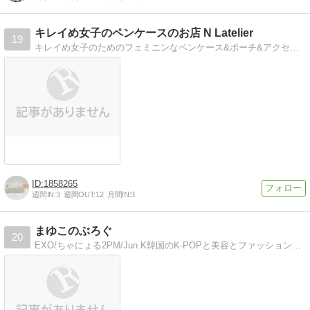
キレイめ女子のペンケースのお店 N Latelier
19
キレイめ女子のためのフェミニンなペンケース&ポーチ&アクセサリーShop/Cancam.Rayなどが好きな清楚な女の子向けの雑貨をハンドメイドしています。
1858265
週間IN:
3
週間OUT:
12
月間IN:
3
まゆこのぶろぐ
20
EXO/ちゃにょる2PM/Jun.K韓国のK-POPと美容とファッションと日記といろいろつめこみぶろぐ~~！