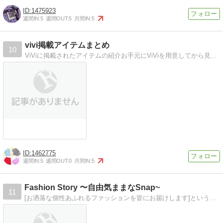
1475923
週間IN:
5
週間OUT:
5
月間IN:
5
vivi掲載アイテムまとめ
10
ViViに掲載されたアイテムの紹介お手元にViViを用意してから見ていただくと捗ります。
1462775
週間IN:
5
週間OUT:
0
月間IN:
5
Fashion Story 〜自由気ままなSnap~
11
[お洒落な個性あふれるファッションを皆にお届けします]というコンセプトを元に、男女ともに色々なおすすめアイテムやコーディネイトを載せていくブログです。