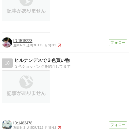
1515223
週間IN:
3
週間OUT:
15
月間IN:
3
ヒルナンデスで３色買い物
18
３色ショッピングを紹介してます
1483478
週間IN:
3
週間OUT:
12
月間IN:
3