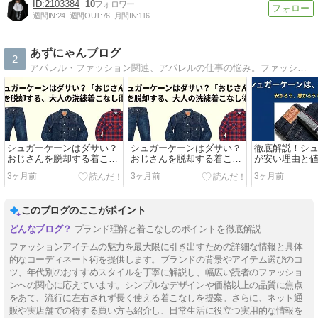
2103384
10
週間IN:
24
週間OUT:
76
月間IN:
116
あずにゃんブログ
2
アパレル・ファッション関連、アパレルの仕事の悩み。ファッションメインの雑誌ブログです。宜しくお願いします(* ´ ▽ ` *)ﾉ
シュガーケーンはダサい？
シュガーケーンはダサい？
徹底解説！シ
おじさんを脱却する着こな
おじさんを脱却する着こな
が安い理由と
し術
し術
質の秘密
3ヶ月前
3ヶ月前
3ヶ月前
このブログのここがポイント
ブランド理解と着こなしのポイントを徹底解説
ファッションアイテムの魅力を最大限に引き出すための詳細な情報と具体
的なコーディネート術を提供します。ブランドの背景やアイテム選びのコ
ツ、年代別のおすすめスタイルを丁寧に解説し、幅広い読者のファッショ
ンへの関心に応えています。シンプルなデザインや価格以上の品質に焦点
をあて、流行に左右されず長く使える着こなしを提案。さらに、ネット通
販や実店舗での得する買い方も紹介し、日常生活に役立つ実用的な情報を