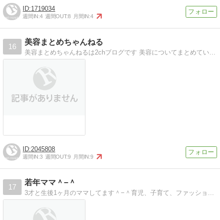
1719034
週間IN:
4
週間OUT:
8
月間IN:
4
美容まとめちゃんねる
16
美容まとめちゃんねるは2chブログです 美容についてまとめているので色々探してみてください。
2045808
週間IN:
3
週間OUT:
9
月間IN:
9
若年ママ＾−＾
17
3才と生後1ヶ月のママしてます＾−＾育児、子育て、ファッションのブログです！ママ友募集＾−＾