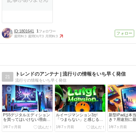
1801641
1
週間IN:
3
週間OUT:
3
月間IN:
3
トレンドのアンテナ | 流行りの情報をいち早く発信
21
流行りの情報をいち早く発信
PS5デジタルエディション
ルイージマンション3が
新型iPadは本
を買ってはいけない理由と
「つまらない」と感じる4
き？用途別に
は？後悔しない選び方を解
つの理由と攻略で楽しむ方
を提案します
1年7ヶ月前
1年7ヶ月前
1年7ヶ月前
説
法