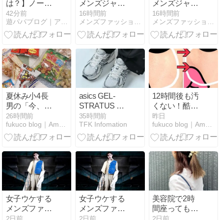
は？】ノース
メンズジャケ
メンズジャケ
フェイス「ズ
ットコーデ｜
ットコーデ｜
42分前
16時間前
16時間前
遊パパブログ｜アウトドアファッション中心のライフスタイル
メンズファッション初心者講座
メンズファッション初心者講座〜２０代から始める男のお洒落の…
ーピッカーク
おしゃれ初心
おしゃれ初心
ルー」徹底レ
者が押さえた
者が押さえた
ビュー｜遊び
い選び方と着
い選び方と着
心あふれるデ
こなし術
こなし術
ザインが魅
力！
夏休み小4長
asics GEL-
12時間後も汚
男の「今、そ
STRATUS MC
くない！酷暑
れ言う！？」
とは？特徴・
の最強毛穴下
26時間前
35時間前
昨日
fukuco blog｜Ameba (アメーバ)
TFK Infomation
fukuco blog｜Ameba (アメーバ)
がしんどい
履き心地・デ
地
ザインを徹底
解説
女子ウケする
女子ウケする
美容院で2時
メンズファッ
メンズファッ
間座ってもラ
ションの基本
ションの基本
ク！アラフォ
2日前
2日前
2日前