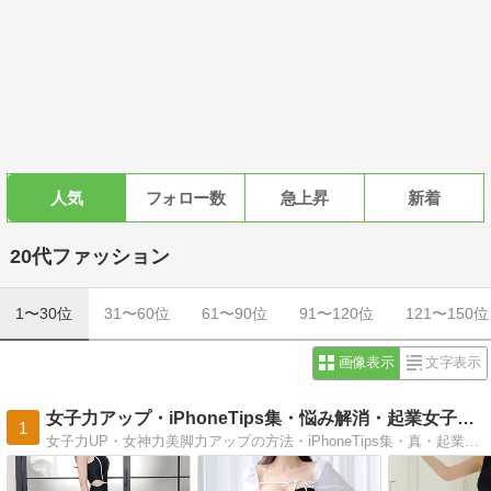
人気
フォロー数
急上昇
新着
20代ファッション
1〜30位
31〜60位
61〜90位
91〜120位
121〜150位
画像表示
文字表示
女子力アップ・iPhoneTips集・悩み解消・起業女子情報
1
女子力UP・女神力美脚力アップの方法・iPhoneTips集・真・起業女子・悩み解消アイテム情報 -ヴィーナスナイン-