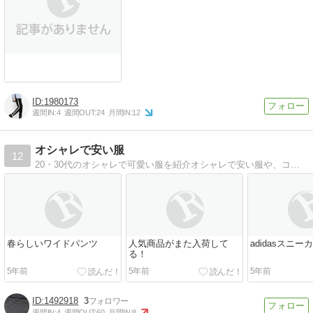
1980173
週間IN:
4
週間OUT:
24
月間IN:
12
オシャレで安い服
12
20・30代のオシャレで可愛い服を紹介オシャレで安い服や、コーディネートを紹介しています。
春らしいワイドパンツ
人気商品がまた入荷して
adidasスニー
る！
5年前
5年前
5年前
1492918
3
週間IN:
4
週間OUT:
60
月間IN:
8