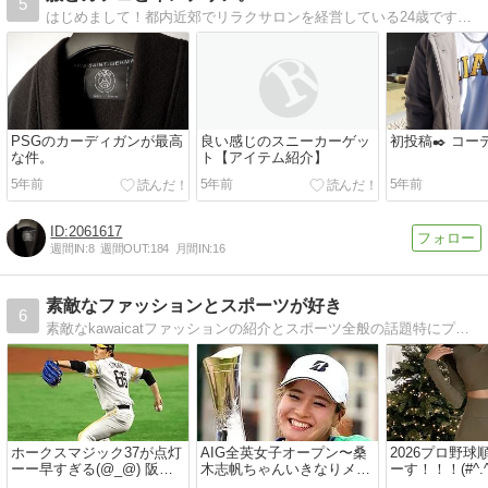
5
はじめまして！都内近郊でリラクサロンを経営している24歳です気軽にのぞいて行ってください！・柔道整復師・fashion・daily look・健康雑学
PSGのカーディガンが最高
良い感じのスニーカーゲッ
初投稿✒️ コー
な件。
ト【アイテム紹介】
5年前
5年前
5年前
2061617
週間IN:
8
週間OUT:
184
月間IN:
16
素敵なファッションとスポーツが好き
6
素敵なkawaicatファッションの紹介とスポーツ全般の話題特にプロ野球・テニス・ゴルフ他の結果や日々感じたことを日記にしています(^_-)-☆
ホークスマジック37が点灯
AIG全英女子オープン〜桑
2026プロ野
ーー早すぎる(@_@) 阪神
木志帆ちゃんいきなりメジ
ーす！！！(#^.^
今日の負けは痛い・・・高
ャー初制覇！！！凄