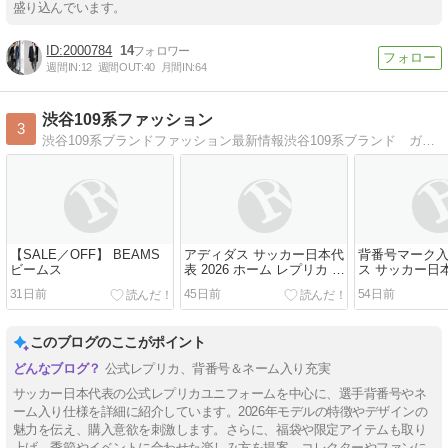
盛り込んでいます。
2000784
14
週間IN:
12
週間OUT:
40
月間IN:
64
渋谷109系ファッション
3
渋谷109系ブランドファッション最新情報渋谷109系ブランド ガールズ＆レディースファッション最新情報
【SALE／OFF】 BEAMS
アディダス サッカー日本代
背番号マーク入
ビームス
表 2026 ホーム レプリカ ユ
ス サッカー日本
ニフォーム
ホーム レプリ
31日前
45日前
54日前
ーム 半袖 kd334
アディダス】
代表レプリカ
このブログのここがポイント
公式レプリカ、背番号＆ネーム入り充実
サッカー日本代表の公式レプリカユニフォームを中心に、選手背番号やネ
ーム入り仕様を詳細に紹介しています。2026年モデルの特徴やデザインの
魅力を伝え、購入意欲を刺激します。さらに、福袋や限定アイテムも取り
上げ、季節やイベントに合わせた楽しみ方を提案。コレクターやファンに