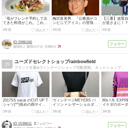
「母がフレンチ予約して出
梅沢富美男、『公務員がコ
【三重】放置
てきた料理がこれ。これを
ンビニでアイス』の苦情に
が逆さまに！？
美味しい言って食べる初老
激怒！！
り通報も、、
4年前
4年前
4年前
悲しすぎんよ。。」
2086166
週間IN:
2
週間OUT:
15
月間IN:
3
ユーズドセレクトショップrainbowfield
25
ブランド古着&ヴィンテージショップ宅配買取、ネットショップあり。古着、万年筆、インテリア、オルゴール、地球儀...
2017SS sacai のCUT UP T
ヴィンテージMEYERS パ
80s I.N. EX
シャツ(^^)長めの両サイド
イソン × レザーショルダー
イケダのボー
ジップ仕様です。...
バッグ(^^)USA製です。...
ト(^^)国内正規
3年前
3年前
3年前
1538611
2