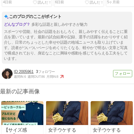
4日前
6日前
5ヶ月前
橋遥人は計算していたの
い！！！
に・・・（＞＜；）
このブログのここがポイント
多彩な話題と親しみやすさが魅力
スポーツや芸能、社会の話題をおもしろく、親しみやすく伝えることに重
点を置いています。最新の試合結果や記録、選手の活躍をわかりやすく紹
介し、日常のちょっとした幸せや話題の地域ニュースも取り上げていま
す。読者がついついページをめくりたくなる、軽やかで明るい文章と写真
で構成されており、身近なことに興味や感動を感じてもらえる工夫をして
います。
2005961
3
週間IN:
6
週間OUT:
86
月間IN:
8
最新の記事画像
【サイズ感
女子ウケする
女子ウケする