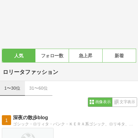
人気
フォロー数
急上昇
新着
ロリータファッション
1〜30位
31〜60位
画像表示
文字表示
深夜の散歩blog
1
ゴシック・ロリィタ・パンク・ＫＥＲＡ系ゴシック、ロリヰタ、パンク、ＫＥＲＡ系ファッションのアイテムを発掘するよ！