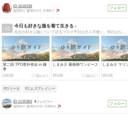
1616338
週間IN:
0
週間OUT:
0
月間IN:
1
今日も好きな服を着て生きる -
13
自分の好きな服について語るブログ平日は大人可愛い、休日はちょっぴりロリータファッション今１番好きなブランドはエムズグレイシーです
第二回 TPO度外視会 in 鎌
しまみさ 薔薇柄ワンピース
しまみさ マリ
倉
13日前
20日前
20日前
#ロリータ
#エムズグレイシー
2135383
4
週間IN:
0
週間OUT:
65
月間IN:
0