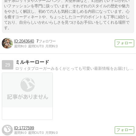
皇子系ロリィタやスチームパンク、天使界隈など、幻想的でレトロかわい
いファッションを専門に扱っています。それぞれのスタイルの歴史や魅力
をやさしく解説し、初めての人も気軽に楽しめる内容になっています。心
を癒すコーディネートや、ちょっとしたコーデのポイントも丁寧に紹介し
ており、自分らしいかわいらしさを見つけるお手伝いをしてくれる場所で
す。
2043640
7
週間IN:
0
週間OUT:
0
月間IN:
0
ミルキーロード
29
ロリィタブローガーみるくがとっても可愛い最新情報をお届けします。写真も沢山あるよ。
1727599
週間IN:
0
週間OUT:
0
月間IN:
0