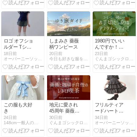
服の絵描き歌
で学ぶ
ロゴ オフショ
しまみさ 薔薇
1980円でいい
ルダー Tシャ
柄ワンピース
んですか！？
ツ｜ニーハイ
たっぷりお手
18日前
20日前
23日前
オーバーニーソックスファッションクルーズ
今日も好きな服を着て生きる -
ぐんまゴシックロリータ紀行｜群馬でゴスロリをもっと楽しもう！
ソックスと相
頃アフタヌー
性抜群の
ンティー
Y2K・平成ギ
ャル・サブカ
ルストリート
コーデ
この服も大好
地元に愛され
フリルティア
き
45周年 薔薇に
ードハートア
囲まれるレト
イドルワンピ
24日前
30日前
34日前
148cm一般人のコーディネートブログ
ぐんまゴシックロリータ紀行｜群馬でゴスロリをもっと楽しもう！
オーバーニーソックスファッションクルーズ
ロ喫茶
ース｜ニーハ
イソックスで
完成する量産