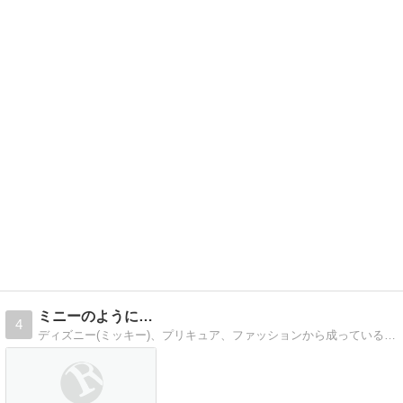
ミニーのように…
4
ディズニー(ミッキー)、プリキュア、ファッションから成っている私のｇｄｇｄ日常日記