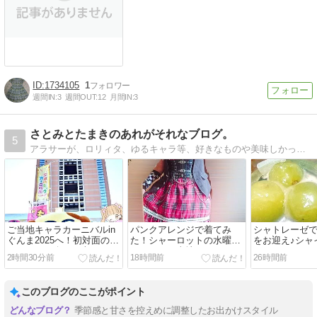
1734105
1
週間IN:
3
週間OUT:
12
月間IN:
3
さとみとたまきのあれがそれなブログ。
5
アラサーが、ロリィタ、ゆるキャラ等、好きなものや美味しかったものなどを自由気ままに更新しているブログです。
ご当地キャラカーニバルin
パンクアレンジで着てみ
シャトレーゼ
ぐんま2025へ！初対面の推
た！シャーロットの水曜日
をお迎え♪シャ
しキャラに会えて幸せ♡
コーデでご当地キャライベ
ットゼリー＆
2時間30分前
18時間前
26時間前
ントへ！
菓子が可愛す
このブログのここがポイント
季節感と甘さを控えめに調整したお出かけスタイル