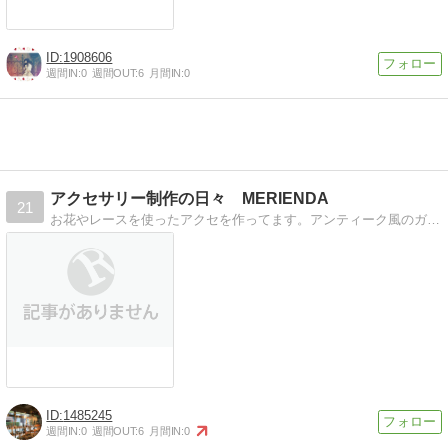
1908606
週間IN:
0
週間OUT:
6
月間IN:
0
アクセサリー制作の日々 MERIENDA
21
お花やレースを使ったアクセを作ってます。アンティーク風のガーリーな作品ばかりです。販売もしています。
1485245
週間IN:
0
週間OUT:
6
月間IN:
0