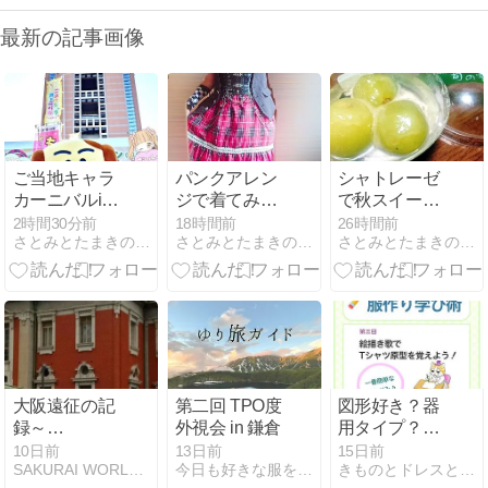
最新の記事画像
ご当地キャラ
パンクアレン
シャトレーゼ
カーニバルin
ジで着てみ
で秋スイーツ
ぐんま2025
た！シャーロ
をお迎え♪シャ
2時間30分前
18時間前
26時間前
さとみとたまきのあれがそれなブログ。
さとみとたまきのあれがそれなブログ。
さとみとたまきのあれがそれなブログ。
へ！初対面の
ットの水曜日
インマスカッ
推しキャラに
コーデでご当
トゼリー＆ハ
会えて幸せ♡
地キャライベ
ロウィン和菓
ントへ！
子が可愛すぎ
た♡
大阪遠征の記
第二回 TPO度
図形好き？器
録～
外視会 in 鎌倉
用タイプ？あ
7/4(土)Romantic
なたに合う洋
10日前
13日前
15日前
SAKURAI WORLD by 桜井優
今日も好きな服を着て生きる -
きものとドレスとテクノロジー
A La Mode25
裁の始め方｜