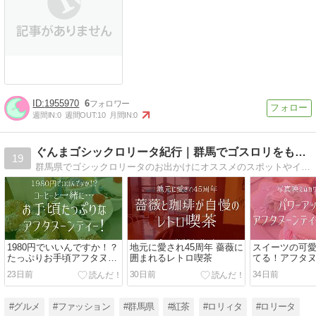
1955970
6
週間IN:
0
週間OUT:
10
月間IN:
0
ぐんまゴシックロリータ紀行｜群馬でゴスロリをもっと楽しもう！
19
群馬県でゴシックロリータのお出かけにオススメのスポットやイベントを紹介します
1980円でいいんですか！？
地元に愛され45周年 薔薇に
スイーツの可
たっぷりお手頃アフタヌー
囲まれるレトロ喫茶
てる！アフタ
ンティー
専門店
23日前
30日前
34日前
#グルメ
#ファッション
#群馬県
#紅茶
#ロリィタ
#ロリータ