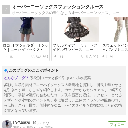
オーバーニーソックスファッションクルーズ
7
オーバーニーソックスの着こなし方オーバーニーソックス、ニーハイソックスをとおして紹介
ロゴ オフショルダー Tシャ
フリルティアードハートア
スウェットイ
ツ｜ニーハイソックスと相
イドルワンピース｜ニーハ
ャパンツミニ
性抜群のY2K・平成ギャ
イソックスで完成する量産
ーハイソック
18日前
34日前
41日前
ル・サブカルストリートコ
型アイドルコーデ
のサブカル＆
ーデ
このブログのここがポイント
系統別コーデと個性引き立つ小物提案
多彩な系統や素材でニーハイソックスの新境地を提案し、脚長や華やかさ
を引き出す着こなし術を紹介します。ガーリーからカジュアルまで幅広く
対応し、季節や流行に合わせたコーデ例を豊富に収録。アクセントとなる
デザインや小物のポイントも丁寧に解説し、全体のバランスや配色のコツ
も伝授。これ一冊で、個性豊かなニーハイスタイルを自在に操るための指
南書となっています。
740820
10
週間IN:
0
週間OUT:
96
月間IN:
3