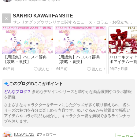
SANRIO KAWAII FANSITE
8
サンリオグッズやサンリオに関するニュース・コラム・お役立ち情報の他、ハロースイートデイズ（ハロスイ）攻略情報を配信中♪ （旧サンリオKAWAII.com）
【用語集】ハロスイ辞典
【用語集】ハロスイ辞典
ハローキティ H
【攻略・裏技】
【攻略・裏技】
ボアイテム一
64日前
64日前
2年7ヶ月前
このブログのここがポイント
多彩なデザインシリーズと華やかな商品展開やコラボ情報
を網羅
さまざまなキャラクターをテーマにしたグッズが多く取り揃えられ、各シ
リーズの魅力を存分に楽しめる内容です。ぬいぐるみから雑貨まで幅広い
アイテムやコラボ商品も紹介し、キャラクター愛を満喫できるラインナッ
プを誇ります。
2041723
2