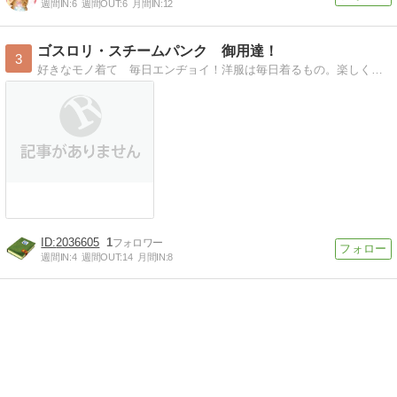
週間IN:
6
週間OUT:
6
月間IN:
12
ゴスロリ・スチームパンク 御用達！
3
好きなモノ着て 毎日エンヂョイ！洋服は毎日着るもの。楽しくなくっちゃ意味がない！ ゴスロリ(ゴシック・ロリータ）スチパン、コスプレ etc.色んなファッション 楽しもう(´艸｀*)
2036605
1
週間IN:
4
週間OUT:
14
月間IN:
8