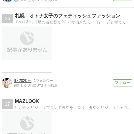
札幌 オトナ女子のフェティッシュファッション
26
ｺﾞｼｯｸ＆ﾛﾘｰﾀ服の着せ替えｲﾍﾞﾝﾄが出来たら…（｡･_･｡)と考えておりまふ。其の関連雑記。
202076
1
週間IN:
0
週間OUT:
2
月間IN:
0
MAZLOOK
27
絵からオリジナルブランド設立を。ロリィタやオリジナルキャラクターの絵やお知らせを載せていきます。