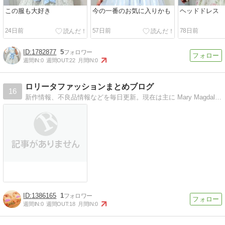
この服も大好き
今の一番のお気に入りかも
ヘッドドレス
24日前
57日前
78日前
1782877
5
週間IN:
0
週間OUT:
22
月間IN:
0
ロリータファッションまとめブログ
16
新作情報、不良品情報などを毎日更新。現在は主に Mary Magdalene に関する話題をまとめています。
1386165
1
週間IN:
0
週間OUT:
18
月間IN:
0