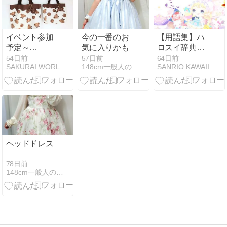
韓国コーデ
イベント参加
今の一番のお
【用語集】ハ
予定～
気に入りかも
ロスイ辞典
6/21(日)arteVarieF2606/CC
【攻略・裏
54日前
57日前
64日前
SAKURAI WORLD by 桜井優
148cm一般人のコーディネートブログ
SANRIO KAWAII FANSITE
福岡64
技】
ヘッドドレス
78日前
148cm一般人のコーディネートブログ