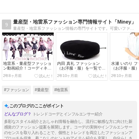
量産型・地雷系ファッション専門情報サイト「Miney」
9
量産型・地雷系ファッション情報の専門サイトです。可愛いファッション、アクセサリーを紹介しています。量産型・地雷系ファッションが好きな女子に最新情報をお届けします。
地雷系・量産型ファッショ
内田 真礼 ファッション
水瀬 いのり 
ン動画紹介！コーディネー
（お洋服・服）を一覧で紹
（お洋服・服
トの参考に♪
介！内田 真礼さんの着てい
介！水瀬 いの
2年8ヶ月前
2年10ヶ月前
2年10ヶ月前
たお洋服をチェック♪
いたお洋服をチ
#ファッション
#量産型
#地雷系
このブログのここがポイント
トレンドコーデとインフルエンサー紹介
多彩なスタイル紹介とおしゃれ情報を融合し、流行に敏感な方に向けた新
感覚のファッション提案を展開します。コーデの実例やインフルエンサー
のセンスを取り入れることで、個性とトレンドを両立したファッションア
プローチを促進。着こなしのヒントやアイテム紹介も充実し、自分らしさ