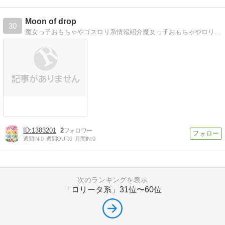
Moon of drop
30
魔女っ子おもちゃやゴスロリ系情報紹介魔女っ子おもちゃやロリィタさん向けの情報をまとめています。
1383201
2
週間IN:
0
週間OUT:
0
月間IN:
0
次のランキングを表示
「ロリータ系」
31位〜60位