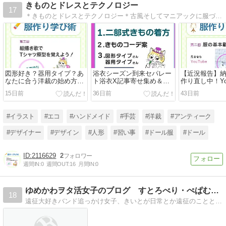
きものとドレスとテクノロジー
17
＊きものとドレスとテクノロジー＊古風そしてマニアックに服づくりを考えてきた私がその想いを小さなお人形を通じて表現いたしますお人形服のご紹介とその作り方＊計画中です
図形好き？器用タイプ？あ
浴衣シーズン到来セパレー
【近況報告】
なたに合う洋裁の始め方｜
ト浴衣X記事寄せ集め＆猫
作り直し中！Yo
服の絵描き歌で学ぶ
侍コーデまとめ＋ぬい服近
Instagram
15日前
36日前
43日前
況
が変わるワケ
#イラスト
#エコ
#ハンドメイド
#手芸
#洋裁
#アンティーク
#デザイナー
#デザイン
#人形
#習い事
#ドール服
#ドール
2116629
2
週間IN:
0
週間OUT:
16
月間IN:
0
ゆめかわヲタ活女子のブログ すとろべり・ぺぱむーん
18
遠征大好きバンド追っかけ女子、きいとが日常とか遠征のこととかヲタ活のことを書くブログです。ゆめかわいいとVaporwaveと聖飢魔IIが好き キラキラしたい！