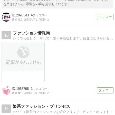
を磨きたい人に最適な内容を提供しています。
2093343
4
週間IN:
0
週間OUT:
1
月間IN:
2
ファッション情報局
10
いつでも美しく、そして可愛くを応援します。綺麗になりたい女性の為のファッション・コスメ等のご紹介！ 頑張るあなたにより良い情報をお届けします！！
1966796
1
週間IN:
0
週間OUT:
0
月間IN:
2
姫系ファッション・プリンセス
11
カワイイ姫系のファッションを紹介フリフリ・ピンク・ホワイト系のお洋服を集めています