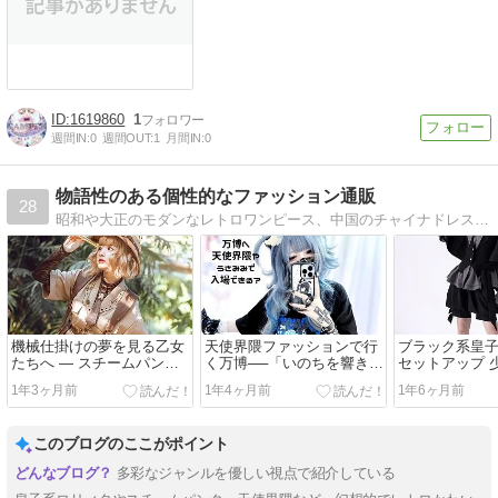
1619860
1
週間IN:
0
週間OUT:
1
月間IN:
0
物語性のある個性的なファッション通販
28
昭和や大正のモダンなレトロワンピース、中国のチャイナドレスをアレンジして作られたワンピース、魔女や魔法使いのためのアイテムやドレス、貴族のお嬢様のようなクラシカルなワンピースやドレス、外套など、性的なお洋服届けします。
機械仕掛けの夢を見る乙女
天使界隈ファッションで行
ブラック系皇
たちへ — スチームパンク
く万博──「いのちを響き合
セットアップ 
ファッション入門
わせる」未来をまとう
間も無く即納
1年3ヶ月前
1年4ヶ月前
1年6ヶ月前
このブログのここがポイント
多彩なジャンルを優しい視点で紹介している