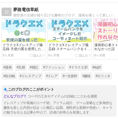
夢路電信草紙
22
個性派の主婦が繰り広げる趣味のブログ。漫画を描くって楽しい〜と思っている漫画初心者。青文字系よりの服やゲームドラゴンクエストX内で操作する自キャラのコーディネート紹介。まれにその他雑記。
ドラクエXドレスアップ備
ドラクエXドレスアップ備
漫画初心者ス
忘録 天使の翼を使用したド
忘録 スチームパンクをイメ
れなかった話
レア紹介
ージしたドレア紹介
5ヶ月前
6ヶ月前
6ヶ月前
#漫画
#主婦
#雑記
#ファッション
#ドラクエ10
#dq10
#自分軸
#ドレスアップ
#ドレア
#一次創作
#趣味
#ロリィタ
このブログのここがポイント
コーデの工夫やアイテムの詳細にこだわる展開
ドレスアップや装備のコーデ術、アイテム紹介、ゲーム攻略など多角的な
趣味を楽しむ内容が詰まった幅広い誌面。個性的な装飾や色使い、キャラ
の魅力を伝える記事が中心で、読者の好奇心を刺激します。