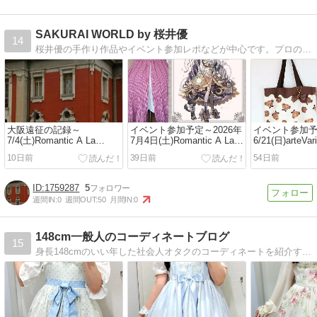
SAKURAI WORLD by 桜井優
14
桜井優の手作り作品やイベント参加レポなどが中心です。プロの縫い子なので本格的な仕様のお洋服や小物をお届けいたします(^^)アメブロはサブページとして使用してま…
大阪遠征の記録～
イベント参加予定～2026年
イベント参加
7/4(土)Romantic A La
7月4日(土)Romantic A La
6/21(日)arteVa
Mode25
Mode25
福岡64
10日前
39日前
54日前
1759287
5
週間IN:
0
週間OUT:
50
月間IN:
0
148cm一般人のコーディネートブログ
15
身長148cmのいい年した社会人オタクのコーディネートを紹介するブログです。かわいい系の服、ロリィタ、和服、男装、いろいろ着ます。