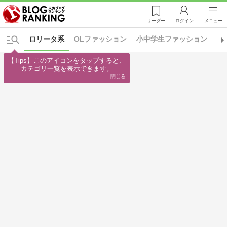
リーダー
ログイン
メニュー
ロリータ系
OLファッション
小中学生ファッション
日
【Tips】このアイコンをタップすると、

カテゴリ一覧を表示できます。
閉じる