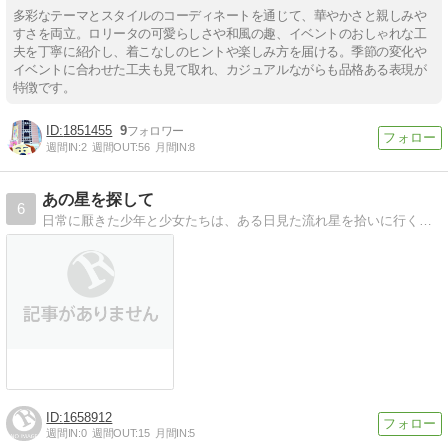
多彩なテーマとスタイルのコーディネートを通じて、華やかさと親しみや
すさを両立。ロリータの可愛らしさや和風の趣、イベントのおしゃれな工
夫を丁寧に紹介し、着こなしのヒントや楽しみ方を届ける。季節の変化や
イベントに合わせた工夫も見て取れ、カジュアルながらも品格ある表現が
特徴です。
1851455
9
週間IN:
2
週間OUT:
56
月間IN:
8
あの星を探して
6
日常に厭きた少年と少女たちは、ある日見た流れ星を拾いに行くことにしました。流れ星は、何処に？トランクに荷物を詰め込んで、彼らの非日常が始まります。
1658912
週間IN:
0
週間OUT:
15
月間IN:
5