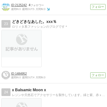
2125242
4
週間IN:
0
週間OUT:
5
月間IN:
0
どきどきなあした。xxx％
23
ロリィタ系ファッションのブログです＊
1484952
週間IN:
0
週間OUT:
4
月間IN:
0
x Balsamic Moon x
24
レジンや天然石でアクセサリーを製作しています。緑と紫、赤ｘ黒にこだわったラインナップ。新作やイベント情報などUPしています。時々薔薇のお話もｖ