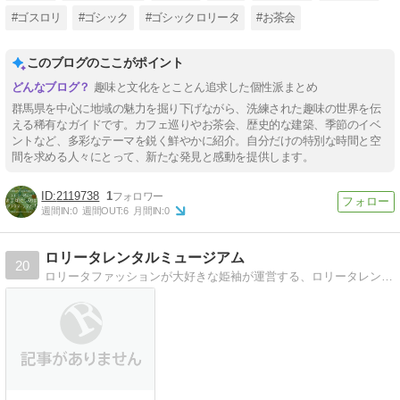
#ゴスロリ
#ゴシック
#ゴシックロリータ
#お茶会
このブログのここがポイント
趣味と文化をとことん追求した個性派まとめ
群馬県を中心に地域の魅力を掘り下げながら、洗練された趣味の世界を伝
える稀有なガイドです。カフェ巡りやお茶会、歴史的な建築、季節のイベ
ントなど、多彩なテーマを鋭く鮮やかに紹介。自分だけの特別な時間と空
間を求める人々にとって、新たな発見と感動を提供します。
2119738
1
週間IN:
0
週間OUT:
6
月間IN:
0
ロリータレンタルミュージアム
20
ロリータファッションが大好きな姫袖が運営する、ロリータレンタルショップのブログです。ロリータは主に、BABY、ALICE、Innocent World、A