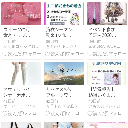
型アイドルコ
ーデ
スイーツの可
浴衣シーズン
イベント参加
愛さアップし
到来セパレー
予定～2026年
てる！アフタ
ト浴衣X記事
7月4日
34日前
36日前
39日前
ぐんまゴシックロリータ紀行｜群馬でゴスロリをもっと楽しもう！
きものとドレスとテクノロジー
SAKURAI WORLD by 桜井優
ヌーンティー
寄せ集め＆猫
(土)Romantic
専門店
侍コーデまと
A La Mode25
め＋ぬい服近
況
スウェットイ
サックス×赤
【近況報告】
ンナーカボチ
フルーツワン
納得いくまで
ャパンツミニ
ピース🍓
作り直し中！
41日前
42日前
43日前
オーバーニーソックスファッションクルーズ
今日も好きな服を着て生きる -
きものとドレスとテクノロジー
スカパン｜ニ
YouTubeと
ーハイソック
Instagram動画
スと相性抜群
の仕上がりが
のサブカル＆
変わるワケ