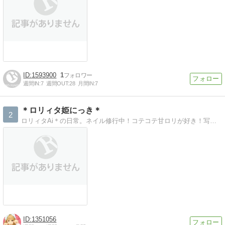
1593900
1
週間IN:
7
週間OUT:
28
月間IN:
7
＊ロリィタ姫にっき＊
2
ロリィタAi＊の日常。ネイル修行中！コテコテ甘ロリが好き！写真メインです。
1351056