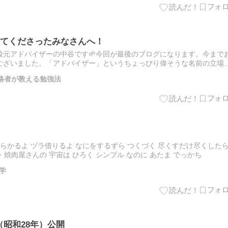
てくださったみなさんへ！
校元アドバイザーの中谷です🌱今回が最後のブログになります。今まで
ございました。「アドバイザー」というちょっぴり偉そうな名前の立場
さんの方々と関わることができました。たった1年早く受験しただけで…
合格者が教える勉強法
ずらかるよ ヅラ借りるよ なにをするずら つくづく 尽くすだけ尽くした
 焼肉屋さんの 宇宙は ひろく シンプル なのに あたま でっかち
学
（昭和28年）公開