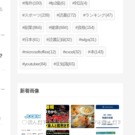
海外(100)
fp2級(6)
対話(4)
る
スポーツ(239)
読書(272)
ランキング(47)
副業(866)
健康(684)
資格(154)
日本(61)
読書記録(32)
sdgs(31)
microsoftoffice(12)
excel(32)
本(143)
？
youtuber(84)
豆知識(65)
＞
新着画像
を
関