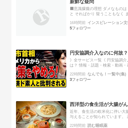
新鮮な疑問
⬛️意識朦朧の理想 ダメなものは
と そればかり 疑うこともなく 
16時間前
インスピレーション文
5
円安協調介入なのに何故？
》全サービス一覧《 円安協調
は？ 情報・話題・検索・動画・
『参考動画』 円安協調介入な
22時間前
なんでも！一覧中(集)
3
西洋型の食生活が大腸がん
近年、食生活の欧米化に伴い大
与えることが知られています。
連性が見られるものの、食事が
22時間前
読む睡眠薬