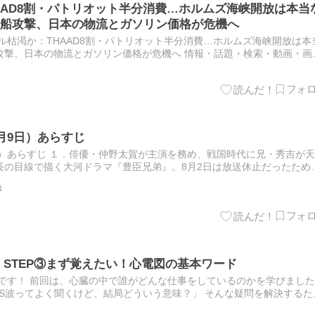
AAD8割・パトリオット半分消費…ホルムズ海峡開放は本当
船攻撃、日本の物流とガソリン価格が危機へ
ル枯渇か：THAAD8割・パトリオット半分消費…ホルムズ海峡開放は本
攻撃、日本の物流とガソリン価格が危機へ 情報・話題・検索・動画・画
NS・話題・ニュース＞ ＜真相探求＞ 『参考動画』 米…
月9日）あらすじ
日）あらすじ １．俳優・仲野太賀が主演を務め、戦国時代に兄・秀吉が
長の目線で描く大河ドラマ『豊臣兄弟』。8月2日は放送休止だったため
き
 STEP③まず覚えたい！心電図の基本ワード
です！ 前回は、心臓の中で誰がどんな仕事をしているのかを学びました
RS波ってよく聞くけど、結局どういう意味？」 そんな疑問を解決するた
覚えておきたい基本ワードを学んでいきましょう！ 最…