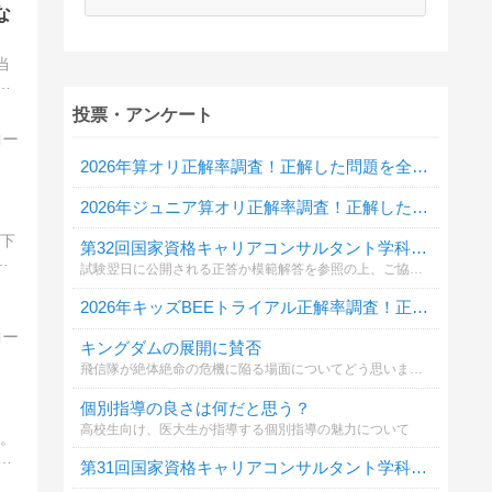
な
当
投票・アンケート
2026年算オリ正解率調査！正解した問題を全て教えてください
2026年ジュニア算オリ正解率調査！正解した問題を全て教えてください
天下
第32回国家資格キャリアコンサルタント学科試験自己採点投票
、
試験翌日に公開される正答か模範解答を参照の上、ご協力ください。
2026年キッズBEEトライアル正解率調査！正解した問題を全て教えてください
キングダムの展開に賛否
飛信隊が絶体絶命の危機に陥る場面についてどう思いますか？
個別指導の良さは何だと思う？
高校生向け、医大生が指導する個別指導の魅力について
。
め
第31回国家資格キャリアコンサルタント学科試験自己採点投票