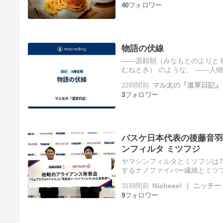
40
物語の伏線
――源頼朝（みなもとのよりとも
むねとき） のような、 ――人
時 のような、 ――人物 とは―
22時間前
マル太の『道草日記』
3
バスケ日本代表の後藤音羽
ンフィルタ ミツフジ
ヤマシンフィルタとミツフジは7
するナノファイバー繊維とミツ
電磁波シールドフィルタ」の製
31時間前
Nicheee! ｜ ニッチ
9