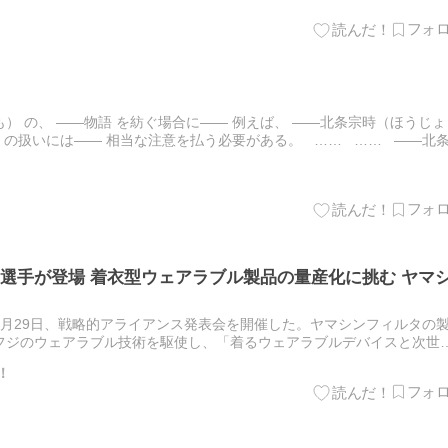
） の、 ――物語 を紡ぐ場合に―― 例えば、 ――北条宗時（ほうじょ
物 の扱いには―― 相当な注意を払う必要がある。 …… …… ――北
― ――物語 が、いよいよ…
選手が登場 着衣型ウェアラブル製品の量産化に挑む ヤマ
月29日、戦略的アライアンス発表会を開催した。ヤマシンフィルタの
フジのウェアラブル技術を駆使し、「着るウェアラブルデバイスと次世
品を量産・販売を加速するために資本業務提携を締結した。 第…
ー！