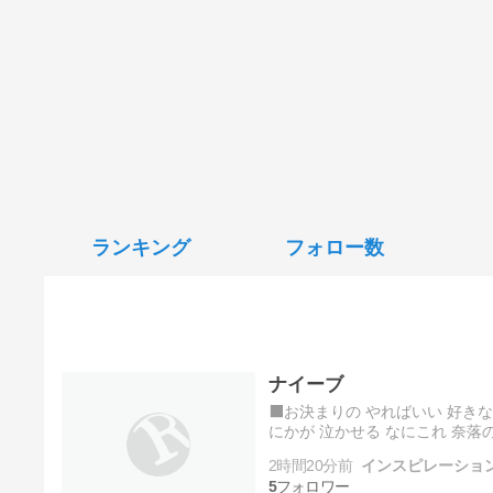
ランキング
フォロー数
ナイーブ
⬛️お決まりの やればいい 好き
にかが 泣かせる なにこれ 奈落の
ていない すぐに ばれて 逃げて 
2時間20分前
インスピレーショ
5