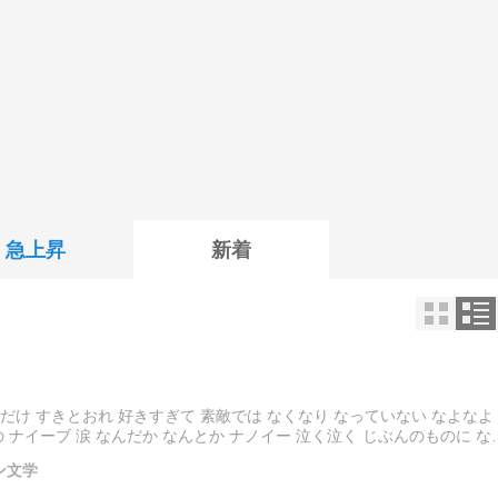
急上昇
新着
なだけ すきとおれ 好きすぎて 素敵では なくなり なっていない なよなよ
 ナイーブ 涙 なんだか なんとか ナノイー 泣く泣く じぶんのものに な
隠れて また ばれて に…
ン文学