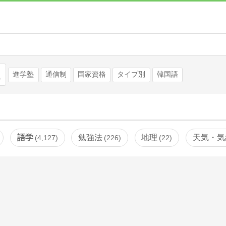
検索
進学塾
通信制
国家資格
タイプ別
韓国語
語学
勉強法
地理
天気・気
4,127
226
22