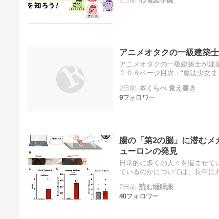
アニメオタクの一級建築士
アニメオタクの一級建築士が建
２０８ページ目次：“魔法少女まど
ＥＲ” “レディ・プレイヤー１” “
2日前
本くらべ 覚え書き
9
腸の「第2の脳」に潜むメ
ューロンの発見
日常的に多くの人々を悩ませて
ているのかについては、長年に
チームによる最新の研究では、
2日前
読む睡眠薬
40