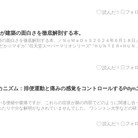
が建築の面白さを徹底解剖する本。
築の面白さを徹底解剖する本。／ＮｏＭａＤｏＳ２０２４年６月１８日
か☆マギカ” “任天堂スーパーマリオシリーズ” “ＨＵＮＴＥＲ×ＨＵＮ
ドラゴンボール” “千と千尋の神隠し” “呪術…
カニズム：排便運動と痛みの感覚をコントロールするPdyn
いる便秘や腹痛ですが、これらの症状が腸の内部でどのように関連し合
わたり十分な解明がなされていませんでした。 ワシントン大学などの研
大腸内に存在する特定の神経細胞群が、腸の内容物を押し出す運動…