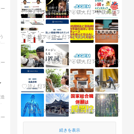
う
条宗
シ
製造
代
続きを表示