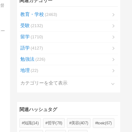
関連カテゴリー
監督
教育・学校
2463
受験
2132
留学
1710
語学
4127
勉強法
226
地理
22
カテゴリーを全て表示
関連ハッシュタグ
知識(14)
哲学(78)
美容(407)
toeic(67)