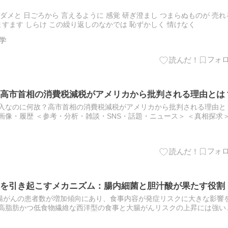
 ダメと 日ごろから 言えるように 感覚 研ぎ澄まし つまらぬものが 売れ
ますます しらけ この繰り返しのなかでは 恥ずかしく 情けなく
学
高市首相の消費税減税がアメリカから批判される理由とは
介入なのに何故？高市首相の消費税減税がアメリカから批判される理由と
画像・履歴 ＜参考・分析・雑談・SNS・話題・ニュース＞ ＜真相探求
のに何故？高市首相の消費税減税がアメリカから批判される理…
を引き起こすメカニズム：腸内細菌と胆汁酸が果たす役割
腸がんの患者数が増加傾向にあり、食事内容が発症リスクに大きな影響
 高脂肪かつ低食物繊維な西洋型の食事と大腸がんリスクの上昇には強い
どのようにして腫瘍の発生を促すのかという詳細なメカニズムは完…