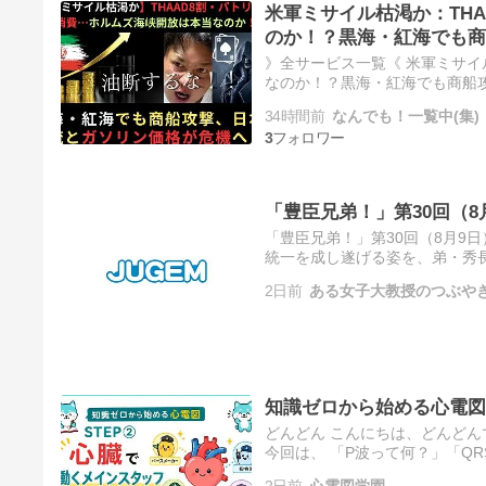
米軍ミサイル枯渇か：TH
のか！？黒海・紅海でも商
》全サービス一覧《 米軍ミサイ
なのか！？黒海・紅海でも商船
像・履歴 ＜参考・分析・雑談・S
34時間前
なんでも！一覧中(集)
3
「豊臣兄弟！」第30回（8
「豊臣兄弟！」第30回（8月9
統一を成し遂げる姿を、弟・秀
次回8月9日放送...続きを読む >>
2日前
ある女子大教授のつぶや
知識ゼロから始める心電図
どんどん こんにちは、どんどん
今回は、 「P波って何？」「Q
に、心電図を読むために最初に
2日前
心電図学園