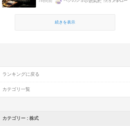
ペクのショボショボ デイトレード日記
7時間前
金曜の後場終わりに書いてます ってのも そもそ
も 今週は フルで現場参戦のはずだった 。。。
というのも 先週に電話があり …
続きを表示
ランキングに戻る
カテゴリ一覧
カテゴリー : 株式