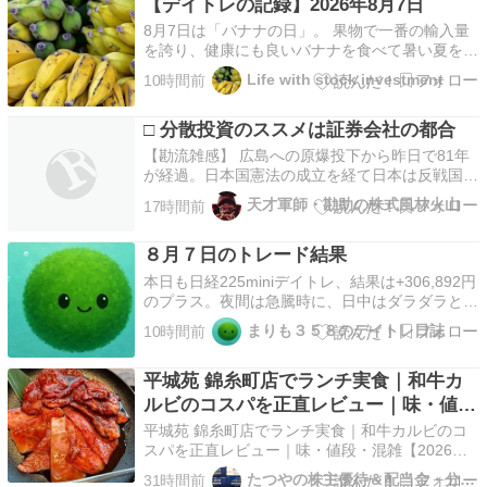
【デイトレの記録】2026年8月7日
8月7日は「バナナの日」。 果物で一番の輸入量
を誇り、健康にも良いバナナを食べて暑い夏を元
気に乗り切ってもらいたいと、日本バナナ輸入組
Life with stock investment
10時間前
合が制定した日。 本日のトレード 前場 あまりや
れる銘柄もなかった ... Copyright © 2026 Life
□ 分散投資のススメは証券会社の都合
with stock in…
【勘流雑感】 広島への原爆投下から昨日で81年
が経過。日本国憲法の成立を経て日本は反戦国家
となったが、戦争機運を煽った朝日新聞、毎日新
天才軍師・勘助の株式風林火山
17時間前
聞、東京新聞の体質に変わりはない。彼らにとっ
て国民とはともに歴史を育むべき仲間ではなく、
８月７日のトレード結果
洗脳・扇動対象に過ぎぬ。メディアという第4の
権力が今の勢力…
本日も日経225miniデイトレ、結果は+306,892円
のプラス。夜間は急騰時に、日中はダラダラとし
た上昇トレンドで、全体的に利を積みやすい相場
まりも３５８のデイトレ日誌
10時間前
だった。 エントリタイミングを間違ったトレー
ドもあったが、上昇トレンドの買いのみに限定し
平城苑 錦糸町店でランチ実食｜和牛カ
たことで助かる場面も多くなったように思う。
…
ルビのコスパを正直レビュー｜味・値
段・混雑【2026年】
平城苑 錦糸町店でランチ実食｜和牛カルビのコ
スパを正直レビュー｜味・値段・混雑【2026
年】 平城苑 錦糸町店 ランチメニュー紹介 和牛
たつやの株主優待＆配当金・分配金で まったりライフ！
31時間前