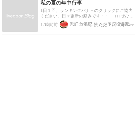
私の夏の年中行事
経過。個別でユナイテッドヘルス、セールスフォ
ース、ボーイングな…
1日１回、ランキングバナ－のクリックにご協力
ください。日々更新の励みです・・・ ↓↓↓ぜひ兜
町放浪記のエックスにお立ち寄りください！
兜町 放浪記 〜 ベテラン投資家向け 株式情報ブログ
17時間前
https://twitter.com/kabutocho_ho 真夏になると必
ず紹介している話がある。兜町放浪記にとっては
夏の年中行事ともいえ…