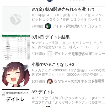
カルビ・ハラミセット（肉増し）2980円 彩り満
足セット（旧レディースセット） 1980円 錦糸町
8/7(金) 朝AI関連売られるも激リバ
御膳 3280円 注文： １．和牛カルビ・ハ…
米10年債 ４．６８３原油 ７８．０２金 ４２９８
ビット １０２０５半導体 １２０４８ドル円 １５
８．４ダウ －４６４ ナス －１５日経はGU上昇
デイトレ背水の陣
9時間前
(+300)~10:30急落(-1030)~引け上昇の-76、
TOPIXはGU(+0.25%)~14:00狭い範囲で上下して
8月6日 デイトレ結果
ほぼ横横、…
サンディスク決算。 久しぶりのトレードでした
が、案の定危ない目に。 株式デイトレードラン
キング ランキング参加してます！1クリックご協
デイトレード 敗者の日記
32時間前
力ください！ 米サンディスク決算は来期予
想弱く時間外で-13%まで売られ。 285Aキオクシ
小場でやることなし +0
ア朝の気配は52000円とかでしたが徐…
AIメカテック +30000寄り付き空売り→7000の攻
防で利確アスタリスク -30000天井読み空売り→
担がれて損切今日は寄り前から小場っぽい雰囲気
ななちゃんのデイトレード相場道
10時間前
で無理しなかったフジクラの動きはすごかった、
見てただけ
8/7 デイトレ
当ブログは「人気ブログランキング」に参加中で
す当ブログは「ぶろぐ村ランキング」に参加中で
す8/7 デイトレ続きをみる