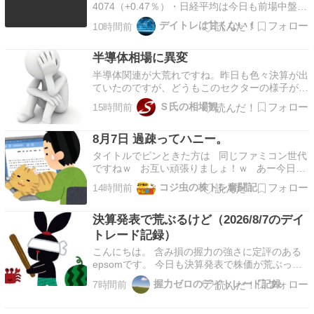
4074（+0.47％）・日経平均は今日も前場中盤ま
で売り崩され、後場にかけて戻す・セクターとい
デイトレは甘くない！
10時間前
うよりIHI,サンリオ、大塚のように個別でかなり
強い銘柄多い・フジクラが場中決算後急騰 お疲
半導体相場に異変
れさまです。まぁとにかく今回の決算はどんな…
半導体関連が大荒れですね。昨日も色々決算が出
ていたのですが、どうもこのセクターの様子がお
かしいと感じていて、メンバーには様子見を提案
Ｓ氏の相場観
15時間前
しました。再度買われる場面が見えたら買うのも
良いのですが、いまはちょっと様子がおかしいと
8月7日 過疎ってハニー。
思いますし、ここで無理をしてはいけないだろう
と考えました。基…
タイトルでピンときた方は 同じファミコン世代
ですねｗ お互い頑張りましょ！ｗ あー今日も
やる事無い。 決算でＳ安級の エムスリー、テ
コジ虫の株トレ奮闘記
14時間前
クセンド、フジフィルム これらがどういう動き
してくるかでしたが・・ 地合いも悪いしどれも
決算発表で荒ぶるけど（2026/8/7のデイ
微妙でしたね～。 スタート…
トレード記録）
こんにちは。 含み損の握力の強さに定評のある
epsomです。 今日も決算発表で株価が荒ぶって
おりました。 それでは今日のデイトレードを振
握力ゼロのデイトレード記録
7時間前
り返っていきましょう。 ブログランキングに参
加しています。クリックして頂けると嬉しいで