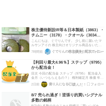
株主優待新設IR等＆日本製紙（3863）・
チムニー（3178）・クオール（3034）
株主優待到着
こんにちは、ぐでりんです。 少し前に届いたマ
ルサンアイの 株主向けオリジナル商品をいただ
いてみました。 SABULE33 MARUSAN SOY
ぐでりんの株主優待と配当で ぐでぐでライフ
7時間前
MILK 前回はプレーンでしたが今年は抹茶味で
す。 豆乳で作った優しい味わいの美味しいサブ
【利回り最大4.96％】ステップ（9795）
レです。 3枚入りで、1枚が結構大きいので…
から配当金！
目次 今回の配当金 ステップ（9795） 配当金入
金月（いつもらえるの？） 権利確定月 株価 年間
予定配当金 年間予定配当金利回り 株主優待 株主
億り人になるには
2日前
優待利回り 合計利回り コメント 決算どう？ 皆
様こんにちは！ フーです。 今回はステップにつ
8/7 売られ過ぎ！逆張り的買いシグナル
いて投稿していきます。 今回の配当金 今…
多数の銘柄
8/7(金) 多数のテクニカル指標で「買いシグナ