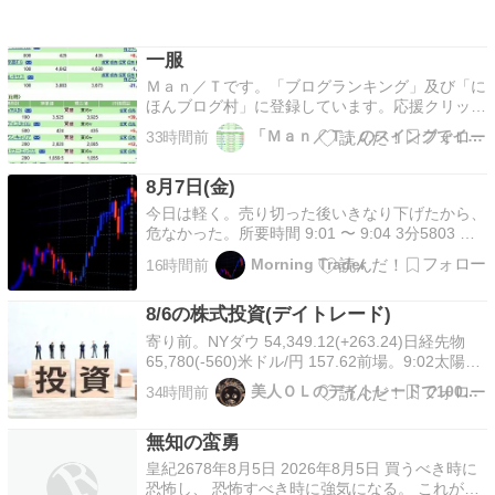
一服
Ｍａｎ／Ｔです。「ブログランキング」及び「に
ほんブログ村」に登録しています。応援クリック
をよろしくお願いします。 ⇓ ⇓ ⇓ ⇓ 応援クリッ
「Ｍａｎ／Ｔ」のスイングでイこう
33時間前
クよろしくお願いいたします！決算失敗の米サン
デイスク安から キオクシア（285A）急落。とい
8月7日(金)
うことで、半導体などモメンタル株が下落し、日
経は…
今日は軽く。売り切った後いきなり下げたから、
危なかった。所要時間 9:01 〜 9:04 3分5803 フ
ジクラ 100株 (+18,600円)今日の利益
Morning Trader
16時間前
2026.08.07+18,600円1勝0敗今週の利益
2026.08.(03-07)+153,000円12勝0敗今月の利…
8/6の株式投資(デイトレード)
寄り前。NYダウ 54,349.12(+263.24)日経先物
65,780(-560)米ドル/円 157.62前場。9:02太陽誘
電(6976)買った。9:27太陽誘電(6976)売った。
美人ＯＬのデイトレードで100億稼ぐ
34時間前
9:56キオクシア(285A)買った。10:12キオクシア
(285A)売った。10:36ア…
無知の蛮勇
皇紀2678年8月5日 2026年8月5日 買うべき時に
恐怖し、 恐怖すべき時に強気になる。 これが素