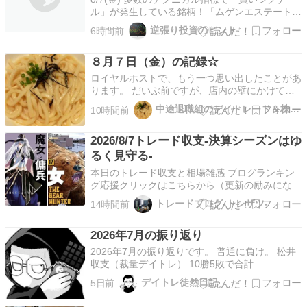
ル」が発生している銘柄！「ムゲンエステート
(3299)に買いシグナル 8コ」「コスモスイニシア
逆張り投資のヒント
6時間前
(8844)に買いシグナル 8コ」「バルニバービ
(3418)に買いシグナル 7コ」「ドリームインキュ
８月７日（金）の記録☆
ベータ(4310)に買いシグナル 7コ…
ロイヤルホストで、もう一つ思い出したことがあ
ります。 だいぶ前ですが、店内の壁にかけてあ
る絵画の額がかたむいていることに気づきまし
中途退職組のデイトレード＆株主優待生活日記
10時間前
た。 一度気づくと、気になって仕方ありませ
ん。 ドリンクバーに行ったときに、ついでに、
2026/8/7トレード収支-決算シーズンはゆ
少し額をさわって、直そうとしました。 直した
つもりだったのです…
るく見守る-
本日のトレード収支と相場雑感 ブログランキン
グ応援クリックはこちらから（更新の励みになり
ます） 今日の実現損益+246,324円 評価損益額
トレードブログ-トレザツ-
14時間前
+18,353円 持ち越し含む前日比+285,435円 今月
の実現損益+1,154,825円 ⇒Amazonストアフロ
2026年7月の振り返り
ントでトレードで使って…
2026年7月の振り返りです。 普通に負け。 松井
収支（裁量デイトレ） 10勝5敗で合計
が-328,032円でした。 買いで大爆死。二日で
デイトレ徒然日記
5日前
100近いゲボ負け。 今売ればそこそこプラスだけ
... Copyright © 2026 デイトレ徒然日記 All Rights