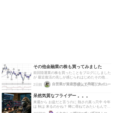
その他金融業の株も買ってみました
前回陸運業の株を買ったことをブログにしました
が 最近復活の兆しが感じられはじめたその他金
融業にも手を出したので 今回はそのことについ
自営業が資産形成して早期リタイアを目指すブログ
2日前
て書こうと思います。 年後半はAI半導体関連だ
けでなく出遅れているディフェンシブ銘柄にも
呆然気質なフライデー 。。。
まんべんなく買いの手が入ることを期待していま
す。 芙蓉総…
来週から お盆だと言うのに 熱さの真っ只中 今年
は 秋は 来るのかね？ 蝉に尋ねてみたいもんです
。。。 東京都下より こんにちは m(_ _)m これ