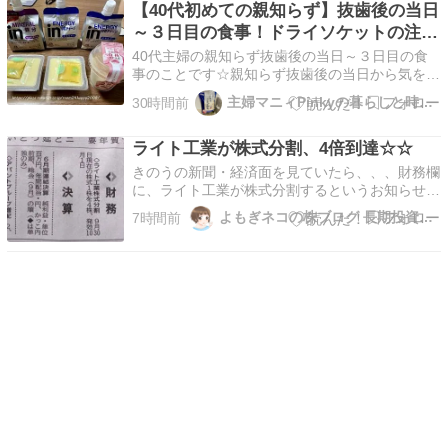
【40代初めての親知らず】抜歯後の当日
Res…
～３日目の食事！ドライソケットの注意
点
40代主婦の親知らず抜歯後の当日～３日目の食
事のことです☆親知らず抜歯後の当日から気を付
けたいことはドライソケットです。これになる
主婦マニィPinkyの暮らしと時々、投資♪
30時間前
と、すごく痛くて大変な目に合うそうです。当日
～３日目くらいは、とくに慎...
ライト工業が株式分割、4倍到達☆☆
きのうの新聞・経済面を見ていたら、、、財務欄
に、ライト工業が株式分割するというお知らせ
が。1株 → 4株 発効 10月1日分割後の保有株数、
よもぎネコの株ブログ 長期投資x高配当株x株主優待
7時間前
500株 → 2000株。分割後の取得株価、1099円
→ 275円。分割によりプライム企業の株が、1株
=200円台で手に入ることになり、4…