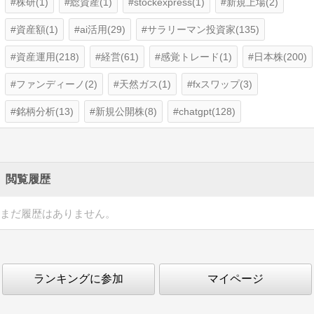
株研(1)
総資産(1)
stockexpress(1)
新規上場(2)
資産額(1)
ai活用(29)
サラリーマン投資家(135)
資産運用(218)
経営(61)
感覚トレード(1)
日本株(200)
ファンディーノ(2)
天然ガス(1)
fxスワップ(3)
銘柄分析(13)
新規公開株(8)
chatgpt(128)
閲覧履歴
まだ履歴はありません。
ランキングに参加
マイページ