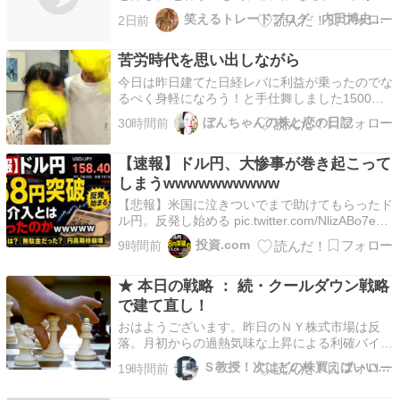
人の特徴だとリバモアは 言ったが、100年たって
笑えるトレードブログ 内田博史の ろくでなし日記
2日前
も 素人の行動は何も変わらない。 寄り付き前の
アホらしい気配を見ていると、 「どうして、こ
苦労時代を思い出しながら
こで飛びつくんだろう？」 と不思議に思…
今日は昨日建てた日経レバに利益が乗ったのでな
るぺく身軽になろう！と手仕舞しました1500円
ほどの利益をあげました岩井コスモ証券1570 日
ぼんちゃんの株と恋の日記
30時間前
経レバ空売り68800円→67090×1株(1526円儲け)
岩井コスモ証券1570 日経レバ空売り11株分？空
【速報】ドル円、大惨事が巻き起こって
売り100株今日の成績 152…
しまうwwwwwwwwww
【悲報】米国に泣きついでまで助けてもらったド
ル円。反発し始める pic.twitter.com/NlizABo7ek
— やす 🇺🇸 ベンチャーキャピタル
投資.com
9時間前
(@YasLovesTech) August 6, 2026 ドル円が再び
158円台まで急反発しています。 為替介入への警
★ 本日の戦略 ： 続・クールダウン戦略
戒…
で建て直し！
おはようございます。昨日のＮＹ株式市場は反
落。月初からの過熱気味な上昇による利確バイア
スの高まり、停戦ムードを好感されてきた中東情
Ｓ教授！次はどの株買えばいいですか？！
19時間前
勢の悪化などを背景に売り優勢で寄り付くと、引
けにかけても「原油高・金利高・株安」の構図で