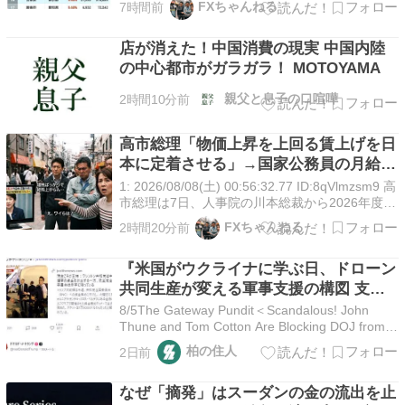
FXちゃんねる
7時間前
る。総務省が2026年7月29日に公表した「 […]
店が消えた！中国消費の現実 中国内陸
の中心都市がガラガラ！ MOTOYAMA
親父と息子の口喧嘩
2時間10分前
高市総理「物価上昇を上回る賃上げを日
本に定着させる」→国家公務員の月給大
幅増額(約3.5%⤴)へ→庶民「え、ワイら
1: 2026/08/08(土) 00:56:32.77 ID:8qVlmzsm9 高
は❓」
市総理は7日、人事院の川本総裁から2026年度の
国家公務員の給与を引き上げるよう勧告を受け、
FXちゃんねる
2時間20分前
「しっかりと対応を検討する」との考えを示し
[…]
『米国がウクライナに学ぶ日、ドローン
共同生産が変える軍事支援の構図 支援
する側とされる側が逆転、小型無人機の
8/5The Gateway Pundit＜Scandalous! John
量産で始まる新たな防衛協力』（8/4JB
Thune and Tom Cotton Are Blocking DOJ from
Obtaining Brennan Transcripts before US
プレス 樋口譲次）について
柏の住人
2日前
Senate Committees …
なぜ「摘発」はスーダンの金の流出を止