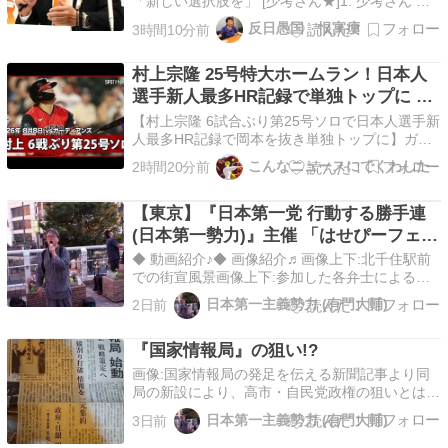
「新しい選択肢を」 [少考さん★]1: 少考さん ★
2026/08/07(金) 21:57:21.55 ID:wKYCSzQU9 参
反日愚国 恨寓瘻
3時間10分前
政党、福岡県議選に30人擁立方針 神谷代表「新
しい選択肢を」：朝日新聞 2026年8月7日 20時
村上宗隆 25号特大ホームラン！日本人
25…
選手新人最多HR記録で単独トップに 海
外の反応
【村上宗隆 6試合ぶり第25号ソロで日本人選手新
人最多HR記録で岡本を抜き単独トップに】ガー
ディアンズvsホワイトソックス MLB2026シーズ
こんなニュースにでくわした
2時間20分前
ン 8.8（海外の反応をまとめました）
【東京】『日本第一党 行動する勝手連
(日本第一勢力)』主催 「はせぴーフェス
ティバル」反移民・時局演説会
◆ 動画紹介♪◆ 画像紹介♬画像上下:北千住駅前
での街宣風景画像上下:参加した各弁士による演
説画像上下:北千住での街宣も今回で早や5度目画
日本第一主義勢力 (有門大輔)
2日前
像上下:不特定多数の人が行き交うデッキ上では
人々の反応も上々◆ カンパの振込先ゆうちょ銀
『国家情報局』の狙い!?
行記号：１０１００番号：６８２２４８８１口座
名：特定非…
画像:国家情報局の発足を伝える新聞記事より同
局の新設により、高市・自民党政権の狙いとは、
どこにあるのか？◇ 隆盛する移民受け入れと反
日本第一主義勢力 (有門大輔)
3日前
移民アクション!不可分の相関関係にある二つの
事象の狭間で国の目論見? 高市・自民党政権によ