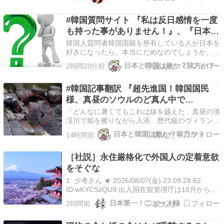
外国人共生担当相は、日本人の人口が減少する一
方、外国人は「予想以上に増えている」と指摘。
「将来、日本がどうなっていくのか。責任を持っ
#韓国質問サイト 『私は反日感情を一度
て…
も持った事がありません！』、『日本好
きは問題じゃない！日本人が問題なだ
韓国人質問者韓国国籍を所有している人が日本を
け！』
好きになったら、本当にだめなのでしょうか。昔
の事ではありますが、親の仕事の都合で日本に数
日本と韓国は敵か？味方か？
2時間20分前
年住んだ事もあり、今でも日本旅行に行っていま
す。正直に言うと、これまで反日感情を一度も持
#韓国記事翻訳 『超先進国！韓国国民
った事がない人です。そんな私はおかしいのでし
ょうか。質問サイ…
様、真昼のソウルのど真ん中で
●●！』、『いくらなんでもあそこで●を
「どんなに暑くてもこれは線を越えた」真昼の清
擦るのは‥』
渓川で垢を擦りながら入浴…歴代級のヴィランに
悲鳴入浴用品と垢を擦るような動作を捕獲。「幸
日本と韓国は敵か？味方か？
14時間前
運のコイン根こそぎ持ち去り」の物議が冷めやら
ぬうちに、ソウルの清渓川で一人の中年女性が真
［社説］永住厳格化で外国人の定着意欲
昼に入浴するような姿が捕獲された。複数のSNS
やオンラインコ…
をそぐな
1: 少考さん ★ 2026/08/07(金) 23:09:28.62
ID:wKYCSzQU9 出入国在留管理庁は10月から外
国人の永住許可基準を厳しくする。資格取得後に
日本第一！ニュース録
2時間前
生活保護を受給する例をなくすのが目的という
が、日 […]