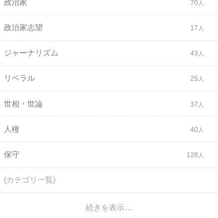
政治家
70
政治家志望
17
ジャーナリズム
43
リベラル
25
世相・世論
37
人権
40
保守
128
(カテゴリ一覧)
続きを表示…