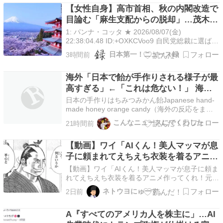
【女性自身】高市首相、秋の内閣改造で
り、『国家情報局』が新たに発足した。 同政権
が公約として制…
目論む「麻生支配からの脱却」…茂木敏
充氏も小林鷹之氏もクビ
1: パンナ・コッタ ★ 2026/08/07(金)
22:38:04.48 ID:+OXKCVoo9 自民党総裁に選ばれ
て以降、高市首相は麻生氏と水面下のバトルを続
日本第一！ニュース録
3時間前
けてきた。 「高市首相はこの1年、野党と戦うよ
り、麻生 […]
海外「日本で飴が手作りされる様子が最
高すぎる」←「これは危ない！」 海外
の反応
日本の手作りはちみつみかん飴Japanese hand-
made honey orange candy（海外の反応をまと
めました）
こんなニュースにでくわした
21時間前
【動画】ワイ「AIくん！美人マッマが息
子に頼まれてえちえち衣装を着るアニメ
作ってくれ！元絵もAIくんが描いてや」
【動画】ワイ「AIくん！美人マッマが息子に頼ま
AI「はぁ…（ため息）」
れてえちえち衣装を着るアニメ作ってくれ！元絵
もAIくんが描いてや」AI「はぁ…（ため息）」
ネトウヨにゅーす。
2日前
AIで描いたキャラクターとストーリーを指定する
だけで、ここまで自然なアニメが作れる […]
A『すべてのアメリカ人を株主に」…AI