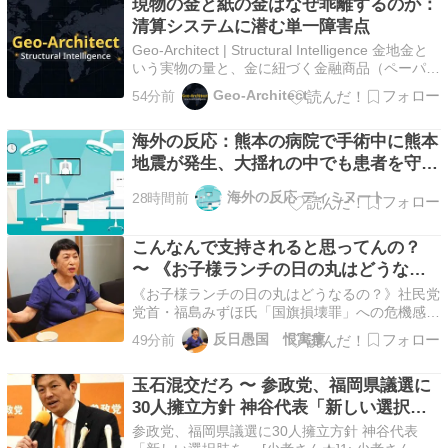
現物の金と紙の金はなぜ乖離するのか：
清算システムに潜む単一障害点
Geo-Architect | Structural Intelligence 金地金と
いう実物の量と、金に紐づく金融商品（ペーパー
ゴールド）全体の残高は、同じ規模ではない。こ
Geo-Architect
54分前
の差そのものは金融市場では珍しくない仕組みだ
が、清算システムの設計を見ると、現物への交換
海外の反応：熊本の病院で手術中に熊本
要求が一斉に集中…
地震が発生、大揺れの中でも患者を守っ
た医師たちの対応に海外大絶賛
海外の反応 ディミヌート
28時間前
こんなんで支持されると思ってんの？
〜 《お子様ランチの日の丸はどうなる
の？》社民党党首・福島みずほ氏「国旗
《お子様ランチの日の丸はどうなるの？》社民党
損壊罪」への危機感
党首・福島みずほ氏「国旗損壊罪」への危機感
[837857943]1: リバースネックブリーカー(東京
反日愚国 恨寓瘻
49分前
都) [ﾇｺ] 2026/08/08(土) 10:15:36.59
ID:uVs1WPQ50● BE:837857943-PLT(18…
玉石混交だろ 〜 参政党、福岡県議選に
30人擁立方針 神谷代表「新しい選択肢
を」
参政党、福岡県議選に30人擁立方針 神谷代表