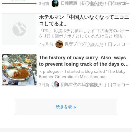
査」で、韓国人の対日観が改善したというニュー
日韓問題（初心者向け） - ブロマガ
3日前
スに関する内容を扱っていきいます。 今回の世
論調査に関し、日本のマスコミ報道では改善した
件のみが伝えられており、メディアによって伝え
ホテルマン「中国人いなくなってニコニ
方に偏りもあ…
コしてるよ」
「PR」 応援ポチお願いします 下の両方のバナー
を 1日１回ポチポチとしていただけると 頑張る
勇気になります ここをポチッと❗人気ブログラン
保守ブログ
7ヶ月前
キング ここをポチっと❗にほんブログ村 ごめんや
けど、中国人いなくなってからの方が儲かってる
The history of navy curry. Also, ways
し、顧客満足度も爆上がり。ホテルは連日高評
価！ス…
to prevent losing track of the days of
the week after complete retirement.
＜prologue＞ I started a blog called “The Baby
Boomer Generation’s Miscellaneous
Blog”（Dankai-sedai no garakutatyou:団塊世代
団塊世代の我楽多帳
3日前
の我楽多（がらくた）帳） in July …
続きを表示