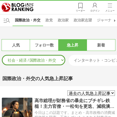
リーダー
ログイン
メニュー
国際政治・外交
政党
政治家
政治家志望
ジャーナリ
人気
フォロー数
急上昇
新着
インターネット・コンピ
国際政治・外交の人気急上昇記事
高市総理が財務省の暴走にブチギレ鉄
槌！主力官僚・一松旬を更迭、減税潰し
の工作発覚で日本経済防衛の暗闘が勃
今日はこの話題です。まとめ・高市政権の消費減