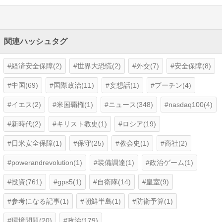
関連ハッシュタグ
経済安全保障(2)
世界大恐慌(2)
外交(7)
安全保障(8)
中国(69)
国際政治(11)
妄想話(1)
プーチン(4)
イエス(2)
米国覇権(1)
ニュース(348)
nasdaq100(4)
新時代(2)
キリスト教史(1)
ロシア(19)
日米安全保障(1)
保守(25)
教会史(1)
商社(2)
powerandrevolution(1)
装備調達(1)
政治ゲーム(1)
投資(761)
gps5(1)
自衛隊(14)
皇室(9)
参考になる記事(1)
朝鮮半島(1)
防衛予算(1)
環境問題(20)
政治(179)