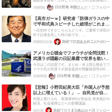
発！ 《食料品消費税シリーズ＃７》
税政策を阻害・工作していたとされる財務省のエ
ース・一松旬主計局次長が東京税関長へ異例の更
日比野庵 本館
7時間前
迭左遷。・財務省は「全世代型社会保障国民会
議」を暗躍・ハッキングし、給付付き税額控除を
【高市ガーｗ】研究者「防弾ガラスの中
骨抜きにして「減税潰し」を画策していた。・国
民の信託を無視し…
で平和式典スピーチした総理がこれまで
いたんだろうか？」 → ﾈｯﾄ「あなたの
一応別件ですがこちらもどうぞ。三重県で岸田が
応援してた石破前総理もしてました
外で記者会見した時の奴です。
pic.twitter.com/0Qc9YQlEnD— ミキシンガ
よ？」ｗｗｗｗｗ
政経ワロスまとめニュース
2時間20分前
(@BvdGcXrHSA30861) August 7, 2026 続きを読
む
アメリカ公聴会でファウチが全問沈黙！
武漢ラボ隠蔽の日記暴露で世界を欺いた
パンデミック工作の闇と日本への波及！
今日はこの話題です。まとめ・米上院公聴会でフ
ァウチ氏が武漢ラボ資金提供や隠蔽疑惑等100以
上の質問に対し黙秘権を行使し「完全沈黙」。・
日比野庵 本館
31時間前
公開された未公開日記から、パンデミック初期に
武漢ラボ漏洩説を把握しながら公に偽証・隠蔽し
【悲報】小野田紀美大臣「外国人が予想
ていた実態が発覚。・日本メディアが報じない世
界的巨悪の真…
以上に増えている！」 ← 自民党が自ら
受け入れ推進しておいて他人事発言と突
外国人受け入れ、有識者WGが初会合 将来推計や
っ込み殺到 ｗｗｗｗｗｗｗｗｗｗｗｗ
経済、社会保障などへの影響議論
https://t.co/GBiUnxjQfJ初会合に出席した小野田
ｗｗ
政経ワロスまとめニュース
50分前