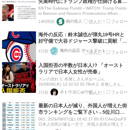
失業時代にトランプ政権が仕掛ける富の
再分配「ユニバーサル・ベーシック・キ
8/6The Gateway Pundit＜WATCH: Trump Points
ャピタル」とは一体なにか』、B『「未
to Bannon and Navarro Prosecutions When
Asked if Fauci Should be Indicted for Contempt,
来は理想郷か、はたまた破滅か」…AI覇
柏の住人
14時間前
Says Fauci…
権をめぐる米国政府とテック企業の「対
立の末路」』（8/5現代ビジネス 池田純
海外の反応：鈴木誠也が弾丸19号HRと
一）について
好守備で大谷ドジャース撃破に貢献「ト
レードされなくて良かった」とカブスフ
海外の反応 ディミヌート
4日前
ァン絶賛
入国拒否の半数が日本人!? 「オースト
ラリアで日本人女性が売春」
スレの流れ 1: 名無しさん＠おーぷん
26/08/06(木) 12:32:52 ID:7BvA 2: 名無しさん＠
おーぷん 26/08/06(木) 12:33:33 ID:7BvA 近年、
ネトウヨにゅーす。
2日前
オーストラリアへのワーキングホ […]
最新の日本人が減り、外国人が増えた街
市ランキングをご覧下さい→5位川口
市、4位京都市、ではトップ3は❓
061: 2026/08/07(金) 18:42:17.60 ID:CAioQuyF9
日本人住民が減る一方で、外国人住民が増えてい
る。全国の自治体で、人口構成の変化が進んでい