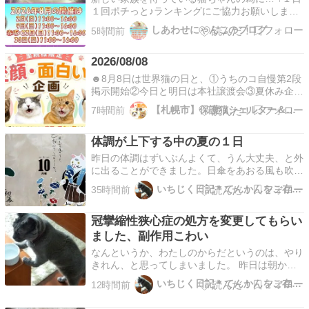
１回ポチっと♪ランキングにご協力お願いしま
す。 今日は世界猫の日♪しかも令和8年だから
しあわせにゃんこのブログ
5時間前
888の特別な日♪※日本の猫の日は2月22日が一般
的だけど世界的には8月8日なんだそうです♪ でも
2026/08/08
日本的にはハチワレの日じゃない？そうなると明
日は…
☻8月8日は世界猫の日と、①うちのコ自慢第2段
掲示開始②今日と明日は本社譲渡会③夏休み企画
アンテナに会いに来てねイベント満載❣️皆さまの
【札幌市】保護猫シェルター＆福祉運営カフェmataxtabi
7時間前
ご来店、お待ちしております💗↓利用者さん募集
中↓猫かふぇ準備室🔜@nekocafe_jyunbishitu
体調が上下する中の夏の１日
✳︎✳︎✳︎✳︎✳︎✳︎✳︎✳︎✳…
昨日の体調はずいぶんよくて、うん大丈夫、と外
に出ることができました。日傘をあおる風も吹い
ています。 暑いです。 最寄り駅にいつもよりも
いちじく日記＊てんかんをご存知？＊
35時間前
かなりかわいい住吉大社の初辰参りのポスターが
貼ってありました。 ああ、ずいぶん長いこと行
冠攣縮性狭心症の処方を変更してもらい
ってないなあはったつさん、と毎月通っていたこ
ろを思い出しま…
ました、副作用こわい
なんというか、わたしのからだというのは、やり
きれん、と思ってしまいました。 昨日は朝から
どうも調子が悪く、脈拍も早くなりがちだし、だ
いちじく日記＊てんかんをご存知？＊
12時間前
るくて、座っているのが早々に辛くなりました。
おかしいなぁとベッドで横になったのだけど、そ