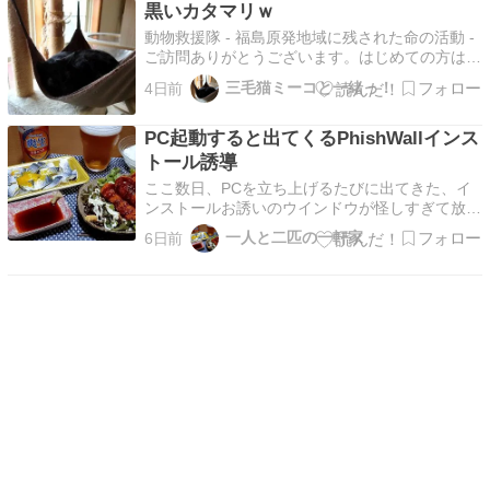
黒いカタマリｗ
分身のような存在だったココ。レオに寄り添い、
甘え、そして励…
動物救援隊 - 福島原発地域に残された命の活動 -
ご訪問ありがとうございます。はじめての方はこ
ちらからご覧ください。 スズのイノリシロちゃ
三毛猫ミーコと一緒っ！
4日前
んから教えてもらったことしあわせな最期を 茶
毛三兄弟 ～ 18年間の思い出インスタグラムはこ
PC起動すると出てくるPhishWallインス
ちらです。https://www.instagr…
トール誘導
ここ数日、PCを立ち上げるたびに出てきた、イ
ンストールお誘いのウインドウが怪しすぎて放置
してた。が、あまりにもしつこいので「何かのウ
一人と二匹の一軒家
6日前
イルス？」と怖くなって検索してみたら…不正送
金対策ソフトのようで、ゆうちょ銀行とか三井住
友信託銀行のセキュリティに使われてるらしい。
私のように不審…