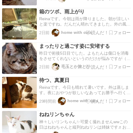
と必ず隣にぴったり寄り添うのがなんてんくん
毛玉だらけのオシャレ部屋着で失礼嬉しそうなお
箱のツボ、雨上がり
顔のなんてんくんとその向こうのよもたんだけを
見てください！…
Reinaです。今朝は雨が降りました。朝が涼しい
と楽ですね。だんだん晴れてきました。外の風が
好きです。私は居間のビコの箱に入っていた時に
home with cats
2日前
ケロってしちゃったの。だからピンクの箱はなく
なってしまいました。早くいい箱を置いて下さ
まったりと過ごす姿に安堵する
い。- - -ちょっと大きめの箱を置いてみました
が、なん…
昨日で術後5日目でした。よもたんは傷口を消毒
をさせてくれないというのだけが悩みですが（も
のすごい勢いで逃げるのです）、しなくても見た
毛玉とか旅とか
2日前
感じは化膿している様子もありません。 まった
り過ごしていますごはんをしっかり食べ、お水も
待つ、真夏日
たくさん飲んでいます。排泄も順調！ 切除した
箇所は毛を刈っ…
Reinaです。今日も晴れて暑いです。外は蒸しま
す。夜におやつが欲しいなあってお勝手へ行く
と、チャカも着いてきます。私も一緒だとおやつ
home with cats
29時間前
を貰えますからね。毛繕いしてあげます。でも人
間は来てくれません。ビコが脚の上で寝ているか
ねねリンちゃん
らです。すっかり寝入っているので、人間は動け
ないんです。…
神々しいリンちゃん✨可愛く撮れませんwwこの
日はねねちゃんと縦列ねねリンは姉妹です♬お口
の中が黒いのは柄なんですよぉ仲良しねねリン明