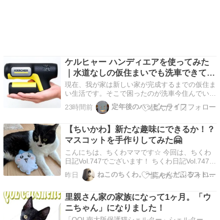
ケルヒャー ハンディエアを使ってみた
｜水道なしの仮住まいでも洗車できて便
利！
現在、我が家は新しい家が完成するまでの仮住ま
い生活です。そこで困ったのが洗車今住んでいる
アパートには外に水道がありません。以前なら、
定年後のハッピーライフ
23時間前
ホースをつないでサッと洗車できたのですが、今
はそうもいきません。洗車するために、わざわざ
【ちいかわ】新たな趣味にできるか！？
洗車場まで行く必要があります。 「もっと手軽
に洗車できない…
マスコットを手作りしてみた🤗
こんにちは、ちくわママです☆ 今回は、ちくわ
日記Vol.747でございます！ ちくわ日記Vol.747
最近の出来事 最近の私は、何でも「ちょっとや
ねこのちくわ。〜にゃんだふるストーリー〜
昨日
ってみたい❗」と思う時期みたいです。 “ちょっと
食べてみたい” “ちょっと作ってみたい” “ちょっと
里親さん家の家族になって1ヶ月。「ウ
頑張ってみようかな” そんな”…
ニちゃん」になりました！
「QOL南大阪保護猫シェルター」シェルター