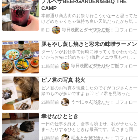
ノルベサBEERGARDEN&BBQ THE
CAMP
本郷通り商店街のお祭り行こうかなーと思ってた
けどめちゃくちゃ気持ち良い天気だったから気が
変わってビアガーデン行きたいな〜とダーリンに
毎日晩酌とダーリンご飯
昨日
お願いしてみたら寝た振りしながらいいよ💤って
言ってくれたwせっかくなのでれんちゃんも召喚
豚もやし蒸し焼きと彩未の味噌ラーメン
🧙ノルベサ久しぶりに来たよ〜観覧車乗ってる人
いるのかな？ノ…
ダーリンがお仕事で何時に帰ってくるかわからな
いからお先に始めちゃう♪晩酌メニウ豚もやし蒸
し焼きウインナーピーマンハーブ焼きトマトのお
毎日晩酌とダーリンご飯
11時間前
浸し蛸のカルパッチョ桃とモッツァレラカプレー
ゼハーフボトルのカヴァで豚もやし蒸し焼き梅醤
ピノ君の写真 花火
油やみりんなどのタレで蒸し焼き♨簡単すぎるけ
どこれがダーリ…
ピノ君のお写真を現像したのですがコジさんと一
緒のものが多いですよぉ♡ ピノ君を見送った時
に持たせたのが紫陽花だったのでそれを押し花に
う〜にゃんっ２
25時間前
したのですが・・・茶色くなってイマイチでした
ので押し花風のシールをたくさん購入♬色々と貼
幸せなひととき
ってみましたっ大きなフレームにはハガキサイズ
を４枚入れて紫陽…
一日の仕事を終え、食事も済ませ、我が子たちと
まったりするひとときは最高です。皆さまも同じ
ではないでしょうか。 私がラグにゴロンとする
毛玉とか旅とか
16時間前