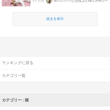
柴犬ひかりといちごと猫ミルキーときららとれもん
9ヶ月前
返してる感じ。今回は胆嚢炎の診断がつきまし
た。やっぱり胆石のせいかなー。ずっとステロイ
ドを服用していれば元気状態を保てるかも？と続
けていましたが、…
続きを表示
ランキングに戻る
カテゴリ一覧
カテゴリー : 猫