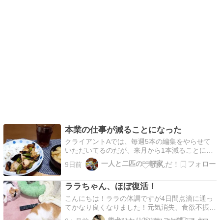
本業の仕事が減ることになった
クライアントAでは、毎週5本の編集をやらせて
いただいてるのだが、来月から1本減ることにな
った。まあ、予想はしてたんだけどね。クライア
一人と二匹の一軒家
9日前
ントAでYoutube業務をやっていた学生さんがこ
の春に就職してバイトを辞められた。以降、新た
ララちゃん、ほぼ復活！
に代わりの人がつくわけでもなく、別のことをや
っていた…
こんにちは！ララの体調ですが4日間点滴に通っ
てかなり良くなりました！元気消失、食欲不振、
黄疸、炎症反応。このセットを1ヶ月ごとに繰り