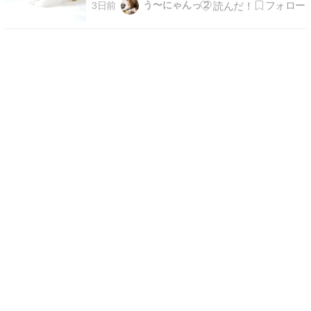
う〜にゃんっ２
3日前
日は職場の健康診断苦手な採血があります(´•̥ ω
•̥` )そして２キロくらい体重増加！！昨年は夏バ
テでかなり痩せていたので今年は増量ww今日健
康…