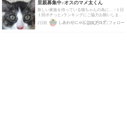
里親募集中♪オスのマメ太くん
れもなんだか苦しい。 そんなこんなの中、わた
しのくちびるは…
新しい家族を待っている猫ちゃんの為に… ↑１日
１回ポチっと♪ランキングにご協力お願いしま
す。 8月9日（日）しあわせにゃんこねこちゃん
しあわせにゃんこのブログ
2日前
の譲渡会INまいの間に参加予定♪☆イケメンにゃ
んこ♪2ヶ月☆☆オスのマメ太くん☆ ◆保護経緯
◆保護した臨月ママが3兄妹を産みました♪5/31
が誕…