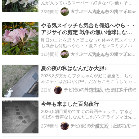
んが入っているスーパー（好きなパン他）そして
何時ものスーパー離れた場所に駐車するので買い
★すぷーん★さんちのオープンガーデン
35時間前
物後（お茶ほか）は重い暑さで体が煮えそうだっ
た！玄関アプローチ...
やる気スイッチも気合も何処へやら・・
アジサイの剪定 戦争の無い地球になっ
て欲しいね
​​​昨日のことを思うと楽になった体やる気スイッチ
も気合も何処へやら・・夏スイセンスミダノハナ
ビ余り咲くことなく剪定枯れ枝となった部分は鋸
★すぷーん★さんちのオープンガーデン
11時間前
で切り落とす風通しも良くなったね～(´；ω；`)ｳ
ｩｩ戦後81年黙とう📿...
夏の夜の私はなんだか大胆♪
2026,8夕方からフクちゃんが庭に居座る。ちな
みにチビはお出かけ中。だからこそこうしてカメ
ラを振ってフクちゃんの様子を監視するしかな
チビ(仮)の外猫生活 たまに八千代に
2日前
い。（ご存じかもだがフクちゃんはカメラのマイ
クからどんなに驚かせても動じない猫(# ﾟДﾟ)や
今年も来ました百鬼夜行
がてフクちゃんが動きだす。やれやれ、さすがに
どこか行…
2026,8朝目覚めてすぐの録画チェック。すると
※1:54 音声なしなんだこれ(-"-;アライグマは先日
見たから驚くには値しない。（困るが）だが複数
チビ(仮)の外猫生活 たまに八千代に
25時間前
回来るタヌキに謎の猫まで…夏の夜とはいえ百鬼
夜行すぎる(-"-;（あと0:28のタヌキはワンちゃん