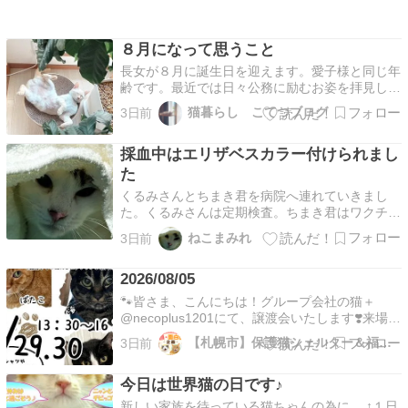
８月になって思うこと
長女が８月に誕生日を迎えます。愛子様と同じ年
齢です。最近では日々公務に励むお姿を拝見し、
ご立派に成長なされたなぁ・・と感じています。
猫暮らし こてつブログ
3日前
長女の年齢で結婚した30年前の自分。今は離婚
して新たな人生を歩き始めたばかりです。この年
採血中はエリザベスカラー付けられまし
齢になって初めて自分の足で歩いてる感覚を味わ
ってます。長女…
た
くるみさんとちまき君を病院へ連れていきまし
た。くるみさんは定期検査。ちまき君はワクチン
接種と定期検査。ふたりとも頑張りました。ちま
ねこまみれ
3日前
き君は採血中切れ散らかしてましたが無事終えま
した。血液検査の結果はふたりとも前回とあまり
2026/08/05
変わらずでした。劇的に悪なってもいなくて良く
もなってないって…
🐾皆さま、こんにちは！グループ会社の猫＋
@necoplus1201にて、譲渡会いたします❣️来場者
さまにはmata×tabiで使えるクーポンチケットお
【札幌市】保護猫シェルター＆福祉運営カフェmataxtabi
3日前
渡ししてますよ🎫8月29日(土)8月30日(日)13時
30分から16時まで入場無料です！(場所は澄川で
今日は世界猫の日です♪
すのでご確認ください！)保…
新しい家族を待っている猫ちゃんの為に… ↑１日