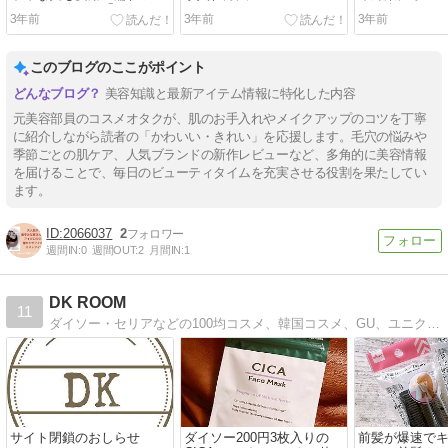
まぶたが作れる「アイグロ
ム紹介☆
3年前
3年前
3年前
ウジェム」をレビュー！
このブログのここがポイント
美容知識と最新アイテム情報に特化した内容
元美容部員のコスメオタクが、肌のお手入れやメイクアップのコツを丁寧
に紹介しながら読者の「かわいい・きれい」を応援します。毛穴の悩みや
季節ごとの肌ケア、人気ブランドの新作レビューなど、多角的に美容情報
を届けることで、毎日のビューティタイムを充実させる役割を果たしてい
ます。
2066037
2
週間IN:
0
週間OUT:
2
月間IN:
1
DK ROOM
11
ダイソー・セリアなどの100均コスメ、韓国コスメ、GU、ユニクロファッションなどプチプラアイテムを中心に管理人・mayuがあくまで個人的なレビューをつづっているブログです。
サイト閉鎖のおしらせ
ダイソー200円3枚入りの
前髪が爆速で