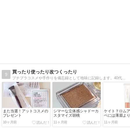
買ったり使ったり改つくったり
9
プチプラコスメや手作りを備忘録として地味に記録します。40代後半の主婦二人暮らし、インドア派
また当選！アットコスメの
シマーな立体感シャドーカ
ケイト？ロム
プレゼント
スタマイズ胡桃
ベには薄眉よ
10ヶ月前
11ヶ月前
11ヶ月前