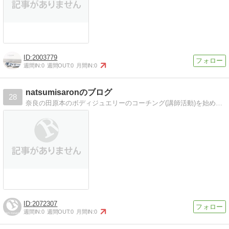
2003779
週間IN:
0
週間OUT:
0
月間IN:
0
natsumisaronのブログ
28
奈良の田原本のボディジュエリーのコーチング(講師活動)を始めたいと思っております。他には、美容、スキンケア部門で、アフィリエイトを頑張っているので、是非覗いてみて下さい。宜しくお願い致します。ありがとうございます。
2072307
週間IN:
0
週間OUT:
0
月間IN:
0