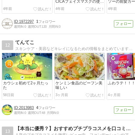
CICAフェイスマスクの使用
ソーの前髪カ
レビュー
ズ4cm3cm比
4年前
4年前
4年前
1972297
1
週間IN:
0
週間OUT:
120
月間IN:
0
てんてこ
12
スキンケア・美容などキレイになるための情報をまとめています。使ってみたコスメレビューも配信中。新発売コスメ、プチプラコスメ情報も豊富。
カウシェ初めて2ヶ月たっ
ケンミン食品のビーフン美
ふわラテ！！
た
味しい
58日前
3ヶ月前
4ヶ月前
2013983
4
週間IN:
0
週間OUT:
48
月間IN:
0
【本当に優秀？】おすすめプチプラコスメを口コミブログ
13
人気のプチプラコスメを徹底レビュー中。ファンデーションやアイメイク、眉メイク、まつげメイク、リップやリップケアなどお得な値段で超優秀なコスメを紹介中。 韓国コスメやかわいい海外コスメ、クリスマスコフレや福袋情報も発信中。