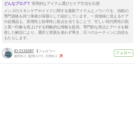
実用的なアイテム選びとケア方法を伝授
メンズのスキンケアやメイクに関する最新アイテムとノウハウを、信頼の
専門資格を持つ筆者が深掘りして紹介しています。一見地味に見えるケア
や必携品も、実用性と効率性に焦点を当てることで、忙しい現代男性の肌
と第一印象を底上げする戦略的な情報を提供。専門的な視点とデータを駆
使した解説により、選択と実践を迷わず導き、日々のルーティンに自信を
もたらします。
2133287
1
週間IN:
0
週間OUT:
5
月間IN:
2