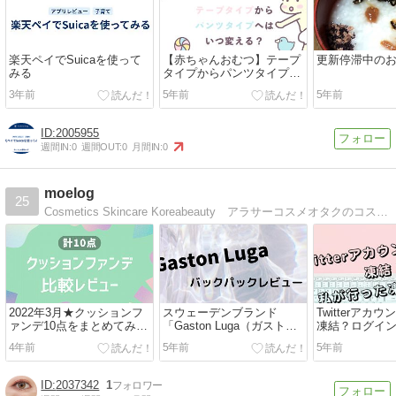
楽天ペイでSuicaを使って
【赤ちゃんおむつ】テープ
更新停滞中の
みる
タイプからパンツタイプへ
はいつから？
3年前
5年前
5年前
2005955
週間IN:
0
週間OUT:
0
月間IN:
0
moelog
25
Cosmetics Skincare Koreabeauty アラサーコスメオタクのコスメブログ
2022年3月★クッションフ
スウェーデンブランド
Twitterアカ
ァンデ10点をまとめてみた
「Gaston Luga（ガストン
凍結？ログイ
【おすすめ】
ルーガ）」バックパックを
った！解除方法【
4年前
5年前
5年前
レビュー！
月】
2037342
1