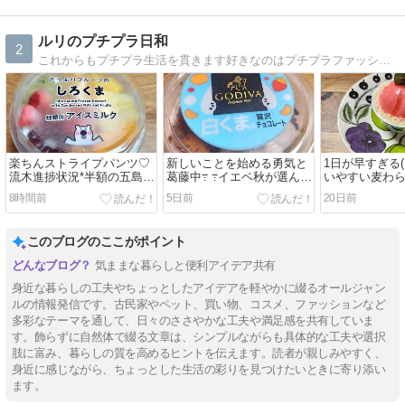
ルリのプチプラ日和
2
これからもプチプラ生活を貫きます好きなのはプチプラファッションとコスメよろしくお願いします
楽ちんストライプパンツ♡
新しいことを始める勇気と
1日が早すぎる( ¯
流木進捗状況*半額の五島う
葛藤中߹ ߹イエベ秋が選んで
いやすい麦わ
どん
良かったちふれ♡お得なコ
8時間前
5日前
20日前
モパン
このブログのここがポイント
気ままな暮らしと便利アイデア共有
身近な暮らしの工夫やちょっとしたアイデアを軽やかに綴るオールジャン
ルの情報発信です。古民家やペット、買い物、コスメ、ファッションなど
多彩なテーマを通して、日々のささやかな工夫や満足感を共有していま
す。飾らずに自然体で綴る文章は、シンプルながらも具体的な工夫や選択
肢に富み、暮らしの質を高めるヒントを伝えます。読者が親しみやすく、
身近に感じながら、ちょっとした生活の彩りを見つけたいときに寄り添い
ます。