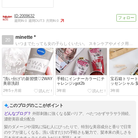
2009632
週間IN:
0
週間OUT:
3
月間IN:
0
minette *
20
いつまでたっても女の子らしくいたい。 スキンケアやメイク用品の使用感、モニター体験談や購入品などについて書いてます(*･ω･*)
“洗い分け”の新習慣♡2WAY
手軽にインナーカラーにチ
宝石箱トリー
美容洗顔
ャレンジ♪got2b
ッセンシャル 
バリアヘアマ
2年5ヶ月前
3年前
3年前
このブログのここがポイント
外部刺激に強くなる髪バリア、べたつかずサラサラ持続、
濃密美容成分配合
髪のダメージや湿気に悩む人にぴったりで、特別な美容成分と香りで日常
のケアが楽しくなる。洗い流すだけの手軽さも魅力で、髪本来の美しさを
引き出すナチュラルな仕上がりを実現します。