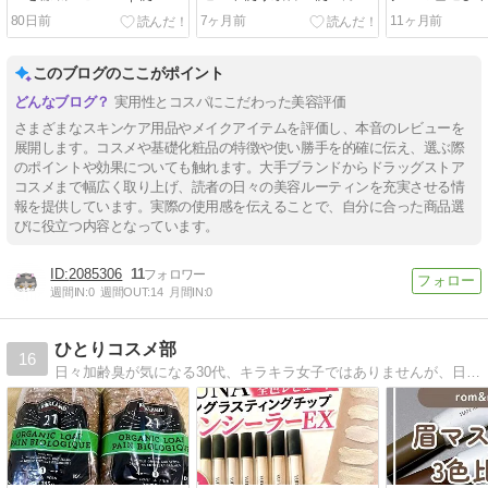
方・口コミ・効果を解説
口コミレビュー
コミレビュー
80日前
7ヶ月前
11ヶ月前
このブログのここがポイント
実用性とコスパにこだわった美容評価
さまざまなスキンケア用品やメイクアイテムを評価し、本音のレビューを
展開します。コスメや基礎化粧品の特徴や使い勝手を的確に伝え、選ぶ際
のポイントや効果についても触れます。大手ブランドからドラッグストア
コスメまで幅広く取り上げ、読者の日々の美容ルーティンを充実させる情
報を提供しています。実際の使用感を伝えることで、自分に合った商品選
びに役立つ内容となっています。
2085306
11
週間IN:
0
週間OUT:
14
月間IN:
0
ひとりコスメ部
16
日々加齢臭が気になる30代、キラキラ女子ではありませんが、日々の中で、おススメのコスメ、美容、海外通販、韓国コスメ、旅行などについて書いています。