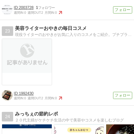
2003728
1
週間IN:
0
週間OUT:
2
月間IN:
0
美容ライターおやきの毎日コスメ
23
現役ライターのおやきがお気に入りのコスメをご紹介。プチプラからデパコス、韓国コスメや海外コスメまで様々なコスメについて日々語っています。
1992430
週間IN:
0
週間OUT:
2
月間IN:
0
みっちぇの節約レポ
24
２０代主婦がケチケチ生活の中で美容やコスメを楽しむブログ