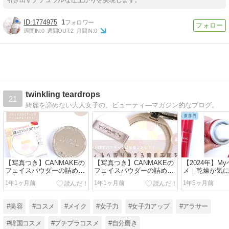
1774975
1
週間IN:
0
週間OUT:
2
月間IN:
0
twinkling teardrops
21
綺麗を諦めない大人女子の、ビューティ―マガジン的なブログ。
【写真つき】CANMAKEの
【写真つき】CANMAKEの
【2024年】M
フェイスパウダーの詰め替
フェイスパウダーの詰め替
メ｜乾燥が気
え方法解説｜取れないとき
え方法解説｜取れないとき
のミドサーが
1年1ヶ月前
1年1ヶ月前
1年5ヶ月前
はどうする？
はどうする？
ア・ヘアケア
編
#美容
#コスメ
#メイク
#女子力
#女子力アップ
#アラサー
#韓国コスメ
#プチプラコスメ
#自分磨き