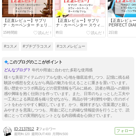
【正直レビュー】サブリ
【正直レビュー】サブリ
【正直レビュ
ナ・カーペンター チェリー
ナ・カーペンター スウィー
PERFECT DI
ベイビー オードパルファム
トトゥース オードパルファ
ルーシェント
15時間前
昨日
2日前
ム
ルースパウダ
#コスメ
#プチプラコスメ
#コスメレビュー
このブログのここがポイント
年代や用途に合わせた多彩な使用感
様々な美容アイテムのリアルな使い心地を徹底追求しつつ、記憶に残る経
験談や感想を交えながら商品の魅力を伝えることに重きを置いています。
長い歴史やコラボ商品などの背景情報を巧みに絡め、読者が商品への期待
感や興味を抱く仕掛けを作っています。また、日常のちょっとした工夫や
一工夫による満足感を織り交ぜながら、商品が持つ利便性や使い方のポイ
ントをわかりやすく解説しています。かつ、複雑すぎない言葉選びと親し
みやすさを意識しつつも、用途に応じた的確な情報提供を行うことで、読
者にとっての実用的なヒントとなる内容構成を心掛けています。
2137812
2
週間IN:
120
週間OUT:
400
月間IN:
500