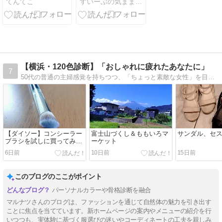
てんてこ
すいーぶの気まま暮らしブログ |
る？バレる原
因4つと自然
な塗り方を徹
底解説
【横浜・120色診断】「おしゃれに疲れたあなたに」
7
50代の普通の主婦感覚を持ちつつ、「ちょっと素敵な女性」を目標に、最小限の手間とコストで、大きな効果を引き出すスタイルを日々研究＆ご提案しています。根っからの庶民派で、リサイクルショップ、100均ショップ、ドラッグストアにひんぱんに出没。
【ダイソー】コンシーラー
富士山づくし＆ももいろマ
サンダル、セス
ブラシを試しに買ってみま
ーケット
した
6日前
10日前
15日前
このブログのここがポイント
パーソナルカラーや骨格診断を融合
マルナツさんのブログは、ファッションを通じて自然体の魅力を引き出す
ことに焦点を当てています。新ホームページの案内やメニューの紹介を行
いつつも、実体験に基づく服選びの迷いやコーディネートの工夫を親しみ