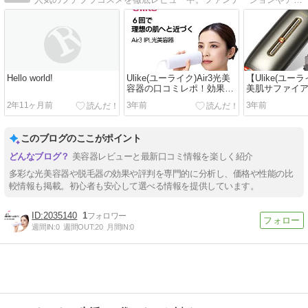
Hello world!
Ulike(ユーライク)Air3光美
【Ulike(ユーラ
容器の口コミレポ！効果や
美肌サファイ
評判は？光美容器の性能も
効果への口コ
2年11ヶ月前
3年前
3年前
解説！
能も解説
このブログのここがポイント
美容器レビューと最新口コミ情報を楽しく紹介
多彩な光美容器や脱毛器の効果や評判を専門的に分析し、価格や性能の比
較情報も掲載。初心者も安心して選べる情報を提供しています。
2035140
1
週間IN:
0
週間OUT:
20
月間IN:
0