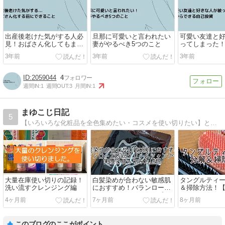
出産後老けた気がする人必
旦那に可愛いと言われたい
可愛い友達と
見！おばさん化してもまだ
妻がやるべき5つのこと
ってしまった
戻せる！
くない！その
3年前
3年前
3年前
できる自分磨
2059044
4
週間IN:
1
週間OUT:
3
月間IN:
1
まゆこじ日記
5
【いろいろな化粧品を全色集めたい・コスメを使い切りたい】という相反することを考えているブログ。プチプラコスメと韓国コスメ。
大量在庫使い切りの記録！
白髪染めが合わない敏感肌
タングルティ
洗い流すクレンジング編
におすすめ！バランローズ
＆掃除方法！
KUROクリームシャンプー
シ2種・ザ・ア
4ヶ月前
7ヶ月前
8ヶ月前
を実際に使ってみた感想
トスタイラー
このブログのここがポイント