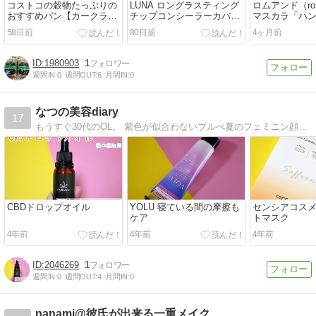
コストコの穀物たっぷりの
LUNA ロングラスティング
ロムアンド（ro
おすすめパン【カークラン
チップコンシーラーカバー
マスカラ「ハ
ドシグネチャー「21 グレイ
フィットEX【新作韓国コス
ウカラ」お気に
58日前
80日前
4ヶ月前
ンズ オーガニック ブレッ
メレビュー】
比較
ド」】
1980903
1
週間IN:
0
週間OUT:
6
月間IN:
0
なつの美容diary
17
もうすぐ30代のOL。 紫色が似合わないブルべ夏のフェミニン顔。 コスメが好きで色々と使ったりしています。基本的に自分の顔が大嫌いなので少しでも納得できる姿になるべく色々とあがいていこうと思います。
CBDドロップオイル
YOLU 寝ている間の摩擦も
センシアコスメ 
ケア
トマスク
4年前
4年前
4年前
2046269
1
週間IN:
0
週間OUT:
4
月間IN:
0
nanami@彼氏が出来る一重メイク