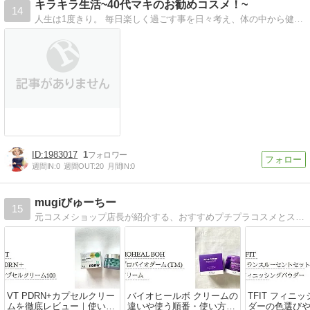
キラキラ生活~40代マキのお勧めコスメ！~
14
人生は1度きり。 毎日楽しく過ごす事を日々考え、体の中から健康になるお勧めコスメをご紹介します！
1983017
1
週間IN:
0
週間OUT:
20
月間IN:
0
mugiびゅーちー
15
元コスメショップ店長が紹介する、おすすめプチプラコスメとスキンケアのブログ
VT PDRN+カプセルクリー
バイオヒールボ クリームの
TFIT フィニ
ムを徹底レビュー｜使い
違いや使う順番・使い方、
ダーの色選び