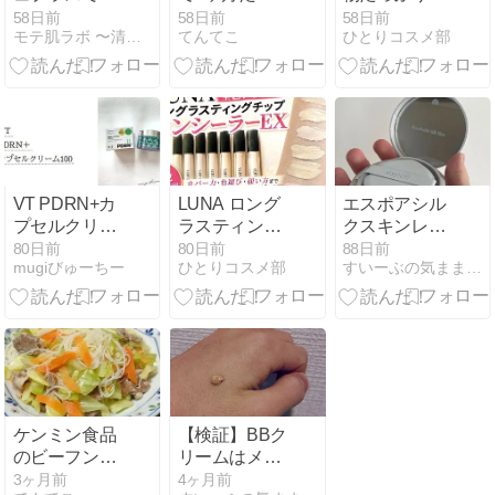
齢臭は本当に
た
おすすめパン
58日前
58日前
58日前
モテ肌ラボ 〜清潔感を超えて､惹かれる男へ
てんてこ
ひとりコスメ部
消える？消臭
【カークラン
率99%の実力
ドシグネチャ
を正直レビュ
ー「21 グレイ
ー
ンズ オーガニ
ック ブレッ
ド」】
VT PDRN+カ
LUNA ロング
エスポアシル
プセルクリー
ラスティング
クスキンレイ
ムを徹底レビ
チップコンシ
ヤー口コミ・
80日前
80日前
88日前
mugiびゅーちー
ひとりコスメ部
すいーぶの気まま暮らしブログ |
ュー｜使い
ーラーカバー
本音レビュー
方・口コミ・
フィット
紹介
効果を解説
EX【新作韓国
コスメレビュ
ー】
ケンミン食品
【検証】BBク
のビーフン美
リームはメン
味しい
ズだとばれ
3ヶ月前
4ヶ月前