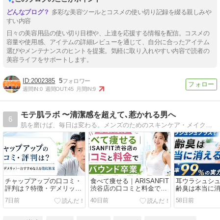
多彩な美容ツールとコスメの使い切り記録を綴る親しみや
すい内容
日々の美容用品の使い切り目標や、上達を応援する情報を配信。コスメの
容量や使用感、アイテムの詳細レビューを通じて、自分に合ったアイテム
選びやメンテナンスのヒントを提案。気軽に取り入れやすい内容で読者の
美容ライフをサポートします。
2002385
5
週間IN:
0
週間OUT:
45
月間IN:
9
モテ肌ラボ 〜清潔感を超えて､惹かれる男へ
6
肌を磨けば、毎日は変わる。メンズのためのスキンケア・メイク初心者向け情報を発信しています。元・超乾燥肌男子が、試行錯誤しながらたどり着いた「本当に使えるアイテム」だけを紹介します！
チャップアップの口コミ・
食べて痩せる｜ARISANFIT
耳ウラシュシ
評判は？特徴・デメリッ
渋谷店の口コミと料金でリ
齢臭は本当に
ト・おすすめな人を徹底解
バウンド卒業
率99%の実力
7日前
40日前
58日前
説
ー