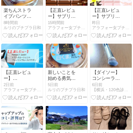
楽ちんストラ
【正直レビュ
【正直レビュ
イプパンツ♡
ー】サブリ
ー】サブリ
流木進捗状況*
ナ・カーペン
ナ・カーペン
8時間前
15時間前
昨日
ルリのプチプラ日和
アラフォー女プチプラコスメ正直レビュー
アラフォー女プチプラコスメ正直レビュー
半額の五島う
ター チェリー
ター スウィー
どん
ベイビー オー
トトゥース オ
ドパルファム
ードパルファ
ム
【正直レビュ
新しいことを
【ダイソー】
ー】
始める勇気と
コンシーラー
PERFECT
葛藤中߹ ߹イエ
ブラシを試し
2日前
5日前
6日前
アラフォー女プチプラコスメ正直レビュー
ルリのプチプラ日和
【横浜・120色診断】「おしゃれに疲れたあなたに」
DIARY トラン
ベ秋が選んで
に買ってみま
スルーシェン
良かったちふ
した
トブルーリン
れ♡お得なコ
グルースパウ
モパン
ダー