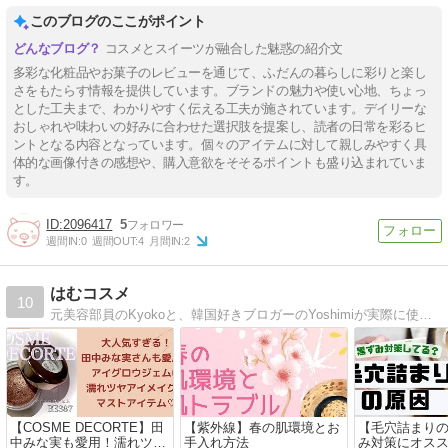
このブログのここがポイント
コスメとスイーツが融合した魅惑の紹介文
多彩な化粧品やお菓子のレビューを通じて、ふだんの暮らしに彩りと楽し
さをもたらす情報を提供しています。ブランドの魅力や使い心地、ちょっ
とした工夫まで、わかりやすく伝える工夫が施されています。デイリーな
おしゃれや味わいの好みに合わせた選択肢を提案し、読者の日常を彩るヒ
ントとなる内容となっています。個々のアイテムに対して親しみやすく具
体的な画像付きの感想や、購入意欲をそそるポイントも盛り込まれていま
【Tips】気になるブログをフォロー。

登録不要。更新を逃さずキャッチ！
す。
閉じる
2096417
5
週間IN:
0
週間OUT:
4
月間IN:
2
はむコスメ
10
元美容部員のKyokoと、韓国好きブロガーのYoshimiが実際に使ったコスメやオススメの韓国化粧品などを紹介するブログ！たまに韓国ドラマのレビューなどもしていきたいと思います！
【COSME DECORTE】田
【紫外線】春の肌環境とお
【毛穴詰まり
中みな実も愛用！濡れツヤ
手入れ方法
み対策にオス