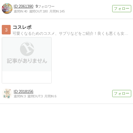
2061390
9
週間IN:
40
週間OUT:
180
月間IN:
145
コスレポ
3
可愛くなるためのコスメ、サプリなどをご紹介！良くも悪くも女子っぽいブログです！食べ物とテニスとツムツムとメイクの話です！
2018156
週間IN:
3
週間OUT:
3
月間IN:
6