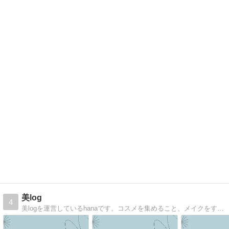
美log
4
美logを運営しているhanaです。コスメを集めること、メイクをすること、美容が好きです。何か１つでもお役に立てたら嬉しいです！日本化粧品検定合格に向けて勉強中！