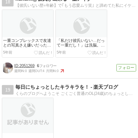
18
【彼氏いない歴=年齢】で｢もう恋愛ムリ笑｣ と諦めてた私にイケメン彼氏ができた 《20代限定》一重専用メイク術
一重コンプレックスで友達
「私だけ彼氏いない…だっ
との写真さえ嫌いだった私
て一重だし！」は洗脳。数
が1ヶ月で周囲から「かわ
ヶ月で3人同時に告白され
5年前
5年前
いい」と言われ彼氏まで出
た私のトップシークレット
来たシンデレラストーリー
を公開します。
とは
2051269
6
週間IN:
0
週間OUT:
4
月間IN:
0
毎日にちょっとしたキラキラを！ - 楽天ブログ
19
くらのブログへようこそ ごくごく普通のOL(24歳)のちょっとした毎日のキラキラを書いていきます！