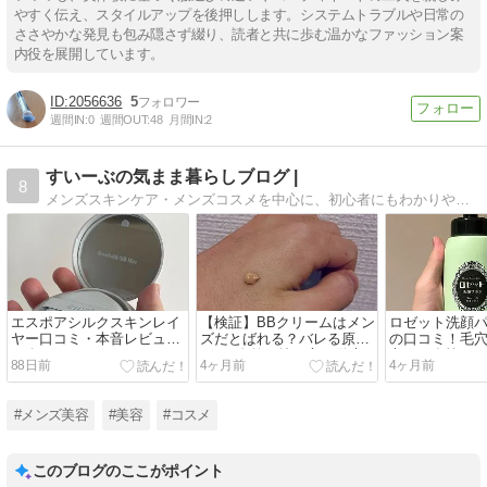
やすく伝え、スタイルアップを後押しします。システムトラブルや日常の
ささやかな発見も包み隠さず綴り、読者と共に歩む温かなファッション案
内役を展開しています。
2056636
5
週間IN:
0
週間OUT:
48
月間IN:
2
すいーぶの気まま暮らしブログ |
8
メンズスキンケア・メンズコスメを中心に、初心者にもわかりやすく役立つ情報を発信しているブログ。スキンケアやコスメの基本から実践まで幅広くカバーしています。
エスポアシルクスキンレイ
【検証】BBクリームはメン
ロゼット洗顔
ヤー口コミ・本音レビュー
ズだとばれる？バレる原因
の口コミ！毛
紹介
4つと自然な塗り方を徹底
立する多忙メ
88日前
4ヶ月前
4ヶ月前
解説
#メンズ美容
#美容
#コスメ
このブログのここがポイント