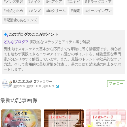
#メンズ美容
#メイク
#ヘアケア
#ニキビ
#ドラッグストア
#日焼け止め
#メンズ
#bbクリーム
#青髭
#オールインワン
#清潔感のあるメンズ
このブログのここがポイント
実践的なステップとアイテム選び解説
男性向けスキンケアの基本から応用までを明確に導く情報源です。初心者
でも迷わず実践できるコツやアイテム選びのポイントを、経験豊富な専門
家が分かりやすく解説しています。また、最新のトレンドや効果的なケア
方法、そして実用的な美肌習慣を詳述し、男の自信と清潔感の向上をサポ
ートします。
2131059
2
週間IN:
0
週間OUT:
8
月間IN:
3
最新の記事画像