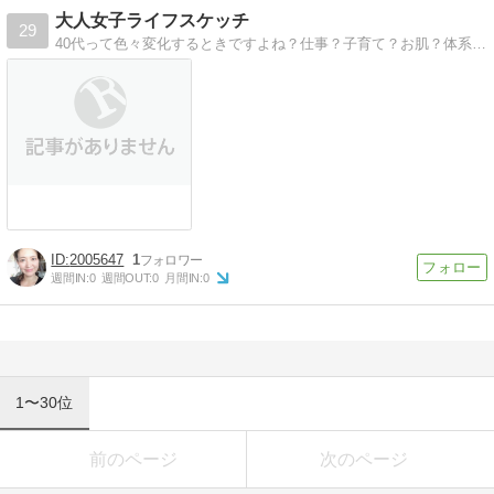
大人女子ライフスケッチ
29
40代って色々変化するときですよね？仕事？子育て？お肌？体系？色んな変化に戸惑いながらも頑張っている大人女子の皆さんへ。美容・健康・ファッション同世代の大人女子が気になるものをご紹介します。
2005647
1
週間IN:
0
週間OUT:
0
月間IN:
0
1〜30位
前のページ
次のページ