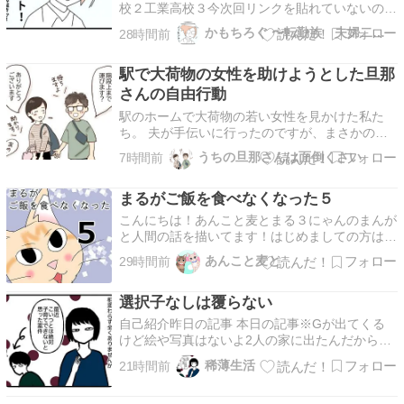
校２工業高校３今次回リンクを貼れていないので
一気読みはカテゴリからお願いします↓私のうっ
かもちろぐ 〜転勤族 夫婦二人暮らし〜
28時間前
すらとした記憶の中から描いているので、細かい
部分でおかしいかもです。かなり圧縮して描いて
駅で大荷物の女性を助けようとした旦那
います。テーマに沿った出来事を取り上げて描い
ているので、これ…
さんの自由行動
駅のホームで大荷物の若い女性を見かけた私た
ち。 夫が手伝いに行ったのですが、まさかの展
開に…。 自由すぎるゴリちゃんのお話です。
うちの旦那さんは面倒くさい
7時間前
▼こんな話もあります 健康診断で話を盛っ
ちゃったゴリちゃんのお話。 www.henacyan.net
まるがご飯を食べなくなった５
▼ランキング参加…
こんにちは！あんこと麦とまる３にゃんのまんが
と人間の話を描いてます！はじめましての方はこ
ちらもどうぞ→・‥…━━━☆・‥…━━━☆・
あんこと麦と
29時間前
‥…━━━☆前回の話 ちょっとメンタルに来て
しまいましたかあちゃんはしょうきにもどっ
選択子なしは覆らない
た！！3日ぐらい胸が気持ち悪くて「ちょっとや
ばいかな？」と思った…
自己紹介昨日の記事 本日の記事※Gが出てくる
けど絵や写真はないよ2人の家に出たんだから2
人のGだろ！！！！こちらもどうぞ ★ランキン
稀薄生活
21時間前
グ参加中です。ポチっと1回クリックで投票でき
ます。何卒よしなに。★SNSやっています。★ア