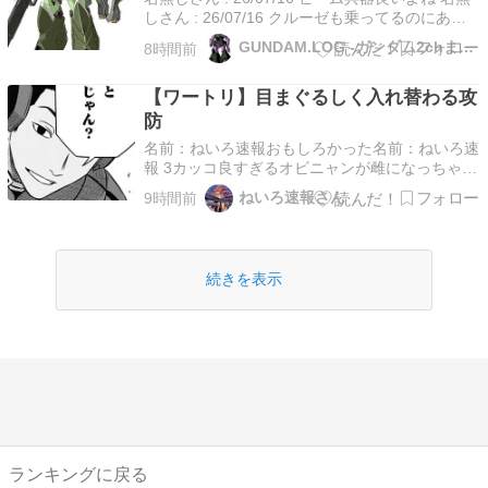
しさん : 26/07/16 クルーゼも乗ってるのにあん
まり活躍したイメージがない 名無しさん :
GUNDAM.LOG -ガンダム2chまとめブログ-
8時間前
26/07/16 >クルーゼも乗ってるのにあんまり活躍
したイメージがない ムウのランチャーストライ
【ワートリ】目まぐるしく入れ替わる攻
クは圧倒してた気がする …
防
名前：ねいろ速報おもしろかった名前：ねいろ速
報 3カッコ良すぎるオビニャンが雌になっちゃう
名前：ねいろ速報 225>>3逆にユーマに憧れすぎ
ねいろ速報さん
9時間前
て虫の様に殺気を殺して首を狩る男前なオビシマ
=サンが完成してしまうのでは？という未来予想
もあってダメだった未来は無限に広がっている
続きを読…
続きを表示
ランキングに戻る