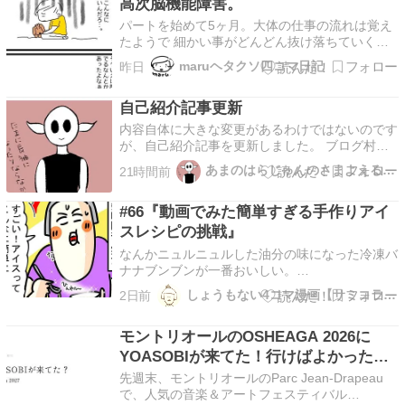
高次脳機能障害。
パートを始めて5ヶ月。大体の仕事の流れは覚え
たようで 細かい事がどんどん抜け落ちていく。
その日その日でちょっとした変更を求められる
maruヘタクソ四コマ日記
昨日
と、ちょっとしたプチパニックに陥り できるよ
うになった事までミスってしまう。 そういう事
自己紹介記事更新
があまりに多く、先日は上司にあたる方がため
息。 なんでこん…
内容自体に大きな変更があるわけではないのです
が、自己紹介記事を更新しました。 ブログ村の
ランキングに参加中。応援の１クリックお願いし
あまのはらじゅんのさまよえる日常
21時間前
ます！にほんブログ村人気ブログランキング
#66『動画でみた簡単すぎる手作りアイ
スレシピの挑戦』
なんかニュルニュルした油分の味になった冷凍バ
ナナブンブンが一番おいしい。
***************************************************↓今日も
しょうもない4コマ漫画【サミコライフ】
2日前
一回ぶへっと気を抜いたら、無理なくゆっくりい
きましょう！下のサミコマークをぽちっと押して
モントリオールのOSHEAGA 2026に
明日の応援…
YOASOBIが来てた！行けばよかったか
も
先週末、モントリオールのParc Jean-Drapeau
で、人気の音楽＆アートフェスティバル