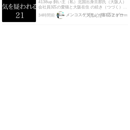
4138up 飼い主（私）北国出身旦那氏（大阪人）
会社員3匹の愛猫と大阪在住 の続き（つづく）第
1話はコチラ
メンコスケダモノ (猫3匹とゲーマーのもふもふ生活漫画絵日…
34時間前