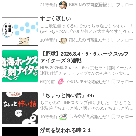
「OSHEAGA 2026」が開催されました。 今年の
KEVINのブログ日記
21時間前
日程は7月31日から8月2日までの3日間。
OSHEAGAは2006年に […]
すごく涼しい
ここ最近曇ってるのでめっちゃ過ごしやすい…！
(๑•̀ㅂ•́)و✧おかげでまだ何とか大丈夫ですᐠ( ᐛ )ᐟ
favorite9いいね送信中です×※コメントは最大
猫な犬の日常
10時間前
500文字、5回まで送信できます送信送信中です
送信しました！
【野球】2026.8.4・5・6 ホークスvsフ
ァイターズ３連戦
NPB 2026年 8.4・5・6vs 京セラ・福岡ドーム 3
連戦 作詞チャットライブ©かのんキャンパス
@CanonCampus since20160819 「ゲームは楽
かのんキャンパス
6時間前
しく自由に人迷惑かけずに」 「仕事は真面目
に、遊びは本気で」⚾️⚾️⚾️⚾️⚾️⚾️⚾️⚾️⚾️⚾️⚾️⚾…
「ちょっと怖い話」397
ちにかみのLINEスタンプ作りました！ ひとこと
体験談「ちょっと怖い話」その397 ちょっと怖い
話50話まとめました キュンとした出来事50話ま
しろやぎさんち
10時間前
とめました ひとこと体験談の電子書籍です全巻
無料で読めます！ 体験談募集中ですツイッター
浮気を疑われる時２１
かインスタのDMで教えて下さい！