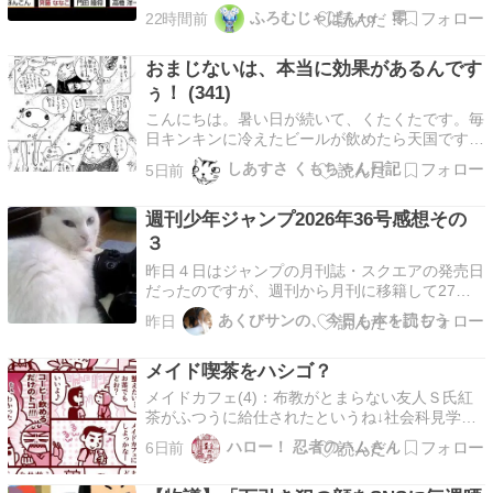
安倍総理でも触れることが出来なかった財務省解
ふろむじゃぱん+α 零
22時間前
体 高市・片山で突き進め〓【マンデーバスター
ズ】54戻すと言った高市総理 戻さなければ衆参
おまじないは、本当に効果があるんです
同時選挙で / 減税反対は国民の敵…
ぅ！ (341)
こんにちは。暑い日が続いて、くたくたです。毎
日キンキンに冷えたビールが飲めたら天国です。
でもそれをやると目に見えて体調が悪くなるの
しあすさ くもちゃん日記
5日前
で、よだれを垂らしながら、ビールのCMを見て
我慢している しあすさです。 「いやねぇ。よだ
週刊少年ジャンプ2026年36号感想その
れを垂らしてビールのCM見ている図を思い浮か
べると、背中が…
３
昨日４日はジャンプの月刊誌・スクエアの発売日
だったのですが、週刊から月刊に移籍して27年
続いた人気漫画「テニスの王子様」が最終回を迎
あくびサンの、今日も本を読もう
昨日
えまして、記念の付録がCDなんですよ。はい、
この前ジャンプにワンピカ...
メイド喫茶をハシゴ？
メイドカフェ(4)：布教がとまらない友人Ｓ氏紅
茶がふつうに給仕されたというね↓社会科見学た
のしかった ↓メイド靴調べてるうちに買っちゃっ
ハロー！ 忍者のハムさん
6日前
た、、、【Amazon】アシックス ウェッジソール
約4.5cm 3E↓英国風はロングでお上品