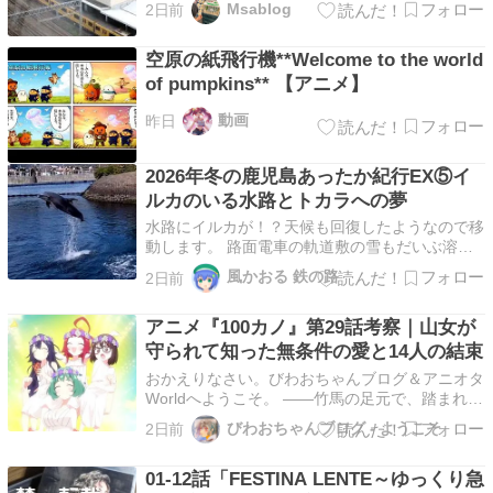
Msablog
2日前
間記事数は昨年を上回れるよう，これから頑張り
ます．さて，こちら7月のある日，横浜駅前のJR
空原の紙飛行機**Welcome to the world
横浜タワーから線路側を眺めた図です．写ってい
る電車は京急…
of pumpkins** 【アニメ】
動画
昨日
2026年冬の鹿児島あったか紀行EX⑤イ
ルカのいる水路とトカラへの夢
水路にイルカが！？天候も回復したようなので移
動します。 路面電車の軌道敷の雪もだいぶ溶け
かけてきました。 やってきたのは桜島桟橋通。
風かおる 鉄の路
2日前
ここで降りて港のほうへ向かいます。 桜島フェ
リーターミナルも雪が積もっていました。 お
アニメ『100カノ』第29話考察｜山女が
や？なにやら水族館前の水路に人が集まっていま
す。 イルカ！？…
守られて知った無条件の愛と14人の結束
おかえりなさい。びわおちゃんブログ＆アニオタ
Worldへようこそ。 ――竹馬の足元で、踏まれず
に済んだ草が揺れていました。 『100カノ』第
びわおちゃんブログ - ようこそ
2日前
29話は、14人目の彼女・優敷山女（やさしき や
まね）が加わるだけの物語ではありません。誰か
01-12話「FESTINA LENTE～ゆっくり急
を守れる自分にだけ価値を感じていた少女が、初