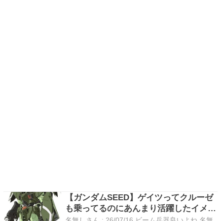
【ガンダムSEED】ゲイツってクルーゼ
も乗ってるのにあんまり活躍したイメー
ジがない
名無しさん : 26/07/16 ビーム兵器良いよね 名無