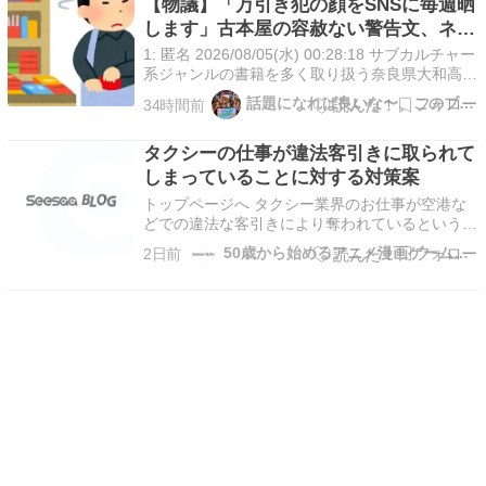
【物議】「万引き犯の顔をSNSに毎週晒
【Amazon】英国風 メイド服 ロング (M サイ…
します」古本屋の容赦ない警告文、ネッ
トでは「清々しい」「私刑では」と賛否
1: 匿名 2026/08/05(水) 00:28:18 サブカルチャー
両論
系ジャンルの書籍を多く取り扱う奈良県大和高田
市の古書店「じゅにあの古本屋」が7月31日、公
話題になれば良いな〜、このブログ
34時間前
式Xを更新。 「もし万引きを発見した場合でも捕
まえません」 とし、 「防犯カメラの映像から“顔
タクシーの仕事が違法客引きに取られて
をアップにした画像”及び…
しまっていることに対する対策案
トップページへ タクシー業界のお仕事が空港な
どでの違法な客引きにより奪われているというこ
とがあるそうです。実際、タクシー運転手さんの
50歳から始めるアニメ漫画ゲームなど
2日前
月収が月５０万減ることもあるそうです。となる
と不思議なのは今まではいくらくらい儲かってい
たのかなということなのですが、それはいいとし
て、５０万も減…