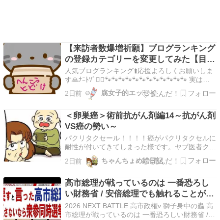
【来訪者数爆増祈願】ブログランキング
の登録カテゴリーを変更してみた【目標
10倍】
人気ブログランキング⬆️応援よろしくお願いしま
す🙏ﾅﾆﾄｿﾞ🙇‍♀️🐾🐾🐾🐾🐾🐾🐾🐾🐾🐾🐾🐾 実は…
人気ブログランキングのBL部門で、幣ブログっ
腐女子的エッセイ
2日前
てば開設当初から1位をキープし続けていました
✌️そしてその事実は、何をやっても凡人止まりの
＜卵巣癌＞術前抗がん剤編14～抗がん剤
著者にとって、大変うれしく誇らしいことでした
💪…
VS癌の勢い～
パクリタクセール！！！！癌がパクリタクセルに
耐性が付いてきてしまった様です。ヤブ医者クリ
ニックに親に行かせるなんて、、。闘病しながら
ちゃんちょめ絵日記
2日前
仕事してる人もいるんだから「自分で行け
や！！」って感じですよね。ええ、、、。でも行
高市総理が戦っているのは 一番恐ろし
ってくれたんで、甘えられるものには甘えときま
す。それにしても淡々と…
い財務省 / 安倍総理でも触れることが出
来なかった財務省解体 高市・片山で突
2026 NEXT BATTLE 高市政権v 獅子身中の蟲 高
き進め〓【マンデーバスターズ】
市総理が戦っているのは 一番恐ろしい財務省 /