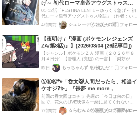
め…
げ～ 初代ローマ皇帝アウグストゥス物
語」（作者：いたる）
01-12話「FESTINA LENTE～ゆっくり急げ～ 初
代ローマ皇帝アウグストゥス物語」（作者：いた
る）≪歴史≫ ≪まんが≫（１）2025.11.01
シュレーディンガーの猫
4時間前
（８）2026.08.072026.07.31 電子単行本配信！
本作が電子単行本化されました。超高速・超短縮
【夜明け /『漫画 (ポケモンレジェンズ
版「その後」の描…
ZA/第8話)』】(2026/08/04 [26記事目])
【ジャンル】ポケモンＺＡ 漫画（２０２６年８
月４日分）【管理人 (亮磁) の一言】「梨莎が描
く ポケモンシリーズの４コマ漫画！ 『ポケモン
もっちゃんず る〜む
昨日
レジェンズＺＡ』 俺達夫婦のポケモン日常！８
本目！！」 続きを読む
ⓃⒺⓌ🐾「呑太😺人間だったら、相当イ
ケオジ❓✨」『裸夢 me more，
NONTA』
前回の吞太回はコチラ 先週の「今日は何の日」
回で、花火のLIVE映像を一緒に見てくれない呑
太について言及しましたが、そのときの様子がコ
☆らむみ☆の漫画ブログ裸夢ＭＩＸ
7時間前
チラです👇完全に私に背中を向けています・・・
😓さて、話は変わりますが、ジム友であり猫友
である方から、『呑太くんへ』と貢物をいただき
ました👇３ニャン…