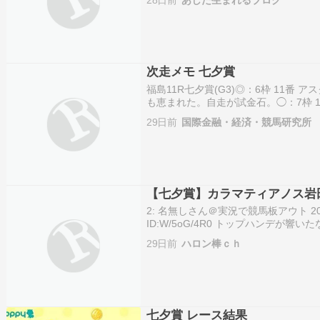
28日前
あした生まれるブログ
ン：デキがいいです。ジョバンニ：３
た…
次走メモ 七夕賞
福島11R七夕賞(G3)◎：6枠 11番
も恵まれた。自走が試金石。◯：7枠 1
△：1枠 1番 ボーンディスウェイ５着
29日前
国際金融・経済・競馬研究所
4番 カラマティアノス７着馬場が合わ
【七夕賞】カラマティアノス岩
2: 名無しさん＠実況で競馬板アウト 2026/07
ID:W/5oG/4R0 トップハンデが響
2026/07/12(日) 15:54:06.28 ID:y
29日前
ハロン棒ｃｈ
七夕賞 レース結果