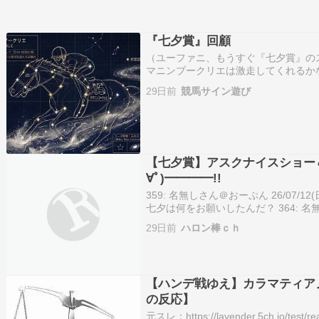
『七夕賞』回顧
（ユーファニ、もうすぐ『七夕賞』の
マニンブークリエは激走してくれるかなぁ
賞』結論】 〈軸 馬〉ヤマニンブーク
29日前
競馬サイン遊び
ロラエックス コントラポスト マイネ
【七夕賞】アスクナイスショー＆
∀ﾟ)━━━━!!
359: 名無しさん＠おーぷん 26/07/12(日)
七夕は何をお願いしたんだ？ 364: 名無し
15:29:41 ID:8c.e8.L14 >>35
29日前
ハロン棒ｃｈ
【ハンデ戦ゆえ】カラマティア
の反応】
元スレ：https://lavender.5ch.io/test/