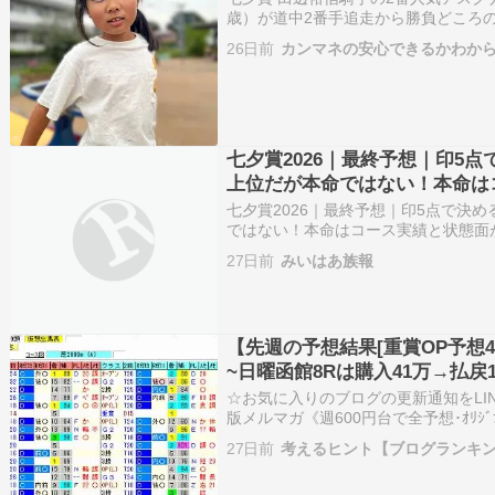
歳）が道中2番手追走から勝負どころ
切り。3度目の挑戦で重賞初制覇を果た
26日前
カンマネの安心できるかわか
ぶとく押し上げたマイネルモーント（6
七夕賞2026｜最終予想｜印5
上位だが本命ではない！本命は
アノ馬で勝負！
七夕賞2026｜最終予想｜印5点で決
ではない！本命はコース実績と状態面が
ゃんねる 続きを読む
27日前
みいはあ族報
【先週の予想結果[重賞OP予想4
~日曜函館8Rは購入41万→払戻1
【今週の重賞オリジナル出馬表
☆お気に入りのブログの更新通知をLI
版メルマガ《週600円台で全予想･ｵﾘｼ
信》☆完全版DMMオンラインサロン《1週
27日前
考えるヒント【ブログランキ
-------------☆今週の重賞レ…