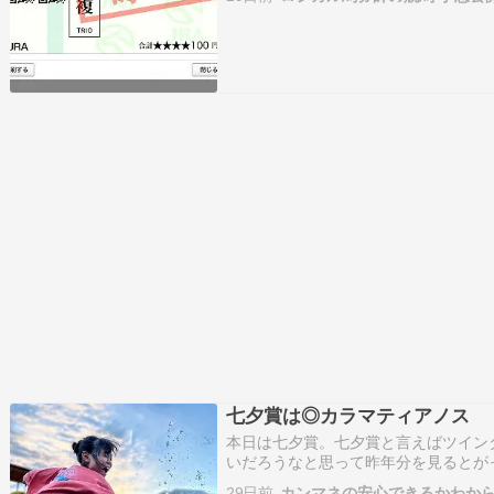
は 小回りで機動力と持続力が問われる
七夕賞は◎カラマティアノス
本日は七夕賞。七夕賞と言えばツイン
いだろうなと思って昨年分を見るとが
プションがあまりにも笑えるのでレー
29日前
カンマネの安心できるかわか