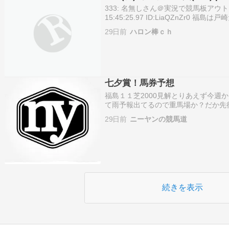
333: 名無しさん＠実況で競馬板アウト (ﾜｯﾁｮｲ
15:45:25.97 ID:LiaQZnZr0 
名無しさん＠実況で競馬板アウト (ﾜｯﾁｮｲW
29日前
ハロン棒ｃｈ
七夕賞！馬券予想
福島１１芝2000見解とりあえず今週
て雨予報出てるので重馬場か？だか先
下り坂プラス最初のコーナーまで距離
29日前
ニーヤンの競馬道
枠の大外だがサヴォーナ福島３戦３勝
続きを表示