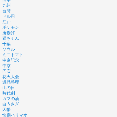
九州
台湾
ドル円
江戸
ポケモン
唐揚げ
猫ちゃん
千葉
ソウル
ミニトマト
中京記念
中京
円安
花火大会
遺品整理
山の日
時代劇
ガマの油
白うさぎ
因幡
快傑ハリマオ