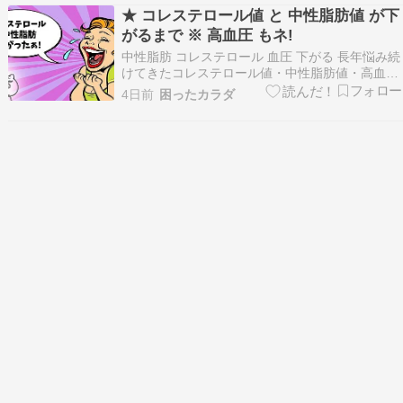
イスの専門店が登場。駅ナカでの食事がさらに
★ コレステロール値 と 中性脂肪値 が下
がるまで ※ 高血圧 もネ!
中性脂肪 コレステロール 血圧 下がる 長年悩み続
けてきたコレステロール値・中性脂肪値・高血圧
が数日で下がるまでの一年間の涙の苦労話を愚痴
4日前
困ったカラダ
混じりで披露する★ 私の日記シリーズからのエン
トリーです。 ★ 私の日記 コレステロール値 ・
中性脂肪値 ・ 高血圧 に悩み続け全て改善し…