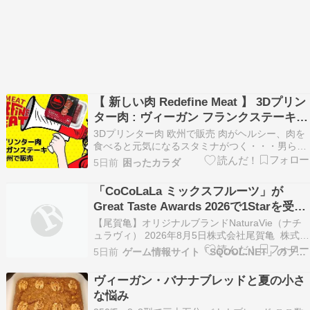
【 新しい肉 Redefine Meat 】 3Dプリン
ター肉 : ヴィーガン フランクステーキ
欧州で販売
3Dプリンター肉 欧州で販売 肉がヘルシー、肉を
食べると元気になるスタミナがつく・・・男らし
いと言った言葉は神話と言ってもいいほど過去の
5日前
困ったカラダ
遺物となりました。 肉はヘルシーだっ!
REDEFINE MEAT について Redefine Meat ヴィ
「CoCoLaLa ミックスフルーツ」が
ーガン フランクステーキ イスラ…
Great Taste Awards 2026で1Starを受賞
しました！
【尾賀亀】オリジナルブランドNaturaVie（ナチ
ュラヴィ） 2026年8月5日株式会社尾賀亀 株式会
社尾賀亀（本社：滋賀県近江八幡市、代表取締役
5日前
ゲーム情報サイト「SQOOL.NET」のブログコーナーです。
社長：尾賀 健太朗、以下「尾賀亀」）の海外事業
で、2026年2月にリリースしたオリジナルブラン
ヴィーガン・バナナブレッドと夏の小さ
ドNaturaVie（ナチュラヴィ）…
な悩み