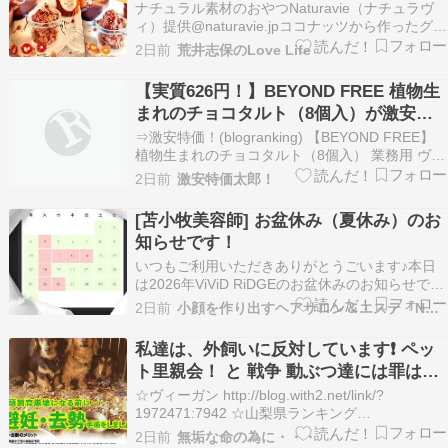
ナチュラル素材のおやつNaturavie（ナチュラヴ
ィ）提供@naturavie.jpココナッツから作ったグル
テンフリー・ヴィーガン対応のひとくちグラノー
2日前
荒井志保のLove Life
ラスナック「CoCoLaLa（ココララ）」????美味
しくてオススメ????????????素材のシンプルさ
【実質626円！】BEYOND FREE 植物生
も好み。PLAZ…
まれのチョコタルト（8個入）が激安特
価！
⇒激安特価！(blogranking) 【BEYOND FREE】
植物生まれのチョコタルト（8個入） 業務用 ヴィ
ーガン ビーガン ベジタリアン インバウンド イン
2日前
激安特価太郎！
バウンド対応 小麦不使用 卵不使用 乳不使用 アレ
ルギー アレルギー対応 冷凍 冷凍食品 プラントベ
[苫小牧美容師] お盆休み（夏休み）のお
ース 植物由来…
知らせです！
いつもご利用いただきありがとうごいます♪本日
は2026年ViViD RiDGEのお盆休みのお知らせで
す！ 8/11～8/14までお盆休みその他、毎週火曜
2日前
小顔を作り出すヘアサロン＆エステ「NON EDGE」
日、第4水曜日がお休みとなっております！ 大変
ご不便をお掛けいたしますが、どうぞよろしくお
私達は、外飼いに反対しています❗️ ペッ
願いいたします 公式ホームページ V…
ト里親会！ と 戦争 動ぶつ達には罪はな
かった！
☆ヴィーガン http://blog.with2.net/link/?
1972471:7942 ☆山梨県ランキング
http://blogrank.toremaga.com/ とれまが Air
2日前
無垢な命の為に・・・