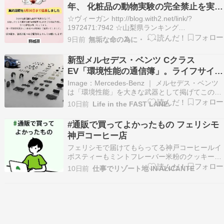
年、 化粧品の動物実験の完全禁止を実現
しました。
☆ヴィーガン http://blog.with2.net/link/?
1972471:7942 ☆山梨県ランキング
http://blogrank.toremaga.com/ とれまが Air
9日前
無垢な命の為に・・・
Ranking 動物ペットランキング https://animals-
peace.n…
新型メルセデス・ベンツ Cクラス
EV「環境性能の通信簿」。ライフサイク
ル全体で先代に比べCO2を2/3削減、リサ
Image：Mercedes-Benz ｜ メルセデス・ベンツ
イクル素材の使用にヴィーガン認証も
は「環境性能」を大きな武器として掲げてこの荒
波を乗り切る ｜ 最新のメルセデス・ベンツは
10日前
Life in the FAST LANE.
「ヴィーガン認証」も取得 メルセデス・ベンツが
ミッドサイズセダンの主力モデルである「Cクラ
#通販で買ってよかったもの フェリシモ
ス」のフル電動モデルに関する詳細な環境…
神戸コーヒー店
フェリシモで届けてもらってる神戸コーヒールイ
ボスティーもミントフレーバー米粉のクッキー
BIOKURA ビオクラ 米粉クッキー 8種詰め合わせ
10日前
仕事でリゾート地 IN ALICANTE
セット 食べ比べ グルテンフリー ヴィーガン クッ
キーAmazon（アマゾン）【国産米粉 9種のクッ
キー缶】グルテンフリー クッキー 1…