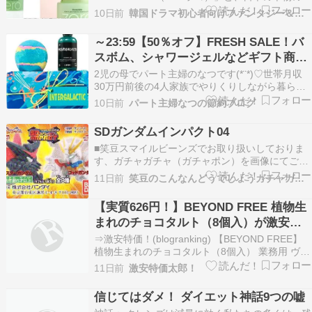
茶文化を発信し続ける「THE MATCHA TOKYO」
10日前
韓国ドラマ初心者向けファンタジー＆情報館
による、見逃せない豪華な限定コラボレーション
が実現しました！ 累計大ヒットを記録しているバ
～23:59【50％オフ】FRESH SALE！バ
ニラコのクレンジングバームから、抹茶ラテを…
スボム、シャワージェルなどギフト商品
もお買い得
2児の母でパート主婦のなつです(*¨*)♡世帯月収
30万円前後の4人家族でやりくりしながら暮らし
ています。▷自己紹介本ページはプロモーション
10日前
パート主婦なつの節約ブログ
が含まれています こんにちは LUSH公式さんで
50%OFFクーポンが出ています✨✅～7/31
SDガンダムインパクト04
23:59✅1人3個まで使える✅3,980…
■笑豆スマイルビーンズでお取り扱いしておりま
す、ガチャガチャ（ガチャポン）を画像にてご紹
介しております。今回は、機動戦士ガンダムシリ
11日前
笑豆のこんなんどうでしょうガチャガチャ編
ーズより『SDガンダムインパクト04』となりま
す。内容はゴッドガンダム、マスターガンダム、
【実質626円！】BEYOND FREE 植物生
アカツキ、武者精太頑駄無、ダブルオーガンダム
まれのチョコタルト（8個入）が激安特
トランザムモー…
価！
⇒激安特価！(blogranking) 【BEYOND FREE】
植物生まれのチョコタルト（8個入） 業務用 ヴィ
ーガン ビーガン ベジタリアン インバウンド イン
11日前
激安特価太郎！
バウンド対応 小麦不使用 卵不使用 乳不使用 アレ
ルギー アレルギー対応 冷凍 冷凍食品 プラントベ
信じてはダメ！ ダイエット神話9つの嘘
ース 植物由来…