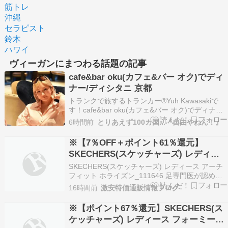
筋トレ
沖縄
セラピスト
鈴木
ハワイ
ヴィーガンにまつわる話題の記事
cafe&bar oku(カフェ&バー オク)でディ
ナー/ディシタニ 京都
トランクで旅するトランカー®︎Yuh Kawasakiで
す！cafe&bar oku(カフェ&バー オク)でディナ
ー！デザイナーズホテルにあるレストランです。
6時間前
とりあえず100カ国...『自由やねん！』
宿泊者以外も利用できます。石のお出迎えが京都
らしい(笑)黒とグレーが貴重で落ち着く空間で
※【7％OFF＋ポイント61％還元】
す。奥には座敷もあります。ヴィー…
SKECHERS(スケッチャーズ) レディー
ス アーチフィット ホライズン LIME
SKECHERS(スケッチャーズ) レディース アーチ
24.0cm 実質2334円
フィット ホライズン_111646 足専門医が認めた
土踏まずサポート 洗濯機洗い可サンダルが
16時間前
激安特価通販情報ブログ
Amazonにてお買い得！プライム会員または3500
円以上の注文で送料無料！⇒値下げ情報
※【ポイント67％還元】SKECHERS(ス
(blogranking)⇒タイムセール情報(…
ケッチャーズ) レディース フォーミーズ: