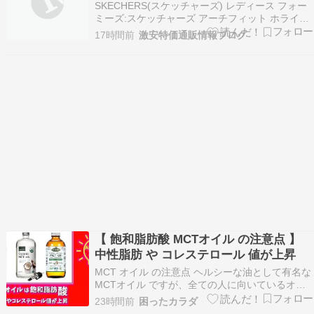
スケッチャーズ アーチフィット ホライ
SKECHERS(スケッチャーズ) レディース フォー
ズン BBK 23.0cm 実質1502円！
ミーズ:スケッチャーズ アーチフィット ホライズ
ン_111630 | 足専門医が認めた土踏まずサポート
17時間前
激安特価通販情報ブログ
洗濯機洗い可サンダルがAmazonにてお買い得！
プライム会員または3500円以上の注文で送料無
料！⇒値下げ情報(blogr…
【 飽和脂肪酸 MCTオイル の注意点 】
中性脂肪 や コレステロール 値が上昇
MCT オイル の注意点 ヘルシーな油として有名な
MCTオイル ですが、全ての人に向いているオイ
ルではないということを知っている方は少数派で
23時間前
困ったカラダ
す。 私の場合、5年以上ヴィーガンでフィットネ