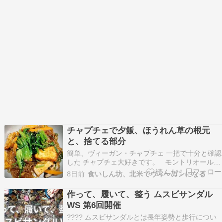
チャプチェで夕飯、ほうれん草の根元
と、捨てる部分
簡単、ヴィーガン・チャプチェ 一把で十分と確認
した チャプチェ大好きです。 モントリオール市
内に何ヶ所かある韓国（＆日本）食材店ですが、
8日前
食いしん坊、北米でヴィーガンになる
割とかなり前からある大きなお店がNDG にあり
ます。 そこのレジ近くにヴィーガンのチャプチ
作って、履いて、整う ムスビサンダル
ェ（調理済み）がおいてあります。 その店…
WS 第6回開催
???? ムスビサンダルとは長年姿勢と歩行につい