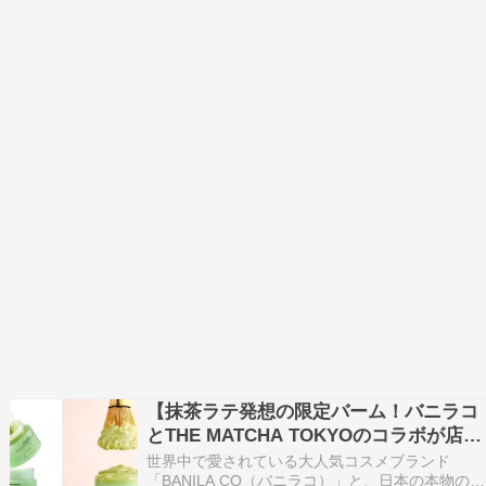
【抹茶ラテ発想の限定バーム！バニラコ
とTHE MATCHA TOKYOのコラボが店頭
発売開始】
世界中で愛されている大人気コスメブランド
「BANILA CO（バニラコ）」と、日本の本物の抹