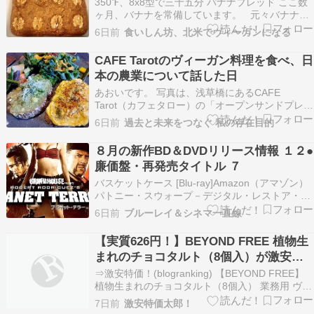
350℉、8x8型で三十五分 バナナブレッド ここ数
ヶ月、バナナを常備しています。 元々バナナは
嫌いなので、これは珍しいことなんですが、夫の
6日前
食いしん坊、北米でヴィーガンになる
食生活改善の一環として、朝はオートミールを食
べるようになり、砂糖とかメープルシロップとか
CAFE Tarotのヴィーガン料理を食べ、日
をあまり使わないようにするために自然な甘みの
本の農業について話した日
王…
あおいです。 写真は、浅草橋にあるCAFE
Tarot（カフェタロー）の「オープンサンドプレー
ト」です。カフェタローさんは、地球と身体にや
6日前
過去と未来をつなぐ 私の存在目的
さしいプラントベース（植物性由来）の食事とス
イーツをカフェの厨房で毎日手作りして提供して
８月の新作BD＆DVDリリース情報 １２●
います。 卵のようで卵ではない、おいしいヴィー
廉価盤・再発売タイトル ７
ガン料…
バスケットケース [Blu-ray]Amazon（アマゾン）
パトニー・スウォープ－デジタル・レストア・バ
ージョン－ [Blu-ray]Amazon（アマゾン） パピヨ
6日前
ブルーレイ＆シネマ一直線
ン [Blu-ray]Amazon（アマゾン） Ｐ．Ｓ．アイラ
ヴユー [Blu-ray]Amazon（アマゾン…
【実質626円！】BEYOND FREE 植物生
まれのチョコタルト（8個入）が激安特
価！
⇒激安特価！(blogranking) 【BEYOND FREE】
植物生まれのチョコタルト（8個入） 業務用 ヴィ
ーガン ビーガン ベジタリアン インバウンド イン
7日前
激安特価太郎！
バウンド対応 小麦不使用 卵不使用 乳不使用 アレ