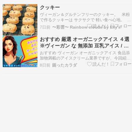
ルギー アレルギー対応 冷凍 冷凍食品 プラントベ
クッキー
ース 植物由来…
ヴィーガン＆グルテンフリーのクッキー。 米粉
で作るクッキーは サクサクで 軽い食べ心地。
ついつい、あと一つ・・・と手が伸びてしまいま
7日前
〜彩雲〜 Rainbow clouds by Elly's
す。 アーモンドスライスの食感と カカオニブの
香ばしさも後を引きます。 「おいしい✖️おいし
おすすめ 厳選 オーガニックアイス ４選
い＝最高！」の法則です。 ヴィーガン…
※ヴィーガン な 無添加 豆乳アイス / ソ
イアイス
おすすめ ヴィーガン オーガニックアイス 食品添
加物満載のアイスクリーム業界ですが、今回紹介
いたしますのは無添加・オーガニック/有機でヴィ
8日前
困ったカラダ
ーガン仕様の豆乳アイス/ソイアイスです。 豆乳
アイスクリームと言わないのは乳成分比率がアイ
スクリームのカテゴリ外だからです。 アイスクリ
ーム…