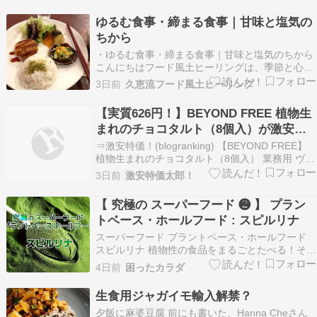
ゆるむ食事・締まる食事｜甘味と塩気の
ちから
・ゆるむ食事・締まる食事｜甘味と塩気のちから
こんにちはフード風土ヒーリングは、季節と心と
食がそっとつながる場所。日々の暮らしが少し軽
3日前
久恵流フード風土ヒーリング
くなるように、やさしい光を届けています。「植
物だけで、ここまで強くなる。」完全菜食のスポ
【実質626円！】BEYOND FREE 植物生
ーツマンたちの身体をご紹介します。こんなに マ
まれのチョコタルト（8個入）が激安特
ッチョな体が並…
価！
⇒激安特価！(blogranking) 【BEYOND FREE】
植物生まれのチョコタルト（8個入） 業務用 ヴィ
ーガン ビーガン ベジタリアン インバウンド イン
3日前
激安特価太郎！
バウンド対応 小麦不使用 卵不使用 乳不使用 アレ
ルギー アレルギー対応 冷凍 冷凍食品 プラントベ
【 究極の スーパーフード ❷ 】 プラン
ース 植物由来…
トベース・ホールフード : スピルリナ
スーパーフード プラントベース・ホールフード
スピルリナ 植物性の食品をまるごとたべる！それ
が プラントベース ( 植物性由来 ) ・ホールフード
4日前
困ったカラダ
。下記の記事でも紹介した クロレラ や 今回紹介
する スピルリナ はまるごと食べられる最強の健
生食用ジャガイモ輸入解禁？
康補助食品として昔から愛され続けてい…
夕飯に麻婆豆腐 前にも書いた、Hanna Cheさん