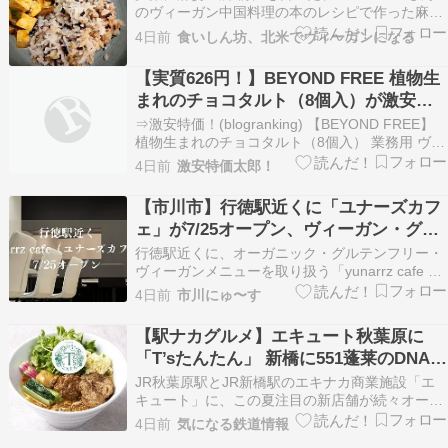
のヴィーガン中国料理の本のレシピで作った麻婆
豆腐。 彼女の本に載ってるレシピは結構たくさ
4日前
食いしん坊、北米でヴィーガンになる
ん挑戦してますが、麻婆豆腐は何度も何度もリピ
ートしてて、自分の好みに変化しつつあります
【実質626円！】BEYOND FREE 植物生
（塩分濃いので減らしたり、そういう程度ですけ
まれのチョコタルト（8個入）が激安特
ど）…
価！
⇒激安特価！(blogranking) 【BEYOND FREE】
植物生まれのチョコタルト（8個入） 業務用 ヴィ
ーガン ビーガン ベジタリアン インバウンド イン
4日前
激安特価太郎！
バウンド対応 小麦不使用 卵不使用 乳不使用 アレ
ルギー アレルギー対応 冷凍 冷凍食品 プラントベ
【市川市】行徳駅近くに「ユナーズカフ
ース 植物由来…
ェ」が7/25オープン、ヴィーガン・グル
テンフリーメニュー、テイクアウトも
行徳駅近くに、オーガニック・グルテンフリー・
ヴィーガンメニューを取り扱う「yunarrz cafe 行
徳店（ユナーズカフェ）」が、2026年7月25日
4日前
市川にゅ〜す
（土）オープンしました。 米粉麺やライスバーガ
ー、豆乳クリームを使ったスイーツ、ヴィーガン
【駅ナカグルメ】エキュート秋葉原に
ジェラートなどが楽しめるカフェです。 …
「T’sたんたん」 新橋に551蓬莱のDNAを
継ぐ「東京豚饅」、オムライス専門店
JR秋葉原駅とJR新橋駅のエキナカ商業施設「エ
「肉とたまご」新グルメ続々登場!
キュート」に、この夏注目の新店舗が続々オープ
ンします。秋葉原には海外でも人気のヴィーガン
【2026年8月】
4日前
気になる鉄道情報
ヌードル、新橋には行列必至の豚まんや肉オムラ