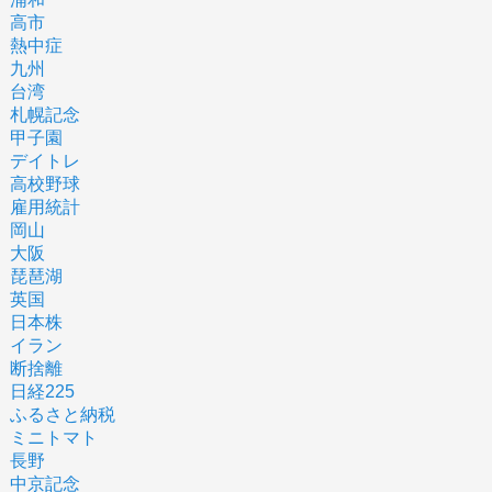
高市
熱中症
九州
台湾
札幌記念
甲子園
デイトレ
高校野球
雇用統計
岡山
大阪
琵琶湖
英国
日本株
イラン
断捨離
日経225
ふるさと納税
ミニトマト
長野
中京記念