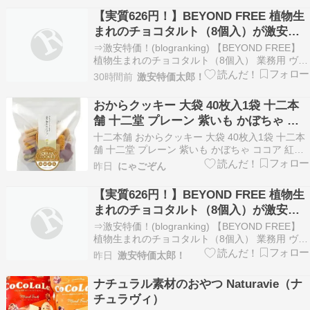
スクラブ週4日+ウォーキング週3日という生活習
【実質626円！】BEYOND FREE 植物生
慣の改善にも関わらず、検査で高かったのが、 …
まれのチョコタルト（8個入）が激安特
価！
⇒激安特価！(blogranking) 【BEYOND FREE】
植物生まれのチョコタルト（8個入） 業務用 ヴィ
ーガン ビーガン ベジタリアン インバウンド イン
30時間前
激安特価太郎！
バウンド対応 小麦不使用 卵不使用 乳不使用 アレ
ルギー アレルギー対応 冷凍 冷凍食品 プラントベ
おからクッキー 大袋 40枚入1袋 十二本
ース 植物由来…
舗 十二堂 プレーン 紫いも かぼちゃ コ
コア 紅茶 豆乳 バター不使用 マーガリン
十二本舗 おからクッキー 大袋 40枚入1袋 十二本
不使用 卵不使用 牛乳不使用 保存料不使
舗 十二堂 プレーン 紫いも かぼちゃ ココア 紅茶
豆乳 バター不使用 マーガリン不使用 卵不使用 牛
用 香料不使用 砂糖不使用 無添加 低カロ
昨日
にゃごぞん
乳不使用 保存料不使用 香料不使用 砂糖不使用 無
リー 低糖質 ヴィーガン ビーガン ダイエ
添加 低カロリー 低糖質 ヴィーガン ビーガン ダ
【実質626円！】BEYOND FREE 植物生
ット スイーツ
イエット スイーツ 食…
まれのチョコタルト（8個入）が激安特
価！
⇒激安特価！(blogranking) 【BEYOND FREE】
植物生まれのチョコタルト（8個入） 業務用 ヴィ
ーガン ビーガン ベジタリアン インバウンド イン
昨日
激安特価太郎！
バウンド対応 小麦不使用 卵不使用 乳不使用 アレ
ルギー アレルギー対応 冷凍 冷凍食品 プラントベ
ナチュラル素材のおやつ Naturavie（ナ
ース 植物由来…
チュラヴィ）