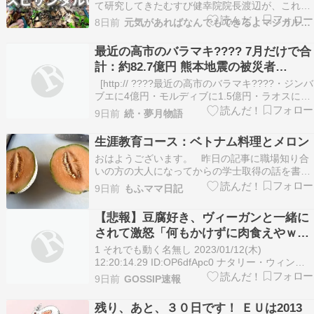
て研究してきたむすび健幸院院長渡辺が、これま
で培ってきた知識と経験を活かし本来持つ足の動
8日前
元気があればなんでもできるよマジカルパワー
きと機能を取り戻すために開発したベアフットサ
ンダルです。 ???? ムスビサンダルの主な特徴☑
最近の高市のバラマキ???? 7月だけで合
足本来の動き・働きが取り戻される☑ 理にかな
計：約82.7億円 熊本地震の被災者
っ…
は？？？
[http:// ????最近の高市のバラマキ????・ジンバ
ブエに4億円・モルディブに1.5億円・ラオスに
3.7億円・ソロモン諸島に2.9億円・モンゴルに9.8
9日前
続・夢月物語
億円・イエメンに3億円・インドネシアに2.5億
円・インドに2.5億円・ネパールに4.1億円・エル
生涯教育コース：ベトナム料理とメロン
サルバドルに2億…
おはようございます。 昨日の記事に職場知り合
いの方の大人になってからの学士取得の話を書い
ておりまして、ふと思い出しました。 さういえ
9日前
もふママ日記
ば、ユタ大には確かライフロング学習コースなん
ていうのもあったな 大学の単位とは別に、あれ
【悲報】豆腐好き、ヴィーガンと一緒に
やらこれやら好きな事を学べるものらしいので、
されて激怒「何もかけずに肉食えやｗｗ
ちょっと…
ｗ」
1 それでも動く名無し 2023/01/12(木)
12:20:14.29 ID:OP6dfApc0 ナタリー・ウィンさ
ん 「豆腐が本当に好きな人がいるなんて信じがた
9日前
GOSSIP速報
い、味も食感もないのになにが好きなの？」
「"でも味付けするから！"って言う人もいるけ
残り、あと、３０日です！ ＥＵは2013
ど、それなら肉の方がいいよ…